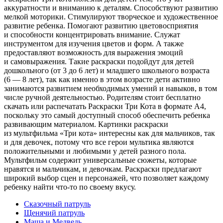
аккуратности и вниманию к деталям. Способствуют развитию
мелкой моторики. Стимулируют творческое и художественное
развитие ребенка. Помогают развитию цветовосприятия
и способности концентрировать внимание. Служат
инструментом для изучения цветов и форм. А также
предоставляют возможность для выражения эмоций
и самовыражения. Такие раскраски подойдут для детей
дошкольного (от 3 до 6 лет) и младшего школьного возраста
(6 — 8 лет), так как именно в этом возрасте дети активно
занимаются развитием необходимых умений и навыков, в том
числе ручной деятельностью. Родителям стоит бесплатно
скачать или распечатать Раскраски Три Кота в формате A4,
поскольку это самый доступный способ обеспечить ребенка
развивающим материалом. Картинки раскраски
из мультфильма «Три кота» интересны как для мальчиков, так
и для девочек, потому что все герои мультика являются
положительными и любимыми у детей разного пола.
Мультфильм содержит универсальные сюжеты, которые
нравятся и мальчикам, и девочкам. Раскраски предлагают
широкий выбор сцен и персонажей, что позволяет каждому
ребенку найти что-то по своему вкусу.
Сказочный патруль
Щенячий патруль
Маша и Медведь