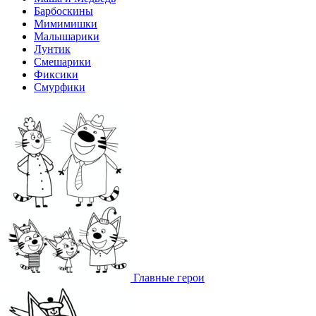
Барбоскины
Мимимишки
Малышарики
Лунтик
Смешарики
Фиксики
Смурфики
Главные герои