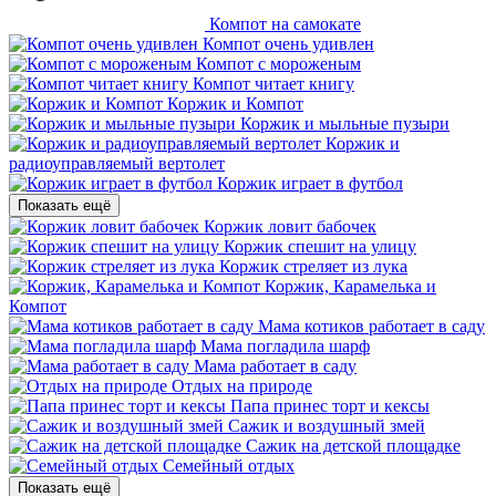
Компот на самокате
Компот очень удивлен
Компот с мороженым
Компот читает книгу
Коржик и Компот
Коржик и мыльные пузыри
Коржик и
радиоуправляемый вертолет
Коржик играет в футбол
Показать ещё
Коржик ловит бабочек
Коржик спешит на улицу
Коржик стреляет из лука
Коржик, Карамелька и
Компот
Мама котиков работает в саду
Мама погладила шарф
Мама работает в саду
Отдых на природе
Папа принес торт и кексы
Сажик и воздушный змей
Сажик на детской площадке
Семейный отдых
Показать ещё