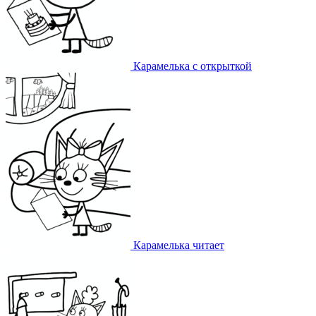
Карамелька с открыткой
Карамелька читает