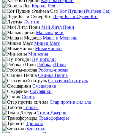
Кафе Баттербин
Король Лев
Кот Пушин (Pusheen Cat)
Леди Баг и Супер Кот
Лунтик
Май Литл Пони
Малышарики
Маша и Медведь
Микки Маус
Мимимишки
Миньоны
Ну, погоди!
Робокар Поли
Роботы-поезда
Свинка Пеппа
Сказочный патруль
Смешарики
Смурфики
Соник
Стар против сил зла
Тоботы
Том и Джерри
Трансформеры
Три кота
Фиксики