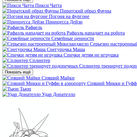
Пикси Чатта
Пиратский образ Фауны
Погоня на фургоне
Принцесса Дейзи
Рафаель
Рафаэль нападает на робота
Семейные ценности
Серьезно настроенны
Снегурочка Маша
Спички детям не игрушка
Сплинтер
Сплинтер тренирует подо
Показать ещё
Спящий Майки
Спящий Микки и Гуффи
Тьюн
Удар Донателло