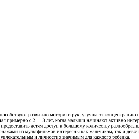
к способствуют развитию моторики рук, улучшают концентрацию
иная примерно с 2 — 3 лет, когда малыши начинают активно инте
 предоставить детям доступ к большому количеству разнообразн
онажами из мультфильмов интересны как мальчикам, так и девоч
 увлекательным и личностно значимым для каждого ребенка.