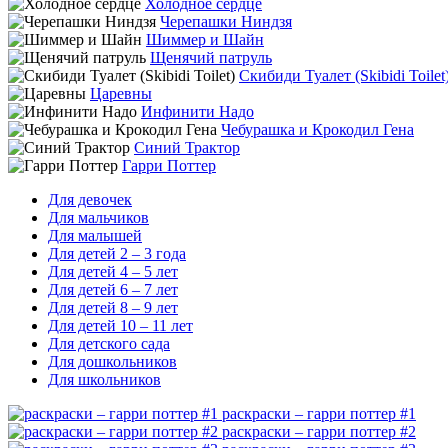
Холодное сердце
Черепашки Ниндзя
Шиммер и Шайн
Щенячий патруль
Скибиди Туалет (Skibidi Toilet
Царевны
Инфинити Надо
Чебурашка и Крокодил Гена
Синий Трактор
Гарри Поттер
Для девочек
Для мальчиков
Для малышей
Для детей 2 – 3 года
Для детей 4 – 5 лет
Для детей 6 – 7 лет
Для детей 8 – 9 лет
Для детей 10 – 11 лет
Для детского сада
Для дошкольников
Для школьников
раскраски – гарри поттер #1
раскраски – гарри поттер #2