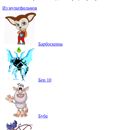
Из мультфильмов
Барбоскины
Бен 10
Буба