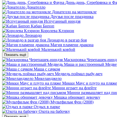
Динь-динь, Серебрянка и Ф
Донателло
Донателло на мотоцикле
Друзья после праздника
Испуганный ниндзя
Кабан Бипоп
Королева Клэрион
Леонардо
Леонардо в разгар боя
Магия пламени дракона
Маленький ковбой
Показать ещё
Маскировка Черепашек-нинд
Маша и расстроенный Медве
Маша с сачком
Медведь поймал рыбу-меч
Микеланджело
Микки Маус и плуто на пляже
Минни играет на флейте
Минни размышляет над пи
Мишка обнимает девочку
Мультфильм Феи (2008)
Отдых в парке
Охота на бабочку
Показать ещё