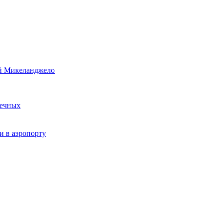
й Микеланджело
печных
 в аэропорту