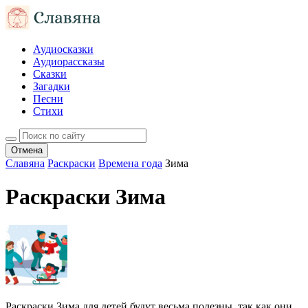
Аудиосказки
Аудиорассказы
Сказки
Загадки
Песни
Стихи
Отмена
Славяна
Раскраски
Времена года
Зима
Раскраски Зима
Раскраски Зима для детей будут весьма полезны, так как они