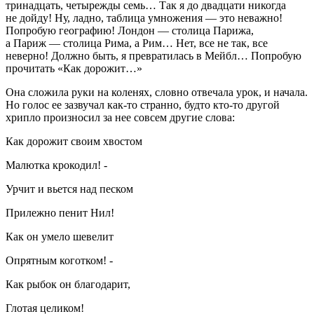
тринадцать, четырежды семь… Так я до двадцати никогда
не дойду! Ну, ладно, таблица умножения — это неважно!
Попробую географию! Лондон — столица Парижа,
а Париж — столица Рима, а Рим… Нет, все не так, все
неверно! Должно быть, я превратилась в Мейбл… Попробую
прочитать «Как дорожит…»
Она сложила руки на коленях, словно отвечала урок, и начала.
Но голос ее зазвучал как-то странно, будто кто-то другой
хрипло произносил за нее совсем другие слова:
Как дорожит своим хвостом
Малютка крокодил! -
Урчит и вьется над песком
Прилежно пенит Нил!
Как он умело шевелит
Опрятным коготком! -
Как рыбок он благодарит,
Глотая целиком!