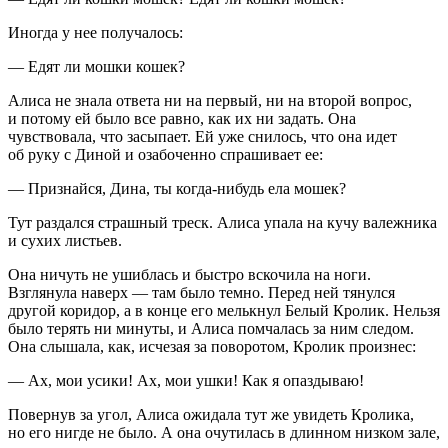
Иногда у нее получалось:
— Едят ли мошки кошек?
Алиса не знала ответа ни на первый, ни на второй вопрос,
и потому ей было все равно, как их ни задать. Она
чувствовала, что засыпает. Ей уже снилось, что она идет
об руку с Диной и озабоченно спрашивает ее:
— Признайся, Дина, ты когда-нибудь ела мошек?
Тут раздался страшный треск. Алиса упала на кучу валежника
и сухих листьев.
Она ничуть не ушиблась и быстро вскочила на ноги.
Взглянула наверх — там было темно. Перед ней тянулся
другой коридор, а в конце его мелькнул Белый Кролик. Нельзя
было терять ни минуты, и Алиса помчалась за ним следом.
Она слышала, как, исчезая за поворотом, Кролик произнес:
— Ах, мои усики! Ах, мои ушки! Как я опаздываю!
Повернув за угол, Алиса ожидала тут же увидеть Кролика,
но его нигде не было. А она очутилась в длинном низком зале,