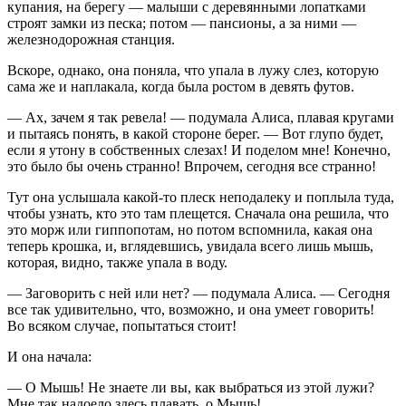
купания, на берегу — малыши с деревянными лопатками
строят замки из песка; потом — пансионы, а за ними —
железнодорожная станция.
Вскоре, однако, она поняла, что упала в лужу слез, которую
сама же и наплакала, когда была ростом в девять футов.
— Ах, зачем я так ревела! — подумала Алиса, плавая кругами
и пытаясь понять, в какой стороне берег. — Вот глупо будет,
если я утону в собственных слезах! И поделом мне! Конечно,
это было бы очень странно! Впрочем, сегодня все странно!
Тут она услышала какой-то плеск неподалеку и поплыла туда,
чтобы узнать, кто это там плещется. Сначала она решила, что
это морж или гиппопотам, но потом вспомнила, какая она
теперь крошка, и, вглядевшись, увидала всего лишь мышь,
которая, видно, также упала в воду.
— Заговорить с ней или нет? — подумала Алиса. — Сегодня
все так удивительно, что, возможно, и она умеет говорить!
Во всяком случае, попытаться стоит!
И она начала:
— О Мышь! Не знаете ли вы, как выбраться из этой лужи?
Мне так надоело здесь плавать, о Мышь!