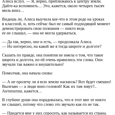
Алиса вслух. — Я, верно, приближаюсь к центру земли.
Дайте-ка вспомнить… Это, кажется, около четырех тысяч
миль вниз…
Видишь ли, Алиса выучила кое-что в этом роде на уроках
в классной, и, хоть сейчас был не самый подходящий момент
демонстрировать свои познания — никто ведь
ее не слышал, — она не могла удержаться.
— Да так, верно, оно и есть, — продолжала Алиса.
— Но интересно, на какой же я тогда широте и долготе?
Сказать по правде, она понятия не имела о том, что такое
широта и долгота, но ей очень нравились эти слова. Они
звучали так важно и внушительно!
Помолчав, она начала снова:
— А не пролечу ли я всю землю насквозь? Вот будет смешно!
Вылезаю — а люди вниз головой! Как их там зовут?..
Антипатии, кажется…
В глубине души она порадовалась, что в этот миг ее никто
не слышит, потому что слово это звучало как-то не так.
— Придется мне у них спросить, как называется их страна.