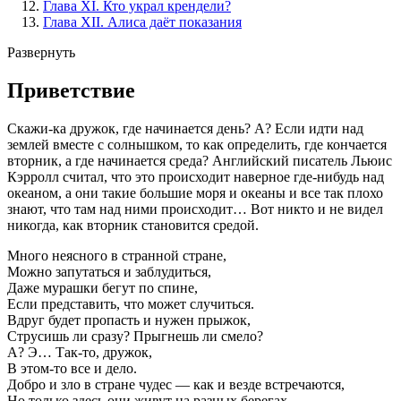
Глава XI. Кто украл крендели?
Глава XII. Алиса даёт показания
Развернуть
Приветствие
Скажи-ка дружок, где начинается день? А? Если идти над
землей вместе с солнышком, то как определить, где кончается
вторник, а где начинается среда? Английский писатель Льюис
Кэрролл считал, что это происходит наверное где-нибудь над
океаном, а они такие большие моря и океаны и все так плохо
знают, что там над ними происходит… Вот никто и не видел
никогда, как вторник становится средой.
Много неясного в странной стране,
Можно запутаться и заблудиться,
Даже мурашки бегут по спине,
Если представить, что может случиться.
Вдруг будет пропасть и нужен прыжок,
Струсишь ли сразу? Прыгнешь ли смело?
А? Э… Так-то, дружок,
В этом-то все и дело.
Добро и зло в стране чудес — как и везде встречаются,
Но только здесь они живут на разных берегах.