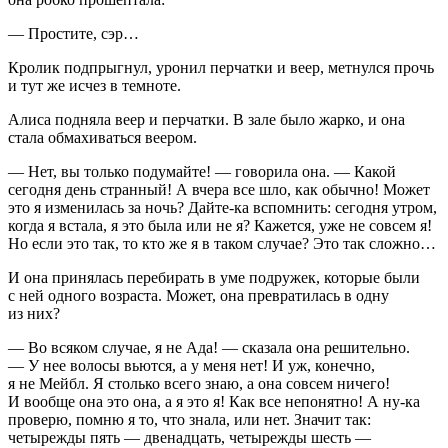
— Простите, сэр…
Кролик подпрыгнул, уронил перчатки и веер, метнулся прочь
и тут же исчез в темноте.
Алиса подняла веер и перчатки. В зале было жарко, и она
стала обмахиваться веером.
— Нет, вы только подумайте! — говорила она. — Какой
сегодня день странный! А вчера все шло, как обычно! Может
это я изменилась за ночь? Дайте-ка вспомнить: сегодня утром,
когда я встала, я это была или не я? Кажется, уже не совсем я!
Но если это так, то кто же я в таком случае? Это так сложно…
И она принялась перебирать в уме подружек, которые были
с ней одного возраста. Может, она превратилась в одну
из них?
— Во всяком случае, я не Ада! — сказала она решительно.
— У нее волосы вьются, а у меня нет! И уж, конечно,
я не Мейбл. Я столько всего знаю, а она совсем ничего!
И вообще она это она, а я это я! Как все непонятно! А ну-ка
проверю, помню я то, что знала, или нет. Значит так:
четырежды пять — двенадцать, четырежды шесть —