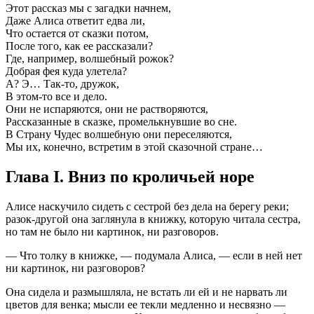
Этот рассказ мы с загадки начнем,
Даже Алиса ответит едва ли,
Что остается от сказки потом,
После того, как ее рассказали?
Где, например, волшебный рожок?
Добрая фея куда улетела?
А? Э… Так-то, дружок,
В этом-то все и дело.
Они не испаряются, они не растворяются,
Рассказанные в сказке, промелькнувшие во сне.
В Страну Чудес волшебную они переселяются,
Мы их, конечно, встретим в этой сказочной стране…
Глава I. Вниз по кроличьей норе
Алисе наскучило сидеть с сестрой без дела на берегу реки;
разок-другой она заглянула в книжку, которую читала сестра,
но там не было ни картинок, ни разговоров.
— Что толку в книжке, — подумала Алиса, — если в ней нет
ни картинок, ни разговоров?
Она сидела и размышляла, не встать ли ей и не нарвать ли
цветов для венка; мысли ее текли медленно и несвязно —