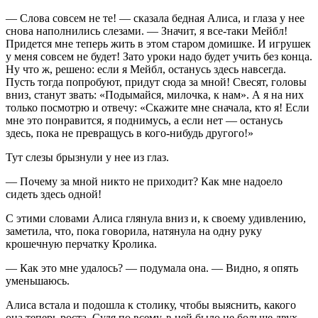
— Слова совсем не те! — сказала бедная Алиса, и глаза у нее
снова наполнились слезами. — Значит, я все-таки Мейбл!
Придется мне теперь жить в этом старом домишке. И игрушек
у меня совсем не будет! Зато уроки надо будет учить без конца.
Ну что ж, решено: если я Мейбл, останусь здесь навсегда.
Пусть тогда попробуют, придут сюда за мной! Свесят, головы
вниз, станут звать: «Подымайся, милочка, к нам». А я на них
только посмотрю и отвечу: «Скажите мне сначала, кто я! Если
мне это понравится, я поднимусь, а если нет — останусь
здесь, пока не превращусь в кого-нибудь другого!»
Тут слезы брызнули у нее из глаз.
— Почему за мной никто не приходит? Как мне надоело
сидеть здесь одной!
С этими словами Алиса глянула вниз и, к своему удивлению,
заметила, что, пока говорила, натянула на одну руку
крошечную перчатку Кролика.
— Как это мне удалось? — подумала она. — Видно, я опять
уменьшаюсь.
Алиса встала и подошла к столику, чтобы выяснить, какого
она теперь роста. Судя по всему, в ней было не больше двух