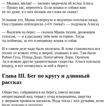
— Мышка, милая! — ласково закричала ей вслед Алиса.
— Прошу вас, вернитесь. Если кошки и собаки вам
не по душе, я о них больше ни слова не скажу!
Услышав это, Мышь повернула и медленно поплыла назад.
Она страшно побледнела. («От гнева!» — подумала Алиса).
— Вылезем на берег, — сказала Мышь тихим, дрожащим
голосом, — и я расскажу тебе мою историю. Тогда
ты поймешь, за что я ненавижу кошек и собак.
И в самом деле надо было вылезать. В луже становилось все
теснее от всяких птиц и зверей, упавших в нее. Там были
Робин Гусь, Птица Додо, Попугайчик Лори, Орленок
Эд и всякие другие удивительные существа. Алиса поплыла
вперед, и все потянулись за ней к берегу
Глава III. Бег по кругу и длинный
рассказ
Общество, собравшееся на берегу, имело весьма
неприглядный вид: перья у птиц взъерошены, шерстка
у зверьков промокла насквозь. Вода текла с них ручьями, всем
было холодно и неуютно.