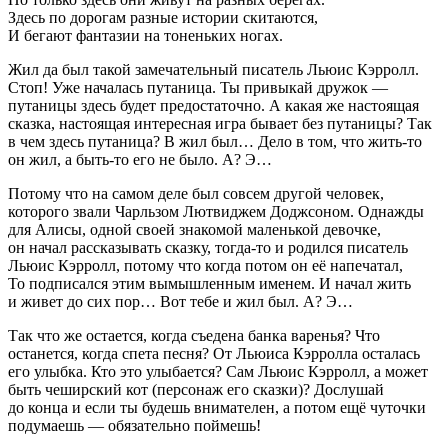
Здесь по дорогам разные истории скитаются,
И бегают фантазии на тоненьких ногах.
Жил да был такой замечательный писатель Льюис Кэрролл.
Стоп! Уже началась путаница. Ты привыкай дружок —
путаницы здесь будет предостаточно. А какая же настоящая
сказка, настоящая интересная игра бывает без путаницы? Так
в чем здесь путаница? В жил был… Дело в том, что жить-то
он жил, а быть-то его не было. А? Э…
Потому что на самом деле был совсем другой человек,
которого звали Чарльзом Лютвиджем Доджсоном. Однажды
для Алисы, одной своей знакомой маленькой девочке,
он начал рассказывать сказку, тогда-то и родился писатель
Льюис Кэрролл, потому что когда потом он её напечатал,
То подписался этим вымышленным именем. И начал жить
и живет до сих пор… Вот тебе и жил был. А? Э…
Так что же остается, когда съедена банка варенья? Что
останется, когда спета песня? От Льюиса Кэрролла осталась
его улыбка. Кто это улыбается? Сам Льюис Кэрролл, а может
быть чеширский кот (персонаж его сказки)? Дослушай
до конца и если ты будешь внимателен, а потом ещё чуточки
подумаешь — обязательно поймешь!