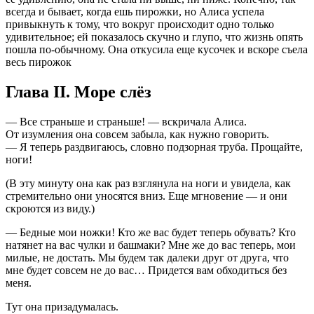
всегда и бывает, когда ешь пирожки, но Алиса успела
привыкнуть к тому, что вокруг происходит одно только
удивительное; ей показалось скучно и глупо, что жизнь опять
пошла по-обычному. Она откусила еще кусочек и вскоре съела
весь пирожок
Глава II. Море слёз
— Все страньше и страньше! — вскричала Алиса.
От изумления она совсем забыла, как нужно говорить.
— Я теперь раздвигаюсь, словно подзорная труба. Прощайте,
ноги!
(В эту минуту она как раз взглянула на ноги и увидела, как
стремительно они уносятся вниз. Еще мгновение — и они
скроются из виду.)
— Бедные мои ножки! Кто же вас будет теперь обувать? Кто
натянет на вас чулки и башмаки? Мне же до вас теперь, мои
милые, не достать. Мы будем так далеки друг от друга, что
мне будет совсем не до вас… Придется вам обходиться без
меня.
Тут она призадумалась.