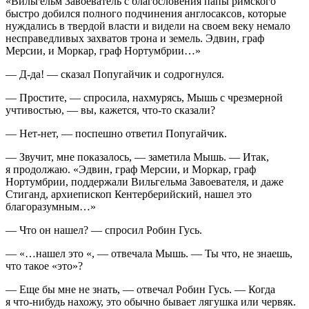
«Вильгельм Завоеватель с благословения папы римского
быстро добился полного подчинения англосаксов, которые
нуждались в твердой власти и видели на своем веку немало
несправедливых захватов трона и земель. Эдвин, граф
Мерсии, и Моркар, граф Нортумбрии…»
— Д-да! — сказал Попугайчик и содрогнулся.
— Простите, — спросила, нахмурясь, Мышь с чрезмерной
учтивостью, — вы, кажется, что-то сказали?
— Нет-нет, — поспешно ответил Попугайчик.
— Звучит, мне показалось, — заметила Мышь. — Итак,
я продолжаю. «Эдвин, граф Мерсии, и Моркар, граф
Нортумбрии, поддержали Вильгельма Завоевателя, и даже
Стиганд, архиепископ Кентерберийский, нашел это
благоразумным…»
— Что он нашел? — спросил Робин Гусь.
— «…нашел это «, — отвечала Мышь. — Ты что, не знаешь,
что такое «это»?
— Еще бы мне не знать, — отвечал Робин Гусь. — Когда
я что-нибудь нахожу, это обычно бывает лягушка или червяк.