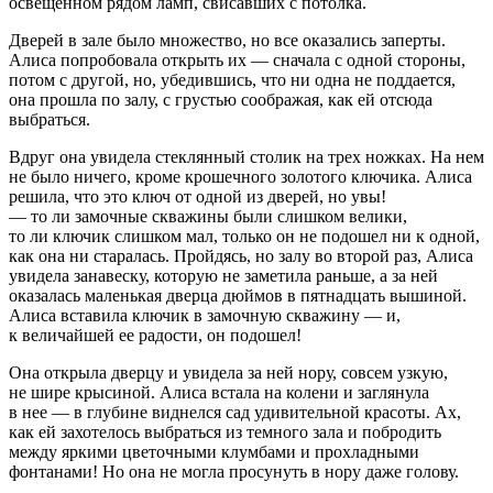
освещенном рядом ламп, свисавших с потолка.
Дверей в зале было множество, но все оказались заперты.
Алиса попробовала открыть их — сначала с одной стороны,
потом с другой, но, убедившись, что ни одна не поддается,
она прошла по залу, с грустью соображая, как ей отсюда
выбраться.
Вдруг она увидела стеклянный столик на трех ножках. На нем
не было ничего, кроме крошечного золотого ключика. Алиса
решила, что это ключ от одной из дверей, но увы!
— то ли замочные скважины были слишком велики,
то ли ключик слишком мал, только он не подошел ни к одной,
как она ни старалась. Пройдясь, но залу во второй раз, Алиса
увидела занавеску, которую не заметила раньше, а за ней
оказалась маленькая дверца дюймов в пятнадцать вышиной.
Алиса вставила ключик в замочную скважину — и,
к величайшей ее радости, он подошел!
Она открыла дверцу и увидела за ней нору, совсем узкую,
не шире крысиной. Алиса встала на колени и заглянула
в нее — в глубине виднелся сад удивительной красоты. Ах,
как ей захотелось выбраться из темного зала и побродить
между яркими цветочными клумбами и прохладными
фонтанами! Но она не могла просунуть в нору даже голову.