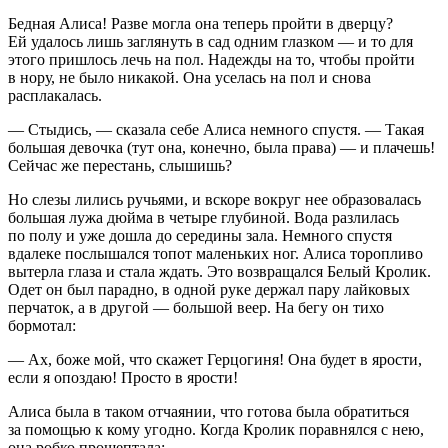
Бедная Алиса! Разве могла она теперь пройти в дверцу?
Ей удалось лишь заглянуть в сад одним глазком — и то для
этого пришлось лечь на пол. Надежды на то, чтобы пройти
в нору, не было никакой. Она уселась на пол и снова
расплакалась.
— Стыдись, — сказала себе Алиса немного спустя. — Такая
большая девочка (тут она, конечно, была права) — и плачешь!
Сейчас же перестань, слышишь?
Но слезы лились ручьями, и вскоре вокруг нее образовалась
большая лужа дюйма в четыре глубиной. Вода разлилась
по полу и уже дошла до середины зала. Немного спустя
вдалеке послышался топот маленьких ног. Алиса торопливо
вытерла глаза и стала ждать. Это возвращался Белый Кролик.
Одет он был парадно, в одной руке держал пару лайковых
перчаток, а в другой — большой веер. На бегу он тихо
бормотал:
— Ах, боже мой, что скажет Герцогиня! Она будет в ярости,
если я опоздаю! Просто в ярости!
Алиса была в таком отчаянии, что готова была обратиться
за помощью к кому угодно. Когда Кролик поравнялся с нею,
она робко прошептала: