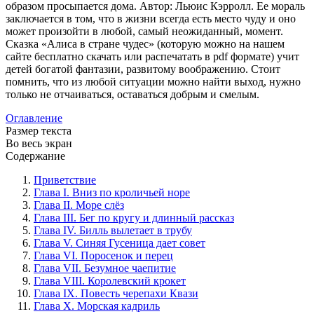
образом просыпается дома. Автор: Льюис Кэрролл. Ее мораль
заключается в том, что в жизни всегда есть место чуду и оно
может произойти в любой, самый неожиданный, момент.
Сказка «Алиса в стране чудес» (которую можно на нашем
сайте бесплатно скачать или распечатать в pdf формате) учит
детей богатой фантазии, развитому воображению. Стоит
помнить, что из любой ситуации можно найти выход, нужно
только не отчаиваться, оставаться добрым и смелым.
Оглавление
Размер текста
Во весь экран
Содержание
Приветствие
Глава I. Вниз по кроличьей норе
Глава II. Море слёз
Глава III. Бег по кругу и длинный рассказ
Глава IV. Билль вылетает в трубу
Глава V. Синяя Гусеница дает совет
Глава VI. Поросенок и перец
Глава VII. Безумное чаепитие
Глава VIII. Королевский крокет
Глава IX. Повесть черепахи Квази
Глава X. Морская кадриль