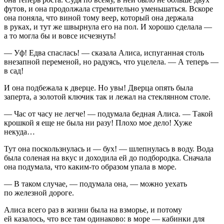
футов, и она продолжала стремительно уменьшаться. Вскоре
она поняла, что виной тому веер, который она держала
в руках, и тут же швырнула его на пол. И хорошо сделала —
а то могла бы и вовсе исчезнуть!
— Уф! Едва спаслась! — сказала Алиса, испуганная столь
внезапной переменой, но радуясь, что уцелела. — А теперь —
в сад!
И она подбежала к дверце. Но увы! Дверца опять была
заперта, а золотой ключик так и лежал на стеклянном столе.
— Час от часу не легче! — подумала бедная Алиса. — Такой
крошкой я еще не была ни разу! Плохо мое дело! Хуже
некуда…
Тут она поскользнулась и — бух! — шлепнулась в воду. Вода
была соленая на вкус и доходила ей до подбородка. Сначала
она подумала, что каким-то образом упала в море.
— В таком случае, — подумала она, — можно уехать
по железной дороге.
Алиса всего раз в жизни была на взморье, и потому
ей казалось, что все там одинаково: в море — кабинки для