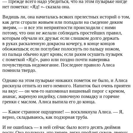
— Прежде всего надо убедиться, что на этом пузырьке нигде
нет пометки: «Яд! «- сказала она.
Видишь ли, она начиталась всяких прелестных историй о том,
как дети сгорали живьем или попадали на съедение диким
зверям, — и все эти неприятности происходили с ними
потому, что они не желали соблюдать простейших правил,
которым обучали их друзья: если слишком долго держать
в руках раскаленную докрасна кочергу, в конце концов
обожжешься; если поглубже полоснуть по пальцу ножом,
из пальца обычно идет кровь; если разом осушить пузырек
с пометкой «Яд!», рано или поздно почти наверняка
почувствуешь недомогание. Последнее правило Алиса
помнила твердо.
Однако на этом пузырьке никаких пометок не было, и Алиса
рискнула отпить из него немного. Напиток был очень приятен
на вкус — он чем-то напоминал вишневый пирог с кремом,
ананас, жареную индейку, сливочную помадку и горячие
гренки с маслом. Алиса выпила его до конца.
— Какое странное ощущение! — воскликнула Алиса. — Я,
верно, складываюсь, как подзорная труба.
И не ошиблась — в ней сейчас было всего десять дюймов
росту. Она подумала, что теперь легко пройдет сквозь дверцу