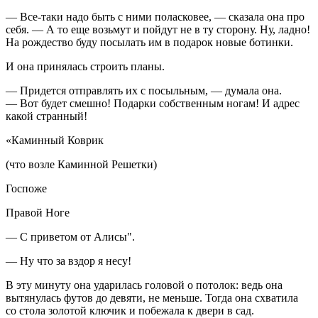
— Все-таки надо быть с ними поласковее, — сказала она про
себя. — А то еще возьмут и пойдут не в ту сторону. Ну, ладно!
На рождество буду посылать им в подарок новые ботинки.
И она принялась строить планы.
— Придется отправлять их с посыльным, — думала она.
— Вот будет смешно! Подарки собственным ногам! И адрес
какой странный!
«Каминный Коврик
(что возле Каминной Решетки)
Госпоже
Правой Ноге
— С приветом от Алисы".
— Ну что за вздор я несу!
В эту минуту она ударилась головой о потолок: ведь она
вытянулась футов до девяти, не меньше. Тогда она схватила
со стола золотой ключик и побежала к двери в сад.