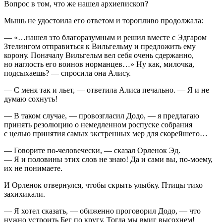
Вопрос в том, что же нашел архиепископ?
Мышь не удостоила его ответом и торопливо продолжала:
— «…нашел это благоразумным и решил вместе с Эдгаром
Зтелингом отправиться к Вильгельму и предложить ему
корону. Поначалу Вильгельм вел себя очень сдержанно,
но наглость его воинов норманцев…» Ну как, милочка,
подсыхаешь? — спросила она Алису.
— С меня так и льет, — ответила Алиса печально. — Я и не
думаю сохнуть!
— В таком случае, — провозгласил Додо, — я предлагаю
принять резолюцию о немедленном роспуске собрания
с целью принятия самых экстренных мер для скорейшего…
— Говорите по-человечески, — сказал Орленок Эд.
— Я и половины этих слов не знаю! Да и сами вы, по-моему,
их не понимаете.
И Орленок отвернулся, чтобы скрыть улыбку. Птицы тихо
захихикали.
— Я хотел сказать, — обиженно проговорил Додо, — что
нужно устроить Бег по кругу. Тогда мы вмиг высохнем!