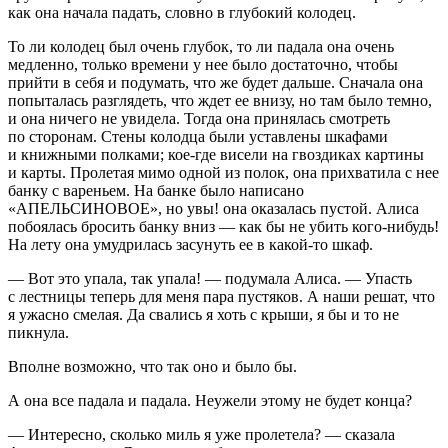
как она начала падать, словно в глубокий колодец.
То ли колодец был очень глубок, то ли падала она очень
медленно, только времени у нее было достаточно, чтобы
прийти в себя и подумать, что же будет дальше. Сначала она
попыталась разглядеть, что ждет ее внизу, но там было темно,
и она ничего не увидела. Тогда она принялась смотреть
по сторонам. Стены колодца были уставлены шкафами
и книжными полками; кое-где висели на гвоздиках картины
и карты. Пролетая мимо одной из полок, она прихватила с нее
банку с вареньем. На банке было написано
«АПЕЛЬСИНОВОЕ», но увы! она оказалась пустой. Алиса
побоялась бросить банку вниз — как бы не убить кого-нибудь!
На лету она умудрилась засунуть ее в какой-то шкаф.
— Вот это упала, так упала! — подумала Алиса. — Упасть
с лестницы теперь для меня пара пустяков. А наши решат, что
я ужасно смелая. Да свались я хоть с крыши, я бы и то не
пикнула.
Вполне возможно, что так оно и было бы.
А она все падала и падала. Неужели этому не будет конца?
— Интересно, сколько миль я уже пролетела? — сказала