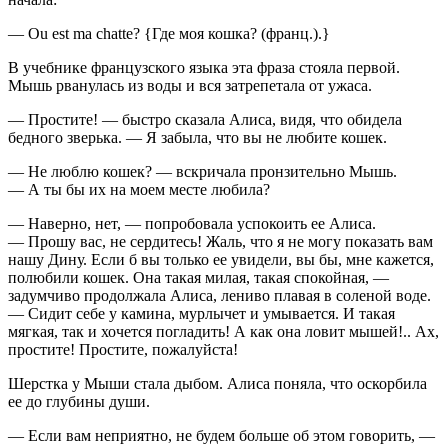
— Ou est ma chatte? {Где моя кошка? (франц.).}
В учебнике французского языка эта фраза стояла первой.
Мышь рванулась из воды и вся затрепетала от ужаса.
— Простите! — быстро сказала Алиса, видя, что обидела
бедного зверька. — Я забыла, что вы не любите кошек.
— Не люблю кошек? — вскричала пронзительно Мышь.
— А ты бы их на моем месте любила?
— Наверно, нет, — попробовала успокоить ее Алиса.
— Прошу вас, не сердитесь! Жаль, что я не могу показать вам
нашу Дину. Если б вы только ее увидели, вы бы, мне кажется,
полюбили кошек. Она такая милая, такая спокойная, —
задумчиво продолжала Алиса, лениво плавая в соленой воде.
— Сидит себе у камина, мурлычет и умывается. И такая
мягкая, так и хочется погладить! А как она ловит мышей!.. Ах,
простите! Простите, пожалуйста!
Шерстка у Мыши стала дыбом. Алиса поняла, что оскорбила
ее до глубины души.
— Если вам неприятно, не будем больше об этом говорить, —