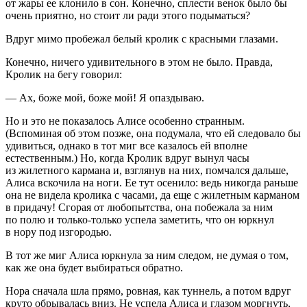
от жары ее клонило в сон. Конечно, сплести венок было бы
очень приятно, но стоит ли ради этого подыматься?
Вдруг мимо пробежал белый кролик с красными глазами.
Конечно, ничего удивительного в этом не было. Правда,
Кролик на бегу говорил:
— Ах, боже мой, боже мой! Я опаздываю.
Но и это не показалось Алисе особенно странным.
(Вспоминая об этом позже, она подумала, что ей следовало бы
удивиться, однако в тот миг все казалось ей вполне
естественным.) Но, когда Кролик вдруг вынул часы
из жилетного кармана и, взглянув на них, помчался дальше,
Алиса вскочила на ноги. Ее тут осенило: ведь никогда раньше
она не видела кролика с часами, да еще с жилетным карманом
в придачу! Сгорая от любопытства, она побежала за ним
по полю и только-только успела заметить, что он юркнул
в нору под изгородью.
В тот же миг Алиса юркнула за ним следом, не думая о том,
как же она будет выбираться обратно.
Нора сначала шла прямо, ровная, как туннель, а потом вдруг
круто обрывалась вниз. Не успела Алиса и глазом моргнуть,