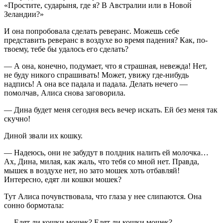
«Простите, сударыня, где я? В Австралии или в Новой
Зеландии?»
И она попробовала сделать реверанс. Можешь себе
представить реверанс в воздухе во время падения? Как, по-
твоему, тебе бы удалось его сделать?
— А она, конечно, подумает, что я страшная, невежда! Нет,
не буду никого спрашивать! Может, увижу где-нибудь
надпись! А она все падала и падала. Делать нечего —
помолчав, Алиса снова заговорила.
— Дина будет меня сегодня весь вечер искать. Ей без меня так
скучно!
Диной звали их кошку.
— Надеюсь, они не забудут в полдник налить ей молочка…
Ах, Дина, милая, как жаль, что тебя со мной нет. Правда,
мышек в воздухе нет, но зато мошек хоть отбавляй!
Интересно, едят ли кошки мошек?
Тут Алиса почувствовала, что глаза у нее слипаются. Она
сонно бормотала:
— Едят ли кошки мошек? Едят ли кошки мошек?