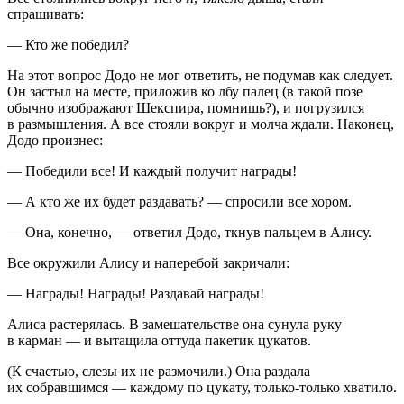
спрашивать:
— Кто же победил?
На этот вопрос Додо не мог ответить, не подумав как следует.
Он застыл на месте, приложив ко лбу палец (в такой позе
обычно изображают Шекспира, помнишь?), и погрузился
в размышления. А все стояли вокруг и молча ждали. Наконец,
Додо произнес:
— Победили все! И каждый получит награды!
— А кто же их будет раздавать? — спросили все хором.
— Она, конечно, — ответил Додо, ткнув пальцем в Алису.
Все окружили Алису и наперебой закричали:
— Награды! Награды! Раздавай награды!
Алиса растерялась. В замешательстве она сунула руку
в карман — и вытащила оттуда пакетик цукатов.
(К счастью, слезы их не размочили.) Она раздала
их собравшимся — каждому по цукату, только-только хватило.