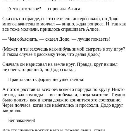
— А что это такое? — спросила Алиса.
Сказать по правде, ее это не очень интересовало, но Додо
многозначительно молчал — видно, ждал вопроса. И, так как
все тоже молчали, пришлось спрашивать Алисе.
— Чем объяснять, — сказал Додо, — лучше показать!
(Может, и ты захочешь как-нибудь зимой сыграть в эту игру?
В таком случае я расскажу тебе, что делал Додо.)
Сначала он нарисовал на земле круг. Правда, круг вышел
не очень-то ровный, но Додо сказал:
— Правильность формы несущественна!
А потом расставил всех без всякого порядка по кругу. Никто
не подавал команды — все побежали, когда захотели. Трудно
было понять, как и когда должно кончиться это состязание.
Через полчаса, когда все набегались и просохли, Додо вдруг
закричал:
— Бег закончен!
Все столпились вокруг него и, тяжело дыша, стали