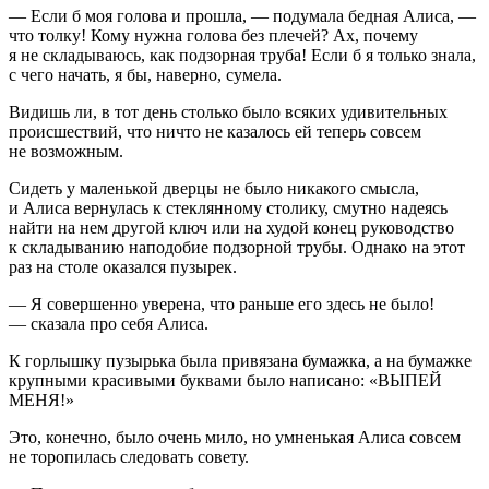
— Если б моя голова и прошла, — подумала бедная Алиса, —
что толку! Кому нужна голова без плечей? Ах, почему
я не складываюсь, как подзорная труба! Если б я только знала,
с чего начать, я бы, наверно, сумела.
Видишь ли, в тот день столько было всяких удивительных
происшествий, что ничто не казалось ей теперь совсем
не возможным.
Сидеть у маленькой дверцы не было никакого смысла,
и Алиса вернулась к стеклянному столику, смутно надеясь
найти на нем другой ключ или на худой конец руководство
к складыванию наподобие подзорной трубы. Однако на этот
раз на столе оказался пузырек.
— Я совершенно уверена, что раньше его здесь не было!
— сказала про себя Алиса.
К горлышку пузырька была привязана бумажка, а на бумажке
крупными красивыми буквами было написано: «ВЫПЕЙ
МЕНЯ!»
Это, конечно, было очень мило, но умненькая Алиса совсем
не торопилась следовать совету.