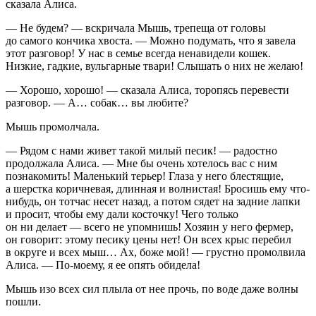
сказала Алиса.
— Не будем? — вскричала Мышь, трепеща от головы
до самого кончика хвоста. — Можно подумать, что я завела
этот разговор! У нас в семье всегда ненавидели кошек.
Низкие, гадкие, вульгарные твари! Слышать о них не желаю!
— Хорошо, хорошо! — сказала Алиса, торопясь перевести
разговор. — А… собак… вы любите?
Мышь промолчала.
— Рядом с нами живет такой милый песик! — радостно
продолжала Алиса. — Мне бы очень хотелось вас с ним
познакомить! Маленький терьер! Глаза у него блестящие,
а шерстка коричневая, длинная и волнистая! Бросишь ему что-
нибудь, он тотчас несет назад, а потом сядет на задние лапки
и просит, чтобы ему дали косточку! Чего только
он ни делает — всего не упомнишь! Хозяин у него фермер,
он говорит: этому песику цены нет! Он всех крыс перебил
в округе и всех мыш… Ах, боже мой! — грустно промолвила
Алиса. — По-моему, я ее опять обидела!
Мышь изо всех сил плыла от нее прочь, по воде даже волны
пошли.