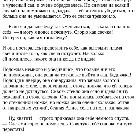
в чудесный сад, и очень обрадовалась. Но сначала на всякий
случай она немножко подождала — ей хотелось убедиться, что
больше она не уменьшается. Это ее слегка тревожило.
— Если я и дальше буду так уменьшаться, — сказала она про
себя, — я могу я вовсе исчезнуть. Сгорю как свечка!
Интересно, какая я тогда буду?
И она постаралась представить себе, как выглядит пламя
свечи после того, как свеча потухнет. Насколько
ей помнилось, такого она никогда не видала.
Подождав немного и убедившись, что больше ничего
не происходит, она решила тотчас же выйти в сад. Бедняжка!
Подойдя к дверце, она обнаружила, что забыла золотой
ключик на столе, а вернувшись к столу, поняла, что ей теперь
до него не дотянуться. Сквозь стекло она ясно видела снизу
лежащий на столе ключик. Она попыталась взобраться на стол
по стеклянной ножке, но ножка была очень скользкая. Устав
от напрасных усилий, бедная Алиса села на пол и заплакала.
— Ну, хватит! — строго приказала она себе немного спустя.
— Слезами горю не поможешь. Советую тебе сию же минуту
перестать!