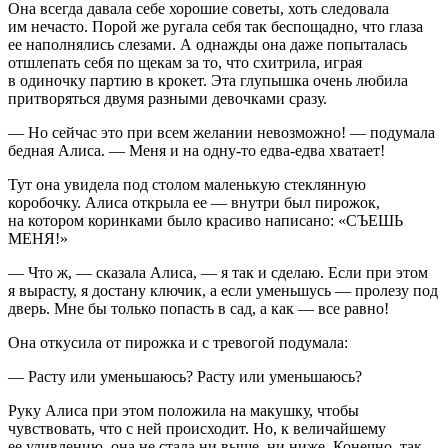
Она всегда давала себе хорошие советы, хоть следовала
им нечасто. Порой же ругала себя так беспощадно, что глаза
ее наполнялись слезами. А однажды она даже попыталась
отшлепать себя по щекам за то, что схитрила, играя
в одиночку партию в крокет. Эта глупышка очень любила
притворяться двумя разными девочками сразу.
— Но сейчас это при всем желании невозможно! — подумала
бедная Алиса. — Меня и на одну-то едва-едва хватает!
Тут она увидела под столом маленькую стеклянную
коробочку. Алиса открыла ее — внутри был пирожок,
на котором коринками было красиво написано: «СЪЕШЬ
МЕНЯ!»
— Что ж, — сказала Алиса, — я так и сделаю. Если при этом
я вырасту, я достану ключик, а если уменьшусь — пролезу под
дверь. Мне бы только попасть в сад, а как — все равно!
Она откусила от пирожка и с тревогой подумала:
— Расту или уменьшаюсь? Расту или уменьшаюсь?
Руку Алиса при этом положила на макушку, чтобы
чувствовать, что с ней происходит. Но, к величайшему
ее удивлению, она не стала ни выше, ни ниже. Конечно, так