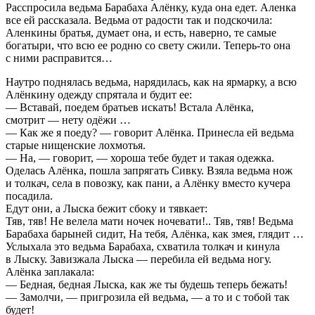
Расспросила ведьма Барабаха Алёнку, куда она едет. Аленка
все ей рассказала. Ведьма от радости так и подскочила:
Аленкины братья, думает она, и есть, наверно, те самые
богатыри, что всю ее родню со свету сжили. Теперь-то она
с ними расправится…
Наутро поднялась ведьма, нарядилась, как на ярмарку, а всю
Алёнкину одежду спрятала и будит ее:
— Вставай, поедем братьев искать! Встала Алёнка,
смотрит — нету одёжи …
— Как же я поеду? — говорит Алёнка. Принесла ей ведьма
старые нищенские лохмотья.
— На, — говорит, — хороша тебе будет и такая одежка.
Оделась Алёнка, пошла запрягать Сивку. Взяла ведьма нож
и толкач, села в повозку, как пани, а Алёнку вместо кучера
посадила.
Едут они, а Лыска бежит сбоку и тявкает:
Тяв, тяв! Не велела мати ночек ночевати!.. Тяв, тяв! Ведьма
Барабаха барыней сидит, На тебя, Алёнка, как змея, глядит …
Услыхала это ведьма Барабаха, схватила толкач и кинула
в Лыску. Завизжала Лыска — перебила ей ведьма ногу.
Алёнка заплакала:
— Бедная, бедная Лыска, как же ты будешь теперь бежать!
— Замолчи, — пригрозила ей ведьма, — а то и с тобой так
будет!