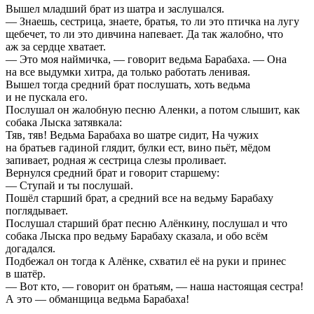
Вышел младший брат из шатра и заслушался.
— Знаешь, сестрица, знаете, братья, то ли это птичка на лугу
щебечет, то ли это дивчина напевает. Да так жалобно, что
аж за сердце хватает.
— Это моя наймичка, — говорит ведьма Барабаха. — Она
на все выдумки хитра, да только работать ленивая.
Вышел тогда средний брат послушать, хоть ведьма
и не пускала его.
Послушал он жалобную песню Аленки, а потом слышит, как
собака Лыска затявкала:
Тяв, тяв! Ведьма Барабаха во шатре сидит, На чужих
на братьев гадиной глядит, булки ест, вино пьёт, мёдом
запивает, родная ж сестрица слезы проливает.
Вернулся средний брат и говорит старшему:
— Ступай и ты послушай.
Пошёл старший брат, а средний все на ведьму Барабаху
поглядывает.
Послушал старший брат песню Алёнкину, послушал и что
собака Лыска про ведьму Барабаху сказала, и обо всём
догадался.
Подбежал он тогда к Алёнке, схватил её на руки и принес
в шатёр.
— Вот кто, — говорит он братьям, — наша настоящая сестра!
А это — обманщица ведьма Барабаха!