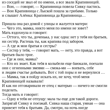
из соседей не звал её по имени, а все звали Крапивницей.
— Вон, — говорят, — Крапивница повела Сивку пастись.
— Вон Крапивница с Лыской пошла за грибами. Только
и слышит Алёнка: Крапивница да Крапивница…
Пришла она раз домой с улицы и жалуется матери:
— Чего это, мамка, никто меня по имени не зовет?
Мать вздохнула и говорит:
— Оттого, что ты, доченька, у нас одна: нет у тебя ни братьев,
ни сестёр. Растешь ты, как крапива под забором.
— А где ж мои братья и сестры?
— Сестер у тебя, — говорит мать, — нету, это правда, а вот
братьев было трое.
— Где ж они, мамка?
— Кто их знает. Как тебя в колыбели еще баюкали, поехали
они с огненными змеями — смока-ми — воевать, себе
и людям счастье добывать. Вот с той поры и не вернулися …
— Мамка, так я пойду искать их, не хочу, чтоб меня
Крапивницей называли!
И как ни отговаривали ее отец с матерью — ничего не смогли
поделать.
Тогда мать и говорит:
— Одну я тебя не отпущу: мала ты еще для такой дороги.
Запрягай Сивку и поезжай. Сивка наша старая, умная — она
привезет тебя к братьям. Да, смотри, на ночь нигде