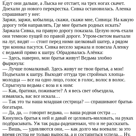
Едут они дальше, а Лыска не отстает, на трех ногах скачет.
Доехали до нового перекрестка. Сивка остановилась. Аленка
спрашивает у нее:
Заржи, заржи, кобылица, скажи, скажи мне, Сивица: На какую
дорогу тебя направлять, Где мне братьев родных искать?
Заржала Сивка, на правую дорогу показала. Целую ночь ехали
они темною пущей по правой дороге. Утром-светом выехали
на луг, видят — стоит перед ними шелковый шатер, а рядом
три коника пасутся. Сивка весело заржала и повезла Аленку
с ведьмой прямо к шатру. Обрадовалась Алёнка:
— Здесь, наверно, мои братья живут! Ведьма злобно
фыркнула:
— Лучше помалкивай. Здесь живут не твои братья, а мои!
Подъехали к шатру. Выходят оттуда три стройных хлопца-
молодца — все на одно лицо, голос в голос, волос в волос.
Спрыгнула ведьма с воза и к ним:
— Как, братики, поживаете? А я весь свет объездила,
измаялась, вас все искала…
— Так это ты наша младшая сестрица? — спрашивают братья-
богатыри.
— Да, да, — говорит ведьма, — ваша родная сестра …
Кинулись братья к ней и давай ее целовать-миловать, на руках
подбрасывать. Уж так рады-радешеньки, что и не рассказать.
— Вишь, — удивляются они, — как долго мы воевали: за это
время сестра не только выросла, а и состариться успела… Ну,