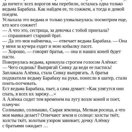
да ничего: всех ворогов мы перебили, осталась одна только
ведьма Барабаха. Как найдем ее, то сожжем, а тогда и домой
поедем.
Услыхала это ведьма и только ухмыльнулась: посмотрим еще,
кто кого сожжет!
— А что это, сестрица, за девочка с тобой приехала?
— спрашивает старший брат.
— Да это моя наймичка, — отвечает ведьма Барабаха. — Она
у меня за кучера ездит и мою кобылку пасет.
— Хорошо, — говорят братья, — она и наших коней будет
пасти.
Повернулась ведьма, крикнула строгим голосом Алёнке:
— Чего сидишь? Выпрягай Сивку да веди ее пастись!
Заплакала Алёнка, стала Сивку выпрягать. А братья
подхватили ведьму Барабаху на руки, понесли в шатер, стали
поить-потчевать.
Ест ведьма Барабаха, пьет, а сама думает: «Как улягутся они
спать, я всех их зарежу…»
А Алёнка сидит тем временем на лугу возле коней и поет,
плачучи:
Солнышко, солнышко, Сырая землица, Мелкая росица, а что
моя мамка делает? Отвечают земля и солнце: холсты ткёт,
холсты ткёт, золотым узором завивает, дочку Алёнку
с братьями ожидает …