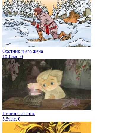
Охотник и его жена
10.1тыс.
0
Пилипка-сынок
5.5тыс.
0