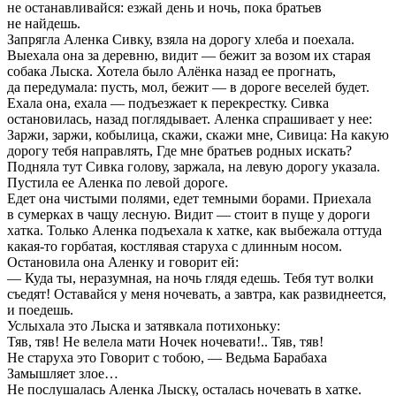
не останавливайся: езжай день и ночь, пока братьев
не найдешь.
Запрягла Аленка Сивку, взяла на дорогу хлеба и поехала.
Выехала она за деревню, видит — бежит за возом их старая
собака Лыска. Хотела было Алёнка назад ее прогнать,
да передумала: пусть, мол, бежит — в дороге веселей будет.
Ехала она, ехала — подъезжает к перекрестку. Сивка
остановилась, назад поглядывает. Аленка спрашивает у нее:
Заржи, заржи, кобылица, скажи, скажи мне, Сивица: На какую
дорогу тебя направлять, Где мне братьев родных искать?
Подняла тут Сивка голову, заржала, на левую дорогу указала.
Пустила ее Аленка по левой дороге.
Едет она чистыми полями, едет темными борами. Приехала
в сумерках в чащу лесную. Видит — стоит в пуще у дороги
хатка. Только Аленка подъехала к хатке, как выбежала оттуда
какая-то горбатая, костлявая старуха с длинным носом.
Остановила она Аленку и говорит ей:
— Куда ты, неразумная, на ночь глядя едешь. Тебя тут волки
съедят! Оставайся у меня ночевать, а завтра, как развиднеется,
и поедешь.
Услыхала это Лыска и затявкала потихоньку:
Тяв, тяв! Не велела мати Ночек ночевати!.. Тяв, тяв!
Не старуха это Говорит с тобою, — Ведьма Барабаха
Замышляет злое…
Не послушалась Аленка Лыску, осталась ночевать в хатке.