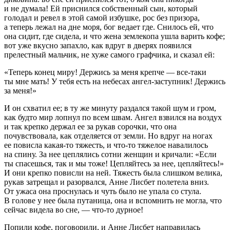
и не думала! Ей приснился собственный сын, который
голодал и ревел в этой самой избушке, рос без призора,
а теперь лежал на дне моря, бог ведает где. Снилось ей, что
она сидит, где сидела, и что жена землекопа ушла варить кофе;
вот уже вкусно запахло, как вдруг в дверях появился
прелестный мальчик, не хуже самого графчика, и сказал ей:
«Теперь конец миру! Держись за меня крепче — все-таки
ты мне мать! У тебя есть на небесах ангел-заступник! Держись
за меня!»
И он схватил ее; в ту же минуту раздался такой шум и гром,
как будто мир лопнул по всем швам. Ангел взвился на воздух
и так крепко держал ее за рукав сорочки, что она
почувствовала, как отделяется от земли. Но вдруг на ногах
ее повисла какая-то тяжесть, и что-то тяжелое навалилось
на спину. За нее цеплялись сотни женщин и кричали: «Если
ты спасешься, так и мы тоже! Цепляйтесь за нее, цепляйтесь!»
И они крепко повисли на ней. Тяжесть была слишком велика,
рукав затрещал и разорвался, Анне Лисбет полетела вниз.
От ужаса она проснулась и чуть было не упала со стула.
В голове у нее была путаница, она и вспомнить не могла, что
сейчас видела во сне, — что-то дурное!
Попили кофе, поговорили, и Анне Лисбет направилась