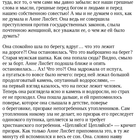
туда, все то, о чем сами мы давно забыли: все наши грешные
слова и мысли, грешные перед богом и людьми и перед
нашею собственною совестью! А мы и не думаем о них, как
не думала и Анне Лисбет. Она ведь не совершила
преступления против государственных законов, слыла
почтенною женщиной, все уважали ее, о чем же ей было
думать?
Она спокойно шла по берегу, вдруг… что это лежит
на дороге?! Она остановилась. Что это выброшено на берег?
Старая мужская шапка. Как она попала сюда? Видно, смыло
ее за борт. Анне Лисбет подошла ближе и опять
остановилась… Ах! Что это?! Она задрожала от испуга,
а пугаться-то вовсе было нечего: перед ней лежал большой
продолговатый камень, опутанный водорослями, —
на первый взгляд казалось, что на песке лежит человек.
Теперь она разглядела ясно и камень и водоросли, но страх
ее не проходил. Она пошла дальше, и ей припомнилось
поверье, которое она слышала в детстве, поверье
о береговике, призраке непогребенных утопленников. Сам
утопленник никому зла не делает, но призрак его преследует
одинокого путника, цепляется за него и требует
христианского погребения. «Цепляйся! Цепляйся!» — кричит
призрак. Как только Анне Лисбет припомнила это, в ту же
минуту ей вспомнился и весь ее сон. Она. словно наяву