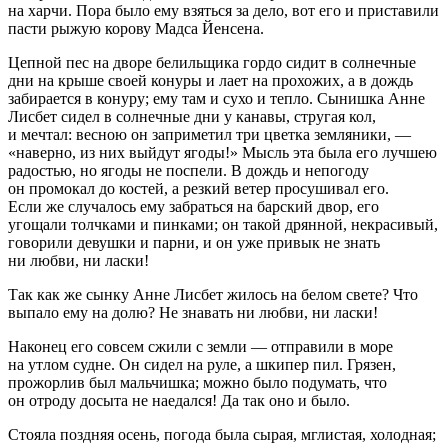
на харчи. Пора было ему взяться за дело, вот его и приставили
пасти рыжую корову Мадса Йенсена.
Цепной пес на дворе белильщика гордо сидит в солнечные
дни на крыше своей конуры и лает на прохожих, а в дождь
забирается в конуру; ему там и сухо и тепло. Сынишка Анне
Лисбет сидел в солнечные дни у канавы, стругая кол,
и мечтал: весною он заприметил три цветка земляники, —
«наверно, из них выйдут ягоды!» Мысль эта была его лучшею
радостью, но ягоды не поспели. В дождь и непогоду
он промокал до костей, а резкий ветер просушивал его.
Если же случалось ему забраться на барский двор, его
угощали толчками и пинками; он такой дрянной, некрасивый,
говорили девушки и парни, и он уже привык не знать
ни любви, ни ласки!
Так как же сынку Анне Лисбет жилось на белом свете? Что
выпало ему на долю? Не знавать ни любви, ни ласки!
Наконец его совсем сжили с земли — отправили в море
на утлом судне. Он сидел на руле, а шкипер пил. Грязен,
прожорлив был мальчишка; можно было подумать, что
он отроду досыта не наедался! Да так оно и было.
Стояла поздняя осень, погода была сырая, мглистая, холодная;