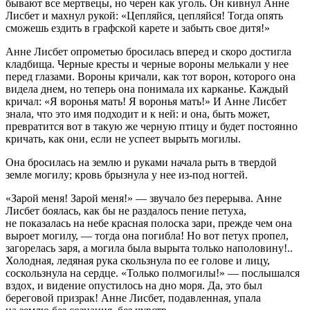
бывают все мертвецы, но черен как уголь. Он кивнул Анне
Лисбет и махнул рукой: «Цепляйся, цепляйся! Тогда опять
сможешь ездить в графской карете и забыть свое дитя!»
Анне Лисбет опрометью бросилась вперед и скоро достигла
кладбища. Черные кресты и черные вороны мелькали у нее
перед глазами. Вороны кричали, как тот ворон, которого она
видела днем, но теперь она понимала их карканье. Каждый
кричал: «Я воронья мать! Я воронья мать!» И Анне Лисбет
знала, что это имя подходит и к ней: и она, быть может,
превратится вот в такую же черную птицу и будет постоянно
кричать, как они, если не успеет вырыть могилы.
Она бросилась на землю и руками начала рыть в твердой
земле могилу; кровь брызнула у нее из-под ногтей.
«Зарой меня! Зарой меня!» — звучало без перерыва. Анне
Лисбет боялась, как бы не раздалось пение петуха,
не показалась на небе красная полоска зари, прежде чем она
выроет могилу, — тогда она погибла! Но вот петух пропел,
загорелась заря, а могила была вырыта только наполовину!..
Холодная, ледяная рука скользнула по ее голове и лицу,
соскользнула на сердце. «Только полмогилы!» — послышался
вздох, и видение опустилось на дно моря. Да, это был
береговой призрак! Анне Лисбет, подавленная, упала