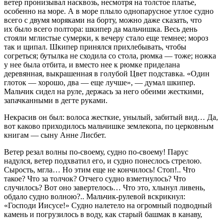
ветер пронизывал насквозь, несмотря на толстое платье,
особенно на море. А в море плыло однопарусное утлое судно
всего с двумя моряками на борту, можно даже сказать, что
их было всего полтора: шкипер да мальчишка. Весь день
стояли мглистые сумерки, к вечеру стало еще темнее; мороз
так и щипал. Шкипер принялся прихлебывать, чтобы
согреться; бутылка не сходила со стола, рюмка — тоже; ножка
у нее была отбита, и вместо нее к рюмке приделана
деревянная, выкрашенная в голубой Цвет подставка. «Один
глоток — хорошо, два — еще лучше», — думал шкипер.
Мальчик сидел на руле, держась за него обеими жесткими,
запачканными в дегте руками.
Некрасив он был: волоса жесткие, унылый, забитый вид… Да,
вот каково приходилось мальчишке землекопа, по церковным
книгам — сыну Анне Лисбет.
Ветер резал волны по-своему, судно по-своему! Парус
надулся, ветер подхватил его, и судно понеслось стрелою.
Сырость, мгла… Но этим еще не кончилось! Стоп!.. Что
такое? Что за толчок? Отчего судно взметнулось? Что
случилось? Вот оно завертелось… Что это, хлынул ливень,
обдало судно волною?.. Мальчик-рулевой вскрикнул:
«Господи Иисусе!» Судно налетело на огромный подводный
камень и погрузилось в воду, как старый башмак в канаву,