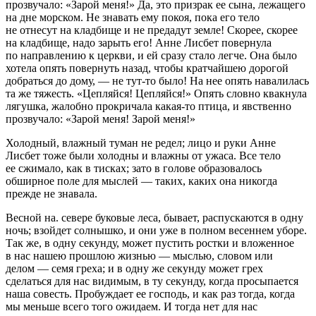
прозвучало: «Зарой меня!» Да, это призрак ее сына, лежащего
на дне морском. Не знавать ему покоя, пока его тело
не отнесут на кладбище и не предадут земле! Скорее, скорее
на кладбище, надо зарыть его! Анне Лисбет повернула
по направлению к церкви, и ей сразу стало легче. Она было
хотела опять повернуть назад, чтобы кратчайшею дорогой
добраться до дому, — не тут-то было! На нее опять навалилась
та же тяжесть. «Цепляйся! Цепляйся!» Опять словно квакнула
лягушка, жалобно прокричала какая-то птица, и явственно
прозвучало: «Зарой меня! Зарой меня!»
Холодный, влажный туман не редел; лицо и руки Анне
Лисбет тоже были холодны и влажны от ужаса. Все тело
ее сжимало, как в тисках; зато в голове образовалось
обширное поле для мыслей — таких, каких она никогда
прежде не знавала.
Весной на. севере буковые леса, бывает, распускаются в одну
ночь; взойдет солнышко, и они уже в полном весеннем уборе.
Так же, в одну секунду, может пустить ростки и вложенное
в нас нашею прошлою жизнью — мыслью, словом или
делом — семя греха; и в одну же секунду может грех
сделаться для нас видимым, в ту секунду, когда просыпается
наша совесть. Пробуждает ее господь, и как раз тогда, когда
мы меньше всего того ожидаем. И тогда нет для нас