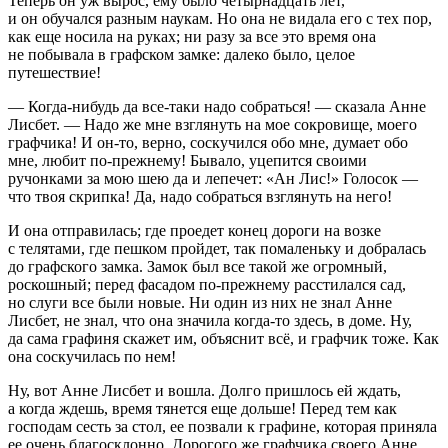
Теперь он уж вырос, ему было четырнадцать лет,
и он обучался разным наукам. Но она не видала его с тех пор,
как еще носила на руках; ни разу за все это время она
не побывала в графском замке: далеко было, целое
путешествие!
— Когда-нибудь да все-таки надо собраться! — сказала Анне
Лисбет. — Надо же мне взглянуть на мое сокровище, моего
графчика! И он-то, верно, соскучился обо мне, думает обо
мне, любит по-прежнему! Бывало, уцепится своими
ручонками за мою шею да и лепечет: «Ан Лис!» Голосок —
что твоя скрипка! Да, надо собраться взглянуть на него!
И она отправилась; где проедет конец дороги на возке
с телятами, где пешком пройдет, так помаленьку и добралась
до графского замка. Замок был все такой же огромный,
роскошный; перед фасадом по-прежнему расстилался сад,
но слуги все были новые. Ни один из них не знал Анне
Лисбет, не знал, что она значила когда-то здесь, в доме. Ну,
да сама графиня скажет им, объяснит всё, и графчик тоже. Как
она соскучилась по нем!
Ну, вот Анне Лисбет и вошла. Долго пришлось ей ждать,
а когда ждешь, время тянется еще дольше! Перед тем как
господам сесть за стол, ее позвали к графине, которая приняла
ее очень благосклонно. Дорогого же графчика своего Анне