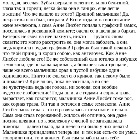
молодая, веселая. Зубы сверкали ослепительною белизной,
глаза так и горели; легка была она в танцах, еще легче
в жизни! Что же вышло из этого? Дрянной мальчишка! Да,
некрасив-то он был, некрасив! Его и отдали на воспитание
жене землекопа, а сама Анне Лисбет попала в графский замок,
поселилась в роскошной комнате; одели ее в шелк да в бархат.
Ветерок не смел на нее пахнуть, никто — грубого слова
сказать: это могло расстроить ее, она могла заболеть, а она
ведь кормила грудью графчика! Графчик был такой нежный,
что твой принц, и хорош собою, как ангелочек. Как Анне
Лисбет любила его! Ее же собственный сын ютился в избушке
землекопа, где не каша варилась, а больше языки трещали,
чаше же всего мальчишка орал в пустой избушке один-
одинешенек. Никто не слыхал его криков, так некому было
и пожалеть! Кричал он, пока не засыпал, а во сне
не чувствуешь ведь ни голода, ни холода; сон вообще
чудесное изобретение! Годы шли, а с годами и сорная трава
вырастает, как говорится; мальчишка Анне Лисбет тоже рос,
как сорная трава. Он так и остался в семье землекопа, Анне
Лисбет заплатила за это и развязалась с ним окончательно.
Сама она стала горожанкой, жилось ей отлично, она даже
носила шляпки, но к землекопу с женой не заглядывала
никогда — далеко было, да и нечего ей было у них делать!
Мальчишка принадлежал теперь им, и так как есть-то он умел,
говорили они, то и должен был сам зарабатывать себе