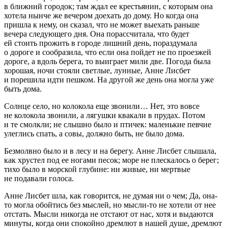
в ближний городок; там ждал ее крестьянин, с которым она
хотела нынче же вечером доехать до дому. Но когда она
пришла к нему, он сказал, что не может выехать раньше
вечера следующего дня. Она порассчитала, что будет
ей стоить прожить в городе лишний день, пораздумала
о дороге и сообразила, что если она пойдет не по проезжей
дороге, а вдоль берега, то выиграет мили две. Погода была
хорошая, ночи стояли светлые, лунные, Анне Лисбет
и порешила идти пешком. На другой же день она могла уже
быть дома.
Солнце село, но колокола еще звонили… Нет, это вовсе
не колокола звонили, а лягушки квакали в прудах. Потом
и те смолкли; не слышно было и птичек: маленькие певчие
улеглись спать, а совы, должно быть, не было дома.
Безмолвно было и в лесу и на берегу. Анне Лисбет слышала,
как хрустел под ее ногами песок; море не плескалось о берег;
тихо было в морской глубине: ни живые, ни мертвые
не подавали голоса.
Анне Лисбет шла, как говорится, не думая ни о чем; Да, она-
то могла обойтись без мыслей, но мысли-то не хотели от нее
отстать. Мысли никогда не отстают от нас, хотя и выдаются
минуты, когда они спокойно дремлют в нашей душе, дремлют