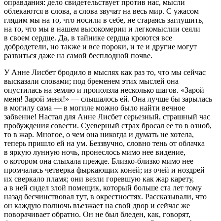
оправдания: дело свидетельствует против нас, мысли
облекаются в слова, а слова звучат на весь мир. С ужасом
глядим мы на то, что носили в себе, не стараясь заглушить,
на то, что мы в нашем высокомерии и легкомыслии сеяли
в своем сердце. Да, в тайнике сердца кроются все
добродетели, но также и все пороки, и те и другие могут
развиться даже на самой бесплодной почве.
У Анне Лисбет бродило в мыслях как раз то, что мы сейчас
высказали словами; под бременем этих мыслей она
опустилась на землю и проползла несколько шагов. «Зарой
меня! Зарой меня!» — слышалось ей. Она лучше бы зарылась
в могилу сама — в могиле можно было найти вечное
забвение! Настал для Анне Лисбет серьезный, страшный час
пробуждения совести. Суеверный страх бросал ее то в озноб,
то в жар. Многое, о чем она никогда и думать не хотела,
теперь пришло ей на ум. Беззвучно, словно тень от облачка
в яркую лунную ночь, пронеслось мимо нее видение,
о котором она слыхала прежде. Близко-близко мимо нее
промчалась четверка фыркающих коней; из очей и ноздрей
их сверкало пламя; они везли горевшую как жар карету,
а в ней сидел злой помещик, который больше ста лет тому
назад бесчинствовал тут, в окрестностях. Рассказывали, что
он каждую полночь въезжает на свой двор и сейчас же
поворачивает обратно. Он не был бледен, как, говорят,