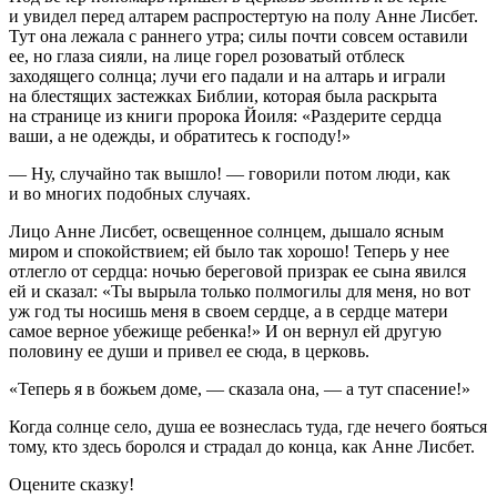
и увидел перед алтарем распростертую на полу Анне Лисбет.
Тут она лежала с раннего утра; силы почти совсем оставили
ее, но глаза сияли, на лице горел розоватый отблеск
заходящего солнца; лучи его падали и на алтарь и играли
на блестящих застежках Библии, которая была раскрыта
на странице из книги пророка Йоиля: «Раздерите сердца
ваши, а не одежды, и обратитесь к господу!»
— Ну, случайно так вышло! — говорили потом люди, как
и во многих подобных случаях.
Лицо Анне Лисбет, освещенное солнцем, дышало ясным
миром и спокойствием; ей было так хорошо! Теперь у нее
отлегло от сердца: ночью береговой призрак ее сына явился
ей и сказал: «Ты вырыла только полмогилы для меня, но вот
уж год ты носишь меня в своем сердце, а в сердце матери
самое верное убежище ребенка!» И он вернул ей другую
половину ее души и привел ее сюда, в церковь.
«Теперь я в божьем доме, — сказала она, — а тут спасение!»
Когда солнце село, душа ее вознеслась туда, где нечего бояться
тому, кто здесь боролся и страдал до конца, как Анне Лисбет.
Оцените сказку!