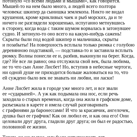
потонуло «со всеми людьми и мышами», как говорится.
Мышей-то на нем было много, а людей всего полтора
человека: шкипер да сынишка землекопа. Никто не видал
крушения, кроме крикливых чаек и рыб морских, да и те
ничего не разглядели хорошенько, испуганно метнувшись
в сторону, когда вода с таким шумом ворвалась в затонувшее
судно. И затонуло-то оно всего на какую-нибудь сажень!
Скрыты были под водой шкипер и мальчишка, скрыты
и позабыты! На поверхность всплыла только рюмка с голубою
деревянною подставкой, — подставка-то и заставила всплыть
рюмку. Волны понесли ее и, разбив, выкинули на берег. Когда,
где? Не все ли равно; она отслужила свой век, была любима,
не то что сын Анне Лисбет! Но, вступив в небесные чертоги,
ни одной душе не приходится больше жаловаться на то, что
ей суждено было век не знавать ни любви, ни ласки!
Анне Лисбет жила в городе уже много лет, и все звали
ее «сударыней». А уж как подымала она нос, если речь
заходила о старых временах, когда она жила в графском доме,
разъезжала в карете и имела случай разговаривать
с графинями да баронессами! И что за красавчик, ангелочек,
душка был ее графчик! Как он любил ее, и как она его! Они
целовали друг друга, гладили друг друга; он был ее радостью,
половиной ее жизни.