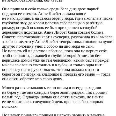
на землю без сознания, без чувств.
Она пришла в себя только среди бела дня; двое парней
подняли ее с земли. Анне Лисбет лежала вовсе
не на кладбище, а на самом берегу моря, где выкопала в песке
глубокую яму, до крови порезав себе пальцы о разбитую
рюмку; острый осколок ее был прикреплен к голубой
деревянной подставке. Анне Лисбет была совсем больна.
Совесть перетасовала карты суеверия, разложила их и вывела
заключение, что у Анне Лисбет теперь только половина души:
другую половину унес с собою на дно моря ее сын.
Не попасть ей в царство небесное, пока она не вернет себе
этой половины, лежащей в глубине моря! Анне Лисбет
вернулась домой уже не тем человеком, каким была прежде;
мысли ее словно смотались в клубок, и только одна нить
осталась у нее в руках: мысль, что она должна отнести
береговой призрак на кладбище и предать его земле — тогда
она опять обретет всю свою душу.
Много раз схватывались ее по ночам и всегда находили
на берегу, где она ожидала береговой призрак. Так прошел
целый год. Однажды ночью она опять исчезла, но найти
ее не могли; весь следующий день прошел в бесплодных
поисках.
Под вечер пономарь пришел в церковь звонить к вечерне