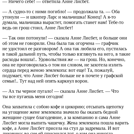
— Ничего себе! — ответила Анне Лисбет.
— А судно-то с ними погибло! — продолжала та. — Оба
утонули — и шкипер Ларс и мальчишка! Конец! А я-то
думала, мальчишка вырастет, помогать станет нам! Тебе-то
ведь он грош стоил, Анне Лисбет!
— Так они потонули! — сказала Анне Лисбет, и больше они
об этом не говорили. Она была так огорчена — графчик
не удостоил ее разговором! А она так любила его, пустилась
в такой дальний путь, чтобы только взглянуть на него, в такие
расходы вошла!.. Удовольствия же — на грош. Но, конечно,
она не проговорилась о том ни словом, не захотела излить
сердца перед женою землекопа: вот еще! Та, пожалуй,
подумает, что Анне Лисбет больше не в почете у графской
семьи!.. Тут над ней опять каркнул ворон.
— Ах ты черное пугало! — сказала Анне Лисбет. — Что
ты все пугаешь меня сегодня!
Она захватила с собою кофе и цикорию; отсыпать щепотку
на угощение жене землекопа значило бы оказать бедной
женщине сущее благодеяние, а за компанию и сама Анне
Лисбет могла выпить чашечку. Жена землекопа пошла варить
кофе, а Анне Лисбет присела на стул да задремала. И вот
диковина: во сне ей приснился тот, о ком она никогда