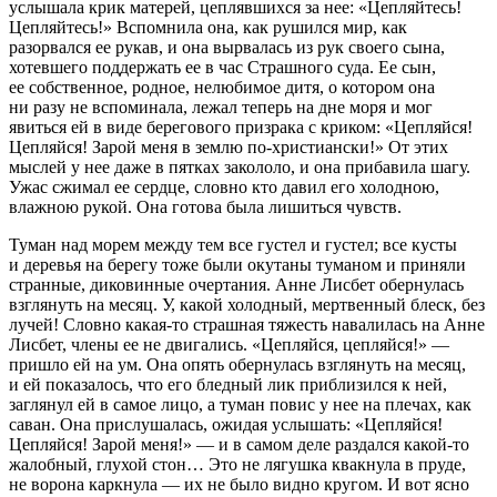
услышала крик матерей, цеплявшихся за нее: «Цепляйтесь!
Цепляйтесь!» Вспомнила она, как рушился мир, как
разорвался ее рукав, и она вырвалась из рук своего сына,
хотевшего поддержать ее в час Страшного суда. Ее сын,
ее собственное, родное, нелюбимое дитя, о котором она
ни разу не вспоминала, лежал теперь на дне моря и мог
явиться ей в виде берегового призрака с криком: «Цепляйся!
Цепляйся! Зарой меня в землю по-христиански!» От этих
мыслей у нее даже в пятках закололо, и она прибавила шагу.
Ужас сжимал ее сердце, словно кто давил его холодною,
влажною рукой. Она готова была лишиться чувств.
Туман над морем между тем все густел и густел; все кусты
и деревья на берегу тоже были окутаны туманом и приняли
странные, диковинные очертания. Анне Лисбет обернулась
взглянуть на месяц. У, какой холодный, мертвенный блеск, без
лучей! Словно какая-то страшная тяжесть навалилась на Анне
Лисбет, члены ее не двигались. «Цепляйся, цепляйся!» —
пришло ей на ум. Она опять обернулась взглянуть на месяц,
и ей показалось, что его бледный лик приблизился к ней,
заглянул ей в самое лицо, а туман повис у нее на плечах, как
саван. Она прислушалась, ожидая услышать: «Цепляйся!
Цепляйся! Зарой меня!» — и в самом деле раздался какой-то
жалобный, глухой стон… Это не лягушка квакнула в пруде,
не ворона каркнула — их не было видно кругом. И вот ясно