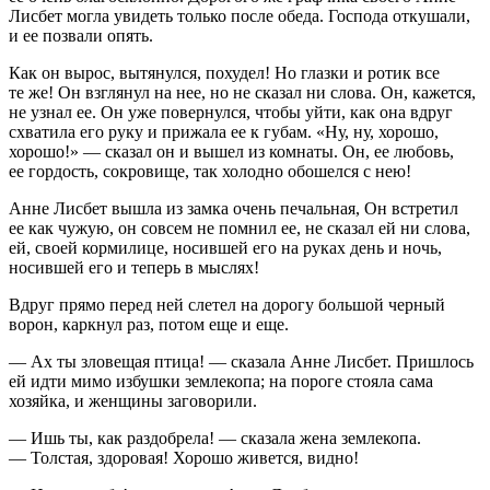
Лисбет могла увидеть только после обеда. Господа откушали,
и ее позвали опять.
Как он вырос, вытянулся, похудел! Но глазки и ротик все
те же! Он взглянул на нее, но не сказал ни слова. Он, кажется,
не узнал ее. Он уже повернулся, чтобы уйти, как она вдруг
схватила его руку и прижала ее к губам. «Ну, ну, хорошо,
хорошо!» — сказал он и вышел из комнаты. Он, ее любовь,
ее гордость, сокровище, так холодно обошелся с нею!
Анне Лисбет вышла из замка очень печальная, Он встретил
ее как чужую, он совсем не помнил ее, не сказал ей ни слова,
ей, своей кормилице, носившей его на руках день и ночь,
носившей его и теперь в мыслях!
Вдруг прямо перед ней слетел на дорогу большой черный
ворон, каркнул раз, потом еще и еще.
— Ах ты зловещая птица! — сказала Анне Лисбет. Пришлось
ей идти мимо избушки землекопа; на пороге стояла сама
хозяйка, и женщины заговорили.
— Ишь ты, как раздобрела! — сказала жена землекопа.
— Толстая, здоровая! Хорошо живется, видно!