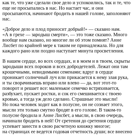
как те, что уже сделали свое дело и успокоились, так и те, что
еще не просыпались в нас. Но настает час, и они
просыпаются, начинают бродить в нашей голове, заполоняют
нас.
«Доброе дело и плод приносит добрый!» — сказано нам.
«А в грехе — зародыш смерти», — это тоже сказано. Много
вообще нам сказано, но многие ли об этом помнят? Анне
Лисбет по крайней мере к таким не принадлежала. Но для
каждого рано или поздно наступает минута просветления.
В нашем сердце, во всех сердцах, и в моем и в твоем, скрыты
зародыши всех пороков и всех добродетелей. Лежат они там
крошечными, невидимыми семенами; вдруг в сердце
проникает солнечный луч или прикасается к нему злая рука,
и ты сворачиваешь вправо или влево — да, вот этот-то
поворот и решает все: маленькое семечко встряхивается,
разбухает, пускает ростки, и сок его смешивается с твоею
кровью, а тогда уж дело сделано. Страшные это мысли!
Но пока человек ходит как в полусне, он не сознает этого,
мысли эти только смутно бродят в его голове. В таком-то
полусне бродила и Анне Лисбет, а мысли, в свою очередь,
начинали бродить в ней! От сретения до сретения сердце
успевает занести в свою расчетную книжку многое;
на страницах ее ведется годовая отчетность души; все внесено