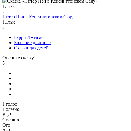
1.1тыс.
2
Питер Пэн в Кенсингтонском Саду
1.1тыс.
2
Барри Джеймс
Большие длинные
Сказки для детей
Оцените сказку!
5
1
голос
Полезно
Вау!
Смешно
Ого!
Хм!