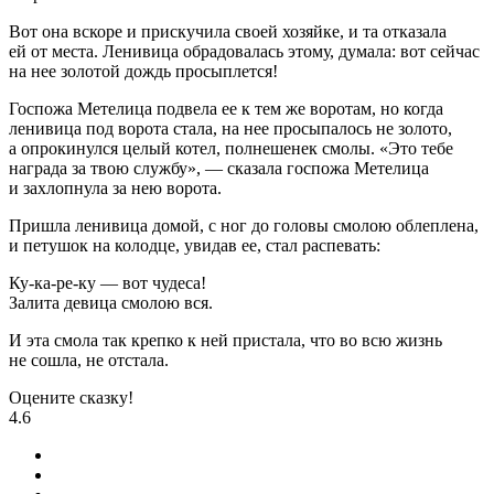
Вот она вскоре и прискучила своей хозяйке, и та отказала
ей от места. Ленивица обрадовалась этому, думала: вот сейчас
на нее золотой дождь просыплется!
Госпожа Метелица подвела ее к тем же воротам, но когда
ленивица под ворота стала, на нее просыпалось не золото,
а опрокинулся целый котел, полнешенек смолы. «Это тебе
награда за твою службу», — сказала госпожа Метелица
и захлопнула за нею ворота.
Пришла ленивица домой, с ног до головы смолою облеплена,
и петушок на колодце, увидав ее, стал распевать:
Ку-ка-ре-ку — вот чудеса!
Залита девица смолою вся.
И эта смола так крепко к ней пристала, что во всю жизнь
не сошла, не отстала.
Оцените сказку!
4.6