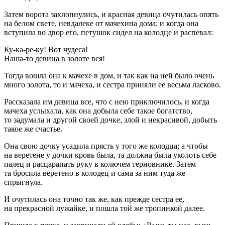
Затем ворота захлопнулись, и красная девица очутилась опять
на белом свете, невдалеке от мачехина дома; и когда она
вступила во двор его, петушок сидел на колодце и распевал:
Ку-ка-ре-ку! Вот чудеса!
Наша-то девица в золоте вся!
Тогда вошла она к мачехе в дом, и так как на ней было очень
много золота, то и мачеха, и сестра приняли ее весьма ласково.
Рассказала им девица все, что с нею приключилось, и когда
мачеха услыхала, как она добыла себе такое богатство,
то задумала и другой своей дочке, злой и некрасивой, добыть
такое же счастье.
Она свою дочку усадила прясть у того же колодца; а чтобы
на веретене у дочки кровь была, та должна была уколоть себе
палец и расцарапать руку в колючем терновнике. Затем
та бросила веретено в колодец и сама за ним туда же
спрыгнула.
И очутилась она точно так же, как прежде сестра ее,
на прекрасной лужайке, и пошла той же тропинкой далее.