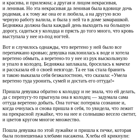
и красива, и прилежна; а другая и лицом некрасивая,
и ленивая. Но эта некрасивая да ленивая была вдовице дочь
родимая, а к тому же она ее и любила, а на другую всю
черную работу валила, и была у ней та в доме замарашкой.
Бедняжка должна была каждый день выходить на большую
дорогу, садиться у колодца и прясть до того много, что кровь
выступала у нее из-под ногтей.
Вот и случилось однажды, что веретено у ней было все
перепачкано кровью; девушка наклонилась к воде и хотела
веретено обмыть, а веретено-то у нее из рук выскользнуло
и упало в колодец. Бедняжка заплакала, бросилась к мачехе
и рассказала ей о своей невзгоде. Та ее так стала бранить
и такою выказала себя безжалостною, что сказала: «Умела
веретено туда уронить, сумей и достать его оттуда!»
Пришла девушка обратно к колодцу и не знала, что ей делать,
да с перепугу-то прыгнула она в колодец — задумала сама
оттуда веретено добыть. Она тотчас потеряла сознание и,
когда очнулась и снова пришла в себя, то увидела, что лежит
на прекрасной лужайке, что на нее и солнышко весело светит,
и цветов кругом многое множество.
Пошла девушка по этой лужайке и пришла к печке, которая
была полнешенька хлебами насажена. Хлебы ей крикнули: