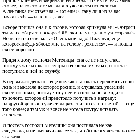
Пришла к печке, и закричали ей хлебы: «Вынь ты нас, вынь
скорее, не то сгорим: мы давно уж совсем испеклись».
А лентяйка им отвечала: «Вот еще! Стану ли я из-за вас
пачкаться!» — и пошла далее.
Вскоре пришла она и к яблоне, которая крикнула ей: «Обтряси
ты меня, обтряси поскорее! Яблоки на мне давно уж созрели!»
Но лентяйка отвечала: «Очень мне надо! Пожалуй, еще
которое-нибудь яблоко мне на голову грохнется», — и пошла
своей дорогою.
Придя к дому госпожи Метелицы, она ее не испугалась,
потому уж слыхала от сестры о ее больших зубах, и тотчас
поступила к ней на службу.
В первый-то день она еще кое-как старалась переломить свою
лень и выказала некоторое рвение, и слушалась указаний
своей госпожи, потому что у ней из головы не выходило
то золото, которое ей предстояло получить в награду;
на другой день она уже стала разлениваться, на третий — еще
того более; а там уж и вовсе не хотела поутру вставать
с постели.
И постель госпожи Метелицы она постилала не как
следовало, и не вытряхивала ее так, чтобы перья летели во все
стороны.