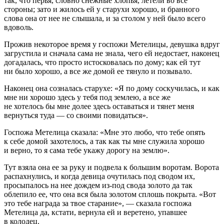
так, что перья, словно снежные хлопья, летели во все
стороны; зато и жилось ей у старухи хорошо, и бранного
слова она от нее не слышала, и за столом у ней было всего
вдоволь.
Прожив некоторое время у госпожи Метелицы, девушка вдруг
загрустила и сначала сама не знала, чего ей недостает, наконец
догадалась, что просто истосковалась по дому; как ей тут
ни было хорошо, а все же домой ее тянуло и позывало.
Наконец она созналась старухе: «Я по дому соскучилась, и как
мне ни хорошо здесь у тебя под землею, а все же
не хотелось бы мне долее здесь оставаться и тянет меня
вернуться туда — со своими повидаться».
Госпожа Метелица сказала: «Мне это любо, что тебе опять
к себе домой захотелось, а так как ты мне служила хорошо
и верно, то я сама тебе укажу дорогу на землю».
Тут взяла она ее за руку и подвела к большим воротам. Ворота
распахнулись, и когда девица очутилась под сводом их,
просыпалось на нее дождем из-под свода золото да так
облепило ее, что она вся была золотом сплошь покрыта. «Вот
это тебе награда за твое старание», — сказала госпожа
Метелица да, кстати, вернула ей и веретено, упавшее
в колодец.