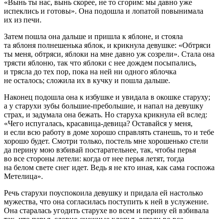
«Вынь ты нас, вынь скорее, не то сгорим: мы давно уже
испеклись и готовы». Она подошла и лопатой повынимала
их из печи.
Затем пошла она дальше и пришла к яблоне, и стояла
та яблоня полнешенька яблок, и крикнула девушке: «Обтряси
ты меня, обтряси, яблоки на мне давно уж созрели». Стала она
трясти яблоню, так что яблоки с нее дождем посыпались,
и трясла до тех пор, пока на ней ни одного яблочка
не осталось; сложила их в кучку и пошла дальше.
Наконец подошла она к избушке и увидала в окошке старуху;
а у старухи зубы большие-пребольшие, и напал на девушку
страх, и задумала она бежать. Но старуха крикнула ей вслед:
«Чего испугалась, красавица-девица? Оставайся у меня,
и если всю работу в доме хорошо справлять станешь, то и тебе
хорошо будет. Смотри только, постель мне хорошенько стели
да перину мою взбивай постарательнее, так, чтобы перья
во все стороны летели: когда от нее перья летят, тогда
на белом свете снег идет. Ведь я не кто иная, как сама госпожа
Метелица».
Речь старухи поуспокоила девушку и придала ей настолько
мужества, что она согласилась поступить к ней в услужение.
Она старалась угодить старухе во всем и перину ей взбивала