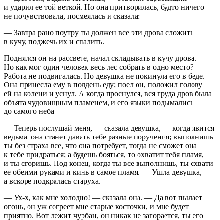
и ударил ее той веткой. Но она притворилась, будто ничего
не почувствовала, посмеялась и сказала:
— Завтра рано поутру ты должен все эти дрова сложить
в кучу, поджечь их и спалить.
Поднялся он на рассвете, начал складывать в кучу дрова.
Но как мог один человек весь лес собрать в одно место?
Работа не подвигалась. Но девушка не покинула его в беде.
Она принесла ему в полдень еду; поел он, положил голову
ей на колени и уснул. А когда проснулся, вся груда дров была
объята чудовищным пламенем, и его языки подымались
до самого неба.
— Теперь послушай меня, — сказала девушка, — когда явится
ведьма, она станет давать тебе разные поручения; выполнишь
ты без страха все, что она потребует, тогда не сможет она
к тебе придраться; а будешь бояться, то охватит тебя пламя,
и ты сгоришь. Под конец, когда ты все выполнишь, ты схвати
ее обеими руками и кинь в самое пламя. — Ушла девушка,
а вскоре подкралась старуха.
— Ух-х, как мне холодно! — сказала она. — Да вот пылает
огонь, он уж согреет мне старые косточки, и мне будет
приятно. Вот лежит чурбан, он никак не загорается, ты его