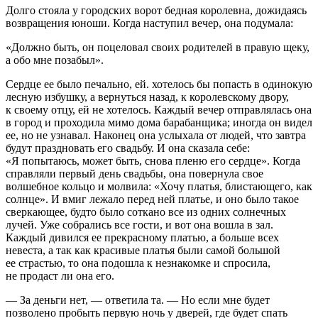
Долго стояла у городских ворот бедная королевна, дожидаясь
возвращения юноши. Когда наступил вечер, она подумала:
«Должно быть, он поцеловал своих родителей в правую щеку,
а обо мне позабыл».
Сердце ее было печально, ей. хотелось бы попасть в одинокую
лесную избушку, а вернуться назад, к королевскому двору,
к своему отцу, ей не хотелось. Каждый вечер отправлялась она
в город и проходила мимо дома барабанщика; иногда он видел
ее, но не узнавал. Наконец она услыхала от людей, что завтра
будут праздновать его свадьбу. И она сказала себе:
«Я попытаюсь, может быть, снова пленю его сердце». Когда
справляли первый день свадьбы, она повернула свое
волшебное кольцо и молвила: «Хочу платья, блистающего, как
солнце». И вмиг лежало перед ней платье, и оно было такое
сверкающее, будто было соткано все из одних солнечных
лучей. Уже собрались все гости, и вот она вошла в зал.
Каждый дивился ее прекрасному платью, а больше всех
невеста, а так как красивые платья были самой большой
ее страстью, то она подошла к незнакомке и спросила,
не продаст ли она его.
— За деньги нет, — ответила та. — Но если мне будет
позволено пробыть первую ночь у дверей, где будет спать