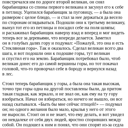
повстречался им по дороге второй великан, он снял
барабанщика со спины первого великана и засунул его к себе
в петлицу. Уцепился барабанщик за пуговицу, — а была она
размером с целое блюдо, — и стал за нее держаться да весело
по сторонам оглядываться. Подошли они к третьему великану,
вынул тот его из петлицы и посадил себе на поля шляпы;
и расхаживал барабанщик наверху взад и вперед и мог видеть
теперь все за деревьями, что впереди делается. Заметил
он в голубых далях гору и подумал: «Пожалуй, это она и есть
Стеклянная гора». Так и оказалось. Сделал великан всего два
шага, и вот подошли они к подошве горы, тут великан
и спустил его на землю. Барабанщик потребовал было, чтоб
великан донес его до самой вершины горы, но тот покачал
головой, что-то проворчал себе в бороду и вернулся назад
в лес.
Стоял теперь барабанщик у горы, а была она такая высокая,
точно три горы одна на другой поставлены были, да притом
такая гладкая, как зеркало, и не знал он, как ему на ту гору
взобраться. Начал он взбираться, но ничего не вышло, он все
назад скатывался. «Быть бы мне сейчас птицей!» — подумал
он; но одного желания было мало, крылья у него от этого
не выросли. Стоит он и не знает, что ему делать, и вот увидел
он невдалеке от себя двух людей, яростно споривших между
собой. Он подошел к ним и понял, что они спорят из-за седла