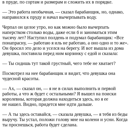
в пруде, по сортам и размерам и сложить их в порядке.
— Это работа необычная, — сказал барабанщик, но, однако,
направился к пруду и начал вычерпывать воду.
Черпал он целое утро, но как можно было вычерпать
наперстком столько воды, даже если б и заниматься этим
тысячу лет? Наступил полдень и подумал барабанщик: «Все
понапрасну, — работаю я иль не работаю, а оно одно и то же».
Он бросил это дело и уселся на берегу. И вот вышла из дома
девушка, поставила перед ним корзинку с едой и сказала:
— Ты сидишь тут такой грустный, чего тебе не хватает?
Посмотрел на нее барабанщик и видит, что девушка она
чудесной красоты.
— Ах, — сказал он, — я не в силах выполнить и первой
работы, а что ж будет с остальными? Я вышел на поиски
королевны, которая должна находиться здесь, но я ее
не нашел. Видно, придется мне идти дальше.
— А ты здесь оставайся, — сказала девушка, — я тебя из беды
выручу. Ты устал, положи голову мне на колени и усни. Когда
ты проснешься, работа будет сделана.