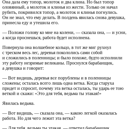
Она дала ему топор, молоток и два клина. Но был топор
оловянный, а молоток и клинья из жести. Только он начал
рубить, покривился топор, а молоток и клинья погнулись.
Он не знал, что ему делать. В полдень явилась снова девушка,
принесла еду и утешила его.
— Положи голову ко мне на колени, — сказала она, — и усни,
а когда проснешься, работа будет исполнена.
Повернула она волшебное кольцо, в тот же миг рухнул
с треском весь лес, деревья покололись сами собой
и сложились в поленницы; и было похоже, будто исполнили
эту работу незримые великаны. Проснулся барабанщик,
а девушка и говорит:
— Вот видишь, деревья все порублены и в поленницы
сложены; осталась всего лишь одна ветка. Когда старуха
придет и спросит, почему эта ветка осталась, ты ударь ее тою
веткой и скажи: «Это для тебя, ведьма ты этакая!»
Явилась ведьма.
— Вот видишь, — сказала она, — какою легкой оказалась
работа. Но для чего лежит эта ветка?
— Для тебя, ведьма ты этакая, — ответил барабанщик