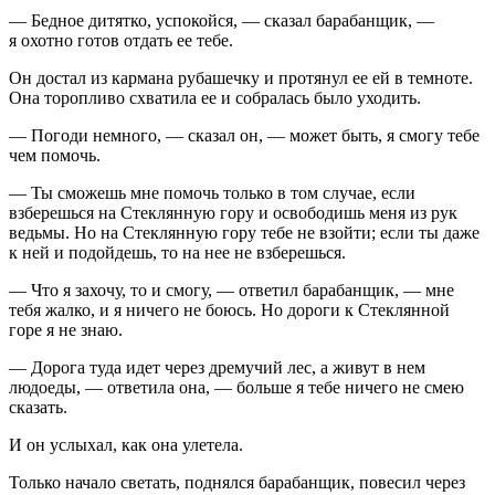
— Бедное дитятко, успокойся, — сказал барабанщик, —
я охотно готов отдать ее тебе.
Он достал из кармана рубашечку и протянул ее ей в темноте.
Она торопливо схватила ее и собралась было уходить.
— Погоди немного, — сказал он, — может быть, я смогу тебе
чем помочь.
— Ты сможешь мне помочь только в том случае, если
взберешься на Стеклянную гору и освободишь меня из рук
ведьмы. Но на Стеклянную гору тебе не взойти; если ты даже
к ней и подойдешь, то на нее не взберешься.
— Что я захочу, то и смогу, — ответил барабанщик, — мне
тебя жалко, и я ничего не боюсь. Но дороги к Стеклянной
горе я не знаю.
— Дорога туда идет через дремучий лес, а живут в нем
людоеды, — ответила она, — больше я тебе ничего не смею
сказать.
И он услыхал, как она улетела.
Только начало светать, поднялся барабанщик, повесил через