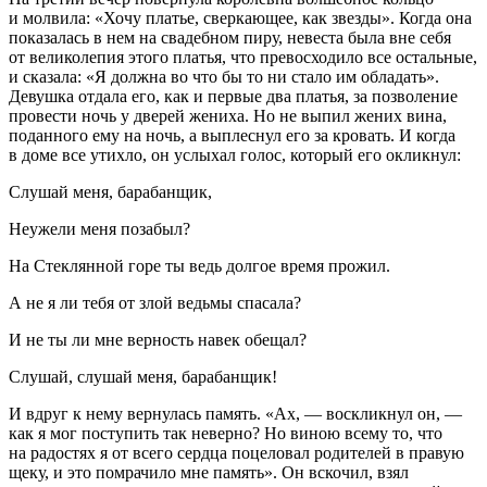
и молвила: «Хочу платье, сверкающее, как звезды». Когда она
показалась в нем на свадебном пиру, невеста была вне себя
от великолепия этого платья, что превосходило все остальные,
и сказала: «Я должна во что бы то ни стало им обладать».
Девушка отдала его, как и первые два платья, за позволение
провести ночь у дверей жениха. Но не выпил жених вина,
поданного ему на ночь, а выплеснул его за кровать. И когда
в доме все утихло, он услыхал голос, который его окликнул:
Слушай меня, барабанщик,
Неужели меня позабыл?
На Стеклянной горе ты ведь долгое время прожил.
А не я ли тебя от злой ведьмы спасала?
И не ты ли мне верность навек обещал?
Слушай, слушай меня, барабанщик!
И вдруг к нему вернулась память. «Ах, — воскликнул он, —
как я мог поступить так неверно? Но виною всему то, что
на радостях я от всего сердца поцеловал родителей в правую
щеку, и это помрачило мне память». Он вскочил, взял