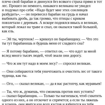
плечо свой барабан и двинулся без всякого страха прямо в тот
лес. Прошел он немного, никакого великана не увидел
и подумал про себя: «Надо будет мне этих сонливцев
разбудить», — он перевесил барабан на грудь и начал
выбивать дробь, да так громко, что птицы с криком
повзлетали с деревьев. А вскоре поднялся ввысь и великан,
который лежал на траве и спал, он оказался такой большой,
как ель.
— Эй ты, чертенок! — крикнул он барабанщику. — Что это
ты тут барабанишь и будишь меня от сладкого сна?
— Я потому барабаню, — ответил он, — что идут за мной
вслед много тысяч людей, чтоб знали они дорогу.
— Что ж им тут надо в моем лесу? — спросил великан.
— Они собираются тебя уничтожить и очистить лес от такого
чудища, как ты.
— Ого, — сказал великан, — да я вас растопчу, как муравьев!
— Ты, что ж, думаешь, что сможешь против них устоять?
— сказал барабанщик. — Только ты нагнешься, чтоб схватить
одного из них, а он отскочит и спрячется; а если ты ляжешь
и уснешь, они явятся изо всех кустов и взберутся на тебя.