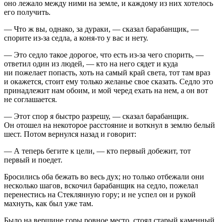
оно лежало между ними на земле, и каждому из них хотелось
его получить.
— Что ж вы, однако, за дураки, — сказал барабанщик, —
спорите из-за седла, а коня-то у вас и нету.
— Это седло такое дорогое, что есть из-за чего спорить, —
ответил один из людей, — кто на него сядет и куда
ни пожелает попасть, хоть на самый край света, тот там враз
и окажется, стоит ему только желанье свое сказать. Седло это
принадлежит нам обоим, и мой черед ехать на нем, а он вот
не соглашается.
— Этот спор я быстро разрешу, — сказал барабанщик.
Он отошел на некоторое расстояние и воткнул в землю белый
шест. Потом вернулся назад и говорит:
— А теперь бегите к цели, — кто первый добежит, тот
первый и поедет.
Бросились оба бежать во весь дух; но только отбежали они
несколько шагов, вскочил барабанщик на седло, пожелал
перенестись на Стеклянную гору; и не успел он и рукой
махнуть, как был уже там.
Было на вершине горы ровное место, стоял старый каменный