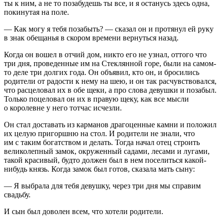
ты к ним, а не то позабудешь ты все, и я останусь здесь одна,
покинутая на поле.
— Как могу я тебя позабыть? — сказал он и протянул ей руку
в знак обещанья в скором времени вернуться назад.
Когда он вошел в отчий дом, никто его не узнал, оттого что
три дня, проведенные им на Стеклянной горе, были на самом-
то деле три долгих года. Он объявил, кто он, и бросились
родители от радости к нему на шею, и он так расчувствовался,
что расцеловал их в обе щеки, а про слова девушки и позабыл.
Только поцеловал он их в правую щеку, как все мысли
о королевне у него тотчас исчезли.
Он стал доставать из карманов драгоценные камни и положил
их целую пригоршню на стол. И родители не знали, что
им с таким богатством и делать. Тогда начал отец строить
великолепный замок, окруженный садами, лесами и лугами,
такой красивый, будто должен был в нем поселиться какой-
нибудь князь. Когда замок был готов, сказала мать сыну:
— Я выбрала для тебя девушку, через три дня мы справим
свадьбу.
И сын был доволен всем, что хотели родители.