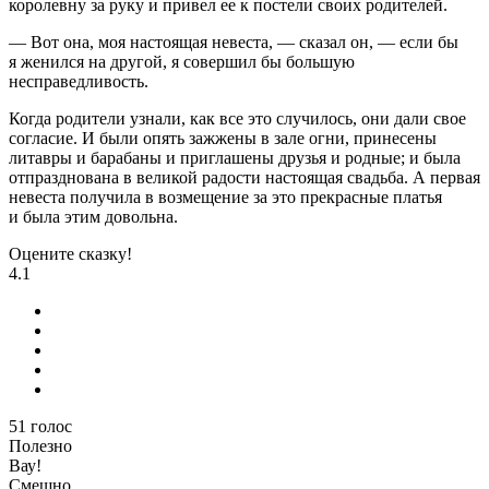
королевну за руку и привел ее к постели своих родителей.
— Вот она, моя настоящая невеста, — сказал он, — если бы
я женился на другой, я совершил бы большую
несправедливость.
Когда родители узнали, как все это случилось, они дали свое
согласие. И были опять зажжены в зале огни, принесены
литавры и барабаны и приглашены друзья и родные; и была
отпразднована в великой радости настоящая свадьба. А первая
невеста получила в возмещение за это прекрасные платья
и была этим довольна.
Оцените сказку!
4.1
51
голос
Полезно
Вау!
Смешно