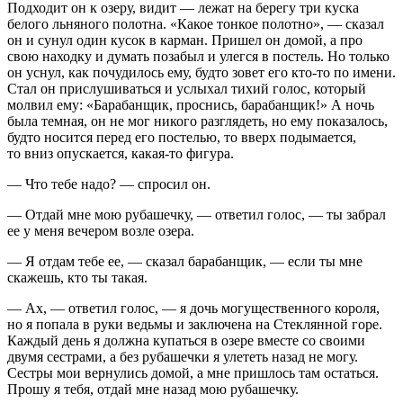
Подходит он к озеру, видит — лежат на берегу три куска
белого льняного полотна. «Какое тонкое полотно», — сказал
он и сунул один кусок в карман. Пришел он домой, а про
свою находку и думать позабыл и улегся в постель. Но только
он уснул, как почудилось ему, будто зовет его кто-то по имени.
Стал он прислушиваться и услыхал тихий голос, который
молвил ему: «Барабанщик, проснись, барабанщик!» А ночь
была темная, он не мог никого разглядеть, но ему показалось,
будто носится перед его постелью, то вверх подымается,
то вниз опускается, какая-то фигура.
— Что тебе надо? — спросил он.
— Отдай мне мою рубашечку, — ответил голос, — ты забрал
ее у меня вечером возле озера.
— Я отдам тебе ее, — сказал барабанщик, — если ты мне
скажешь, кто ты такая.
— Ах, — ответил голос, — я дочь могущественного короля,
но я попала в руки ведьмы и заключена на Стеклянной горе.
Каждый день я должна купаться в озере вместе со своими
двумя сестрами, а без рубашечки я улететь назад не могу.
Сестры мои вернулись домой, а мне пришлось там остаться.
Прошу я тебя, отдай мне назад мою рубашечку.