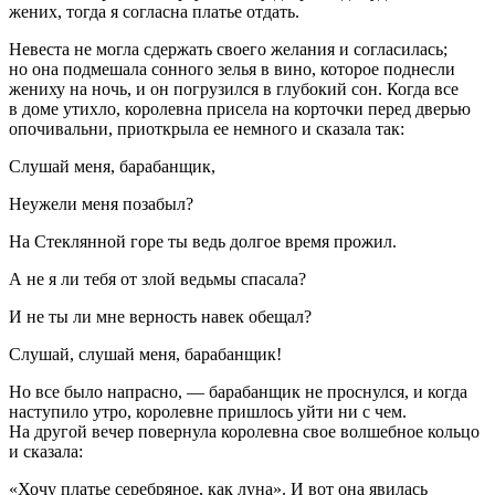
жених, тогда я согласна платье отдать.
Невеста не могла сдержать своего желания и согласилась;
но она подмешала сонного зелья в вино, которое поднесли
жениху на ночь, и он погрузился в глубокий сон. Когда все
в доме утихло, королевна присела на корточки перед дверью
опочивальни, приоткрыла ее немного и сказала так:
Слушай меня, барабанщик,
Неужели меня позабыл?
На Стеклянной горе ты ведь долгое время прожил.
А не я ли тебя от злой ведьмы спасала?
И не ты ли мне верность навек обещал?
Слушай, слушай меня, барабанщик!
Но все было напрасно, — барабанщик не проснулся, и когда
наступило утро, королевне пришлось уйти ни с чем.
На другой вечер повернула королевна свое волшебное кольцо
и сказала:
«Хочу платье серебряное, как луна». И вот она явилась