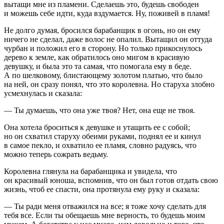
вытащи мне из пламени. Сделаешь это, будешь свободен
и можешь себе идти, куда вздумается. Ну, поживей в пламя!
Не долго думая, бросился барабанщик в огонь, но он ему
ничего не сделал, даже волос не опалил. Вытащил он оттуда
чурбан и положил его в сторону. Но только прикоснулось
дерево к земле, как обратилось оно мигом в красивую
девушку, и была это та самая, что помогала ему в беде.
А по шелковому, блистающему золотом платью, что было
на ней, он сразу понял, что это королевна. Но старуха злобно
усмехнулась и сказала:
— Ты думаешь, что она уже твоя? Нет, она еще не твоя.
Она хотела броситься к девушке и утащить ее с собой;
но он схватил старуху обеими руками, поднял ее и кинул
в самое пекло, и охватило ее пламя, словно радуясь, что
можно теперь сожрать ведьму.
Королевна глянула на барабанщика и увидела, что
он красивый юноша, вспомнив, что он был готов отдать свою
жизнь, чтоб ее спасти, она протянула ему руку и сказала:
— Ты ради меня отважился на все; я тоже хочу сделать для
тебя все. Если ты обещаешь мне верность, то будешь моим