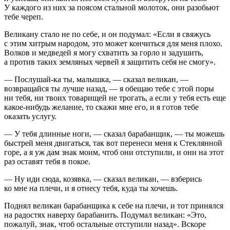
У каждого из них за поясом стальной молоток, они разобьют
тебе череп.
Великану стало не по себе, и он подумал: «Если я свяжусь
с этим хитрым народом, это может кончиться для меня плохо.
Волков и медведей я могу схватить за горло и задушить,
а против таких земляных червей я защитить себя не смогу».
— Послушай-ка ты, малышка, — сказал великан, —
возвращайся ты лучше назад, — я обещаю тебе с этой поры
ни тебя, ни твоих товарищей не трогать, а если у тебя есть еще
какое-нибудь желание, то скажи мне его, и я готов тебе
оказать услугу.
— У тебя длинные ноги, — сказал барабанщик, — ты можешь
быстрей меня двигаться, так вот перенеси меня к Стеклянной
горе, а я уж дам знак моим, чтоб они отступили, и они на этот
раз оставят тебя в покое.
— Ну иди сюда, козявка, — сказал великан, — взберись
ко мне на плечи, и я отнесу тебя, куда ты хочешь.
Поднял великан барабанщика к себе на плечи, и тот принялся
на радостях наверху барабанить. Подумал великан: «Это,
пожалуй, знак, чтоб остальные отступили назад». Вскоре