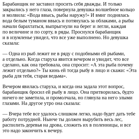
Барабанщик не заставил просить себя дважды. И только
закрылись у него глаза, повернула девушка волшебное кольцо
и молвила: «Вода ввысь, рыбы наружу!» И вмиг поднялась
вода белым туманом ввысь и потянулась за облаками, а рыбы
начали барахтаться, выпрыгнули на берег и легли, каждая
по величине и по сорту, в ряды. Проснулся барабанщик
и в изумленье увидел, что все уже выполнено. Но девушка
сказала:
— Одна из рыб лежит не в ряду с подобными ей рыбами,
а отдельно. Когда старуха явится вечером и увидит, что все
сделано, как она требовала, она спросит: «А эта рыба почему
лежит отдельно?» Ты кинь ей тогда рыбу в лицо и скажи: «Эта
рыба для тебя, старая ведьма».
Вечером явилась старуха, и когда она задала этот вопрос,
барабанщик бросил ей рыбу в лицо. Она притворилась, будто
ничего не заметила, и промолчала, но глянула на него злыми
глазами. На другое утро она сказала:
— Вчера тебе все удалось слишком легко, надо будет дать тебе
работу потрудней. Нынче ты должен вырубить весь лес,
распилить деревья на дрова, сложить их в поленницы, и все
это надо закончить к вечеру.