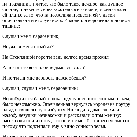
на праздник в платье, что было такое нежное, как лунное
сияние, и невесте снова захотелось его иметь, и она отдала
ей платье за то, что та позволила провести ей у двери
опочивальни и вторую ночь. И молвила королевна в ночной
тишине:
Слушай меня, барабанщик,
Неужели меня позабыл?
На Стеклянной горе ты ведь долгое время прожил.
А не я ли тебя от злой ведьмы спасала?
И не ты ли мне верность навек обещал?
Слушай, слушай меня, барабанщик!
Но добудиться барабанщика, одурманенного сонным зельем,
было невозможно. Опечаленная вернулась королевна поутру
назад в свою лесную избушку. Но люди в доме слыхали
жалобу девушки-незнакомки и рассказали о том жениху;
рассказали они и о том, что он и не мог бы ничего услышать,
потому что подсыпали ему в вино сонного зелья.
На третий вечер повернула королевна волшебное кольцо