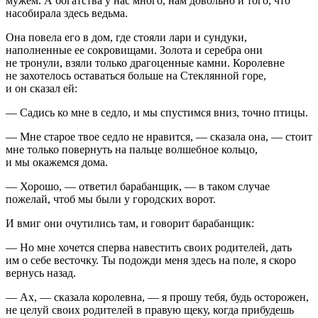
мужем. А богатства у нас много, нам довольно и того, что
насобирала здесь ведьма.
Она повела его в дом, где стояли лари и сундуки,
наполненные ее сокровищами. Золота и серебра они
не тронули, взяли только драгоценные камни. Королевне
не захотелось оставаться больше на Стеклянной горе,
и он сказал ей:
— Садись ко мне в седло, и мы спустимся вниз, точно птицы.
— Мне старое твое седло не нравится, — сказала она, — стоит
мне только повернуть на пальце волшебное кольцо,
и мы окажемся дома.
— Хорошо, — ответил барабанщик, — в таком случае
пожелай, чтоб мы были у городских ворот.
И вмиг они очутились там, и говорит барабанщик:
— Но мне хочется сперва навестить своих родителей, дать
им о себе весточку. Ты подожди меня здесь на поле, я скоро
вернусь назад.
— Ах, — сказала королевна, — я прошу тебя, будь осторожен,
не целуй своих родителей в правую щеку, когда прибудешь