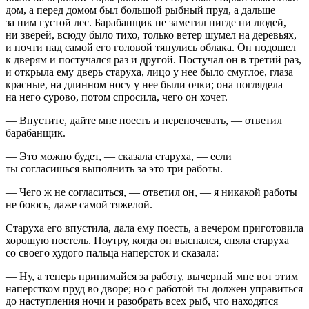
дом, а перед домом был большой рыбный пруд, а дальше
за ним густой лес. Барабанщик не заметил нигде ни людей,
ни зверей, всюду было тихо, только ветер шумел на деревьях,
и почти над самой его головой тянулись облака. Он подошел
к дверям и постучался раз и другой. Постучал он в третий раз,
и открыла ему дверь старуха, лицо у нее было смуглое, глаза
красные, на длинном носу у нее были очки; она поглядела
на него сурово, потом спросила, чего он хочет.
— Впустите, дайте мне поесть и переночевать, — ответил
барабанщик.
— Это можно будет, — сказала старуха, — если
ты согласишься выполнить за это три работы.
— Чего ж не согласиться, — ответил он, — я никакой работы
не боюсь, даже самой тяжелой.
Старуха его впустила, дала ему поесть, а вечером приготовила
хорошую постель. Поутру, когда он выспался, сняла старуха
со своего худого пальца наперсток и сказала:
— Ну, а теперь принимайся за работу, вычерпай мне вот этим
наперстком пруд во дворе; но с работой ты должен управиться
до наступления ночи и разобрать всех рыб, что находятся