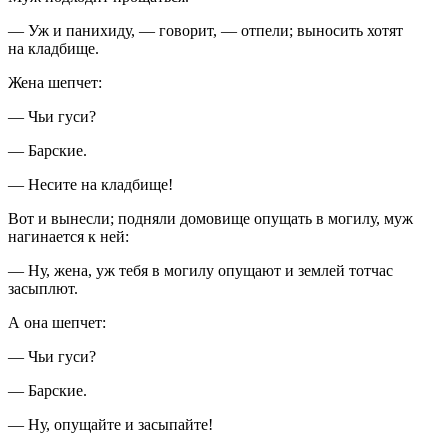
— Уж и панихиду, — говорит, — отпели; выносить хотят
на кладбище.
Жена шепчет:
— Чьи гуси?
— Барские.
— Несите на кладбище!
Вот и вынесли; подняли домовище опущать в могилу, муж
нагинается к ней:
— Ну, жена, уж тебя в могилу опущают и землей тотчас
засыплют.
А она шепчет:
— Чьи гуси?
— Барские.
— Ну, опущайте и засыпайте!