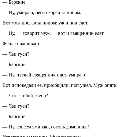
— Барские.
— Ну, умираю, беги скорей за попом.
Вот муж послал за попом; уж и поп едет.
— Ну, — говорит муж, — вот и священник едет.
Жена спрашивает:
— Чьи гуси?
— Барские.
— Ну, пускай священник идет, умираю!
Вот исповедали ее, приобщили, поп ушел. Муж опять:
— Что с тобой, жена?
— Чьи гуси?
— Барские.
— Ну, совсем умираю, готовь домовище!