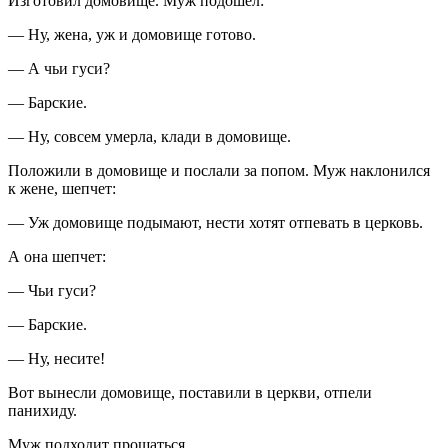
Изготовил домовище. Муж подошел:
— Ну, жена, уж и домовище готово.
— А чьи гуси?
— Барские.
— Ну, совсем умерла, клади в домовище.
Положили в домовище и послали за попом. Муж наклонился
к жене, шепчет:
— Уж домовище подымают, нести хотят отпевать в церковь.
А она шепчет:
— Чьи гуси?
— Барские.
— Ну, несите!
Вот вынесли домовище, поставили в церкви, отпели
панихиду.
Муж подходит прощаться.