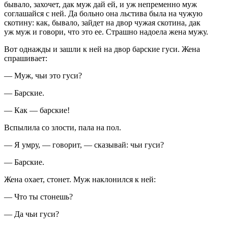
бывало, захочет, дак муж дай ей, и уж непременно муж
соглашайся с ней. Да больно она льстива была на чужую
скотину: как, бывало, зайдет на двор чужая скотина, дак
уж муж и говори, что это ее. Страшно надоела жена мужу.
Вот однажды и зашли к ней на двор барские гуси. Жена
спрашивает:
— Муж, чьи это гуси?
— Барские.
— Как — барские!
Вспылила со злости, пала на пол.
— Я умру, — говорит, — сказывай: чьи гуси?
— Барские.
Жена охает, стонет. Муж наклонился к ней:
— Что ты стонешь?
— Да чьи гуси?