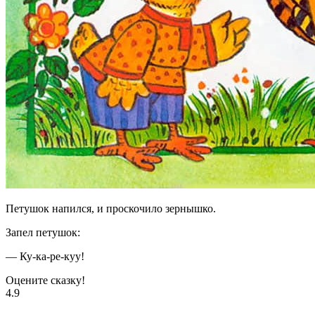
Петушок напился, и проскочило зернышко.
Запел петушок:
— Ку-ка-ре-куу!
Оцените сказку!
4.9