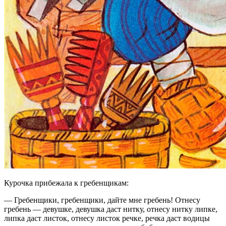
Курочка прибежала к гребенщикам:
— Гребенщики, гребенщики, дайте мне гребень! Отнесу
гребень — девушке, девушка даст нитку, отнесу нитку липке,
липка даст листок, отнесу листок речке, речка даст водицы