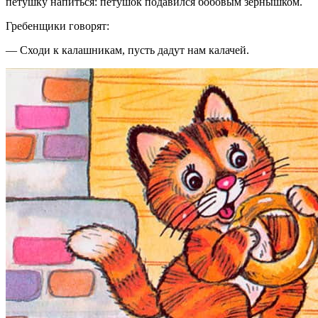
петушку напиться: петушок подавился бобовым зернышком.
Гребенщики говорят:
— Сходи к калашникам, пусть дадут нам калачей.