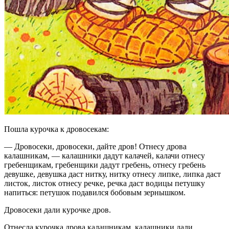
Пошла курочка к дровосекам:
— Дровосеки, дровосеки, дайте дров! Отнесу дрова
калашникам, — калашники дадут калачей, калачи отнесу
гребенщикам, гребенщики дадут гребень, отнесу гребень
девушке, девушка даст нитку, нитку отнесу липке, липка даст
листок, листок отнесу речке, речка даст водицы петушку
напиться: петушок подавился бобовым зернышком.
Дровосеки дали курочке дров.
Отнесла курочка дрова калашникам, калашники дали