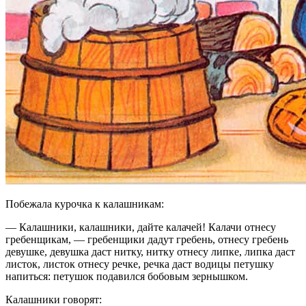
Побежала курочка к калашникам:
— Калашники, калашники, дайте калачей! Калачи отнесу
гребенщикам, — гребенщики дадут гребень, отнесу гребень
девушке, девушка даст нитку, нитку отнесу липке, липка даст
листок, листок отнесу речке, речка даст водицы петушку
напиться: петушок подавился бобовым зернышком.
Калашники говорят: