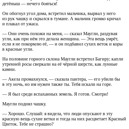
детёныш — нечего бояться!
Он обогнул угол дома, встретил мальчика, вырвал у него
из рук чашку и скрылся в тумане. А мальчик громко кричал
и плакал от ужаса.
— Они очень похожи на меня, — сказал Маугли, раздувая
угли, как при нём это делала женщина. — Эта вещь умрёт,
если я не покормлю её, — и он подбавил сухих веток и коры
в красные угли.
На половине горного склона Маугли встретил Багиру; капли
утренней росы сверкали на её чёрной шерсти, как лунные
камни.
— Акела промахнулся, — сказала пантера, — его убили бы
в эту ночь, но им нужен также ты. Тебя искали на горе.
— Я был среди вспаханных земель. Я готов. Смотри!
Маугли поднял чашку.
— Хорошо. Слушай: я видела, что люди опускают в эту
красную вещь сухие ветки и тогда на них расцветает Красный
Цветок. Тебе не страшно?