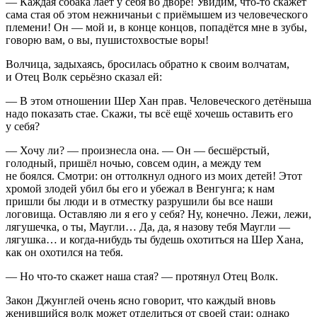
— Каждая собака лает у себя во дворе! Увидим, что-то скажет
сама стая об этом нежничаньи с приёмышем из человеческого
племени! Он — мой и, в конце концов, попадётся мне в зубы,
говорю вам, о вы, пушистохвостые воры!
Волчица, задыхаясь, бросилась обратно к своим волчатам,
и Отец Волк серьёзно сказал ей:
— В этом отношении Шер Хан прав. Человеческого детёныша
надо показать стае. Скажи, ты всё ещё хочешь оставить его
у себя?
— Хочу ли? — произнесла она. — Он — бесшёрстый,
голодный, пришёл ночью, совсем один, а между тем
не боялся. Смотри: он оттолкнул одного из моих детей! Этот
хромой злодей убил бы его и убежал в Венгунга; к нам
пришли бы люди и в отместку разрушили бы все наши
логовища. Оставляю ли я его у себя? Ну, конечно. Лежи, лежи,
лягушечка, о ты, Маугли… Да, да, я назову тебя Маугли —
лягушка… и когда-нибудь ты будешь охотиться на Шер Хана,
как он охотился на тебя.
— Но что-то скажет наша стая? — протянул Отец Волк.
Закон Джунглей очень ясно говорит, что каждый вновь
женившийся волк может отделиться от своей стаи; однако