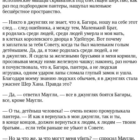
исполинские мышцы скрывались под блестящей шерстью, как
раз под подбородком пантеры, нащупал маленькое
бесшёрстное пространство.
— Никто в джунглях не знает, что я, Багира, ношу на себе этот
след… след ошейника, а между тем, Маленький Брат,
я родилась среди людей, среди людей умерла и моя мать,
в клетках королевского дворца в Удейпуре. Вот почему
я заплатила за тебя Совету, когда ты был маленьким голым
детёнышем. Да, да, я тоже родилась среди людей, а не
в джунглях. Я сидела за железными брусьями и меня кормили,
просовывая между ними железную чашку; наконец, раз ночью
я почувствовала, что я, Багира, пантера, а не людская
игрушка, одним ударом лапы сломала глупый замок и ушла.
Благодаря моему знанию людских обычаев, я в джунглях стала
ужаснее Шер Хана. Правда это?
— Да, — ответил Маугли, — все в джунглях боятся Багиры,
все, кроме Маугли.
— О ты, детёныш человека! — очень нежно промурлыкала
пантера. — И как я вернулась в мои джунгли, так и ты,
в конце концов, должен вернуться к людям, к людям — твоим
братьям… если тебя раньше не убьют в Совете.
— Но за что же, за что могут меня убить? — спросил Маугли.