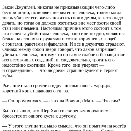
Закон Джунглей, никогда не приказывающий чего-либо
беспричинно, позволяет зверям есть человека, только когда
зверь убивает его, желая показать своим детям, как это надо
делать, но тогда он должен охотиться вне мест охоты своей
стаи или племени. Настоящая причина этого состоит в том,
что вслед за убийством человека, рано или поздно, являются
белые на слонах и с ружьями и сотни коричневых людей
с гонгами, ракетами и факелами. И все в джунглях страдают.
Однако между собой звери говорят, что Закон запрещает
убивать человека, потому что он самое слабое и беззащитное
изо всех живых созданий, и, следовательно, трогать его
недостойно охотника. Кроме того, они уверяют —
и справедливо, — что людоеды страшно худеют и теряют
зубы.
Рычание стало громче и вдруг послышалось: «ар-р-р»,
короткий крик падающего тигра.
— Он промахнулся, — сказала Волчица Мать. — Что там?
Было слышно, что Шер Хан со свирепым ворчанием
бросается от одного куста к другому.
— У этого глупца так мало смысла, что он прыгнул на костёр