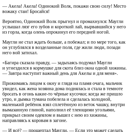
— Акела! Акела! Одинокий Волк, покажи свою силу! Место
вожаку стаи! Бросайся!
Вероятно, Одинокий Волк прыгнул и промахнулся: Маугли
услышал лязг его зубов и короткий лай, вырвавшийся у него
из горла, когда олень опрокинул его передней ногой.
Маугли не стал ждать больше, а побежал; и по мере того, как
он углублялся в возделанные поля, где жили люди, позади
него вой затихал.
«Багира сказала правду, — задыхаясь подумал Маугли
и угнездился в кормушке для скота близ окна одной хижины.
— Завтра наступит важный день для Акелы и для меня».
Прижимаясь лицом к окну и глядя на пламя очага, мальчик
увидел, как жена хозяина дома поднялась и стала в темноте
бросать в огонь какие-то чёрные кусочки; когда же пришло
утро, и дымка тумана побелела и сделалась холодной,
маленький ребёнок взял сплетённую из веток чашку, внутри
вымазанную глиной, наполнил её тлеющими угольями,
прикрыл своим одеялом и вышел с нею из хижины,
направляясь к коровам в загоне.
— И всё? — прошептал Маугли. — Если это может сделать