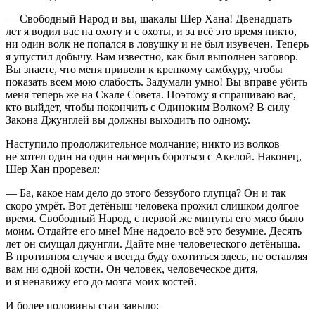
— Свободный Народ и вы, шакалы Шер Хана! Двенадцать
лет я водил вас на охоту и с охоты, и за всё это время никто,
ни один волк не попался в ловушку и не был изувечен. Теперь
я упустил добычу. Вам известно, как был выполнен заговор.
Вы знаете, что меня привели к крепкому самбхуру, чтобы
показать всем мою слабость. Задумали умно! Вы вправе убить
меня теперь же на Скале Совета. Поэтому я спрашиваю вас,
кто выйдет, чтобы покончить с Одиноким Волком? В силу
Закона Джунглей вы должны выходить по одному.
Наступило продолжительное молчание; никто из волков
не хотел один на один насмерть бороться с Акелой. Наконец,
Шер Хан проревел:
— Ба, какое нам дело до этого беззубого глупца? Он и так
скоро умрёт. Вот детёныш человека прожил слишком долгое
время. Свободный Народ, с первой же минуты его мясо было
моим. Отдайте его мне! Мне надоело всё это безумие. Десять
лет он смущал джунгли. Дайте мне человеческого детёныша.
В противном случае я всегда буду охотиться здесь, не оставляя
вам ни одной кости. Он человек, человеческое дитя,
и я ненавижу его до мозга моих костей.
И более половины стаи завыло: