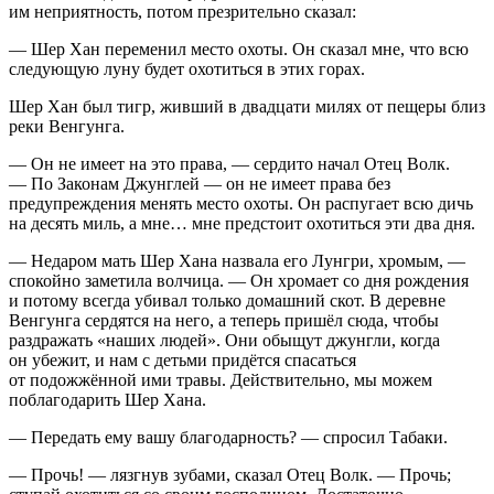
им неприятность, потом презрительно сказал:
— Шер Хан переменил место охоты. Он сказал мне, что всю
следующую луну будет охотиться в этих горах.
Шер Хан был тигр, живший в двадцати милях от пещеры близ
реки Венгунга.
— Он не имеет на это права, — сердито начал Отец Волк.
— По Законам Джунглей — он не имеет права без
предупреждения менять место охоты. Он распугает всю дичь
на десять миль, а мне… мне предстоит охотиться эти два дня.
— Недаром мать Шер Хана назвала его Лунгри, хромым, —
спокойно заметила волчица. — Он хромает со дня рождения
и потому всегда убивал только домашний скот. В деревне
Венгунга сердятся на него, а теперь пришёл сюда, чтобы
раздражать «наших людей». Они обыщут джунгли, когда
он убежит, и нам с детьми придётся спасаться
от подожжённой ими травы. Действительно, мы можем
поблагодарить Шер Хана.
— Передать ему вашу благодарность? — спросил Табаки.
— Прочь! — лязгнув зубами, сказал Отец Волк. — Прочь;