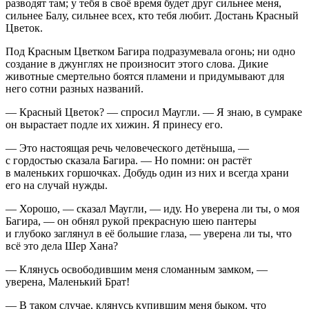
разводят там; у тебя в своё время будет друг сильнее меня,
сильнее Балу, сильнее всех, кто тебя любит. Достань Красный
Цветок.
Под Красным Цветком Багира подразумевала огонь; ни одно
создание в джунглях не произносит этого слова. Дикие
животные смертельно боятся пламени и придумывают для
него сотни разных названий.
— Красный Цветок? — спросил Маугли. — Я знаю, в сумраке
он вырастает подле их хижин. Я принесу его.
— Это настоящая речь человеческого детёныша, —
с гордостью сказала Багира. — Но помни: он растёт
в маленьких горшочках. Добудь один из них и всегда храни
его на случай нужды.
— Хорошо, — сказал Маугли, — иду. Но уверена ли ты, о моя
Багира, — он обнял рукой прекрасную шею пантеры
и глубоко заглянул в её большие глаза, — уверена ли ты, что
всё это дела Шер Хана?
— Клянусь освободившим меня сломанным замком, —
уверена, Маленький Брат!
— В таком случае, клянусь купившим меня быком, что