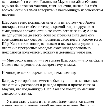
вспоминал бы о совете Ракши, но Маугли позабыл её слова,
ведь он был только мальчик, хотя, конечно, назвал бы себя
волком, если бы умел говорить на каком-нибудь человеческом
наречии.
Шер Хан вечно попадался на его пути, потому что Акела
постарел, стал слабее, и теперь хромой тигр подружился
с младшими волками стаи и те часто бегали за ним; Акела
не допустил бы до этого, если бы прежняя сила дала ему
возможность как следует проявлять свою власть. Кроме того,
Шер Хан льстил молодым волкам и высказывал удивление,
что такие прекрасные молодые охотники добровольно
покоряются полуживому вожаку и детёнышу человека.
— Мне рассказывали, — говаривал Шер Хан, — что на Скале
Совета вы не решаетесь смотреть ему в глаза.
И молодые волки ворчали, поднимая щетину.
Багира, у которой повсеместно были уши и глаза, знала кое-
что о таких разговорах и раза два прямо и просто сказала
Маугли, что когда-нибудь Шер Хан его убьёт; но мальчик
смеялся и отвечал:
— У меня стая, у меня и ты, и хотя Балу ленив, он может
в мою защиту нанести лапой несколько ударов. Чего мне