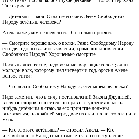
Из-за скалы послышалось глухое рыканье — голос Шер Хана.
Тигр кричал:
— Детёныш — мой. Отдайте его мне. Зачем Свободному
Народу детёныш человека?
Акела даже ухом не шевельнул. Он только протянул:
— Смотрите хорошенько, о волки. Разве Свободному Народу
есть дело до чьих-либо заявлений, кроме постановлений
Свободного Народа? Хорошенько смотрите.
Послышались тихие, недовольные, ворчащие голоса; один
молодой волк, которому шёл четвёртый год, бросил Акеле
вопрос тигра:
— Что делать Свободному Народу с детёнышем человека?
Надо заметить, что в силу постановлений Закона Джунглей,
в случае споров относительно права вступления какого-
нибудь детёныша в стаю, за его принятие должны
высказаться, по крайней мере, двое из стаи, но не его отец или
мать.
— Кто за этого детёныша? — спросил Акела. — Кто
из Свободного Народа высказывается за его вступление