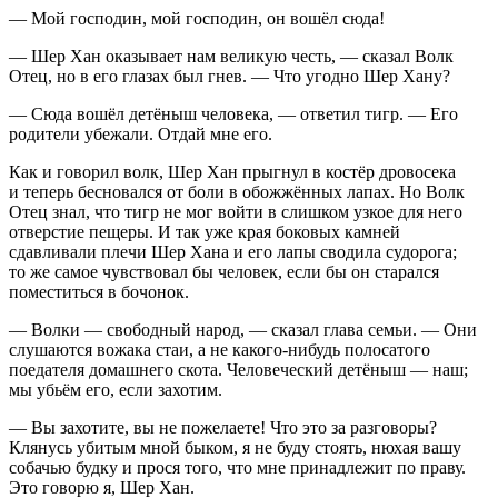
— Мой господин, мой господин, он вошёл сюда!
— Шер Хан оказывает нам великую честь, — сказал Волк
Отец, но в его глазах был гнев. — Что угодно Шер Хану?
— Сюда вошёл детёныш человека, — ответил тигр. — Его
родители убежали. Отдай мне его.
Как и говорил волк, Шер Хан прыгнул в костёр дровосека
и теперь бесновался от боли в обожжённых лапах. Но Волк
Отец знал, что тигр не мог войти в слишком узкое для него
отверстие пещеры. И так уже края боковых камней
сдавливали плечи Шер Хана и его лапы сводила судорога;
то же самое чувствовал бы человек, если бы он старался
поместиться в бочонок.
— Волки — свободный народ, — сказал глава семьи. — Они
слушаются вожака стаи, а не какого-нибудь полосатого
поедателя домашнего скота. Человеческий детёныш — наш;
мы убьём его, если захотим.
— Вы захотите, вы не пожелаете! Что это за разговоры?
Клянусь убитым мной быком, я не буду стоять, нюхая вашу
собачью будку и прося того, что мне принадлежит по праву.
Это говорю я, Шер Хан.