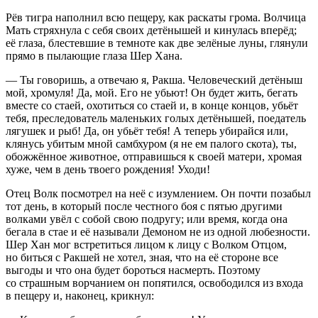
Рёв тигра наполнил всю пещеру, как раскаты грома. Волчица
Мать стряхнула с себя своих детёнышей и кинулась вперёд;
её глаза, блестевшие в темноте как две зелёные луны, глянули
прямо в пылающие глаза Шер Хана.
— Ты говоришь, а отвечаю я, Ракша. Человеческий детёныш
мой, хромуля! Да, мой. Его не убьют! Он будет жить, бегать
вместе со стаей, охотиться со стаей и, в конце концов, убьёт
тебя, преследователь маленьких голых детёнышей, поедатель
лягушек и рыб! Да, он убьёт тебя! А теперь убирайся или,
клянусь убитым мной самбхуром (я не ем палого скота), ты,
обожжённое животное, отправишься к своей матери, хромая
хуже, чем в день твоего рождения! Уходи!
Отец Волк посмотрел на неё с изумлением. Он почти позабыл
тот день, в который после честного боя с пятью другими
волками увёл с собой свою подругу; или время, когда она
бегала в стае и её называли Демоном не из одной любезности.
Шер Хан мог встретиться лицом к лицу с Волком Отцом,
но биться с Ракшей не хотел, зная, что на её стороне все
выгоды и что она будет бороться насмерть. Поэтому
со страшным ворчанием он попятился, освободился из входа
в пещеру и, наконец, крикнул: