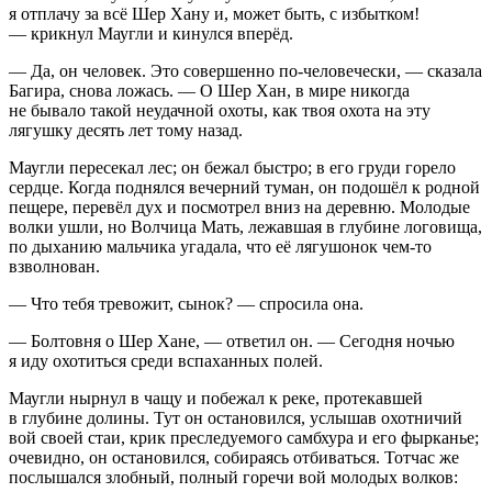
я отплачу за всё Шер Хану и, может быть, с избытком!
— крикнул Маугли и кинулся вперёд.
— Да, он человек. Это совершенно по-человечески, — сказала
Багира, снова ложась. — О Шер Хан, в мире никогда
не бывало такой неудачной охоты, как твоя охота на эту
лягушку десять лет тому назад.
Маугли пересекал лес; он бежал быстро; в его груди горело
сердце. Когда поднялся вечерний туман, он подошёл к родной
пещере, перевёл дух и посмотрел вниз на деревню. Молодые
волки ушли, но Волчица Мать, лежавшая в глубине логовища,
по дыханию мальчика угадала, что её лягушонок чем-то
взволнован.
— Что тебя тревожит, сынок? — спросила она.
— Болтовня о Шер Хане, — ответил он. — Сегодня ночью
я иду охотиться среди вспаханных полей.
Маугли нырнул в чащу и побежал к реке, протекавшей
в глубине долины. Тут он остановился, услышав охотничий
вой своей стаи, крик преследуемого самбхура и его фырканье;
очевидно, он остановился, собираясь отбиваться. Тотчас же
послышался злобный, полный горечи вой молодых волков: