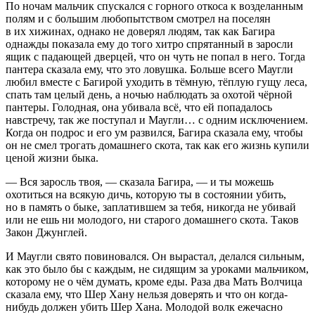
По ночам мальчик спускался с горного откоса к возделанным
полям и с большим любопытством смотрел на поселян
в их хижинах, однако не доверял людям, так как Багира
однажды показала ему до того хитро спрятанный в заросли
ящик с падающей дверцей, что он чуть не попал в него. Тогда
пантера сказала ему, что это ловушка. Больше всего Маугли
любил вместе с Багирой уходить в тёмную, тёплую гущу леса,
спать там целый день, а ночью наблюдать за охотой чёрной
пантеры. Голодная, она убивала всё, что ей попадалось
навстречу, так же поступал и Маугли… с одним исключением.
Когда он подрос и его ум развился, Багира сказала ему, чтобы
он не смел трогать домашнего скота, так как его жизнь купили
ценой жизни быка.
— Вся заросль твоя, — сказала Багира, — и ты можешь
охотиться на всякую дичь, которую ты в состоянии убить,
но в память о быке, заплатившем за тебя, никогда не убивай
или не ешь ни молодого, ни старого домашнего скота. Таков
Закон Джунглей.
И Маугли свято повиновался. Он вырастал, делался сильным,
как это было бы с каждым, не сидящим за уроками мальчиком,
которому не о чём думать, кроме еды. Раза два Мать Волчица
сказала ему, что Шер Хану нельзя доверять и что он когда-
нибудь должен убить Шер Хана. Молодой волк ежечасно