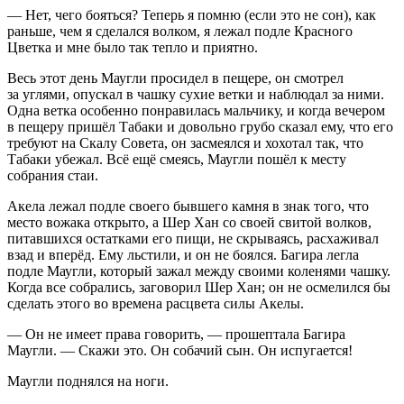
— Нет, чего бояться? Теперь я помню (если это не сон), как
раньше, чем я сделался волком, я лежал подле Красного
Цветка и мне было так тепло и приятно.
Весь этот день Маугли просидел в пещере, он смотрел
за углями, опускал в чашку сухие ветки и наблюдал за ними.
Одна ветка особенно понравилась мальчику, и когда вечером
в пещеру пришёл Табаки и довольно грубо сказал ему, что его
требуют на Скалу Совета, он засмеялся и хохотал так, что
Табаки убежал. Всё ещё смеясь, Маугли пошёл к месту
собрания стаи.
Акела лежал подле своего бывшего камня в знак того, что
место вожака открыто, а Шер Хан со своей свитой волков,
питавшихся остатками его пищи, не скрываясь, расхаживал
взад и вперёд. Ему льстили, и он не боялся. Багира легла
подле Маугли, который зажал между своими коленями чашку.
Когда все собрались, заговорил Шер Хан; он не осмелился бы
сделать этого во времена расцвета силы Акелы.
— Он не имеет права говорить, — прошептала Багира
Маугли. — Скажи это. Он собачий сын. Он испугается!
Маугли поднялся на ноги.