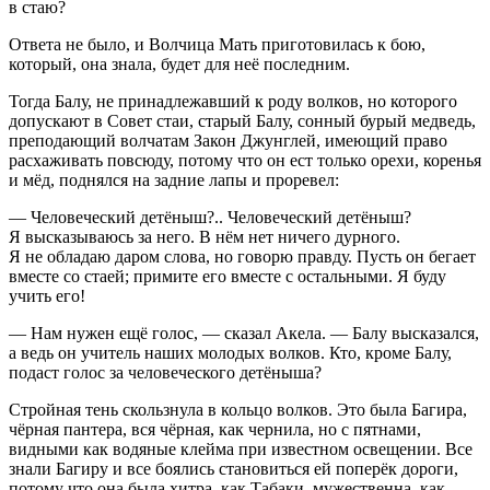
в стаю?
Ответа не было, и Волчица Мать приготовилась к бою,
который, она знала, будет для неё последним.
Тогда Балу, не принадлежавший к роду волков, но которого
допускают в Совет стаи, старый Балу, сонный бурый медведь,
преподающий волчатам Закон Джунглей, имеющий право
расхаживать повсюду, потому что он ест только орехи, коренья
и мёд, поднялся на задние лапы и проревел:
— Человеческий детёныш?.. Человеческий детёныш?
Я высказываюсь за него. В нём нет ничего дурного.
Я не обладаю даром слова, но говорю правду. Пусть он бегает
вместе со стаей; примите его вместе с остальными. Я буду
учить его!
— Нам нужен ещё голос, — сказал Акела. — Балу высказался,
а ведь он учитель наших молодых волков. Кто, кроме Балу,
подаст голос за человеческого детёныша?
Стройная тень скользнула в кольцо волков. Это была Багира,
чёрная пантера, вся чёрная, как чернила, но с пятнами,
видными как водяные клейма при известном освещении. Все
знали Багиру и все боялись становиться ей поперёк дороги,
потому что она была хитра, как Табаки, мужественна, как