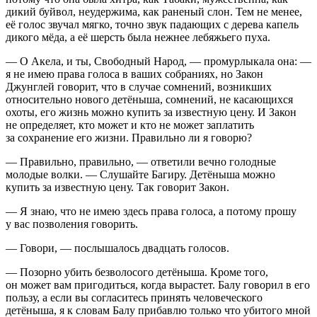
дикий буйвол, неудержима, как раненый слон. Тем не менее,
её голос звучал мягко, точно звук падающих с дерева капель
дикого мёда, а её шерсть была нежнее лебяжьего пуха.
— О Акела, и ты, Свободный Народ, — промурлыкала она: —
я не имею права голоса в ваших собраниях, но Закон
Джунглей говорит, что в случае сомнений, возникших
относительно нового детёныша, сомнений, не касающихся
охоты, его жизнь можно купить за известную цену. И Закон
не определяет, кто может и кто не может заплатить
за сохранение его жизни. Правильно ли я говорю?
— Правильно, правильно, — ответили вечно голодные
молодые волки. — Слушайте Багиру. Детёныша можно
купить за известную цену. Так говорит Закон.
— Я знаю, что не имею здесь права голоса, а потому прошу
у вас позволения говорить.
— Говори, — послышалось двадцать голосов.
— Позорно убить безволосого детёныша. Кроме того,
он может вам пригодиться, когда вырастет. Балу говорил в его
пользу, а если вы согласитесь принять человеческого
детёныша, я к словам Балу прибавлю только что убитого мной