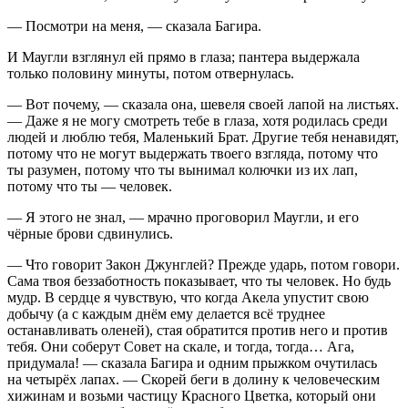
— Посмотри на меня, — сказала Багира.
И Маугли взглянул ей прямо в глаза; пантера выдержала
только половину минуты, потом отвернулась.
— Вот почему, — сказала она, шевеля своей лапой на листьях.
— Даже я не могу смотреть тебе в глаза, хотя родилась среди
людей и люблю тебя, Маленький Брат. Другие тебя ненавидят,
потому что не могут выдержать твоего взгляда, потому что
ты разумен, потому что ты вынимал колючки из их лап,
потому что ты — человек.
— Я этого не знал, — мрачно проговорил Маугли, и его
чёрные брови сдвинулись.
— Что говорит Закон Джунглей? Прежде ударь, потом говори.
Сама твоя беззаботность показывает, что ты человек. Но будь
мудр. В сердце я чувствую, что когда Акела упустит свою
добычу (а с каждым днём ему делается всё труднее
останавливать оленей), стая обратится против него и против
тебя. Они соберут Совет на скале, и тогда, тогда… Ага,
придумала! — сказала Багира и одним прыжком очутилась
на четырёх лапах. — Скорей беги в долину к человеческим
хижинам и возьми частицу Красного Цветка, который они