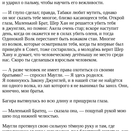
и ударил о пальму, чтобы научить его вежливости.
— И глупо сделал; правда, Табаки любит мутить, однако
он мог сказать тебе многое, близко касающееся тебя. Открой
глаза, Маленький Брат, Шер Хан не решается убить тебя
в джунглях, но помни: Акела очень стар; вскоре наступит
день, когда он окажется не в силах убить оленя, и тогда
Одинокий Волк перестанет быть вожаком стаи. Многие
из волков, которые осматривали тебя, когда ты впервые был
приведён в Совет, тоже состарились, а молодёжь верит Шер
Хану и думает, что человеческому детёнышу не место среди
нас. Скоро ты сделаешься взрослым человеком.
— А разве человек не имеет права охотиться со своими
братьями? — спросил Маугли. — Я здесь родился.
Я повинуюсь Закону Джунглей, и в нашей стае не найдётся
ни одного волка, из лап которого я не вынимал бы заноз. Они,
конечно, мои братья.
Багира вытянулась во всю длину и прищурила глаза.
— Маленький Братец, — сказала она, — пощупай рукой мою
шею под нижней челюстью.
Маугли протянул свою сильную тёмную руку и там, где