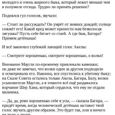
молодого и очень жирного быка, который лежит меньше чем
в полумиле отсюда. Трудно ли принять решение?
Поднялся гул голосов, звучало:
— Стоит ли рассуждать? Он умрёт от зимних дождей; солнце
сожжёт его! Какой вред может принести нам безволосая
лягушка? Пусть себе бегает со стаей. А где бык, Багира?
Примем детёныша!
И всё закончил глубокий лающий голос Акелы:
— Смотрите хорошенько, смотрите хорошенько, о волки!
Внимание Маугли по-прежнему привлекали камешки;
он даже не замечал, что волки один за другим подходили
и осматривали его. Наконец, все спустились к убитому быку;
на Скале Совета остались только Акела, Багира, Балу, волки
усыновители Маугли, а в темноте всё ещё раздавалось
ворчание Шер Хана, который сердился, что ему не отдали
мальчика.
— Да, да, реви хорошенько себе в усы, — сказала Багира, —
придёт время, когда человеческий детёныш заставит твой
голос звучать другим образом. Это будет так, или я ничего
не знаю о людях.