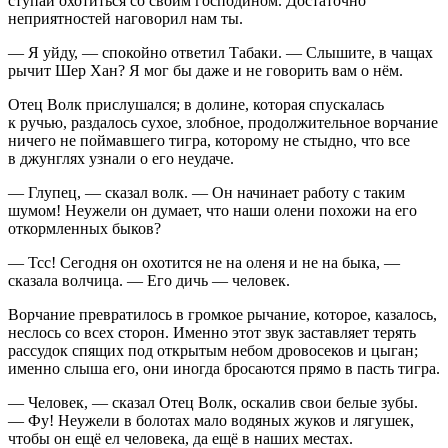
ступай охотиться со своим господином. Достаточно
неприятностей наговорил нам ты.
— Я уйду, — спокойно ответил Табаки. — Слышите, в чащах
рычит Шер Хан? Я мог бы даже и не говорить вам о нём.
Отец Волк прислушался; в долине, которая спускалась
к ручью, раздалось сухое, злобное, продолжительное ворчание
ничего не поймавшего тигра, которому не стыдно, что все
в джунглях узнали о его неудаче.
— Глупец, — сказал волк. — Он начинает работу с таким
шумом! Неужели он думает, что наши олени похожи на его
откормленных быков?
— Тсс! Сегодня он охотится не на оленя и не на быка, —
сказала волчица. — Его дичь — человек.
Ворчание превратилось в громкое рычание, которое, казалось,
неслось со всех сторон. Именно этот звук заставляет терять
рассудок спящих под открытым небом дровосеков и цыган;
именно слыша его, они иногда бросаются прямо в пасть тигра.
— Человек, — сказал Отец Волк, оскалив свои белые зубы.
— Фу! Неужели в болотах мало водяных жуков и лягушек,
чтобы он ещё ел человека, да ещё в наших местах.