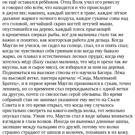
он ещё оставался ребёнком. Отец Волк учил его ремеслу
и говорил обо всём, что находится и что происходит
в джунглях; наконец, каждый шелест в траве, каждое лёгкое
дыхание жаркого ночного воздуха, каждое гуканье совы над
его головой, легчайший скрип когтей летучей мыши,
опустившейся на дерево, каждый плеск прыгающей
в крошечных озерках рыбы, всё для мальчика стало так же
важно и понятно, как конторская работа для дельца. Когда
Маугли не учился, он сидел на солнце, спал, ел и опять спал;
когда он чувствовал себя грязным или когда ему бывало
жарко, он плавал в естественных лесных прудах; когда ему
хотелось мёду (Балу сказал мальчику, что мёд и орехи так же
вкусны, как и сырое мясо), он взбирался за ним на деревья.
Подниматься на высокие стволы его научила Багира. Лёжа
на высокой ветке, пантера кричала: «Сюда, Маленький
Братец», и в первое время Маугли прижимался к сукам, точно
ленивец, но со временем стал перекидываться с одной ветки
на другую, почти со смелостью серой обезьяны. Во время
собраний стаи он занимал указанное ему место на Скале
Совета и в это время открыл, что когда ему случалось
пристально смотреть на какого-нибудь волка, тот невольно
опускал глаза. Узнав это, Маугли стал в виде забавы впиваться
взглядом в глаза волков. Иногда он вынимал длинные шипы,
засевшие между пальцами его друзей, потому что волки
страшно страдают от шипов и колючек, попавших в их кожу.