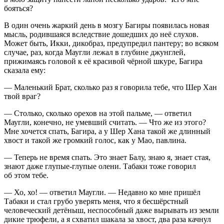
бояться?
В один очень жаркий день в мозгу Багиры появилась новая
мысль, родившаяся вследствие дошедших до неё слухов.
Может быть, Икки, дикобраз, предупредил пантеру; во всяком
случае, раз, когда Маугли лежал в глубине джунглей,
прижимаясь головой к её красивой чёрной шкуре, Багира
сказала ему:
— Маленький Брат, сколько раз я говорила тебе, что Шер Хан
твой враг?
— Столько, сколько орехов на этой пальме, — ответил
Маугли, конечно, не умевший считать. — Что же из этого?
Мне хочется спать, Багира, а у Шер Хана такой же длинный
хвост и такой же громкий голос, как у Мао, павлина.
— Теперь не время спать. Это знает Балу, знаю я, знает стая,
знают даже глупые-глупые олени. Табаки тоже говорил
об этом тебе.
— Хо, хо! — ответил Маугли. — Недавно ко мне пришёл
Табаки и стал грубо уверять меня, что я бесшёрстный
человеческий детёныш, неспособный даже вырывать из земли
дикие трюфели, а я схватил шакала за хвост, два раза качнул