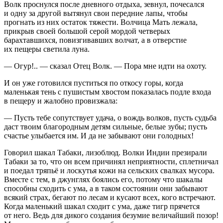
Волк проснулся после дневного отдыха, зевнул, почесался
и одну за другой вытянул свои передние лапы, чтобы
прогнать из них остаток тяжести. Волчица Мать лежала,
прикрыв своей большой серой мордой четверых
барахтавшихся, повизгивавших волчат, а в отверстие
их пещеры светила луна.
— Огур!.. — сказал Отец Волк. — Пора мне идти на охоту.
И он уже готовился пуститься по откосу горы, когда
маленькая тень с пушистым хвостом показалась подле входа
в пещеру и жалобно провизжала:
— Пусть тебе сопутствует удача, о вождь волков, пусть судьба
даст твоим благородным детям сильные, белые зубы; пусть
счастье улыбается им. И да не забывают они голодных!
Говорил шакал Табаки, лизоблюд. Волки Индии презирали
Табаки за то, что он всем причинял неприятности, сплетничал
и поедал тряпьё и лоскутья кожи на сельских свалках мусора.
Вместе с тем, в джунглях боялись его, потому что шакалы
способны сходить с ума, а в таком состоянии они забывают
всякий страх, бегают по лесам и кусают всех, кого встречают.
Когда маленький шакал сходит с ума, даже тигр прячется
от него. Ведь для дикого создания безумие величайший позор!