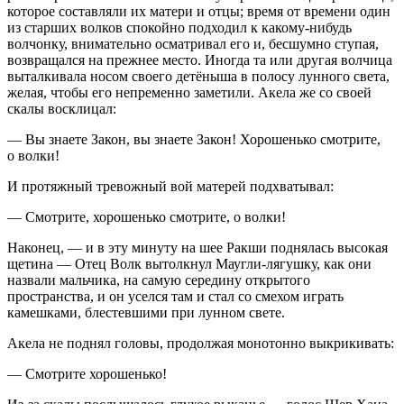
которое составляли их матери и отцы; время от времени один
из старших волков спокойно подходил к какому-нибудь
волчонку, внимательно осматривал его и, бесшумно ступая,
возвращался на прежнее место. Иногда та или другая волчица
выталкивала носом своего детёныша в полосу лунного света,
желая, чтобы его непременно заметили. Акела же со своей
скалы восклицал:
— Вы знаете Закон, вы знаете Закон! Хорошенько смотрите,
о волки!
И протяжный тревожный вой матерей подхватывал:
— Смотрите, хорошенько смотрите, о волки!
Наконец, — и в эту минуту на шее Ракши поднялась высокая
щетина — Отец Волк вытолкнул Маугли-лягушку, как они
назвали мальчика, на самую середину открытого
пространства, и он уселся там и стал со смехом играть
камешками, блестевшими при лунном свете.
Акела не поднял головы, продолжая монотонно выкрикивать:
— Смотрите хорошенько!