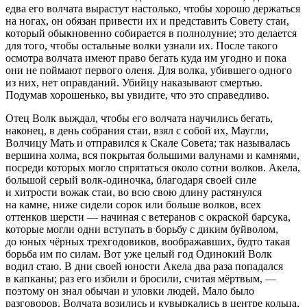
едва его волчата вырастут настолько, чтобы хорошо держаться
на ногах, он обязан привести их и представить Совету стаи,
который обыкновенно собирается в полнолуние; это делается
для того, чтобы остальные волки узнали их. После такого
осмотра волчата имеют право бегать куда им угодно и пока
они не поймают первого оленя. Для волка, убившего одного
из них, нет оправданий. Убийцу наказывают смертью.
Подумав хорошенько, вы увидите, что это справедливо.
Отец Волк выждал, чтобы его волчата научились бегать,
наконец, в день собрания стаи, взял с собой их, Маугли,
Волчицу Мать и отправился к Скале Совета; так называлась
вершина холма, вся покрытая большими валунами и камнями,
посреди которых могло спрятаться около сотни волков. Акела,
большой серый волк-одиночка, благодаря своей силе
и хитрости вожак стаи, во всю свою длину растянулся
на камне, ниже сидели сорок или больше волков, всех
оттенков шерсти — начиная с ветеранов с окраской барсука,
которые могли одни вступать в борьбу с диким буйволом,
до юных чёрных трехгодовиков, воображавших, будто такая
борьба им по силам. Вот уже целый год Одинокий Волк
водил стаю. В дни своей юности Акела два раза попадался
в капканы; раз его избили и бросили, считая мёртвым, —
поэтому он знал обычаи и уловки людей. Мало было
разговоров. Волчата возились и кувыркались в центре кольца,