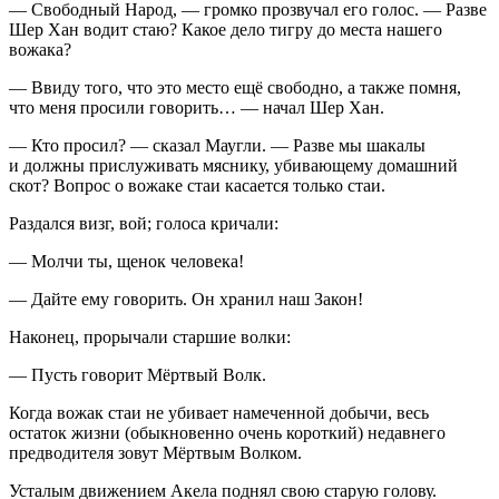
— Свободный Народ, — громко прозвучал его голос. — Разве
Шер Хан водит стаю? Какое дело тигру до места нашего
вожака?
— Ввиду того, что это место ещё свободно, а также помня,
что меня просили говорить… — начал Шер Хан.
— Кто просил? — сказал Маугли. — Разве мы шакалы
и должны прислуживать мяснику, убивающему домашний
скот? Вопрос о вожаке стаи касается только стаи.
Раздался визг, вой; голоса кричали:
— Молчи ты, щенок человека!
— Дайте ему говорить. Он хранил наш Закон!
Наконец, прорычали старшие волки:
— Пусть говорит Мёртвый Волк.
Когда вожак стаи не убивает намеченной добычи, весь
остаток жизни (обыкновенно очень короткий) недавнего
предводителя зовут Мёртвым Волком.
Усталым движением Акела поднял свою старую голову.