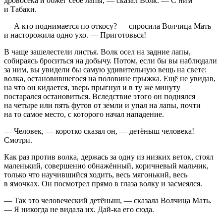
дровосека и обжёг себе лапы, — сказал Волк. — С ним
и Табаки.
— А кто поднимается по откосу? — спросила Волчица Мать
и насторожила одно ухо. — Приготовься!
В чаще зашелестели листья. Волк осел на задние лапы,
собираясь броситься на добычу. Потом, если бы вы наблюдали
за ним, вы увидели бы самую удивительную вещь на свете:
волка, остановившегося на половине прыжка. Ещё не увидав,
на что он кидается, зверь прыгнул и в ту же минуту
постарался остановиться. Вследствие этого он поднялся
на четыре или пять футов от земли и упал на лапы, почти
на то самое место, с которого начал нападение.
— Человек, — коротко сказал он, — детёныш человека!
Смотри.
Как раз против волка, держась за одну из низких веток, стоял
маленький, совершенно обнажённый, коричневый мальчик,
только что научившийся ходить, весь мягонький, весь
в ямочках. Он посмотрел прямо в глаза волку и засмеялся.
— Так это человеческий детёныш, — сказала Волчица Мать.
— Я никогда не видала их. Дай-ка его сюда.