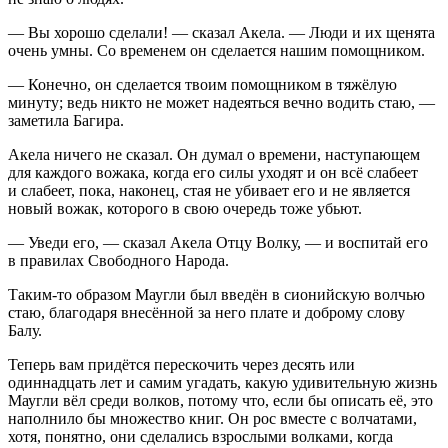
— Вы хорошо сделали! — сказал Акела. — Люди и их щенята
очень умны. Со временем он сделается нашим помощником.
— Конечно, он сделается твоим помощником в тяжёлую
минуту; ведь никто не может надеяться вечно водить стаю, —
заметила Багира.
Акела ничего не сказал. Он думал о времени, наступающем
для каждого вожака, когда его силы уходят и он всё слабеет
и слабеет, пока, наконец, стая не убивает его и не является
новый вожак, которого в свою очередь тоже убьют.
— Уведи его, — сказал Акела Отцу Волку, — и воспитай его
в правилах Свободного Народа.
Таким-то образом Маугли был введён в сионийскую волчью
стаю, благодаря внесённой за него плате и доброму слову
Балу.
Теперь вам придётся перескочить через десять или
одиннадцать лет и самим угадать, какую удивительную жизнь
Маугли вёл среди волков, потому что, если бы описать её, это
наполнило бы множество книг. Он рос вместе с волчатами,
хотя, понятно, они сделались взрослыми волками, когда