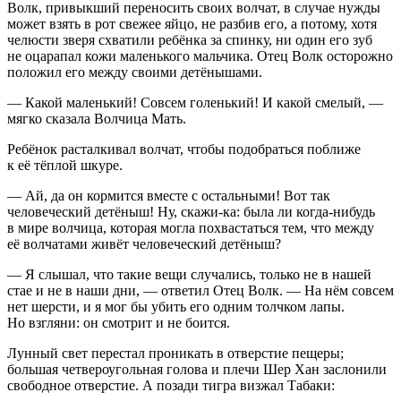
Волк, привыкший переносить своих волчат, в случае нужды
может взять в рот свежее яйцо, не разбив его, а потому, хотя
челюсти зверя схватили ребёнка за спинку, ни один его зуб
не оцарапал кожи маленького мальчика. Отец Волк осторожно
положил его между своими детёнышами.
— Какой маленький! Совсем голенький! И какой смелый, —
мягко сказала Волчица Мать.
Ребёнок расталкивал волчат, чтобы подобраться поближе
к её тёплой шкуре.
— Ай, да он кормится вместе с остальными! Вот так
человеческий детёныш! Ну, скажи-ка: была ли когда-нибудь
в мире волчица, которая могла похвастаться тем, что между
её волчатами живёт человеческий детёныш?
— Я слышал, что такие вещи случались, только не в нашей
стае и не в наши дни, — ответил Отец Волк. — На нём совсем
нет шерсти, и я мог бы убить его одним толчком лапы.
Но взгляни: он смотрит и не боится.
Лунный свет перестал проникать в отверстие пещеры;
большая четвероугольная голова и плечи Шер Хан заслонили
свободное отверстие. А позади тигра визжал Табаки: