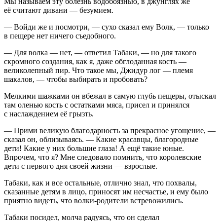
Мы называем эту болезнь водобоязнью, в джунглях же
её считают дивани — безумием.
— Войди же и посмотри, — сухо сказал ему Волк, — только
в пещере нет ничего съедобного.
— Для волка — нет, — ответил Табаки, — но для такого
скромного создания, как я, даже обглоданная кость —
великолепный пир. Что такое мы, Джидур лог — племя
шакалов, — чтобы выбирать и пробовать?
Мелкими шажками он вбежал в самую глубь пещеры, отыскал
там оленью кость с остатками мяса, присел и принялся
с наслаждением её грызть.
— Прими великую благодарность за прекрасное угощение, —
сказал он, облизываясь. — Какие красавцы, благородные
дети! Какие у них большие глаза! А ещё такие юные.
Впрочем, что я? Мне следовало помнить, что королевские
дети с первого дня своей жизни — взрослые.
Табаки, как и все остальные, отлично знал, что похвалы,
сказанные детям в лицо, приносят им несчастье, и ему было
приятно видеть, что волки-родители встревожились.
Табаки посидел, молча радуясь, что он сделал