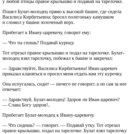
у любой птицы правое крылышко и подавай на тарелочке.
Пошел Булат-молодец прямо к высокой башне, где сидела
Василиса Кирбитьевна; бросил полегоньку камушком
и сломил у башни золоченый верх.
Прибегает к Ивану-царевичу, говорит ему:
— Что ты спишь? Подавай курицу.
Тот отрезал правое крылышко и подал на тарелочке. Булат-
молодец взял тарелочку, побежал к башне и закричал:
— Здравствуйте, Василиса Кирбитьевна! Иван-царевич
приказал кланяться и просил меня отдать вам эту курочку.
Она испугалась, сидит — ничего не говорит; а он сам за нее
отвечает:
— Здравствуй, Булат-молодец! Здоров ли Иван-царевич?
— Слава Богу здоров!..
Прибегает Булат-молодец к Ивану-царевичу.
— Что сидишь? — говорит. — Подавай утку. Тот отрезал
правое крылышко, подал на тарелочке. Булат взял тарелочку