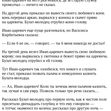
Иван-царевич на него разгневался, да за старую службу
промолчал — ничего не сказал.
На другой день приказал он вывесть своего любимого коня;
конь перервал аркан, вырвался у конюха и скачет прямо
на царевича. Булат-молодец отрубил коню голову.
Иван-царевич еще пуще разгневался, но Василиса
Кирбитьевна сказала:
— Если б не он, — говорит, — ты б меня никогда не достал!
На третий день велел Иван-царевич вывесть свою любимую
корову; она вырвалась у скотника и бежит прямо на царевича.
Булат-молодец отрубил и ей голову.
Тут Иван-царевич так озлобился, что никого и слушать
не стал; приказал позвать палача и немедленно казнить
Булата-молодца.
— Ах, Иван-царевич! Коли ты хочешь меня палачом казнить,
так лучше я сам умру. Позволь только три речи сказать…
Рассказал Булат-молодец про первую ночь, как в чистом поле
прилетали двенадцать голубиц и что ему говорили —
и тотчас окаменел по колена; рассказал про другую ночь —