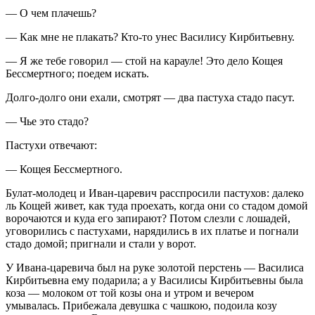
— О чем плачешь?
— Как мне не плакать? Кто-то унес Василису Кирбитьевну.
— Я же тебе говорил — стой на карауле! Это дело Кощея
Бессмертного; поедем искать.
Долго-долго они ехали, смотрят — два пастуха стадо пасут.
— Чье это стадо?
Пастухи отвечают:
— Кощея Бессмертного.
Булат-молодец и Иван-царевич расспросили пастухов: далеко
ль Кощей живет, как туда проехать, когда они со стадом домой
ворочаются и куда его запирают? Потом слезли с лошадей,
уговорились с пастухами, нарядились в их платье и погнали
стадо домой; пригнали и стали у ворот.
У Ивана-царевича был на руке золотой перстень — Василиса
Кирбитьевна ему подарила; а у Василисы Кирбитьевны была
коза — молоком от той козы она и утром и вечером
умывалась. Прибежала девушка с чашкою, подоила козу