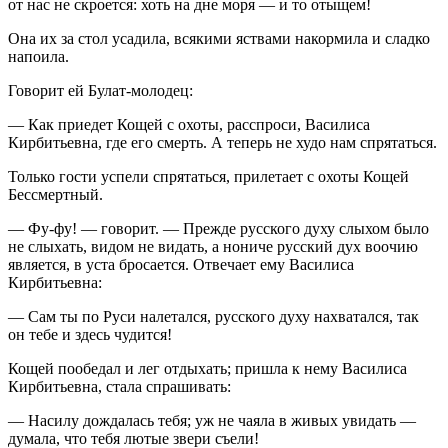
от нас не скроется: хоть на дне моря — и то отыщем!
Она их за стол усадила, всякими яствами накормила и сладко
напоила.
Говорит ей Булат-молодец:
— Как приедет Кощей с охоты, расспроси, Василиса
Кирбитьевна, где его смерть. А теперь не худо нам спрятаться.
Только гости успели спрятаться, прилетает с охоты Кощей
Бессмертный.
— Фу-фу! — говорит. — Прежде русского духу слыхом было
не слыхать, видом не видать, а нониче русский дух воочию
является, в уста бросается. Отвечает ему Василиса
Кирбитьевна:
— Сам ты по Руси налетался, русского духу нахватался, так
он тебе и здесь чудится!
Кощей пообедал и лег отдыхать; пришла к нему Василиса
Кирбитьевна, стала спрашивать:
— Насилу дождалась тебя; уж не чаяла в живых увидать —
думала, что тебя лютые звери съели!