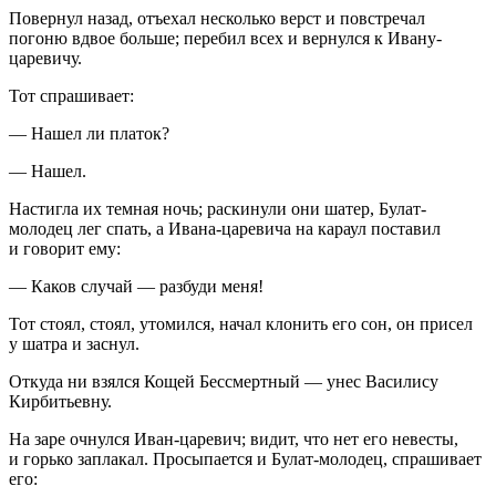
Повернул назад, отъехал несколько верст и повстречал
погоню вдвое больше; перебил всех и вернулся к Ивану-
царевичу.
Тот спрашивает:
— Нашел ли платок?
— Нашел.
Настигла их темная ночь; раскинули они шатер, Булат-
молодец лег спать, а Ивана-царевича на караул поставил
и говорит ему:
— Каков случай — разбуди меня!
Тот стоял, стоял, утомился, начал клонить его сон, он присел
у шатра и заснул.
Откуда ни взялся Кощей Бессмертный — унес Василису
Кирбитьевну.
На заре очнулся Иван-царевич; видит, что нет его невесты,
и горько заплакал. Просыпается и Булат-молодец, спрашивает
его: