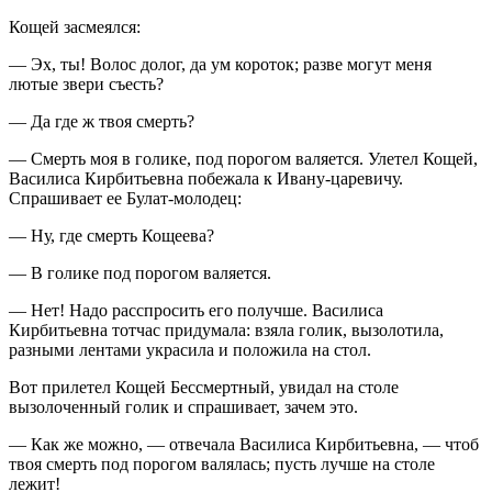
Кощей засмеялся:
— Эх, ты! Волос долог, да ум короток; разве могут меня
лютые звери съесть?
— Да где ж твоя смерть?
— Смерть моя в голике, под порогом валяется. Улетел Кощей,
Василиса Кирбитьевна побежала к Ивану-царевичу.
Спрашивает ее Булат-молодец:
— Ну, где смерть Кощеева?
— В голике под порогом валяется.
— Нет! Надо расспросить его получше. Василиса
Кирбитьевна тотчас придумала: взяла голик, вызолотила,
разными лентами украсила и положила на стол.
Вот прилетел Кощей Бессмертный, увидал на столе
вызолоченный голик и спрашивает, зачем это.
— Как же можно, — отвечала Василиса Кирбитьевна, — чтоб
твоя смерть под порогом валялась; пусть лучше на столе
лежит!