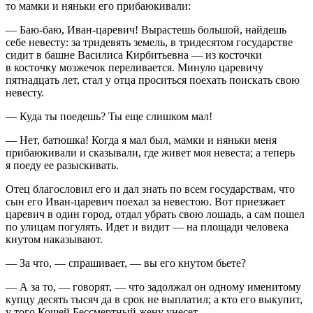
то мамки и няньки его прибаюкивали:
— Баю-баю, Иван-царевич! Вырастешь большой, найдешь
себе невесту: за тридевять земель, в тридесятом государстве
сидит в башне Василиса Кирбитьевна — из косточки
в косточку мозжечок переливается. Минуло царевичу
пятнадцать лет, стал у отца проситься поехать поискать свою
невесту.
— Куда ты поедешь? Ты еще слишком мал!
— Нет, батюшка! Когда я мал был, мамки и няньки меня
прибаюкивали и сказывали, где живет моя невеста; а теперь
я поеду ее разыскивать.
Отец благословил его и дал знать по всем государствам, что
сын его Иван-царевич поехал за невестою. Вот приезжает
царевич в один город, отдал убрать свою лошадь, а сам пошел
по улицам погулять. Идет и видит — на площади человека
кнутом наказывают.
— За что, — спрашивает, — вы его кнутом бьете?
— А за то, — говорят, — что задолжал он одному именитому
купцу десять тысяч да в срок не выплатил; а кто его выкупит,
у того Кощей Бессмертный жену унесет.