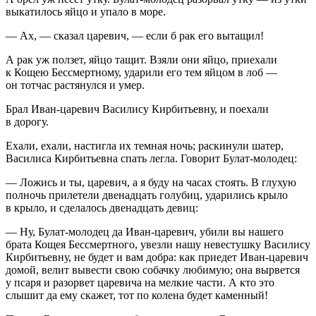
выкатилось яйцо и упало в море.
— Ах, — сказал царевич, — если б рак его вытащил!
А рак уж ползет, яйцо тащит. Взяли они яйцо, приехали
к Кощею Бессмертному, ударили его тем яйцом в лоб —
он тотчас растянулся и умер.
Брал Иван-царевич Василису Кирбитьевну, и поехали
в дорогу.
Ехали, ехали, настигла их темная ночь; раскинули шатер,
Василиса Кирбитьевна спать легла. Говорит Булат-молодец:
— Ложись и ты, царевич, а я буду на часах стоять. В глухую
полночь прилетели двенадцать голубиц, ударились крыло
в крыло, и сделалось двенадцать девиц:
— Ну, Булат-молодец да Иван-царевич, убили вы нашего
брата Кощея Бессмертного, увезли нашу невестушку Василису
Кирбитьевну, не будет и вам добра: как приедет Иван-царевич
домой, велит вывести свою собачку любимую; она вырвется
у псаря и разорвет царевича на мелкие части. А кто это
слышит да ему скажет, тот по колена будет каменный!