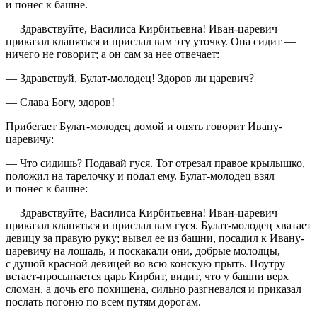
и понес к башне.
— Здравствуйте, Василиса Кирбитьевна! Иван-царевич
приказал кланяться и прислал вам эту уточку. Она сидит —
ничего не говорит; а он сам за нее отвечает:
— Здравствуй, Булат-молодец! Здоров ли царевич?
— Слава Богу, здоров!
Прибегает Булат-молодец домой и опять говорит Ивану-
царевичу:
— Что сидишь? Подавай гуся. Тот отрезал правое крылышко,
положил на тарелочку и подал ему. Булат-молодец взял
и понес к башне:
— Здравствуйте, Василиса Кирбитьевна! Иван-царевич
приказал кланяться и прислал вам гуся. Булат-молодец хватает
девицу за правую руку; вывел ее из башни, посадил к Ивану-
царевичу на лошадь, и поскакали они, добрые молодцы,
с душой красной девицей во всю конскую прыть. Поутру
встает-просыпается царь Кирбит, видит, что у башни верх
сломан, а дочь его похищена, сильно разгневался и приказал
послать погоню по всем путям дорогам.