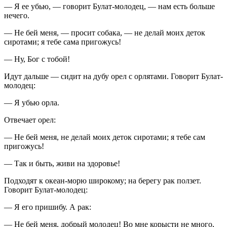
— Я ее убью, — говорит Булат-молодец, — нам есть больше
нечего.
— Не бей меня, — просит собака, — не делай моих деток
сиротами; я тебе сама пригожусь!
— Ну, Бог с тобой!
Идут дальше — сидит на дубу орел с орлятами. Говорит Булат-
молодец:
— Я убью орла.
Отвечает орел:
— Не бей меня, не делай моих деток сиротами; я тебе сам
пригожусь!
— Так и быть, живи на здоровье!
Подходят к океан-морю широкому; на берегу рак ползет.
Говорит Булат-молодец:
— Я его пришибу. А рак:
— Не бей меня, добрый молодец! Во мне корысти не много,