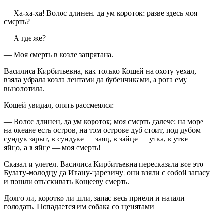
— Ха-ха-ха! Волос длинен, да ум короток; разве здесь моя
смерть?
— А где же?
— Моя смерть в козле запрятана.
Василиса Кирбитьевна, как только Кощей на охоту уехал,
взяла убрала козла лентами да бубенчиками, а рога ему
вызолотила.
Кощей увидал, опять рассмеялся:
— Волос длинен, да ум короток; моя смерть далече: на море
на океане есть остров, на том острове дуб стоит, под дубом
сундук зарыт, в сундуке — заяц, в зайце — утка, в утке —
яйцо, а в яйце — моя смерть!
Сказал и улетел. Василиса Кирбитьевна пересказала все это
Булату-молодцу да Ивану-царевичу; они взяли с собой запасу
и пошли отыскивать Кощееву смерть.
Долго ли, коротко ли шли, запас весь приели и начали
голодать. Попадается им собака со щенятами.