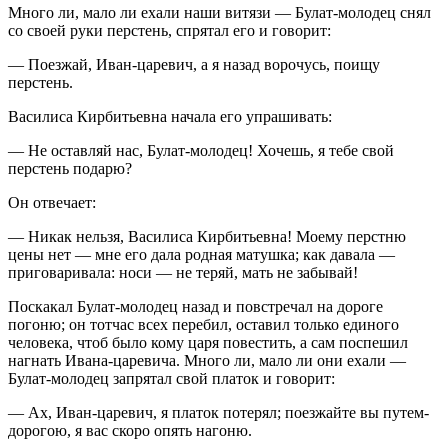
Много ли, мало ли ехали наши витязи — Булат-молодец снял
со своей руки перстень, спрятал его и говорит:
— Поезжай, Иван-царевич, а я назад ворочусь, поищу
перстень.
Василиса Кирбитьевна начала его упрашивать:
— Не оставляй нас, Булат-молодец! Хочешь, я тебе свой
перстень подарю?
Он отвечает:
— Никак нельзя, Василиса Кирбитьевна! Моему перстню
цены нет — мне его дала родная матушка; как давала —
приговаривала: носи — не теряй, мать не забывай!
Поскакал Булат-молодец назад и повстречал на дороге
погоню; он тотчас всех перебил, оставил только единого
человека, чтоб было кому царя повестить, а сам поспешил
нагнать Ивана-царевича. Много ли, мало ли они ехали —
Булат-молодец запрятал свой платок и говорит:
— Ах, Иван-царевич, я платок потерял; поезжайте вы путем-
дорогою, я вас скоро опять нагоню.