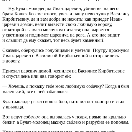
— Ну, Булат-молодец да Иван-царевич, убили вы нашего
брата Кощея Бессмертного, увезли нашу невестушку Василису
Кирбитьевну, да и вам добра не нажить: как приедет Иван-
царевич домой, велит вывести свою любимую корову,
от которой сызмала молочком питался; она вырвется
у скотника и поднимет царевича на рога. А кто нас видит
и слышит да ему скажет, тот весь будет каменный!
Сказали, обернулись голубицами и улетели. Поутру проснулся
Иван-царевич с Василисой Кирбитьевной и отправились
в дорогу.
Приехал царевич домой, женился на Василисе Кирбитьевне
и спустя день или два говорит ей:
— Хочешь, я покажу тебе мою любимую собачку? Когда я был
маленький, все с ней забавлялся.
Булат-молодец взял свою саблю, наточил остро-остро и стал
у крыльца.
Вот ведут собачку; она вырвалась у псаря, прямо на крыльцо
бежит, а Булат-молодец махнул саблею и разрубил ее пополам.