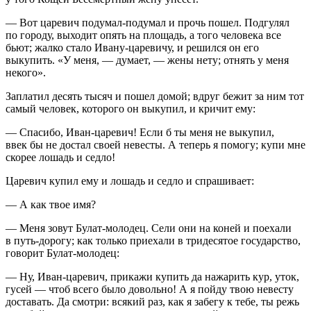
— Вот царевич подумал-подумал и прочь пошел. Подгулял
по городу, выходит опять на площадь, а того человека все
бьют; жалко стало Ивану-царевичу, и решился он его
выкупить. «У меня, — думает, — жены нету; отнять у меня
некого».
Заплатил десять тысяч и пошел домой; вдруг бежит за ним тот
самый человек, которого он выкупил, и кричит ему:
— Спасибо, Иван-царевич! Если б ты меня не выкупил,
ввек бы не достал своей невесты. А теперь я помогу; купи мне
скорее лошадь и седло!
Царевич купил ему и лошадь и седло и спрашивает:
— А как твое имя?
— Меня зовут Булат-молодец. Сели они на коней и поехали
в путь-дорогу; как только приехали в тридесятое государство,
говорит Булат-молодец:
— Ну, Иван-царевич, прикажи купить да нажарить кур, уток,
гусей — чтоб всего было довольно! А я пойду твою невесту
доставать. Да смотри: всякий раз, как я забегу к тебе, ты режь