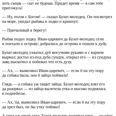
хоть съешь — сыт не будешь. Придет время — я сам тебе
пригожусь!
— Ну, ползи с Богом! — сказал Булат-молодец. Он посмотрел
на море, увидал рыбака в лодке и крикнул:
— Причаливай к берегу!
Рыбак подал лодку. Иван-царевич да Булат-молодец сели
и поехали к острову; добрались до острова и пошли к дубу.
Булат-молодец ухватил дуб могучими руками и с корнем
вырвал; достал из-под дуба сундук, открыл его — из сундука
заяц выскочил и побежал что есть духу.
— Ах, — вымолвил Иван-царевич, — если б на эту пору
да собака была, она б зайца поймала!
Глядь — а собака уж тащит зайца. Булат-молодец взял его
да разорвал — из зайца вылетела утка и высоко поднялась
в поднебесье.
— Ах, ты, вымолвил Иван-царевич, — если б на эту пору
да орел был, он бы утку поймал!
А орел уж несет утку. Булат-молодец разорвал утку — из утки