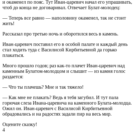
и окаменел по пояс. Тут Иван-царевич начал его упрашивать,
чтоб до конца не договаривал. Отвечает Булат-молодец:
— Теперь все равно — наполовину окаменел, так не стоит
жить!
Рассказал про третью ночь и оборотился весь в камень.
Иван-царевич поставил его в особой палате и каждый день
стал ходить туда с Василисой Кирбитьевной да горько
плакаться.
Много прошло годов; раз как-то плачет Иван-царевич над
каменным Булатом-молодцом и слышит — из камня голос
раздается:
— Что ты плачешь? Мне и так тяжело!
— Как мне не плакать? Ведь я тебя загубил. И тут пала
горючая слеза Ивана-царевича на каменного Булата-молодца.
Ожил он. Иван-царевич с Василисой Кирбитьевной
обрадовались и на радостях задали пир на весь мир.
Оцените сказку!
4