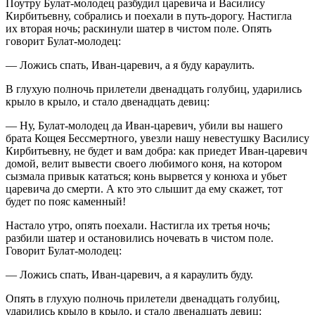
Поутру Булат-молодец разбудил царевича и Василису
Кирбитьевну, собрались и поехали в путь-дорогу. Настигла
их вторая ночь; раскинули шатер в чистом поле. Опять
говорит Булат-молодец:
— Ложись спать, Иван-царевич, а я буду караулить.
В глухую полночь прилетели двенадцать голубиц, ударились
крыло в крыло, и стало двенадцать девиц:
— Ну, Булат-молодец да Иван-царевич, убили вы нашего
брата Кощея Бессмертного, увезли нашу невестушку Василису
Кирбитьевну, не будет и вам добра: как приедет Иван-царевич
домой, велит вывести своего любимого коня, на котором
сызмала привык кататься; конь вырвется у конюха и убьет
царевича до смерти. А кто это слышит да ему скажет, тот
будет по пояс каменный!
Настало утро, опять поехали. Настигла их третья ночь;
разбили шатер и остановились ночевать в чистом поле.
Говорит Булат-молодец:
— Ложись спать, Иван-царевич, а я караулить буду.
Опять в глухую полночь прилетели двенадцать голубиц,
ударились крыло в крыло, и стало двенадцать девиц: