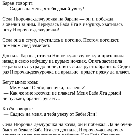
Баран говорит:
— Садись на меня, я тебя домой увезу!
Села Нюрочка-девчурочка на барана — он и побежал,
а овечки за ним. Вернулась Баба Яга в избушку, хватилась —
нету Нюрочки-девчурочки!
Села она в ступу, пустилась в погоню. Пестом погоняет,
помелом след заметает.
Догнала барана, отняла Нюрочку-девчурочку и притащила
назад в свою избушку на курьих ножках. Опять заставила
её работать с утра до ночи, опять стала ругать-бранить. Сидит
раз Нюрочка-девчурочка на крыльце, прядёт пряжу да плачет.
Бегут мимо козы:
— Ме-ме-ме! О чём, девочка, плачешь?
— Как же мне козочки не плакать! Меня Баба Яга домой
не пускает, бранит-ругает…
Козёл говорит:
— Садись на меня, я тебя увезу от Бабы Яги!
Села Нюрочка-девчурочка на козла, он и побежал. Да не очень
быстро бежал: Баба Яга его догнала, Нюрочку-девчурочку