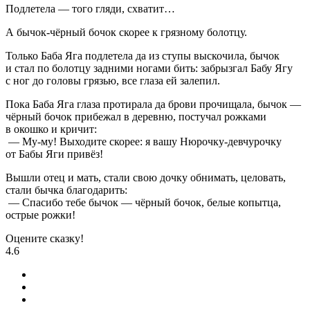
Подлетела — того гляди, схватит…
А бычок-чёрный бочок скорее к грязному болотцу.
Только Баба Яга подлетела да из ступы выскочила, бычок
и стал по болотцу задними ногами бить: забрызгал Бабу Ягу
с ног до головы грязью, все глаза ей залепил.
Пока Баба Яга глаза протирала да брови прочищала, бычок —
чёрный бочок прибежал в деревню, постучал рожками
в окошко и кричит:
— Му-му! Выходите скорее: я вашу Нюрочку-девчурочку
от Бабы Яги привёз!
Вышли отец и мать, стали свою дочку обнимать, целовать,
стали бычка благодарить:
— Спасибо тебе бычок — чёрный бочок, белые копытца,
острые рожки!
Оцените сказку!
4.6