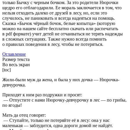
только Бычку с черным бочком. За это родители Нюрочки
щедро его отблагодарили. Ее мораль заключается в том, что
нельзя отходить далеко от друзей в лесу, но, если это
случилось, не паниковать и всегда надеяться на помощь.
Сказка «Бычок чёрный бочок, белые копытца» (которую
можно на нашем сайте бесплатно скачать или распечатать
в pdf формате) учит детей не отчаиваться не терять надежды
в сложных ситуациях. Также нужно всегда помнить
о правилах поведения в лесу, чтобы не потеряться.
Оглавление
Размер текста
Во весь экран
[toc]
Жили-были муж да жена, и была у них дочка — Нюрочка-
девчурочка.
Приходят к ним раз подружки и просят:
— Отпустите с нами Нюрочку-девчурочку в лес — по грибы,
по ягоды!
Мать да отец говорят:
— Ступайте, только не потеряйте её в лесу: она у нас
маленькая — заблудится, одна дороги домой не найдёт.