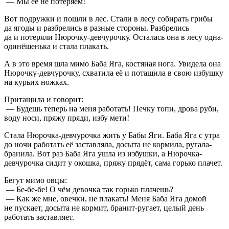
— Мы её не потеряем!
Вот подружки и пошли в лес. Стали в лесу собирать грибы
да ягоды и разбрелись в разные стороны. Разбрелись
да и потеряли Нюрочку-девчурочку. Осталась она в лесу одна-
одинёшенька и стала плакать.
А в это время шла мимо Баба Яга, костяная нога. Увидела она
Нюрочку-девчурочку, схватила её и потащила в свою избушку
на курьих ножках.
Притащила и говорит:
— Будешь теперь на меня работать! Печку топи, дрова руби,
воду носи, пряжу пряди, избу мети!
Стала Нюрочка-девчурочка жить у Бабы Яги. Баба Яга с утра
до ночи работать её заставляла, досыта не кормила, ругала-
бранила. Вот раз Баба Яга ушла из избушки, а Нюрочка-
девчурочка сидит у окошка, пряжу прядёт, сама горько плачет.
Бегут мимо овцы:
— Бе-бе-бе! О чём девочка так горько плачешь?
— Как же мне, овечки, не плакать! Меня Баба Яга домой
не пускает, досыта не кормит, бранит-ругает, целый день
работать заставляет.