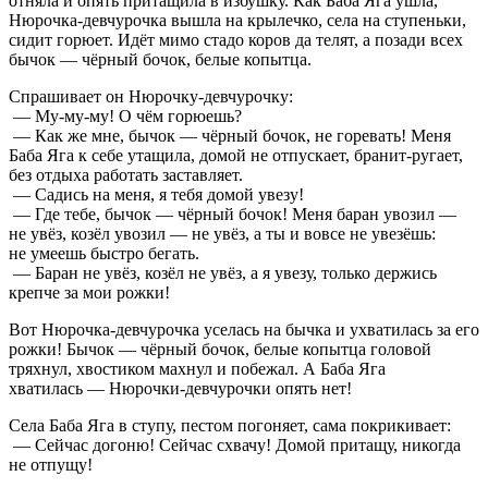
отняла и опять притащила в избушку. Как Баба Яга ушла,
Нюрочка-девчурочка вышла на крылечко, села на ступеньки,
сидит горюет. Идёт мимо стадо коров да телят, а позади всех
бычок — чёрный бочок, белые копытца.
Спрашивает он Нюрочку-девчурочку:
— Му-му-му! О чём горюешь?
— Как же мне, бычок — чёрный бочок, не горевать! Меня
Баба Яга к себе утащила, домой не отпускает, бранит-ругает,
без отдыха работать заставляет.
— Садись на меня, я тебя домой увезу!
— Где тебе, бычок — чёрный бочок! Меня баран увозил —
не увёз, козёл увозил — не увёз, а ты и вовсе не увезёшь:
не умеешь быстро бегать.
— Баран не увёз, козёл не увёз, а я увезу, только держись
крепче за мои рожки!
Вот Нюрочка-девчурочка уселась на бычка и ухватилась за его
рожки! Бычок — чёрный бочок, белые копытца головой
тряхнул, хвостиком махнул и побежал. А Баба Яга
хватилась — Нюрочки-девчурочки опять нет!
Села Баба Яга в ступу, пестом погоняет, сама покрикивает:
— Сейчас догоню! Сейчас схвачу! Домой притащу, никогда
не отпущу!