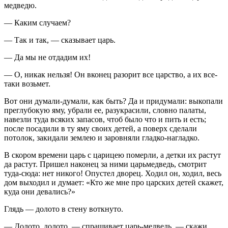
медведю.
— Каким случаем?
— Так и так, — сказывает царь.
— Да мы не отдадим их!
— О, никак нельзя! Он вконец разорит все царство, а их все-
таки возьмет.
Вот они думали-думали, как быть? Да и придумали: выкопали
преглубокую яму, убрали ее, разукрасили, словно палаты,
навезли туда всяких запасов, чтоб было что и пить и есть;
после посадили в ту яму своих детей, а поверх сделали
потолок, закидали землею и заровняли гладко-нагладко.
В скором времени царь с царицею померли, а детки их растут
да растут. Пришел наконец за ними царьмедведь, смотрит
туда-сюда: нет никого! Опустел дворец. Ходил он, ходил, весь
дом выходил и думает: «Кто же мне про царских детей скажет,
куда они девались?»
Глядь — долото в стену воткнуто.
— Долото, долото, — спрашивает царь-медведь, — скажи