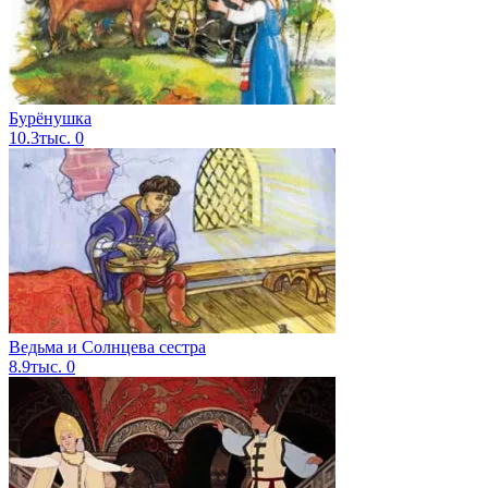
Бурёнушка
10.3тыс.
0
Ведьма и Солнцева сестра
8.9тыс.
0