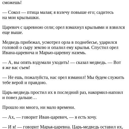
сможешь!
— Сокол — птица малая; я взлечу повыше его; садитесь
на мои крылышки.
Царевич с царевною сели; орел взмахнул крыльями и взвился
еще выше.
Медведь прибежал, усмотрел орла в поднебесье, ударился
головой о сыру землю и опалил ему крылья. Спустил орел
Ивана-царевича и Марью-царевну наземь.
— А, вы опять вздумали уходить! — сказал медведь. — Вот
я же вас съем!
— Не ешь, пожалуйста, нас орел взманил! Мы будем служить
тебе верой и правдою.
Царь-медведь простил их в последний раз, накормил-напоил
и повез дальше…
Прошло ни много, ни мало времени.
— Ах, — говорит Иван-царевич, — я есть хочу.
— И я! — говорит Марья-царевна. Царь-медведь оставил их,