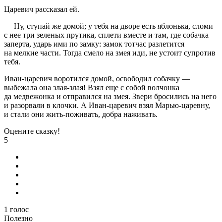
Царевич рассказал ей.
— Ну, ступай же домой; у тебя на дворе есть яблонька, сломи
с нее три зеленых прутика, сплети вместе и там, где собачка
заперта, ударь ими по замку: замок тотчас разлетится
на мелкие части. Тогда смело на змея иди, не устоит супротив
тебя.
Иван-царевич воротился домой, освободил собачку —
выбежала она злая-злая! Взял еще с собой волчонка
да медвежонка и отправился на змея. Звери бросились на него
и разорвали в клочки. А Иван-царевич взял Марью-царевну,
и стали они жить-поживать, добра наживать.
Оцените сказку!
5
1
голос
Полезно