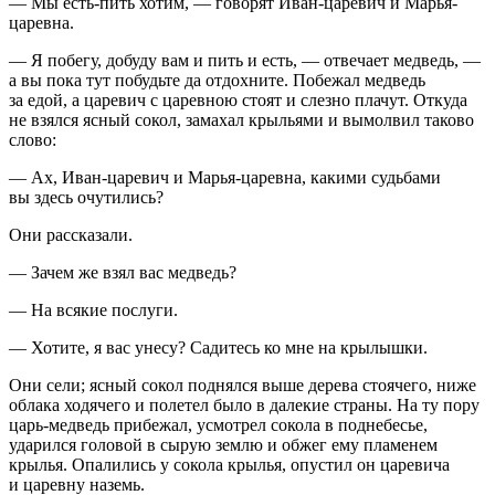
— Мы есть-пить хотим, — говорят Иван-царевич и Марья-
царевна.
— Я побегу, добуду вам и пить и есть, — отвечает медведь, —
а вы пока тут побудьте да отдохните. Побежал медведь
за едой, а царевич с царевною стоят и слезно плачут. Откуда
не взялся ясный сокол, замахал крыльями и вымолвил таково
слово:
— Ах, Иван-царевич и Марья-царевна, какими судьбами
вы здесь очутились?
Они рассказали.
— Зачем же взял вас медведь?
— На всякие послуги.
— Хотите, я вас унесу? Садитесь ко мне на крылышки.
Они сели; ясный сокол поднялся выше дерева стоячего, ниже
облака ходячего и полетел было в далекие страны. На ту пору
царь-медведь прибежал, усмотрел сокола в поднебесье,
ударился головой в сырую землю и обжег ему пламенем
крылья. Опалились у сокола крылья, опустил он царевича
и царевну наземь.