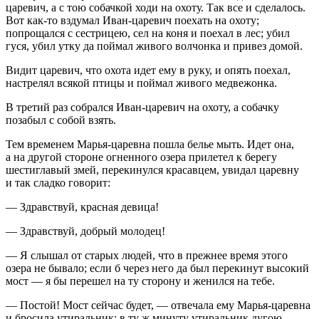
царевич, а с тою собачкой ходи на охоту. Так все и сделалось.
Вот как-то вздумал Иван-царевич поехать на охоту;
попрощался с сестрицею, сел на коня и поехал в лес; убил
гуся, убил утку да поймал живого волчонка и привез домой.
Видит царевич, что охота идет ему в руку, и опять поехал,
настрелял всякой птицы и поймал живого медвежонка.
В третий раз собрался Иван-царевич на охоту, а собачку
позабыл с собой взять.
Тем временем Марья-царевна пошла белье мыть. Идет она,
а на другой стороне огненного озера прилетел к берегу
шестиглавый змей, перекинулся красавцем, увидал царевну
и так сладко говорит:
— Здравствуй, красная девица!
— Здравствуй, добрый молодец!
— Я слышал от старых людей, что в прежнее время этого
озера не бывало; если б через него да был перекинут высокий
мост — я бы перешел на ту сторону и женился на тебе.
— Постой! Мост сейчас будет, — отвечала ему Марья-царевна
и бросила утиральник: в ту ж минуту утиральник дугою