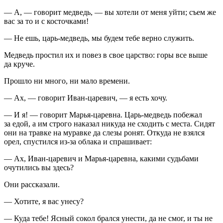
— А, — говорит медведь, — вы хотели от меня уйти; съем же
вас за то и с косточками!
— Не ешь, царь-медведь, мы будем тебе верно служить.
Медведь простил их и повез в свое царство: горы все выше
да круче.
Прошло ни много, ни мало времени.
— Ах, — говорит Иван-царевич, — я есть хочу.
— И я! — говорит Марья-царевна. Царь-медведь побежал
за едой, а им строго наказал никуда не сходить с места. Сидят
они на травке на муравке да слезы ронят. Откуда не взялся
орел, спустился из-за облака и спрашивает:
— Ах, Иван-царевич и Марья-царевна, какими судьбами
очутились вы здесь?
Они рассказали.
— Хотите, я вас унесу?
— Куда тебе! Ясный сокол брался унести, да не смог, и ты не