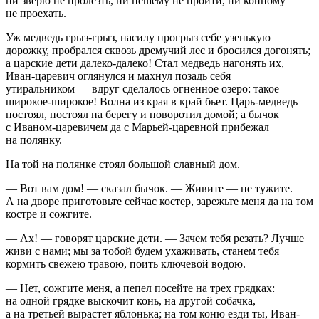
ни зверю не пролезть, ни пешему не пройти, ни конному
не проехать.
Уж медведь грыз-грыз, насилу прогрыз себе узенькую
дорожку, пробрался сквозь дремучий лес и бросился догонять;
а царские дети далеко-далеко! Стал медведь нагонять их,
Иван-царевич оглянулся и махнул позадь себя
утиральником — вдруг сделалось огненное озеро: такое
широкое-широкое! Волна из края в край бьет. Царь-медведь
постоял, постоял на берегу и поворотил домой; а бычок
с Иваном-царевичем да с Марьей-царевной прибежал
на полянку.
На той на полянке стоял большой славный дом.
— Вот вам дом! — сказал бычок. — Живите — не тужите.
А на дворе приготовьте сейчас костер, зарежьте меня да на том
костре и сожгите.
— Ах! — говорят царские дети. — Зачем тебя резать? Лучше
живи с нами; мы за тобой будем ухаживать, станем тебя
кормить свежею травою, поить ключевой водою.
— Нет, сожгите меня, а пепел посейте на трех грядках:
на одной грядке выскочит конь, на другой собачка,
а на третьей вырастет яблонька; на том коню езди ты, Иван-