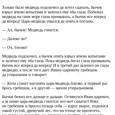
Только было медведь подскочил да хотел сцапать, бычок
взрыл землю копытами и залепил ему оба глаза. Побежал
медведь на сине море глаза промывать, а бычок все вперед
да вперед! Царь-медведь умылся да опять в погоню.
— Ах, бычок! Медведь гонится.
— Далеко ли?
— Ох, близко!
Медведь подскочил, а бычок опять взрыл землю копытами
и залепил ему оба глаза. Пока медведь бегал глаза промывать,
бычок все вперед да вперед! И в третий раз залепил он глаза
медведю; а после того дает Ивану-царевичу гребешок
да утиральник и говорит:
— Коли станет нагонять царь-медведь близко, в первый раз
брось гребешок, а в другой — махни утиральником.
Бычок бежит все дальше и дальше. Оглянулся Иван-царевич,
а за ними царь-медведь гонится: вот-вот схватит! Взял
он гребешок и бросил позадь себя — вдруг вырос, поднялся
такой густой, дремучий лес, что ни птице не пролететь,