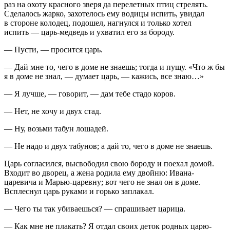
раз на охоту красного зверя да перелетных птиц стрелять.
Сделалось жарко, захотелось ему водицы испить, увидал
в стороне колодец, подошел, нагнулся и только хотел
испить — царь-медведь и ухватил его за бороду.
— Пусти, — просится царь.
— Дай мне то, чего в доме не знаешь; тогда и пущу. «Что ж бы
я в доме не знал, — думает царь, — кажись, все знаю…»
— Я лучше, — говорит, — дам тебе стадо коров.
— Нет, не хочу и двух стад.
— Ну, возьми табун лошадей.
— Не надо и двух табунов; а дай то, чего в доме не знаешь.
Царь согласился, высвободил свою бороду и поехал домой.
Входит во дворец, а жена родила ему двойню: Ивана-
царевича и Марью-царевну; вот чего не знал он в доме.
Всплеснул царь руками и горько заплакал.
— Чего ты так убиваешься? — спрашивает царица.
— Как мне не плакать? Я отдал своих деток родных царю-