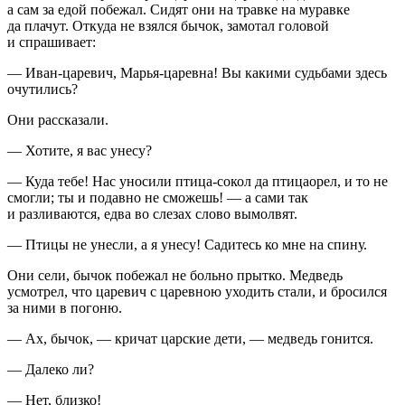
а сам за едой побежал. Сидят они на травке на муравке
да плачут. Откуда не взялся бычок, замотал головой
и спрашивает:
— Иван-царевич, Марья-царевна! Вы какими судьбами здесь
очутились?
Они рассказали.
— Хотите, я вас унесу?
— Куда тебе! Нас уносили птица-сокол да птицаорел, и то не
смогли; ты и подавно не сможешь! — а сами так
и разливаются, едва во слезах слово вымолвят.
— Птицы не унесли, а я унесу! Садитесь ко мне на спину.
Они сели, бычок побежал не больно прытко. Медведь
усмотрел, что царевич с царевною уходить стали, и бросился
за ними в погоню.
— Ах, бычок, — кричат царские дети, — медведь гонится.
— Далеко ли?
— Нет, близко!