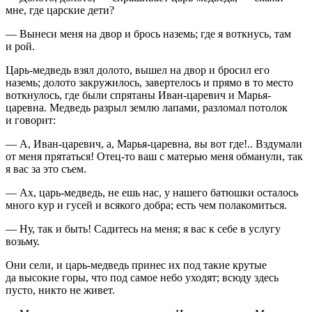
мне, где царские дети?
— Вынеси меня на двор и брось наземь; где я воткнусь, там
и рой.
Царь-медведь взял долото, вышел на двор и бросил его
наземь; долото закружилось, завертелось и прямо в то место
воткнулось, где были спрятаны Иван-царевич и Марья-
царевна. Медведь разрыл землю лапами, разломал потолок
и говорит:
— А, Иван-царевич, а, Марья-царевна, вы вот где!.. Вздумали
от меня прятаться! Отец-то ваш с матерью меня обманули, так
я вас за это съем.
— Ах, царь-медведь, не ешь нас, у нашего батюшки осталось
много кур и гусей и всякого добра; есть чем полакомиться.
— Ну, так и быть! Садитесь на меня; я вас к себе в услугу
возьму.
Они сели, и царь-медведь принес их под такие крутые
да высокие горы, что под самое небо уходят; всюду здесь
пусто, никто не живет.