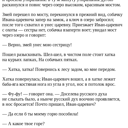
раскинулся и повис через озеро высоким, красивым мостом.
Змей перешел по мосту, перекинулся в прежний вид, собачку
Ивана-царевича запер на замок, а ключ в озеро забросил;
после того схватил и унес царевну. Приезжает Иван-царевич
с охоты — сестры нет, собачка взаперти воет; увидал мост
через озеро и говорит:
— Верно, змей унес мою сестрицу!
Пошел разыскивать. Шел-шел, в чистом поле стоит хатка
на курьих лапках, На собачьих пятках.
— Хатка, хатка! Повернись к лесу задом, ко мне передом.
Хатка повернулась; Иван-царевич вошел, а в хатке лежит
баба-яга костяная нога из угла в угол, нос в потолок врос.
— Фу-фу! — говорит она. — Доселева русского духа
не слыхать было, а нынче русский дух воочию проявляется,
в нос бросается! Почто пришел, Иван-царевич?
— Да если б ты моему горю пособила!
— А какое твое горе?