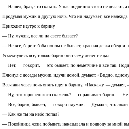
— Нашел, брат, что сказать. У нас подлинно этого не делают, 
Продумал мужик и другую ночь. Что ни надумает, все надежда 
Приходит наутро к барину.
— Ну, мужик, все ли на свете бывает?
— Не все, барин: баба попом не бывает, красная девка обедни н
Усмехнулись все, только барин опять ему денег не дал.
— Нет, — говорит, — это бывает; по неметчине и все так. Поди
Плюнул с досады мужик, идучи домой, думает: «Видно, одному 
Все-таки через ночь опять идет к барину. «Наскажу, — думает,
— Ну, что хорошенького скажешь? — спрашивает барин. — Не уз
— Все, барин, бывает, — говорит мужик. — Думал я, что люди хо
— Как же ты на небо попал?
— Покойница жена побывать наказывала и подводу за мной выс