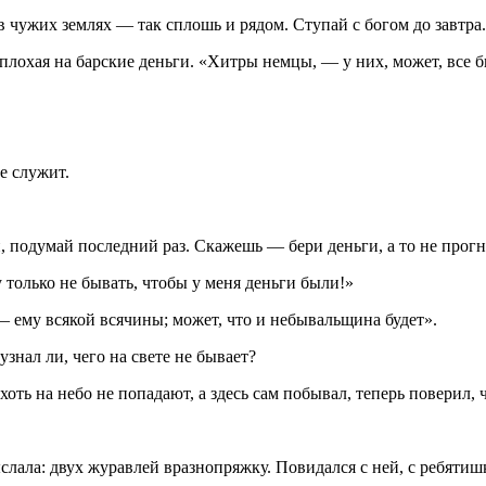
а в чужих землях — так сплошь и рядом. Ступай с богом до завт
плохая на барские деньги. «Хитры немцы, — у них, может, все б
е служит.
, подумай последний раз. Скажешь — бери деньги, а то не прогн
только не бывать, чтобы у меня деньги были!»
 — ему всякой всячины; может, что и небывальщина будет».
нал ли, чего на свете не бывает?
ть на небо не попадают, а здесь сам побывал, теперь поверил, ч
лала: двух журавлей вразнопряжку. Повидался с ней, с ребятиш