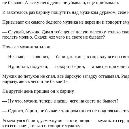
не бывало. А все у него денег не убывало, еще прибывало.
И захотелось раз барину пошутить над мужиком-дураком, себе и
Призывает он самого бедного мужика из деревни и говорит ему
— Слушай, мужик. Дам я тебе денег целую маленку, только скажи
послать можно. Скажи же: чего на свете не бывает?
Почесал мужик затылок.
— Не знаю, — говорит, — барин, кажись, взаправду все на свет
— Ну, пойди, подумай, — говорит барин, — а завтра приходи, 
Мужик до петухов не спал, все барскую загадку отгадывал. Разду
наудачу, авось чего и не бывает!»
На другой день пришел он к барину.
— Ну что, мужик, теперь знаешь, чего на свете не бывает?
— Одного, барин, не бывает: топором никто не подпоясывается,
Усмехнулся барин, усмехнулись гости; видят — мужик-то сер, д
кто его знает, только и говорит мужику: