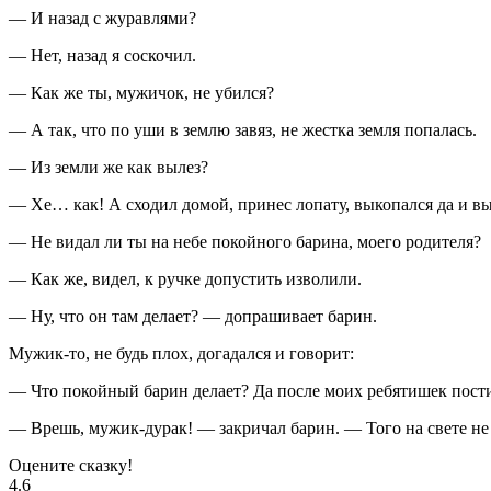
— И назад с журавлями?
— Нет, назад я соскочил.
— Как же ты, мужичок, не убился?
— А так, что по уши в землю завяз, не жестка земля попалась.
— Из земли же как вылез?
— Хе… как! А сходил домой, принес лопату, выкопался да и вы
— Не видал ли ты на небе покойного барина, моего родителя?
— Как же, видел, к ручке допустить изволили.
— Ну, что он там делает? — допрашивает барин.
Мужик-то, не будь плох, догадался и говорит:
— Что покойный барин делает? Да после моих ребятишек пости
— Врешь, мужик-дурак! — закричал барин. — Того на свете не 
Оцените сказку!
4.6