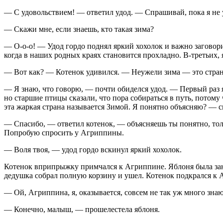
— С удовольствием! — ответил удод. — Спрашивай, пока я не 
— Скажи мне, если знаешь, кто такая зима?
— О-о-о! — Удод гордо поднял яркий хохолок и важно заговорил
когда в наших родных краях становится прохладно. В-третьих, я
— Вот как? — Котенок удивился. — Неужели зима — это стра
— Я знаю, что говорю, — почти обиделся удод. — Первый раз я 
но старшие птицы сказали, что пора собираться в путь, потому
эта жаркая страна называется Зимой. Я понятно объясняю? — с
— Спасибо, — ответил котенок, — объясняешь ты понятно, только
Попробую спросить у Агриппины.
— Воля твоя, — удод гордо вскинул яркий хохолок.
Котенок вприпрыжку примчался к Агриппине. Яблоня была заня
дедушка собрал полную корзину и ушел. Котенок подкрался к 
— Ой, Агриппина, я, оказывается, совсем не так уж много знаю
— Конечно, малыш, — прошелестела яблоня.