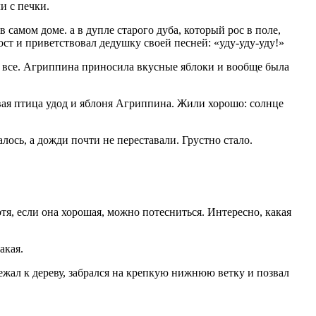
и с печки.
самом доме. а в дупле старого дуба, который рос в поле,
ост и приветствовал дедушку своей песней: «уду-уду-уду!»
и все. Агриппина приносила вкусные яблоки и вообще была
сивая птица удод и яблоня Агриппина. Жили хорошо: солнце
ось, а дожди почти не переставали. Грустно стало.
, если она хорошая, можно потесниться. Интересно, какая
акая.
бежал к дереву, забрался на крепкую нижнюю ветку и позвал