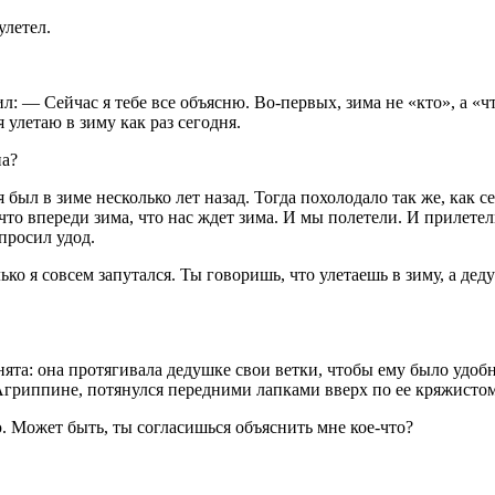
улетел.
: — Сейчас я тебе все объясню. Во-первых, зима не «кто», а «чт
 улетаю в зиму как раз сегодня.
на?
был в зиме несколько лет назад. Тогда похолодало так же, как с
 что впереди зима, что нас ждет зима. И мы полетели. И прилете
просил удод.
 я совсем запутался. Ты говоришь, что улетаешь в зиму, а дедуш
та: она протягивала дедушке свои ветки, чтобы ему было удобн
Агриппине, потянулся передними лапками вверх по ее кряжисто
. Может быть, ты согласишься объяснить мне кое-что?