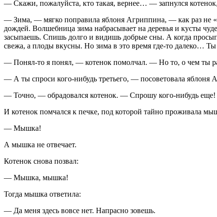
— Скажи, пожалуйста, кто такая, вернее… — запнулся котенок,
— Зима, — мягко поправила яблоня Агриппина, — как раз не «ч
дождей. Волшебница зима набрасывает на деревья и кусты чу
засыпаешь. Спишь долго и видишь добрые сны. А когда просыпа
свежа, а плоды вкусны. Но зима в это время где-то далеко… Т
— Понял-то я понял, — котенок помолчал. — Но то, о чем ты ра
— А ты спроси кого-нибудь третьего, — посоветовала яблоня А
— Точно, — обрадовался котенок. — Спрошу кого-нибудь еще! С
И котенок помчался к печке, под которой тайно проживала мыш
— Мышка!
А мышка не отвечает.
Котенок снова позвал:
— Мышка, мышка!
Тогда мышка ответила:
— Да меня здесь вовсе нет. Напрасно зовешь.