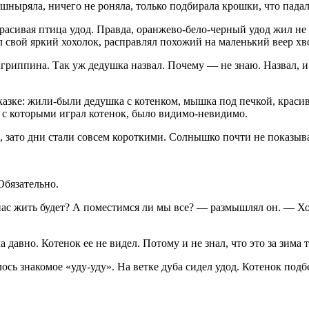
шныряла, ничего не роняла, только подбирала крошки, что падал
сивая птица удод. Правда, оранжево-бело-черный удод жил не в 
л свой яркий хохолок, расправлял похожий на маленький веер хв
 Агриппина. Так уж дедушка назвал. Почему — не знаю. Назвал, 
 в сказке: жили-были дедушка с котенком, мышка под печкой, кра
к, с которыми играл котенок, было видимо-невидимо.
 зато дни стали совсем короткими. Солнышко почти не показывал
Обязательно.
с жить будет? А поместимся ли мы все? — размышлял он. — Хотя
 давно. Котенок ее не видел. Потому и не знал, что это за зима т
ось знакомое «уду-уду». На ветке дуба сидел удод. Котенок под