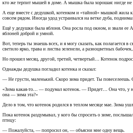
кто же терпит мышей в доме. А мышка была хорошая: нигде не 
А еще вместе с дедушкой, котенком и «тайной» мышкой жила кра
совсем рядом. Иногда удод устраивался на ветке дуба, поднима
Ещё у дедушки была яблоня. Она росла под окном, и звали ее
яблоней доброй и умной.
Вот, теперь ты знаешь всех, и я могу сказать, как полагается
светило ярко, трава и листва зеленели, а разноцветных бабоче
Но прошел месяц, другой, третий, четвертый… Котенок подрос,
Однажды дедушка погладил котенка и сказал:
— Не грусти, маленький. Скоро зима придет. Ты повеселеешь. 
«Зима какая-то… — подумал котенок. — Придет… Она что, у на
она — зима эта?»
Дело в том, что котенок родился в теплом месяце мае. Зима ушла
Пока котенок раздумывал, у кого бы спросить о зиме, послышал
птицу:
— Пожалуйста, — попросил он, — объясни мне одну вещь.