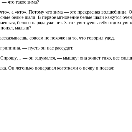
 — что такое зима?
то», а «кто». Потому что зима — это прекрасная волшебница. Он
десные белые шали. В первое мгновение белые шали кажутся оч
ешься, белого наряда уже нет. Зато чувствуешь себя отдохнувшей
ы понял, малыш?
ссказываешь, совсем не похоже на то, что говорил удод.
гриппина, — пусть он нас рассудит.
прошу… — он задумался, — мышку: она живет тихо, все слышит, 
ка. Он легонько поцарапал коготками о печку и позвал: