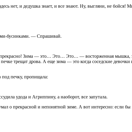
есь нет, и дедушка знает, и все знают. Ну, выгляни, не бойся! М
ами-бусинками. — Спрашивай.
рекрасно! Зима — это… Это… Это… — восторженная мышка, забы
в печке трещат дрова. А еще зима — это когда соседские девочк
в под печку, пропищала:
судила удода и Агриппину, а наоборот, все запутала.
умал о прекрасной и непонятной зиме. А вот интересно: если бы