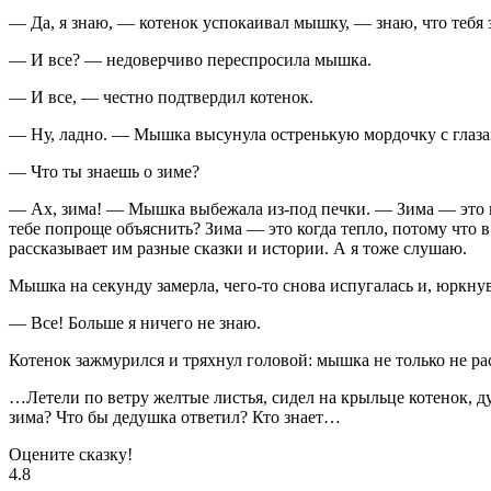
— Да, я знаю, — котенок успокаивал мышку, — знаю, что тебя зд
— И все? — недоверчиво переспросила мышка.
— И все, — честно подтвердил котенок.
— Ну, ладно. — Мышка высунула остренькую мордочку с глаз
— Что ты знаешь о зиме?
— Ах, зима! — Мышка выбежала из-под печки. — Зима — это п
тебе попроще объяснить? Зима — это когда тепло, потому что 
рассказывает им разные сказки и истории. А я тоже слушаю.
Мышка на секунду замерла, чего-то снова испугалась и, юркну
— Все! Больше я ничего не знаю.
Котенок зажмурился и тряхнул головой: мышка не только не рас
…Летели по ветру желтые листья, сидел на крыльце котенок, д
зима? Что бы дедушка ответил? Кто знает…
Оцените сказку!
4.8