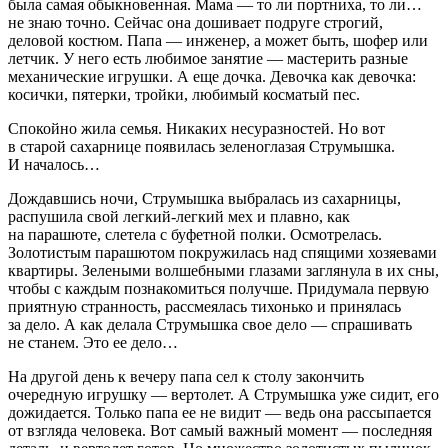
была самая обыкновенная. Мама — то ли портниха, то ли…
не знаю точно. Сейчас она дошивает подруге строгий,
деловой костюм. Папа — инженер, а может быть, шофер или
летчик. У него есть любимое занятие — мастерить разные
механические игрушки. А еще дочка. Девочка как девочка:
косички, пятерки, тройки, любимый косматый пес.
Спокойно жила семья. Никаких несуразностей. Но вот
в старой сахарнице появилась зеленоглазая Струмышка.
И началось…
Дождавшись ночи, Струмышка выбралась из сахарницы,
распушила свой легкий-легкий мех и плавно, как
на парашюте, слетела с буфетной полки. Осмотрелась.
Золотистым парашютом покружилась над спящими хозяевами
квартиры. Зелеными волшебными глазами заглянула в их сны,
чтобы с каждым познакомиться получше. Придумала первую
приятную странность, рассмеялась тихонько и принялась
за дело. А как делала Струмышка свое дело — спрашивать
не станем. Это ее дело…
На другой день к вечеру папа сел к столу закончить
очередную игрушку — вертолет. А Струмышка уже сидит, его
дожидается. Только папа ее не видит — ведь она рассыпается
от взгляда человека. Вот самый важный момент — последняя