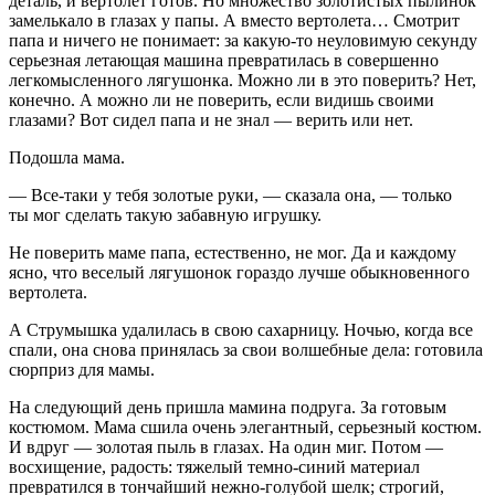
деталь, и вертолет готов. Но множество золотистых пылинок
замелькало в глазах у папы. А вместо вертолета… Смотрит
папа и ничего не понимает: за какую-то неуловимую секунду
серьезная летающая машина превратилась в совершенно
легкомысленного лягушонка. Можно ли в это поверить? Нет,
конечно. А можно ли не поверить, если видишь своими
глазами? Вот сидел папа и не знал — верить или нет.
Подошла мама.
— Все-таки у тебя золотые руки, — сказала она, — только
ты мог сделать такую забавную игрушку.
Не поверить маме папа, естественно, не мог. Да и каждому
ясно, что веселый лягушонок гораздо лучше обыкновенного
вертолета.
А Струмышка удалилась в свою сахарницу. Ночью, когда все
спали, она снова принялась за свои волшебные дела: готовила
сюрприз для мамы.
На следующий день пришла мамина подруга. За готовым
костюмом. Мама сшила очень элегантный, серьезный костюм.
И вдруг — золотая пыль в глазах. На один миг. Потом —
восхищение, радость: тяжелый темно-синий материал
превратился в тончайший нежно-голубой шелк; строгий,