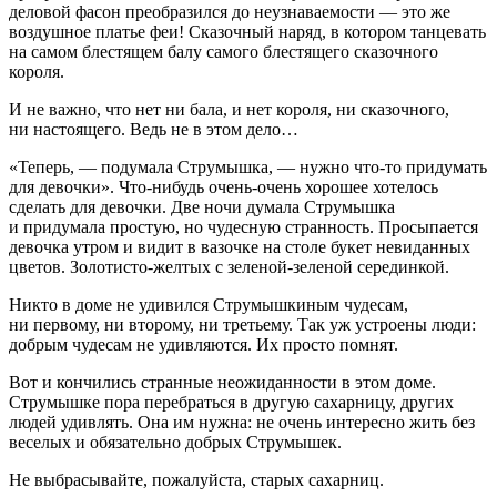
деловой фасон преобразился до неузнаваемости — это же
воздушное платье феи! Сказочный наряд, в котором танцевать
на самом блестящем балу самого блестящего сказочного
короля.
И не важно, что нет ни бала, и нет короля, ни сказочного,
ни настоящего. Ведь не в этом дело…
«Теперь, — подумала Струмышка, — нужно что-то придумать
для девочки». Что-нибудь очень-очень хорошее хотелось
сделать для девочки. Две ночи думала Струмышка
и придумала простую, но чудесную странность. Просыпается
девочка утром и видит в вазочке на столе букет невиданных
цветов. Золотисто-желтых с зеленой-зеленой серединкой.
Никто в доме не удивился Струмышкиным чудесам,
ни первому, ни второму, ни третьему. Так уж устроены люди:
добрым чудесам не удивляются. Их просто помнят.
Вот и кончились странные неожиданности в этом доме.
Струмышке пора перебраться в другую сахарницу, других
людей удивлять. Она им нужна: не очень интересно жить без
веселых и обязательно добрых Струмышек.
Не выбрасывайте, пожалуйста, старых сахарниц.