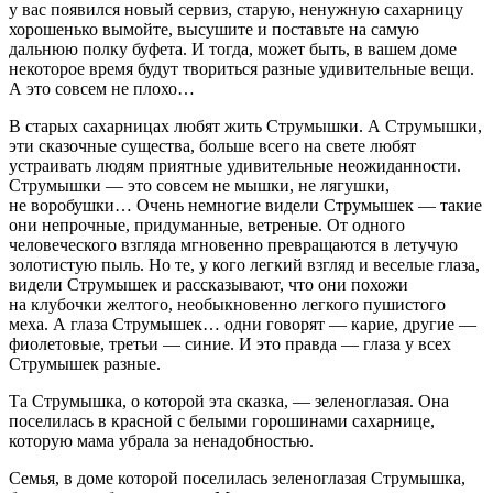
у вас появился новый сервиз, старую, ненужную сахарницу
хорошенько вымойте, высушите и поставьте на самую
дальнюю полку буфета. И тогда, может быть, в вашем доме
некоторое время будут твориться разные удивительные вещи.
А это совсем не плохо…
В старых сахарницах любят жить Струмышки. А Струмышки,
эти сказочные существа, больше всего на свете любят
устраивать людям приятные удивительные неожиданности.
Струмышки — это совсем не мышки, не лягушки,
не воробушки… Очень немногие видели Струмышек — такие
они непрочные, придуманные, ветреные. От одного
человеческого взгляда мгновенно превращаются в летучую
золотистую пыль. Но те, у кого легкий взгляд и веселые глаза,
видели Струмышек и рассказывают, что они похожи
на клубочки желтого, необыкновенно легкого пушистого
меха. А глаза Струмышек… одни говорят — карие, другие —
фиолетовые, третьи — синие. И это правда — глаза у всех
Струмышек разные.
Та Струмышка, о которой эта сказка, — зеленоглазая. Она
поселилась в красной с белыми горошинами сахарнице,
которую мама убрала за ненадобностью.
Семья, в доме которой поселилась зеленоглазая Струмышка,