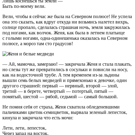
Лишь коснешься ты земли —
Быть по-моему вели.
Вели, чтобы я сейчас же была на Северном полюсе! Не успела
она это сказать, как вдруг откуда ни возьмись налетел вихрь,
солнце пропало, сделалась страшная ночь, земля закружилась
под ногами, как волчок. Женя, как была в летнем платьице
с голыми ногами, одна-одинешенька оказалась на Северном
полюсе, а мороз там сто градусов!
— Ай, мамочка, замерзаю! — закричала Женя и стала плакать,
но слезы тут же превратились в сосульки и повисли на носу,
как на водосточной трубе. А тем временем из-за льдины
вышли семь белых медведей и прямехонько к девочке, один
другого страшней: первый — нервный, второй — злой,
третий — в берете, четвертый — потертый, пятый —
помятый, шестой — рябой, седьмой — самый большой.
Не помня себя от страха, Женя схватила обледеневшими
пальчиками цветик-семицветик, вырвала зеленый лепесток,
кинула и закричала что есть мочи:
Лети, лети, лепесток,
Через запад на восток,