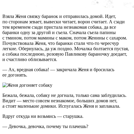
Взяла Женя связку баранок и отправилась домой. Идет,
по сторонам зевает, вывески читает, ворон считает. А сзади
тем временем сзади пристала незнакомая собака, да все
баранки одну за другой и съела. Сначала съела папины
с тмином, потом мамины с маком, потом Женины с сахаром.
Почувствовала Женя, что баранки стали что-то чересчур
легкие. Обернулась, да уж поздно. Мочалка болтается пустая,
а собака последнюю, розовую Павликову бараночку доедает,
и счастливо облизывается.
— Ах, вредная собака! — закричала Женя и бросилась
ее догонять.
Бежала, бежала, собаку не догнала, только сама заблудилась.
Видит — место совсем незнакомое, больших домов нет,
а стоят маленькие домики. Испугалась Женя и заплакала.
Вдруг откуда ни возьмись — старушка.
— Девочка, девочка, почему ты плачешь?