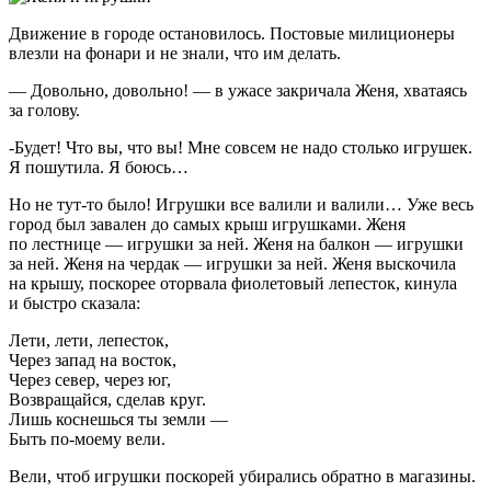
Движение в городе остановилось. Постовые милиционеры
влезли на фонари и не знали, что им делать.
— Довольно, довольно! — в ужасе закричала Женя, хватаясь
за голову.
-Будет! Что вы, что вы! Мне совсем не надо столько игрушек.
Я пошутила. Я боюсь…
Но не тут-то было! Игрушки все валили и валили… Уже весь
город был завален до самых крыш игрушками. Женя
по лестнице — игрушки за ней. Женя на балкон — игрушки
за ней. Женя на чердак — игрушки за ней. Женя выскочила
на крышу, поскорее оторвала фиолетовый лепесток, кинула
и быстро сказала:
Лети, лети, лепесток,
Через запад на восток,
Через север, через юг,
Возвращайся, сделав круг.
Лишь коснешься ты земли —
Быть по-моему вели.
Вели, чтоб игрушки поскорей убирались обратно в магазины.