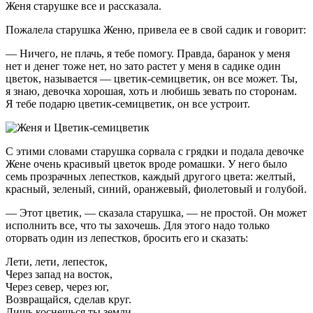
Женя старушке все и рассказала.
Пожалела старушка Женю, привела ее в свой садик и говорит:
— Ничего, не плачь, я тебе помогу. Правда, баранок у меня
нет и денег тоже нет, но зато растет у меня в садике один
цветок, называется — цветик-семицветик, он все может. Ты,
я знаю, девочка хорошая, хоть и любишь зевать по сторонам.
Я тебе подарю цветик-семицветик, он все устроит.
С этими словами старушка сорвала с грядки и подала девочке
Жене очень красивый цветок вроде ромашки. У него было
семь прозрачных лепестков, каждый другого цвета: желтый,
красный, зеленый, синий, оранжевый, фиолетовый и голубой.
— Этот цветик, — сказала старушка, — не простой. Он может
исполнить все, что ты захочешь. Для этого надо только
оторвать один из лепестков, бросить его и сказать:
Лети, лети, лепесток,
Через запад на восток,
Через север, через юг,
Возвращайся, сделав круг.
Лишь коснешься ты земли —