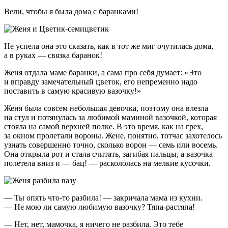
Вели, чтобы я была дома с баранками!
Не успела она это сказать, как в тот же миг очутилась дома,
а в руках — связка баранок!
Женя отдала маме баранки, а сама про себя думает: «Это
и вправду замечательный цветок, его непременно надо
поставить в самую красивую вазочку!»
Женя была совсем небольшая девочка, поэтому она влезла
на стул и потянулась за любимой маминой вазочкой, которая
стояла на самой верхней полке. В это время, как на грех,
за окном пролетали вороны. Жене, понятно, тотчас захотелось
узнать совершенно точно, сколько ворон — семь или восемь.
Она открыла рот и стала считать, загибая пальцы, а вазочка
полетела вниз и — бац! — раскололась на мелкие кусочки.
— Ты опять что-то разбила! — закричала мама из кухни.
— Не мою ли самую любимую вазочку? Тяпа-растяпа!
— Нет, нет, мамочка, я ничего не разбила. Это тебе