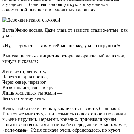
а у одной — большая говорящая кукла в кукольной
соломенной шляпке и в кукольных калошках.
Взяла Женю досада. Даже глаза от зависти стали желтые, как
у козы.
«Ну, — думает, — я вам сейчас покажу, у кого игрушки!»
Вынула цветик-семицветик, оторвала оранжевый лепесток,
кинула и сказала:
Лети, лети, лепесток,
Через запад на восток,
Через север, через юг,
Возвращайся, сделав круг.
Лишь коснешься ты земли —
Быть по-моему вели.
Вели, чтобы все игрушки, какие есть на свете, были мои!
И в тот же миг откуда ни возьмись со всех сторон повалили
к Жене игрушки. Первыми, конечно, прибежали куклы,
громко хлопая глазами и пища без передышки: «папа-мама»,
«папа-мама». Женя сначала очень обрадовалась, но кукол