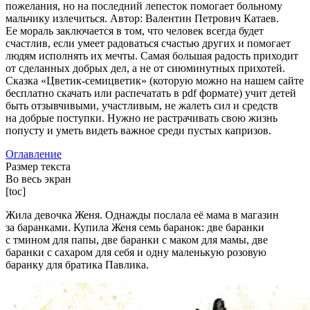
пожелания, но на последний лепесток помогает больному
мальчику излечиться. Автор: Валентин Петрович Катаев.
Ее мораль заключается в том, что человек всегда будет
счастлив, если умеет радоваться счастью других и помогает
людям исполнять их мечты. Самая большая радость приходит
от сделанных добрых дел, а не от сиюминутных прихотей.
Сказка «Цветик-семицветик» (которую можно на нашем сайте
бесплатно скачать или распечатать в pdf формате) учит детей
быть отзывчивыми, участливым, не жалеть сил и средств
на добрые поступки. Нужно не растрачивать свою жизнь
попусту и уметь видеть важное среди пустых капризов.
Оглавление
Размер текста
Во весь экран
[toc]
Жила девочка Женя. Однажды послала её мама в магазин
за баранками. Купила Женя семь баранок: две баранки
с тмином для папы, две баранки с маком для мамы, две
баранки с сахаром для себя и одну маленькую розовую
баранку для братика Павлика.