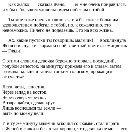
— Как жалко! — сказала Женя. — Ты мне очень понравился,
и я бы с большим удовольствием побегала с тобой.
— Ты мне тоже очень нравишься, и я бы тоже с большим
удовольствием побегал с тобой, но, к сожалению, это
невозможно. Ничего не поделаешь. Это на всю жизнь.
— Ах, какие пустяки ты говоришь, мальчик! — воскликнула
Женя и вынула из кармана свой заветный цветик-семицветик.
— Гляди!
С этими словами девочка бережно оторвала последний,
голубой лепесток, на минутку прижала его к глазам, затем
разжала пальцы и запела тонким голоском, дрожащим
от счастья:
Лети, лети, лепесток,
Через запад на восток,
Через север, через юг,
Возвращайся, сделав круг.
Лишь коснешься ты земли —
Быть по-моему вели.
И в ту же минуту мальчик вскочил со скамьи, стал играть
с Женей в салки и бегал так хорошо, что девочка не могла его