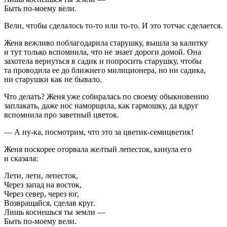
Быть по-моему вели.
Вели, чтобы сделалось то-то или то-то. И это тотчас сделается.
Женя вежливо поблагодарила старушку, вышла за калитку
и тут только вспомнила, что не знает дороги домой. Она
захотела вернуться в садик и попросить старушку, чтобы
та проводила ее до ближнего милиционера, но ни садика,
ни старушки как не бывало.
Что делать? Женя уже собиралась по своему обыкновению
заплакать, даже нос наморщила, как гармошку, да вдруг
вспомнила про заветный цветок.
— А ну-ка, посмотрим, что это за цветик-семицветик!
Женя поскорее оторвала желтый лепесток, кинула его
и сказала:
Лети, лети, лепесток,
Через запад на восток,
Через север, через юг,
Возвращайся, сделав круг.
Лишь коснешься ты земли —
Быть по-моему вели.