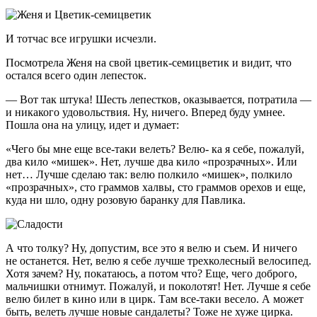
И тотчас все игрушки исчезли.
Посмотрела Женя на свой цветик-семицветик и видит, что
остался всего один лепесток.
— Вот так штука! Шесть лепестков, оказывается, потратила —
и никакого удовольствия. Ну, ничего. Вперед буду умнее.
Пошла она на улицу, идет и думает:
«Чего бы мне еще все-таки велеть? Велю- ка я себе, пожалуй,
два кило «мишек». Нет, лучше два кило «прозрачных». Или
нет… Лучше сделаю так: велю полкило «мишек», полкило
«прозрачных», сто граммов халвы, сто граммов орехов и еще,
куда ни шло, одну розовую баранку для Павлика.
А что толку? Ну, допустим, все это я велю и съем. И ничего
не останется. Нет, велю я себе лучше трехколесный велосипед.
Хотя зачем? Ну, покатаюсь, а потом что? Еще, чего доброго,
мальчишки отнимут. Пожалуй, и поколотят! Нет. Лучше я себе
велю билет в кино или в цирк. Там все-таки весело. А может
быть, велеть лучше новые сандалеты? Тоже не хуже цирка.