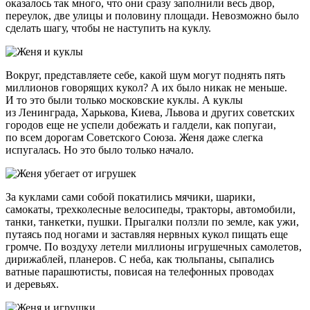
оказалось так много, что они сразу заполнили весь двор,
переулок, две улицы и половину площади. Невозможно было
сделать шагу, чтобы не наступить на куклу.
Вокруг, представляете себе, какой шум могут поднять пять
миллионов говорящих кукол? А их было никак не меньше.
И то это были только московские куклы. А куклы
из Ленинграда, Харькова, Киева, Львова и других советских
городов еще не успели добежать и галдели, как попугаи,
по всем дорогам Советского Союза. Женя даже слегка
испугалась. Но это было только начало.
За куклами сами собой покатились мячики, шарики,
самокаты, трехколесные велосипеды, тракторы, автомобили,
танки, танкетки, пушки. Прыгалки ползли по земле, как ужи,
путаясь под ногами и заставляя нервных кукол пищать еще
громче. По воздуху летели миллионы игрушечных самолетов,
дирижаблей, планеров. С неба, как тюльпаны, сыпались
ватные парашютисты, повисая на телефонных проводах
и деревьях.