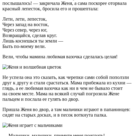
послышалось! — закричала Женя, а сама поскорее оторвала
красный лепесток, бросила его и прошептала:
Лети, лети, лепесток,
Через запад на восток,
Через север, через юг,
Возвращайся, сделав круг.
Лишь коснешься ты земли —
Быть по-моему вели.
Вели, чтобы мамина любимая вазочка сделалась целая!
Не успела она это сказать, как черепки сами собой поползли
друг к другу и стали срастаться. Мама прибежала из кухни —
глядь, а ее любимая вазочка как ни в чем не бывало стоит
на своем месте. Мама на всякий случай погрозила Жене
пальцем и послала ее гулять во двор.
Пришла Женя во двор, а там мальчики играют в папанинцев:
сидят на старых досках, и в песок воткнута палка.
— Мальчики, мальчики, примите меня поиграть!