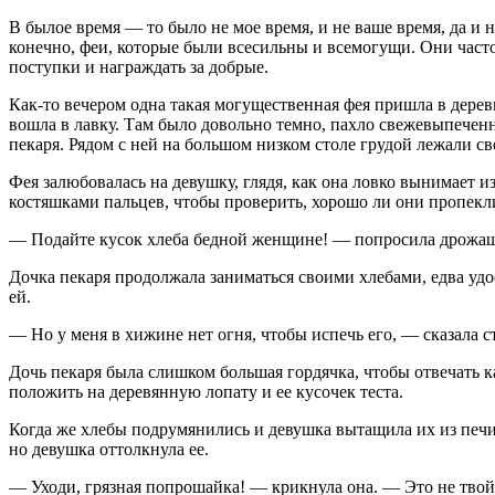
В былое время — то было не мое время, и не ваше время, да и 
конечно, феи, которые были всесильны и всемогущи. Они част
поступки и награждать за добрые.
Как-то вечером одна такая могущественная фея пришла в дерев
вошла в лавку. Там было довольно темно, пахло свежевыпечен
пекаря. Рядом с ней на большом низком столе грудой лежали с
Фея залюбовалась на девушку, глядя, как она ловко вынимает
костяшками пальцев, чтобы проверить, хорошо ли они пропекли
— Подайте кусок хлеба бедной женщине! — попросила дрожащи
Дочка пекаря продолжала заниматься своими хлебами, едва удос
ей.
— Но у меня в хижине нет огня, чтобы испечь его, — сказала с
Дочь пекаря была слишком большая гордячка, чтобы отвечать к
положить на деревянную лопату и ее кусочек теста.
Когда же хлебы подрумянились и девушка вытащила их из печи,
но девушка оттолкнула ее.
— Уходи, грязная попрошайка! — крикнула она. — Это не твой