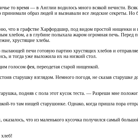
ничье то время — в Англии водилось много всякой нечисти. Всяк
о принимали образ людей и вызнавали все людские секреты. Но 
ню, что в графстве Харфордшир, под видом простой нищенки и по
ным хлебом, а в глубине полыхала жаром огромная печь. Перед 
вежие, хрустящие хлебы.
 из пылающей печи готовую партию хрустящих хлебов и отправляе
сь, и тогда уже выложила их на низкий стол.
м голосом фея, переодетая старой нищенкой.
тоив старушку взглядом. Немного погодя, не сказав старушке до
тарушка, подняв с пола этот кусок теста. — Разреши мне положит
акой-то там нищей старушонке. Однако, когда пришла пора отпр
 оказалось, что из маленького кусочка получился самый большо
 хлеб!