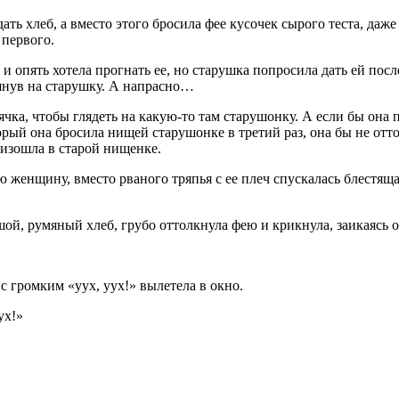
дать хлеб, а вместо этого бросила фее кусочек сырого теста, даже
 первого.
 и опять хотела прогнать ее, но старушка попросила дать ей посл
лянув на старушку. А напрасно…
ка, чтобы глядеть на какую-то там старушонку. А если бы она п
орый она бросила нищей старушонке в третий раз, она бы не отт
оизошла в старой нищенке.
 женщину, вместо рваного тряпья с ее плеч спускалась блестящ
шой, румяный хлеб, грубо оттолкнула фею и крикнула, заикаясь о
 с громким «уух, уух!» вылетела в окно.
ух!»