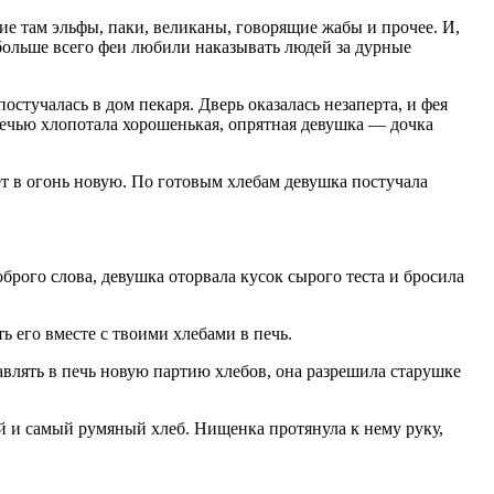
ие там эльфы, паки, великаны, говорящие жабы и прочее. И,
больше всего феи любили наказывать людей за дурные
стучалась в дом пекаря. Дверь оказалась незаперта, и фея
печью хлопотала хорошенькая, опрятная девушка — дочка
т в огонь новую. По готовым хлебам девушка постучала
брого слова, девушка оторвала кусок сырого теста и бросила
ь его вместе с твоими хлебами в печь.
авлять в печь новую партию хлебов, она разрешила старушке
й и самый румяный хлеб. Нищенка протянула к нему руку,