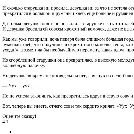
И сколько старушка ни просила, девушка ни за что не хотела от
превратился в большой и румяный хлеб, еще больше и румяней
Да только девушка опять не позволила старушке взять этот хлеб
И девушка бросила ей совсем крохотный комочек, даже не взг
Как мы уже говорили, дочь пекаря была слишком большая гордяч
румяный хлеб, что получился из крохотного комочка теста, кот
уходи!», а заметила бы необычайную перемену, какая вдруг пр
Из сгорбленной старушки она превратилась в высокую молодую
волшебную палочку.
Но девушка вовремя не поглядела на нее, а вынув из печи боль
— Уух… уух…
Но не успела закончить, как превратилась вдруг в серую сову и
Вот, теперь вы знаете, отчего совы так сердито кричат: «Уух! У
Оцените сказку!
4.1