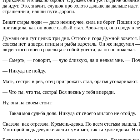
Прикончат и в землю зароют. Оружьев они уж тогда не боялись. 
да идут. Это, значит, слушок про золото дальше да дальше идет
страшенный, нашли пути-дороги.
Видят стары люди — дело неминучее, сила не берет. Пошли к ра
притащила, как он вовсе слабый стал. Азов-гора, она сроду в ле
Думали они тут целых три дня. Оттого и гора Думной зовется. 
совсем нет, а зверя, птицы и рыбы вдосталь. Он же надоумил —
люди этого своего радельца с собой унести, да он не пожелал.
— Смерть, — говорит, — чую близкую, да и нельзя мне. — Почем
— Никуда не пойду.
Мать, сестры в рев, отец пригрожать стал, братья уговаривают:
— Что ты, что ты, сестра! Вся жизнь у тебя впереди.
Ну, она на своем стоит:
— Такая моя судьба-доля. Никуда от своего милого не отойду.
Сказала, как отрезала. Кремень-девка. По всем статьям вышла.
У которой ведь девушки жених умирает, так та хуже вдовы. На в