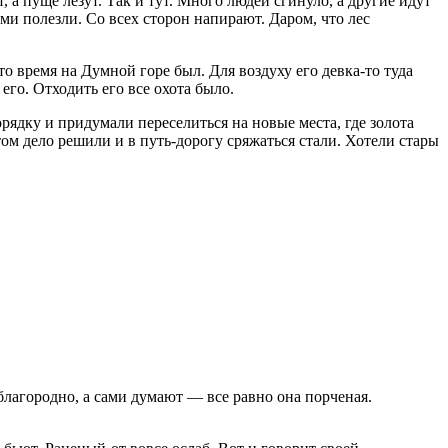
, а пуще лезут. Так и тут. Много людей сгинуло, а другие идут
ками полезли. Со всех сторон напирают. Даром, что лес
о время на Думной горе был. Для воздуху его девка-то туда
 его. Отходить его все охота было.
рядку и придумали переселиться на новые места, где золота
том дело решили и в путь-дорогу сряжаться стали. Хотели стары
благородно, а сами думают — все равно она порченая.