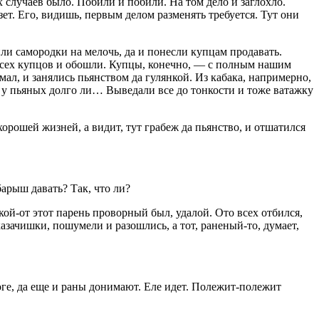
 случаев было. Побили и побили. На том дело и заглохло.
езет. Его, видишь, первым делом разменять требуется. Тут они
ли самородки на мелочь, да и понесли купцам продавать.
к всех купцов и обошли. Купцы, конечно, — с полным нашим
мал, и занялись пьянством да гулянкой. Из кабака, напримерно,
 а у пьяных долго ли… Выведали все до тонкости и тоже ватажку
хорошей жизней, а видит, тут грабеж да пьянство, и отшатился
барыш давать? Так, что ли?
ской-от этот парень проворный был, удалой. Ото всех отбился,
азачишки, пошумели и разошлись, а тот, раненый-то, думает,
роге, да еще и раны донимают. Еле идет. Полежит-полежит