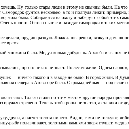
очешь. Ну, только стары люди к этому не свычны были. На что 
? Самородок фунтов несколько, а то и полпуда лежит, примерно, 
-ко, мода была. Собираются на охоту и наберут с собой этих сам
. Очень просто. Оттого нынче и находят самородки в таких места
нее делали, орудию разную. Ложки-поварешки, всякую домашност
нее время.
кой множина была. Меду-сколько добудешь. А хлеба и званья не
розывались, про то никто не знает. По лесам жили. Однем словом,
шек — ничего такого и в заводе не было. В горах жили. В Думно
главная пещера в Азов-горе была. Огромаднейшая — под всюе гору
е оказывают. Только стали по этим местам другие народы проявл
з оружья стрелено. Теперь этой тропы не знатко, а старики от д
 другу-други, а насчет золота ничего. Видно, сами не толкуют, л
Птицу-рыбу полавливают, золотыми камнями зверя глушат, медны