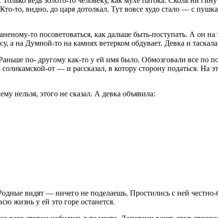
Только ведь золото-то человеку, как мухе патока. Сколь ни гинут
. Кто-то, видно, до царя дотолкал. Тут вовсе худо стало — с пуш
неному-то посоветоваться, как дальше быть-поступать. А он на т
су, а на Думной-то на камнях ветерком обдувает. Девка и таскала
Раньше по- другому как-то у ей имя было. Обмозговали все по по
 соликамской-от — и рассказал, в котору сторону податься. На э
у нельзя, этого не сказал. А девка объявила:
 Родные видят — ничего не поделаешь. Простились с ней честно-
сю жизнь у ей это горе останется.