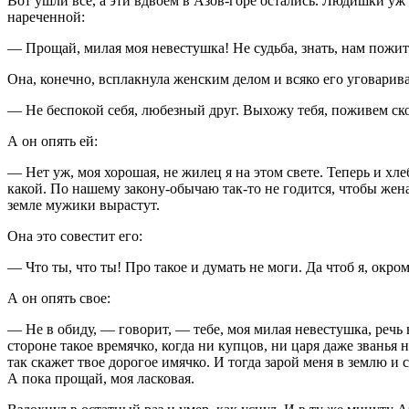
Вот ушли все, а эти вдвоем в Азов-горе остались. Людишки уж 
нареченной:
— Прощай, милая моя невестушка! Не судьба, знать, нам пожить
Она, конечно, всплакнула женским делом и всяко его уговарива
— Не беспокой себя, любезный друг. Выхожу тебя, поживем ско
А он опять ей:
— Нет уж, моя хорошая, не жилец я на этом свете. Теперь и хле
какой. По нашему закону-обычаю так-то не годится, чтобы жена 
земле мужики вырастут.
Она это совестит его:
— Что ты, что ты! Про такое и думать не моги. Да чтоб я, окро
А он опять свое:
— Не в обиду, — говорит, — тебе, моя милая невестушка, речь в
стороне такое времячко, когда ни купцов, ни царя даже званья 
так скажет твое дорогое имячко. И тогда зарой меня в землю и 
А пока прощай, моя ласковая.