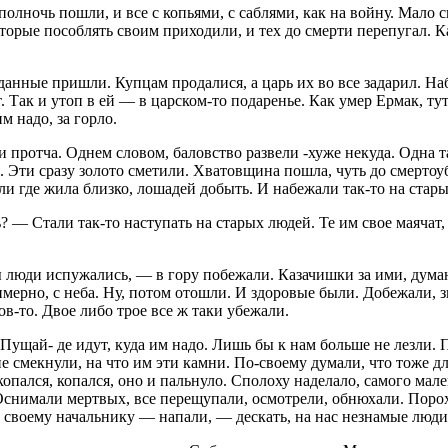
олночь пошли, и все с копьями, с саблями, как на войну. Мало с
орые пособлять своим приходили, и тех до смерти перепугал. Ка
оданные пришли. Купцам продалися, а царь их во все задарил. 
т. Так и утоп в ей — в царском-то подаренье. Как умер Ермак, ту
м надо, за горло.
 и протча. Однем словом, баловство развели -хуже некуда. Одна 
я. Эти сразу золото сметили. Хватовщина пошла, чуть до смерто
т ли где жила близко, лошадей добыть. И набежали так-то на ста
 — Стали так-то наступать на старых людей. Те им свое маячат,
 люди испужались, — в гору побежали. Казачишки за ими, думают
мерно, с неба. Ну, потом отошли. И здоровые были. Добежали, з
ов-то. Двое либо трое все ж таки убежали.
 Пущай- де идут, куда им надо. Лишь бы к нам больше не лезли.
 не смекнули, на что им эти камни. По-своему думали, что тоже 
копался, копался, оно и пальнуло. Сполоху наделало, самого мал
. Оснимали мертвых, все перещупали, осмотрели, обнюхали. Порох
 своему начальнику — напали, — дескать, на нас незнамые люди 