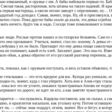
ю измазанный, и оружье с им. А бабы набежали первые-то. Баба
Смелая такая, расторопная, хоть штаны на такую надевай. И краси
ать первая мастерица, а ежели песню заведет с переливами, ну…
адцатый год доходил. Самая, значит, пора. Ну, ей и приглянулся
ытно стало. Пока другие бабы охали да ахали, эта девка сгребла
 мать ничего, будто так и надо. Соседи тоже помалкивают и пом
е люди. Рослые против наших и по-татарски бельмень. Сам-то он
и что они прозывают. Учиться, значит, стал по- ихнему. А девка о
 хлебушка у их не было. Притащит это ему девка пищи самолучше
на не понимает, какой есть хлеб. Заплачет даже. Это она-то. Из
мало обык, а девка обратно от его русський разговор переняла, да
, показал, как с оружьем поступать, и весь установ объяснил, чт
е стеклышки — это есть вредное для вас. Купцы раз унюхали, он
одки-то, значит, куда с глаз уберите. Хоть вон в Азов-гору стас
А пока все это не угоите, никаких чужестранных близко не под
тривают по дороге, не идет ли кто, а как заметят чужестранно
старается — послушались. Караулы поставили, как он сказал, а с
шно, и кразелитов насыпали, как угольну кучу. Потом оставшую 
т ли, — сейчас знак подадут, огнем, значит. Все и бегут, в кото