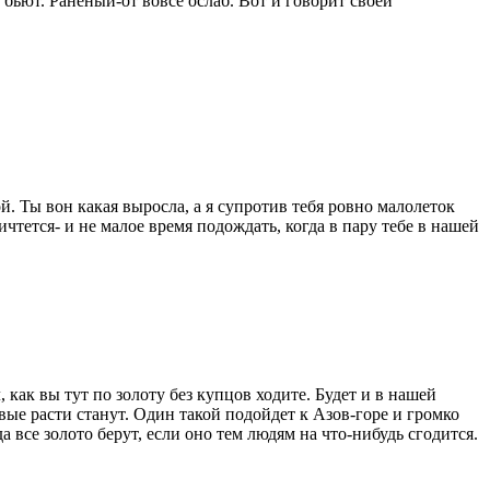
 бьют. Раненый-от вовсе ослаб. Вот и говорит своей
й. Ты вон какая выросла, а я супротив тебя ровно малолеток
ичтется- и не малое время подождать, когда в пару тебе в нашей
, как вы тут по золоту без купцов ходите. Будет и в нашей
овые расти станут. Один такой подойдет к Азов-горе и громко
а все золото берут, если оно тем людям на что-нибудь сгодится.