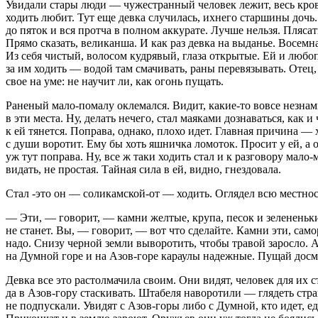
Увидали стары люди — чужестранный человек лежит, весь кровь
ходить любит. Тут еще девка случилась, ихнего старшины дочь. 
до пяток и вся протча в полном аккурате. Лучше нельзя. Пляс
Прямо сказать, великанша. И как раз девка на выданье. Восемн
Из себя чистый, волосом кудрявый, глаза открытые. Ей и любоп
за им ходить — водой там смачивать, раны перевязывать. Отец,
свое на уме: не научит ли, как огонь пущать.
Раненый мало-помалу оклемался. Видит, какие-то вовсе незнамы
в эти места. Ну, делать нечего, стал маяками дознаваться, как 
к ей тянется. Поправа, однако, плохо идет. Главная причина —
с души воротит. Ему бы хоть яшничка ломоток. Просит у ей, а о
уж тут поправа. Ну, все ж таки ходить стал и к разговору мало-
видать, не простая. Тайная сила в ей, видно, гнездовала.
Стал -это он — соликамской-от — ходить. Оглядел всю местность
— Эти, — говорит, — камни желтые, крупа, песок и зелененьки
не станет. Вы, — говорит, — вот что сделайте. Камни эти, самор
надо. Снизу черной земли выворотить, чтобы травой заросло. 
на Думной горе и на Азов-горе караулы надежные. Пущай досма
Девка все это растолмачила своим. Они видят, человек для их 
да в Азов-гору стаскивать. Штабеля наворотили — глядеть стра
не подпускали. Увидят с Азов-горы либо с Думной, кто идет, еде