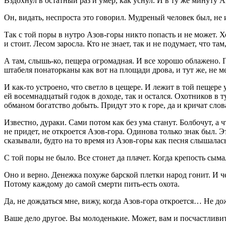
Вздохнул в остатный раз и умер, как уснул. И в ту же минуту А
Он, видать, неспроста это говорил. Мудреный человек был, не 
Так с той поры в нутро Азов-горы никто попасть и не может. Хо
и стоит. Лесом заросла. Кто не знает, так и не подумает, что там,
А там, слышь-ко, пещера огромадная. И все хорошо облажено. П
штабеля понаторканы как вот на площади дрова, и тут же, не м
И как-то устроено, что светло в цещере. И лежит в той пещере
ей восемнадцатый годок в доходе, так и остался. Охотников в 
обманом богатство добыть. Придут это к горе, да и кричат слов
Известно, дураки. Сами потом как без ума станут. Болбочут, а 
не придет, не откроется Азов-гора. Одинова только знак был.
сказывали, будто на то время из Азов-горы как песня слышалась
С той поры не было. Все стонет да плачет. Когда крепость сыма
Оно и верно. Денежка похуже барской плетки народ гонит. И че
Потому каждому до самой смерти пить-есть охота.
Да, не дождаться мне, вижу, когда Азов-гора откроется… Не до
Ваше дело другое. Вы молоденькие. Может, вам и посчастливи