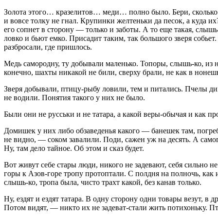
Золота этого… кразелитов… меди… полно было. Бери, сколько х
и вовсе толку не гнал. Крупинки желтеньки да песок, а куда их
его сопнет в сторону — только и заботы. А то еще такая, слышь
ловко и бьют емко. Присадит таким, так большого зверя собьет
разбросали, где пришлось.
Медь самородну, ту добывали маленько. Топоры, слышь-ко, из 
конечно, шахты никакой не били, сверху брали, не как в нонеш
Зверя добывали, птицу-рыбу ловили, тем и питались. Пчелы ди
не водили. Понятия такого у них не было.
Были они не русськи и не татара, а какой веры-обычая и как п
Домишек у них либо обзаведенья какого — банешек там, погребу
не видно, — соком завалили. Поди, сажен уж на десять. А само
Ну, там дело тайное. Об этом и сказ будет.
Вот живут себе стары люди, никого не задевают, себя сильно н
горы к Азов-горе тропу протоптали. С полдня на полночь, как и
слышь-ко, тропа была, чисто трахт какой, без канав только.
Ну, ездят и ездят татара. В одну сторону одни товары везут, в
Потом видят, — никто их не задеват-стали жить потихоньку. 