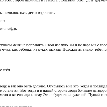
со всех сторон набились в те места. Лопатами роют, друг дружку
, помиловаться, деток взростить.
ет:
ль-нибудь.
бушком меня не поправить. Свой час чую. Да и не пара мы с тобо
мужа, как ребенка, на руках таскала. Подождать, видно, тебе пр
ме тебя…
еду, а так оно быть должно. Открылось мне это, когда я поглядел
не останется. Вот тогда и в нашей стороне люди большие да здор
смело и весело иди к нему. Это и будет твой суженый. Пущай тогд