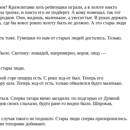
им? Краэелитами хоть ребятишки играли, а в золоте никто
на тропке, и никто его не подберет. А кому помешал, так тот
ородков. Они, видишь, маленькие, а увесистые. В руках держать
х, где бы вовсе ровно золоту быть не должно. А это стары люди
ь тоже. Гумешки-то нам от старых людей достались. Только,
 было. Скотину: лошадей, напримерно, коров, овцу —
 стары люди.
й горе пещера есть. С реки ход-от был. Теперь его
 шла. Теперь ход-от есть, только обвалился будто маленько.
яться. Сперва татара мимо заездили: по подгорью от Думной
едов своих слыхали, будто ране-то видно было. Широкая,
ибо случая такого не подошло. Стары люди сперва прихоронились.
ми топорами добивают.