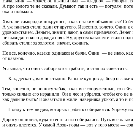
Начальник, — может, он пьяный был, — «ладно», — говорит. Вр
А про золото те не сказали. Думают, так и есть — погулям, поте
оха и поймали.
Хватали самородки покрупнее, а как с таким объявишься? Сейч
А уж таиться стали один от другого. Известно, золото. Один 
удовольствием. Деньги, значит, дают, а сами примечают. Денег
не выходят и кого доходя поят. Ну, другим казакам и стало по
сбивать стали: за золотом, значит, сходить.
Не все, конечно, казаки одинаковы были. Один, — не знаю, как
от казаков.
Услышал, что опять собираются грабить, и стал их совестить:
— Как, дескать, вам не стыдно. Раньше купцов да бояр оглажив
Тем, конечно, не по носу табак, а как все сооруженные, то сей
только сильно его изранили. Он в лес и убрался, чтобы его не
как дальше быть? Показаться в жиле -наверняка убьют, а то и п
— Пойду к тем людям, которых грабить собираются. Упрежу их
Дорогу он понял, куда то есть итти собирались. Путь все ж так
и опять плетется. У самой Азов- горы — вот у того места — со