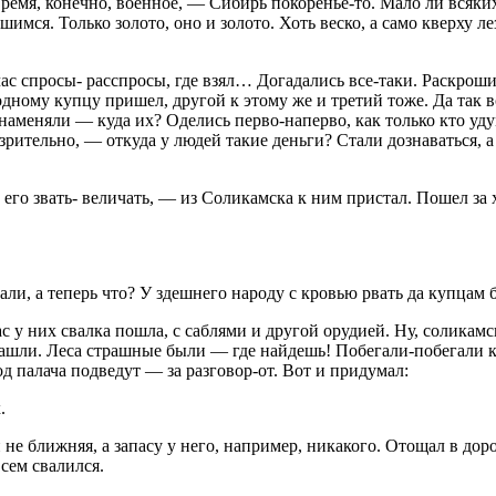
емя, конечно, военное, — Сибирь покоренье-то. Мало ли всяких
шимся. Только золото, оно и золото. Хоть веско, а само кверху л
ас спросы- расспросы, где взял… Догадались все-таки. Раскроши
к одному купцу пришел, другой к этому же и третий тоже. Да та
 наменяли — куда их? Оделись перво-наперво, как только кто уду
дозрительно, — откуда у людей такие деньги? Стали дознаваться,
 его звать- величать, — из Соликамска к ним пристал. Пошел за 
али, а теперь что? У здешнего народу с кровью рвать да купцам 
час у них свалка пошла, с саблями и другой орудией. Ну, соликам
 нашли. Леса страшные были — где найдешь! Побегали-побегали к
од палача подведут — за разговор-от. Вот и придумал:
.
и не ближняя, а запасу у него, например, никакого. Отощал в до
всем свалился.