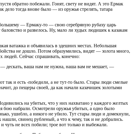
пустя обратно побежали. Гонят, свету не видят. А это Ермак
к дело тогда внове было — из оружья стрелять, татара
Набольшему — Ермаку-то — свою серебряную рубаху царь
т баловство и развелось. Ну, мало ли худых людишек к казакам
такая ватажка и объявилась в здешних местах. Небольшая
убойства не дошло. Потом образумились, видят — золота много,
рых людей. Сейчас спрашивать, конечно:
 — дескать, ваша нам не нужна, наша вам не мешает, —
 так и есть -победили, а не тут-то было. Стары люди смелые
начит, до пещеры своей, да как начали казачишек золотыми
 Подивились на убитых, что у них нахватано у каждого желтых
для бою набрали. Осмотрели оружья убитых, а одно было
енько, ушибло, а никого не убило. Тут стары люди и домекнули,
 нашли, свинец рубленый, а что к чему, так и не добрались.
и чуть не всех побили; трое вот только и выбежали.