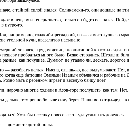
зов-гора замкнулась.
иначе, с тайной силой знался. Соликамски-то, они дошлые на эти
д-от в пещеру и теперь знатко, только он будто осыпался. Пойде
 в нутре-то.
ол, напримерно, гладкий-прегладкий, из — самого лучшего мрамо
ене угольной кучи, кразелитов насыпано.
 умерший человек, а рядом девица неописанной красоты сидит и н
ту пещеру пробраться много было. Всяко старались. Штольни бил
а разные, как почуднее. Думают, не угадаю ли, дескать, дорогое 
что — разобрать нельзя. Имена, слышь-ко, все выдумывают. Нет, 
 Это когда еще батюшка Омельян Иваныч объявился и рабочие на 
. Розно мать с ребенком играет и веселую байку поет.
ли, нарочно многие ходили к Азов-горе послушать, как там. Нет,
м дальше, тем ровно больше силу берет. Наши вон отцы-деды в м
ждаться! Хоть бы песенку повеселее оттуда услышать довелось.
т — доживете до той поры.