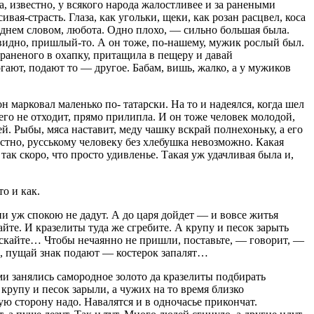
, известно, у всякого народа жалостливее и за ранеными
вая-страсть. Глаза, как угольки, щеки, как розан расцвел, коса
 Однем словом, любота. Одно плохо, — сильно большая была.
, видно, пришлый-то. А он тоже, по-нашему, мужик рослый был.
 раненого в охапку, притащила в пещеру и давай
огают, подают то — другое. Бабам, вишь, жалко, а у мужиков
 марковал маленько по- татарски. На то и надеялся, когда шел
т его не отходит, прямо прилипла. И он тоже человек молодой,
й. Рыбы, мяса наставит, меду чашку вскрай полнехоньку, а его
вестно, русському человеку без хлебушка невозможно. Какая
 так скоро, что просто удивленье. Такая уж удачливая была и,
о и как.
и уж спокою не дадут. А до царя дойдет — и вовсе житья
кайте. И кразелиты туда же сгребите. А крупу и песок зарыть
пускайте… Чтобы нечаянно не пришли, поставьте, — говорит, —
го, пущай знак подают — костерок запалят…
ами занялись самородное золото да кразелиты подбирать
крупу и песок зарыли, а чужих на то время близко
рую сторону надо. Навалятся и в одночасье прикончат.