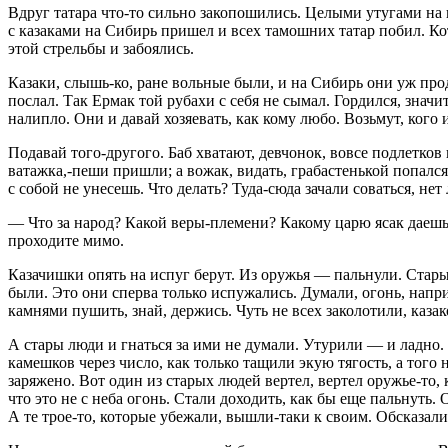
Вдруг татара что-то сильно закопошились. Целыми утугами на п
с казаками на Сибирь пришел и всех тамошних татар побил. Кот
этой стрельбы и забоялись.
Казаки, слышь-ко, ране вольные были, и на Сибирь они уж пр
послал. Так Ермак той рубахи с себя не сымал. Гордился, значи
налипло. Они и давай хозяевать, как кому любо. Возьмут, кого и
Подавай того-другого. Баб хватают, девчонок, вовсе подлетков
ватажка,-пеши пришли; а вожак, видать, грабастенькой попалс
с собой не унесешь. Что делать? Туда-сюда зачали соваться, не
— Что за народ? Какой веры-племени? Какому царю ясак даешь?
проходите мимо.
Казачишки опять на испуг берут. Из оружья — пальнули. Стары
были. Это они сперва только испужались. Думали, огонь, напри
камнями пушить, знай, держись. Чуть не всех заколотили, казак
А стары люди и гнаться за ими не думали. Утурили — и ладно.
камешков через число, как только тащили экую тягость, а того
заряжено. Вот один из старых людей вертел, вертел оружье-то, 
что это не с неба огонь. Стали доходить, как бы еще пальнуть
А те трое-то, которые убежали, вышли-таки к своим. Обсказали