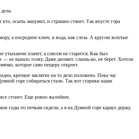
 дела.
т кто, осыпь зашумит, и страшно станет. Так впусте гора
ру, а посредине ключ, и вода, как слеза. А кругом золотые
е утыхаючи плачет, а совсем не старится. Как был
и — не вышло толку. Даже диомит, слышь-ко, не берет. Хотели
имячко, которое само пещеру откроет.
видно, крепкое заклятие на то дело положено. Пока час
Думной горе собираться стали. Так вот старики наши
 все стонет. Еще ровно жалобнее.
ои годы по печкам сидели, а я на Думной горе караул держу.