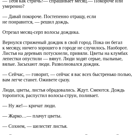
— Тебя как стричь?— спрашивает месяц.— Покороче или
умеренно?
— Давай покороче. Постепенно отращу, если
не понравится, — решил дождь.
Отрезал месяц-серп волосы дождика.
Вернулся стриженый дождик в свой город. Пока он бегал
к месяцу, ничего хорошего в городе не случилось. Наоборот.
Листья на деревьях потускнели, привяли. Цветы на клумбах
лепестки опустили — вянут. Люди ходят серые, пыльные,
вялые. Засыхают люди. Разволновался дождик.
— Сейчас, — говорит, — сейчас я вас всех быстренько полью,
вам легче станет. Оживете сразу.
Люди, цветы, листья обрадовались. Ждут. Смеются. Дождь
торопится, распустил волосы-струи, поливает.
— Ну же!— кричат люди.
— Жарко…— плачут цветы.
— Сохнем, — шелестят листья.