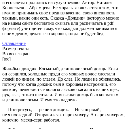
и его слезы пролились на сухую землю. Автор: Наталья
Корнельевна Абрамцева. Ее мораль заключается в том, что
нужно принимать свое предназначение, свою внешность
такими, какие они есть. Сказка «Дождик» (которую можно
на нашем сайте бесплатно скачать или распечатать в pdf
формате) учит детей тому, что каждый должен заниматься
своим делом, делать его хорошо, тогда не будет бед.
Оглавление
Размер текста
Во весь экран
[toc]
Жил-был дождик. Косматый, длинноволосый дождь. Если
он сердился, холодные пряди его мокрых волос хлестали
людей по лицам, по глазам. До слез. Но люди не обижались,
потому что когда дождик был в хорошем настроении, его
мягкие, шелковистые волосы ласково касались ваших щек,
рук, глаз, что-то шептали. И все-таки дождь был косматым
и длинноволосым. И ему это надоело. .
— Постригусь, — решил дождик.— Не я первый,
не я последний. Отправился к парикмахеру. А парикмахером,
конечно, месяц-серп работал.