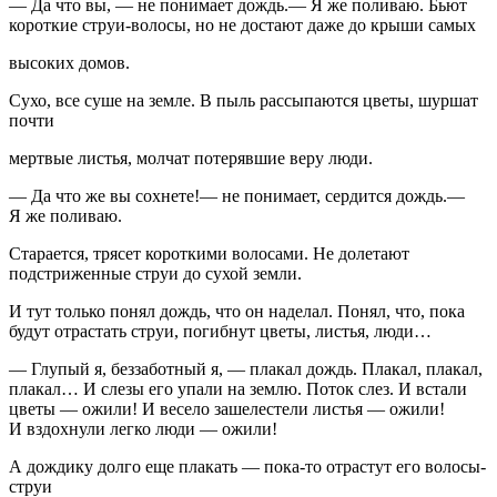
— Да что вы, — не понимает дождь.— Я же поливаю. Бьют
короткие струи-волосы, но не достают даже до крыши самых
высоких домов.
Сухо, все суше на земле. В пыль рассыпаются цветы, шуршат
почти
мертвые листья, молчат потерявшие веру люди.
— Да что же вы сохнете!— не понимает, сердится дождь.—
Я же поливаю.
Старается, трясет короткими волосами. Не долетают
подстриженные струи до сухой земли.
И тут только понял дождь, что он наделал. Понял, что, пока
будут отрастать струи, погибнут цветы, листья, люди…
— Глупый я, беззаботный я, — плакал дождь. Плакал, плакал,
плакал… И слезы его упали на землю. Поток слез. И встали
цветы — ожили! И весело зашелестели листья — ожили!
И вздохнули легко люди — ожили!
А дождику долго еще плакать — пока-то отрастут его волосы-
струи