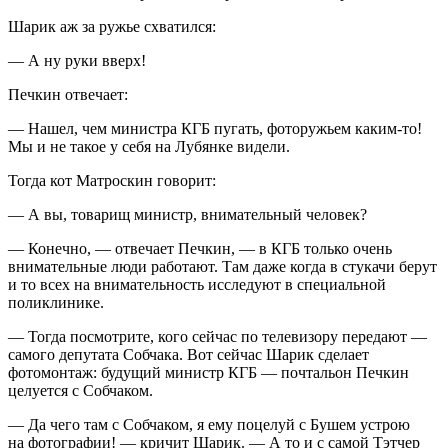
Шарик аж за ружье схватился:
— А ну руки вверх!
Печкин отвечает:
— Нашел, чем министра КГБ пугать, фоторужьем каким-то!
Мы и не такое у себя на Лубянке видели.
Тогда кот Матроскин говорит:
— А вы, товарищ министр, внимательный человек?
— Конечно, — отвечает Печкин, — в КГБ только очень
внимательные люди работают. Там даже когда в стукачи берут
и то всех на внимательность исследуют в специальной
поликлинике.
— Тогда посмотрите, кого сейчас по телевизору передают —
самого депутата Собчака. Вот сейчас Шарик сделает
фотомонтаж: будущий министр КГБ — почтальон Печкин
целуется с Собчаком.
— Да чего там с Собчаком, я ему поцелуй с Бушем устрою
на фотографии! — кричит Шарик. — А то и с самой Тэтчер