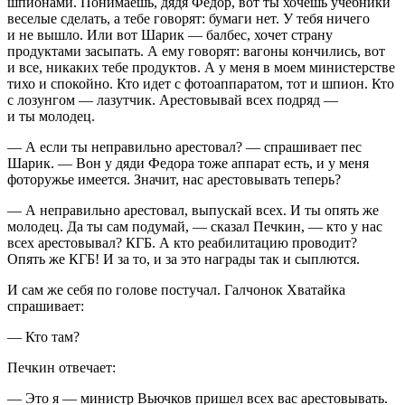
шпионами. Понимаешь, дядя Федор, вот ты хочешь учебники
веселые сделать, а тебе говорят: бумаги нет. У тебя ничего
и не вышло. Или вот Шарик — балбес, хочет страну
продуктами засыпать. А ему говорят: вагоны кончились, вот
и все, никаких тебе продуктов. А у меня в моем министерстве
тихо и спокойно. Кто идет с фотоаппаратом, тот и шпион. Кто
с лозунгом — лазутчик. Арестовывай всех подряд —
и ты молодец.
— А если ты неправильно арестовал? — спрашивает пес
Шарик. — Вон у дяди Федора тоже аппарат есть, и у меня
фоторужье имеется. Значит, нас арестовывать теперь?
— А неправильно арестовал, выпускай всех. И ты опять же
молодец. Да ты сам подумай, — сказал Печкин, — кто у нас
всех арестовывал? КГБ. А кто реабилитацию проводит?
Опять же КГБ! И за то, и за это награды так и сыплются.
И сам же себя по голове постучал. Галчонок Хватайка
спрашивает:
— Кто там?
Печкин отвечает:
— Это я — министр Вьючков пришел всех вас арестовывать.