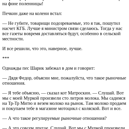
на фоне поленницы!
Печкин даже на колени встал:
— Не губите, товарищи подозреваемые, это я так, пошутил
насчет КГБ. Лучше я министром связи сделаюсь. Тогда у нас
все газеты вовремя доставляться будут, особенно в сельской
местности.
И все решили, что это, наверное, лучше.
***
Однажды пес Шарик забежал в дом и говорит:
— Дядя Федор, объясни мне, пожалуйста, что такое рыночные
отношения.
— Я тебе объясню, — сказал кот Матроскин. — Слушай. Вот
мы с моей Муркой произвели сто литров молока. Мы садимся
на Тр-Тр Митю и везем молоко на рынок. Там молоко продаем
и покупаем тебе в магазине мотоцикл с коляской. Вот и все.
— А что такое регулируемые рыночные отношения?
— А это совсем другое. Слушай. Вот мы с Муркой произвели