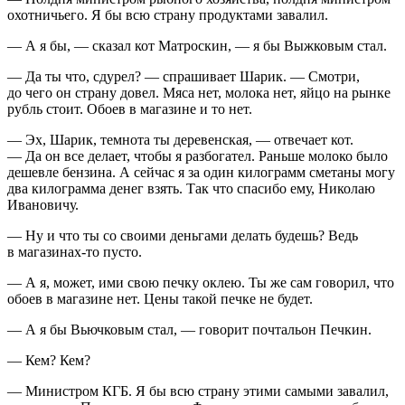
охотничьего. Я бы всю страну продуктами завалил.
— А я бы, — сказал кот Матроскин, — я бы Выжковым стал.
— Да ты что, сдурел? — спрашивает Шарик. — Смотри,
до чего он страну довел. Мяса нет, молока нет, яйцо на рынке
рубль стоит. Обоев в магазине и то нет.
— Эх, Шарик, темнота ты деревенская, — отвечает кот.
— Да он все делает, чтобы я разбогател. Раньше молоко было
дешевле бензина. А сейчас я за один килограмм сметаны могу
два килограмма денег взять. Так что спасибо ему, Николаю
Ивановичу.
— Ну и что ты со своими деньгами делать будешь? Ведь
в магазинах-то пусто.
— А я, может, ими свою печку оклею. Ты же сам говорил, что
обоев в магазине нет. Цены такой печке не будет.
— А я бы Вьючковым стал, — говорит почтальон Печкин.
— Кем? Кем?
— Министром КГБ. Я бы всю страну этими самыми завалил,