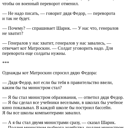
чтобы он военный переворот отменил.
— Не надо писать, — говорит дядя Федор, — переворота
и так не будет.
— Почему? — спрашивает Шарик. — У нас что, генералов
не хватит?
— Генералов у нас хватит, генералов у нас завались, —
отвечает кот Матроскин. — Солдат уговорить надо. Для
переворота еще солдаты нужны.
***
Однажды кот Матроскин спросил дядю Федора:
— Дядя Федор, вот если бы тебя в правительство ввели,
каким бы ты министром стал?
— Я бы стал министром образования, — ответил дядя Федор.
— Я бы сделал все учебники веселыми, в школах бы учебное
кино показывал. В каждой школе бы построил бассейн.
Я бы все школы компьютерами завалил.
— А я бы стал двумя министрами сразу, — сказал Шарик.
— Полдня министром рыбного хозяйства, полдня министром