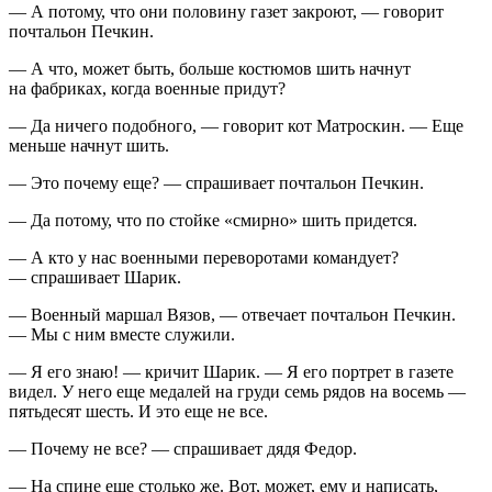
— А потому, что они половину газет закроют, — говорит
почтальон Печкин.
— А что, может быть, больше костюмов шить начнут
на фабриках, когда военные придут?
— Да ничего подобного, — говорит кот Матроскин. — Еще
меньше начнут шить.
— Это почему еще? — спрашивает почтальон Печкин.
— Да потому, что по стойке «смирно» шить придется.
— А кто у нас военными переворотами командует?
— спрашивает Шарик.
— Военный маршал Вязов, — отвечает почтальон Печкин.
— Мы с ним вместе служили.
— Я его знаю! — кричит Шарик. — Я его портрет в газете
видел. У него еще медалей на груди семь рядов на восемь —
пятьдесят шесть. И это еще не все.
— Почему не все? — спрашивает дядя Федор.
— На спине еще столько же. Вот, может, ему и написать,