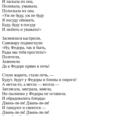
И ласкала их она,
Поливала, умывала.
Полоскала их она.
«Уж не буду, уж не буду
Я посуду обижать.
Буду, буду я посуду
И любить и уважать!»
Засмеялися кастрюли,
Самовару подмигнули:
«Ну, Федора, так и быть,
Рады мы тебя простить!»
Полетели,
Зазвенели
Да к Федоре прямо в печь!
Стали жарить, стали печь, —
Будут, будут у Федоры и блины и пироги!
А метла-то, а метла — весела —
Заплясала, заиграла, замела,
Ни пылинки у Федоры не оставила.
И обрадовались блюдца:
Дзынь-ля-ля! Дзынь-ля-ля!
И танцуют и смеются —
Дзынь-ля-ля! Дзынь-ля-ля!