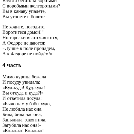
Вам ли бегать за воротами
С воробьями желторотыми?
Вы в канаву упадёте,
Вы утонете в болоте.
Не ходите, погодите,
Воротитеся домой!"
Но тарелки вьются-вьются,
А Федоре не даются:
«Лучше в поле пропадём,
А к Федоре не пойдём!»
4 часть
Мимо курица бежала
И посуду увидала:
«Куд-куда! Куд-куда!
Вы откуда и куда?!»
И ответила посуда:
«Было нам у бабы худо,
Не любила нас она,
Била, била нас она,
Запылила, закоптила,
Загубила нас она!»
«Ко-ко-ко! Ко-ко-ко!