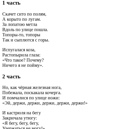
1 часть
Скачет сито по полям,
А корыто по лугам.
За лопатою метла
Вдоль по улице пошла.
Топоры-то, топоры
Так и сыплются с горы.
Испугалася коза,
Растопырила глаза:
«Что такое? Почему?
Ничего я не пойму».
2 часть
Но, как чёрная железная нога,
Побежала, поскакала кочерга.
И помчалися по улице ножи:
«Эй, держи, держи, держи, держи, держи!»
И кастрюля на бегу
Закричала утюгу:
«Я бегу, бегу, бегу,
Удержаться не могу!»