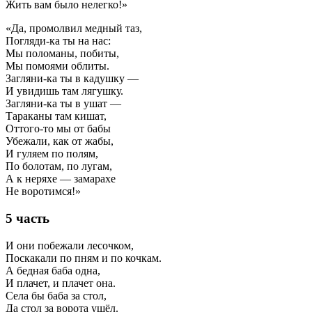
Жить вам было нелегко!»
«Да, промолвил медный таз,
Погляди-ка ты на нас:
Мы поломаны, побиты,
Мы помоями облиты.
Загляни-ка ты в кадушку —
И увидишь там лягушку.
Загляни-ка ты в ушат —
Тараканы там кишат,
Оттого-то мы от бабы
Убежали, как от жабы,
И гуляем по полям,
По болотам, по лугам,
А к неряхе — замарахе
Не воротимся!»
5 часть
И они побежали лесочком,
Поскакали по пням и по кочкам.
А бедная баба одна,
И плачет, и плачет она.
Села бы баба за стол,
Да стол за ворота ушёл.