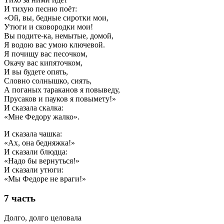
И тихую песню поёт:
«Ой, вы, бедные сиротки мои,
Утюги и сковородки мои!
Вы подите-ка, немытые, домой,
Я водою вас умою ключевой.
Я почищу вас песочком,
Окачу вас кипяточком,
И вы будете опять,
Словно солнышко, сиять,
А поганых тараканов я повыведу,
Прусаков и пауков я повымету!»
И сказала скалка:
«Мне Федору жалко».
И сказала чашка:
«Ах, она бедняжка!»
И сказали блюдца:
«Надо бы вернуться!»
И сказали утюги:
«Мы Федоре не враги!»
7 часть
Долго, долго целовала