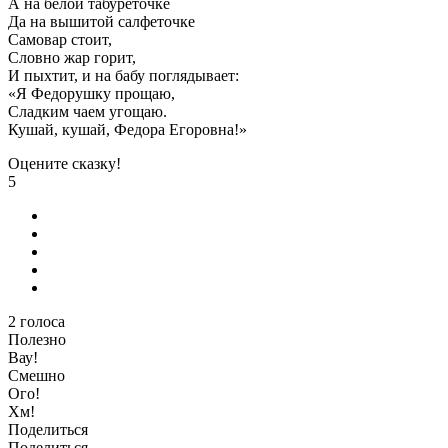
А на белой табуреточке
Да на вышитой салфеточке
Самовар стоит,
Словно жар горит,
И пыхтит, и на бабу поглядывает:
«Я Федорушку прощаю,
Сладким чаем угощаю.
Кушай, кушай, Федора Егоровна!»
Оцените сказку!
5
2
голоса
Полезно
Вау!
Смешно
Ого!
Хм!
Поделиться
Поделиться