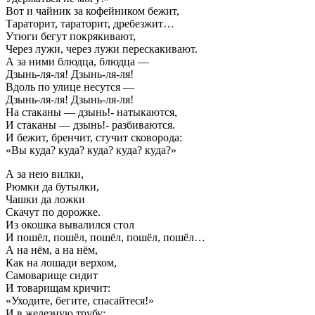
Вот и чайник за кофейником бежит,
Тараторит, тараторит, дребезжит…
Утюги бегут покрякивают,
Через лужи, через лужи перескакивают.
А за ними блюдца, блюдца —
Дзынь-ля-ля! Дзынь-ля-ля!
Вдоль по улице несутся —
Дзынь-ля-ля! Дзынь-ля-ля!
На стаканы — дзынь!- натыкаются,
И стаканы — дзынь!- разбиваются.
И бежит, бренчит, стучит сковорода:
«Вы куда? куда? куда? куда? куда?»
А за нею вилки,
Рюмки да бутылки,
Чашки да ложки
Скачут по дорожке.
Из окошка вывалился стол
И пошёл, пошёл, пошёл, пошёл, пошёл…
А на нём, а на нём,
Как на лошади верхом,
Самоварище сидит
И товарищам кричит:
«Уходите, бегите, спасайтеся!»
И в железную трубу: