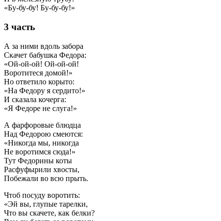
«Бу-бу-бу! Бу-бу-бу!»
3 часть
А за ними вдоль забора
Скачет бабушка Федора:
«Ой-ой-ой! Ой-ой-ой!
Воротитеся домой!»
Но ответило корыто:
«На Федору я сердито!»
И сказала кочерга:
«Я Федоре не слуга!»
А фарфоровые блюдца
Над Федорою смеются:
«Никогда мы, никогда
Не воротимся сюда!»
Тут Федорины коты
Расфуфырили хвосты,
Побежали во всю прыть.
Чтоб посуду воротить:
«Эй вы, глупые тарелки,
Что вы скачете, как белки?