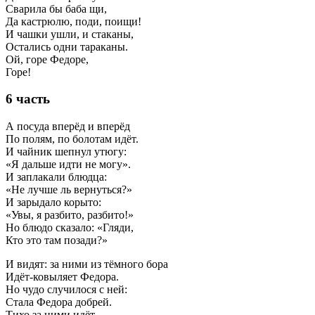
Сварила бы баба щи,
Да кастрюлю, поди, поищи!
И чашки ушли, и стаканы,
Остались одни тараканы.
Ой, горе Федоре,
Горе!
6 часть
А посуда вперёд и вперёд
По полям, по болотам идёт.
И чайник шепнул утюгу:
«Я дальше идти не могу».
И заплакали блюдца:
«Не лучше ль вернуться?»
И зарыдало корыто:
«Увы, я разбито, разбито!»
Но блюдо сказало: «Гляди,
Кто это там позади?»
И видят: за ними из тёмного бора
Идёт-ковыляет Федора.
Но чудо случилося с ней:
Стала Федора добрей.
Тихо за ними идёт