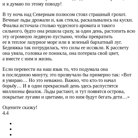
и я думаю по этому поводу!
В ту ночь над Северным полюсом стоял страшный грохот.
Вечные льды дрожали и, как стекла, раскалывались на куски.
Фиалка источала столько чудесного аромата и такого
сильного, будто она решила сразу, за один день, растопить всю
эту огромную ледяную пустыню, чтобы превратить
ее в теплое лазурное море или в зеленый бархатный луг.
Бедняжка так потрудилась, что силы ее иссякли. К рассвету
она увяла, головка ее поникла, она потеряла свой цвет,
а вместе с ним и жизнь.
Если перевести на наш язык то, что подумала она
в последнюю минуту, это прозвучало бы примерно так: «Вот
я умираю… Но это неважно. Важно, что кто-то начал
борьбу… И в один прекрасный день здесь распустятся
миллионы фиалок. Льды растают, и тут появятся острова,
покрытые лугами и цветами, и по ним будут бегать дети…»
Оцените сказку!
4.4