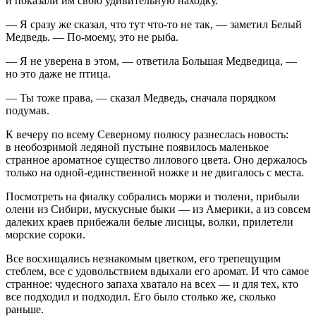
и показали им свою удивительную находку.
— Я сразу же сказал, что тут что-то не так, — заметил Белый
Медведь. — По-моему, это не рыба.
— Я не уверена в этом, — ответила Большая Медведица, —
но это даже не птица.
— Ты тоже права, — сказал Медведь, сначала порядком
подумав.
К вечеру по всему Северному полюсу разнеслась новость:
в необозримой ледяной пустыне появилось маленькое
странное ароматное существо лилового цвета. Оно держалось
только на одной-единственной ножке и не двигалось с места.
Посмотреть на фиалку собрались моржи и тюлени, прибыли
олени из Сибири, мускусные быки — из Америки, а из совсем
далеких краев прибежали белые лисицы, волки, прилетели
морские сороки.
Все восхищались незнакомым цветком, его трепещущим
стеблем, все с удовольствием вдыхали его аромат. И что самое
странное: чудесного запаха хватало на всех — и для тех, кто
все подходил и подходил. Его было столько же, сколько
раньше.