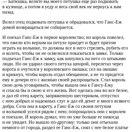
— Батюшка, велите вы моего петушка еще раз подковать
в кузнице, а потом я уеду и весь свой век не вернусь к вам
назад.
Велел отец подковать петушка и обрадовался, что Ганс-Еж
домой возвращаться не собирается.
И поехал Ганс-Еж в первое королевство; но король повелел,
что ежели кто верхом на петухе приедет и будет притом
играть на волынке, то должны все в него стрелять, рубить его
и колоть, чтобы он не осмелился показаться в замке. Только
подъехал Ганс-Еж к замку, как кинулись на него со штыками
люди. Но он ударил своего петуха шпорой, перелетал через
ворота и очутился у королевского окошка; сел на окошко
и крикнул, чтобы король отдал обещанное, а не то придется
ему и дочери его с жизнью своей распрощаться. Стал король
свою дочь уговаривать, чтобы вышла она к Гансу-Ежу
и спасла бы и свою и его жизнь. Вот оделась она во все белое,
и дал ей отец карету, запряженную шестериком, отпустил
с нею добрых и надежных слуг и дал ей денег и много всякого
добра. Села она в карету, а Ганс-Еж со своим петухом
и волынкой уселся рядом с нею; попрощались они с королем
и поехали. И король думал, что он уже больше ее никогда
и не увидит. Но вышло по-другому: только они отъехали
немного от города, раздел ее Ганс-Еж, снял с нее белое платье