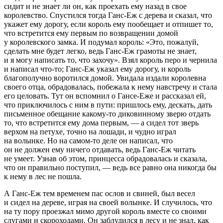
сидит и не знает ли он, как проехать ему назад в свое
королевство. Спустился тогда Ганс-Еж с дерева и сказал, что
укажет ему дорогу, если король ему пообещает и отпишет то,
что встретится ему первым по возвращении домой
у королевского замка. И подумал король: «Это, пожалуй,
сделать мне будет легко, ведь Ганс-Еж грамоты не знает,
и я могу написать то, что захочу». Взял король перо и чернила
и написал что-то; Ганс-Еж указал ему дорогу, и король
благополучно воротился домой. Увидала издали королевна
своего отца, обрадовалась, побежала к нему навстречу и стала
его целовать. Тут он вспомнил о Гансе-Еже и рассказал ей,
что приключилось с ним в пути: пришлось ему, дескать, дать
письменное обещание какому-то диковинному зверю отдать
то, что встретится ему дома первым, — а сидел тот зверь
верхом на петухе, точно на лошади, и чудно играл
на волынке. Но на самом-то деле он написал, что
он не должен ему ничего отдавать, ведь Ганс-Еж читать
не умеет. Узнав об этом, принцесса обрадовалась и сказала,
что он правильно поступил, — ведь все равно она никогда бы
к нему в лес не пошла.
А Ганс-Еж тем временем пас ослов и свиней, был весел
и сидел на дереве, играя на своей волынке. И случилось, что
на ту пору проезжал мимо другой король вместе со своими
слугами и скороходами. Он заблудился в лесу и не знал, как