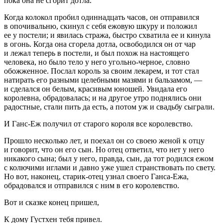
пока она не сгорит дотла.
Когда колокол пробил одиннадцать часов, он отправился
в опочивальню, скинул с себя ежовую шкуру и положил
ее у постели; и явилась стража, быстро схватила ее и кинула
в огонь. Когда она сгорела дотла, освободился он от чар
и лежал теперь в постели, и был похож на настоящего
человека, но было тело у него угольно-черное, словно
обожженное. Послал король за своим лекарем, и тот стал
натирать его разными целебными мазями и бальзамом, —
и сделался он белым, красивым юношей. Увидала его
королевна, обрадовалась; и на другое утро поднялись они
радостные, стали пить да есть, а потом уж и свадьбу сыграли.
И Ганс-Еж получил от старого короля все королевство.
Прошло несколько лет, и поехал он со своею женой к отцу
и говорит, что он его сын. Но отец ответил, что нет у него
никакого сына; был у него, правда, сын, да тот родился ежом
с колючими иглами и давно уже ушел странствовать по свету.
Но вот, наконец, старик-отец узнал своего Ганса-Ежа,
обрадовался и отправился с ним в его королевство.
Вот и сказке конец пришел,
К дому Густхен тебя привел.