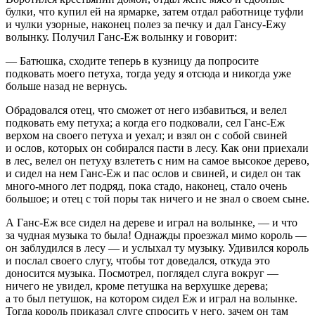
булки, что купил ей на ярмарке, затем отдал работнице туфли
и чулки узорные, наконец полез за печку и дал Гансу-Ежу
волынку. Получил Ганс-Еж волынку и говорит:
— Батюшка, сходите теперь в кузницу да попросите
подковать моего петуха, тогда уеду я отсюда и никогда уже
больше назад не вернусь.
Обрадовался отец, что сможет от него избавиться, и велел
подковать ему петуха; а когда его подковали, сел Ганс-Еж
верхом на своего петуха и уехал; и взял он с собой свиней
и ослов, которых он собирался пасти в лесу. Как они приехали
в лес, велел он петуху взлететь с ним на самое высокое дерево,
и сидел на нем Ганс-Еж и пас ослов и свиней, и сидел он так
много-много лет подряд, пока стадо, наконец, стало очень
большое; и отец с той поры так ничего и не знал о своем сыне.
А Ганс-Еж все сидел на дереве и играл на волынке, — и что
за чудная музыка то была! Однажды проезжал мимо король —
он заблудился в лесу — и услыхал ту музыку. Удивился король
и послал своего слугу, чтобы тот доведался, откуда это
доносится музыка. Посмотрел, поглядел слуга вокруг —
ничего не увидел, кроме петушка на верхушке дерева;
а то был петушок, на котором сидел Еж и играл на волынке.
Тогда король приказал слуге спросить у него, зачем он там