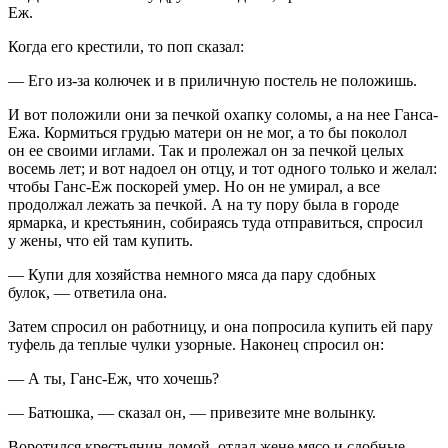
Еж.
Когда его крестили, то поп сказал:
— Его из-за колючек и в приличную постель не положишь.
И вот положили они за печкой охапку соломы, а на нее Ганса-
Ежа. Кормиться грудью матери он не мог, а то бы поколол
он ее своими иглами. Так и пролежал он за печкой целых
восемь лет; и вот надоел он отцу, и тот одного только и желал:
чтобы Ганс-Еж поскорей умер. Но он не умирал, а все
продолжал лежать за печкой. А на ту пору была в городе
ярмарка, и крестьянин, собираясь туда отправиться, спросил
у жены, что ей там купить.
— Купи для хозяйства немного мяса да пару сдобных
булок, — ответила она.
Затем спросил он работницу, и она попросила купить ей пару
туфель да теплые чулки узорные. Наконец спросил он:
— А ты, Ганс-Еж, что хочешь?
— Батюшка, — сказал он, — привезите мне волынку.
Воротился крестьянин домой, отдал жене мясо и сдобные