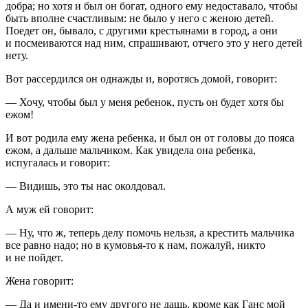
добра; но хотя и был он богат, одного ему недоставало, чтобы
быть вполне счастливым: не было у него с женою детей.
Поедет он, бывало, с другими крестьянами в город, а они
и посмеиваются над ним, спрашивают, отчего это у него детей
нету.
Вот рассердился он однажды и, воротясь домой, говорит:
— Хочу, чтобы был у меня ребенок, пусть он будет хотя бы
ежом!
И вот родила ему жена ребенка, и был он от головы до пояса
ежом, а дальше мальчиком. Как увидела она ребенка,
испугалась и говорит:
— Видишь, это ты нас околдовал.
А муж ей говорит:
— Ну, что ж, теперь делу помочь нельзя, а крестить мальчика
все равно надо; но в кумовья-то к нам, пожалуй, никто
и не пойдет.
Жена говорит:
— Да и имени-то ему другого не дашь, кроме как Ганс мой