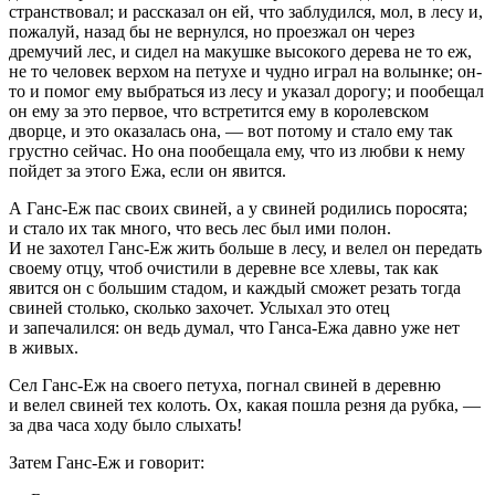
странствовал; и рассказал он ей, что заблудился, мол, в лесу и,
пожалуй, назад бы не вернулся, но проезжал он через
дремучий лес, и сидел на макушке высокого дерева не то еж,
не то человек верхом на петухе и чудно играл на волынке; он-
то и помог ему выбраться из лесу и указал дорогу; и пообещал
он ему за это первое, что встретится ему в королевском
дворце, и это оказалась она, — вот потому и стало ему так
грустно сейчас. Но она пообещала ему, что из любви к нему
пойдет за этого Ежа, если он явится.
А Ганс-Еж пас своих свиней, а у свиней родились поросята;
и стало их так много, что весь лес был ими полон.
И не захотел Ганс-Еж жить больше в лесу, и велел он передать
своему отцу, чтоб очистили в деревне все хлевы, так как
явится он с большим стадом, и каждый сможет резать тогда
свиней столько, сколько захочет. Услыхал это отец
и запечалился: он ведь думал, что Ганса-Ежа давно уже нет
в живых.
Сел Ганс-Еж на своего петуха, погнал свиней в деревню
и велел свиней тех колоть. Ох, какая пошла резня да рубка, —
за два часа ходу было слыхать!
Затем Ганс-Еж и говорит: