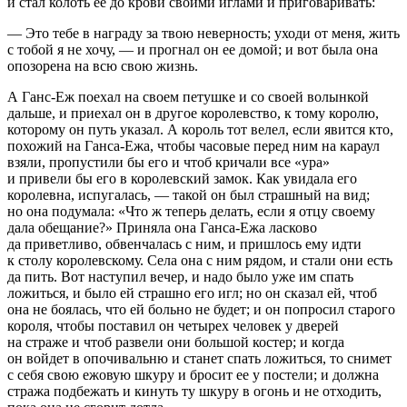
и стал колоть ее до крови своими иглами и приговаривать:
— Это тебе в награду за твою неверность; уходи от меня, жить
с тобой я не хочу, — и прогнал он ее домой; и вот была она
опозорена на всю свою жизнь.
А Ганс-Еж поехал на своем петушке и со своей волынкой
дальше, и приехал он в другое королевство, к тому королю,
которому он путь указал. А король тот велел, если явится кто,
похожий на Ганса-Ежа, чтобы часовые перед ним на караул
взяли, пропустили бы его и чтоб кричали все «ура»
и привели бы его в королевский замок. Как увидала его
королевна, испугалась, — такой он был страшный на вид;
но она подумала: «Что ж теперь делать, если я отцу своему
дала обещание?» Приняла она Ганса-Ежа ласково
да приветливо, обвенчалась с ним, и пришлось ему идти
к столу королевскому. Села она с ним рядом, и стали они есть
да пить. Вот наступил вечер, и надо было уже им спать
ложиться, и было ей страшно его игл; но он сказал ей, чтоб
она не боялась, что ей больно не будет; и он попросил старого
короля, чтобы поставил он четырех человек у дверей
на страже и чтоб развели они большой костер; и когда
он войдет в опочивальню и станет спать ложиться, то снимет
с себя свою ежовую шкуру и бросит ее у постели; и должна
стража подбежать и кинуть ту шкуру в огонь и не отходить,