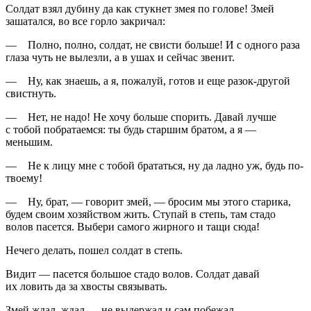
Солдат взял дубину да как стукнет змея по голове! Змей
зашатался, во все горло закричал:
— Полно, полно, солдат, не свисти больше! И с одного раза
глаза чуть не вылезли, а в ушах и сейчас звенит.
— Ну, как знаешь, а я, пожалуй, готов и еще разок-другой
свистнуть.
— Нет, не надо! Не хочу больше спорить. Давай лучше
с тобой побратаемся: ты будь старшим братом, а я —
меньшим.
— Не к лицу мне с тобой брататься, ну да ладно уж, будь по-
твоему!
— Ну, брат, — говорит змей, — бросим мы этого старика,
будем своим хозяйством жить. Ступай в степь, там стадо
волов пасется. Выбери самого жирного и тащи сюда!
Нечего делать, пошел солдат в степь.
Видит — пасется большое стадо волов. Солдат давай
их ловить да за хвосты связывать.
Змей ждал, ждал — не выдержал и сам побежал.