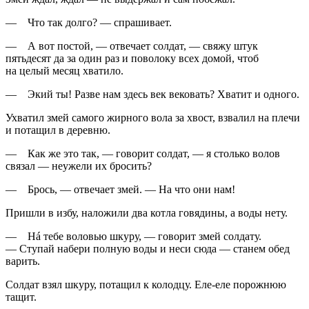
— Что так долго? — спрашивает.
— А вот постой, — отвечает солдат, — свяжу штук
пятьдесят да за один раз и поволоку всех домой, чтоб
на целый месяц хватило.
— Экий ты! Разве нам здесь век вековать? Хватит и одного.
Ухватил змей самого жирного вола за хвост, взвалил на плечи
и потащил в деревню.
— Как же это так, — говорит солдат, — я столько волов
связал — неужели их бросить?
— Брось, — отвечает змей. — На что они нам!
Пришли в избу, наложили два котла говядины, а воды нету.
— Нá тебе воловью шкуру, — говорит змей солдату.
— Ступай набери полную воды и неси сюда — станем обед
варить.
Солдат взял шкуру, потащил к колодцу. Еле-еле порожнюю
тащит.