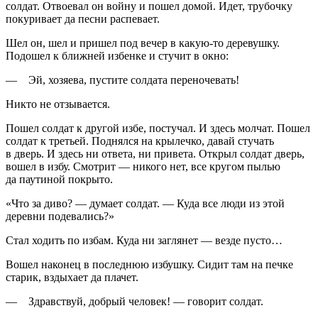
солдат. Отвоевал он войну и пошел домой. Идет, трубочку
покуривает да песни распевает.
Шел он, шел и пришел под вечер в какую-то деревушку.
Подошел к ближней избенке и стучит в окно:
— Эй, хозяева, пустите солдата переночевать!
Никто не отзывается.
Пошел солдат к другой избе, постучал. И здесь молчат. Пошел
солдат к третьей. Поднялся на крылечко, давай стучать
в дверь. И здесь ни ответа, ни привета. Открыл солдат дверь,
вошел в избу. Смотрит — никого нет, все кругом пылью
да паутиной покрыто.
«Что за диво? — думает солдат. — Куда все люди из этой
деревни подевались?»
Стал ходить по избам. Куда ни заглянет — везде пусто…
Вошел наконец в последнюю избушку. Сидит там на печке
старик, вздыхает да плачет.
— Здравствуй, добрый человек! — говорит солдат.