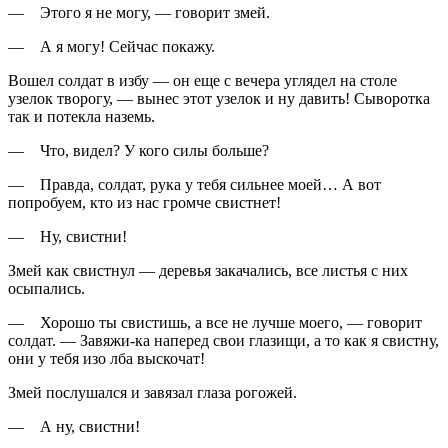
— Этого я не могу, — говорит змей.
— А я могу! Сейчас покажу.
Вошел солдат в избу — он еще с вечера углядел на столе
узелок творогу, — вынес этот узелок и ну давить! Сыворотка
так и потекла наземь.
— Что, видел? У кого силы больше?
— Правда, солдат, рука у тебя сильнее моей… А вот
попробуем, кто из нас громче свистнет!
— Ну, свистни!
Змей как свистнул — деревья закачались, все листья с них
осыпались.
— Хорошо ты свистишь, а все не лучше моего, — говорит
солдат. — Завяжи-ка наперед свои глазищи, а то как я свистну,
они у тебя изо лба выскочат!
Змей послушался и завязал глаза рогожей.
— А ну, свистни!