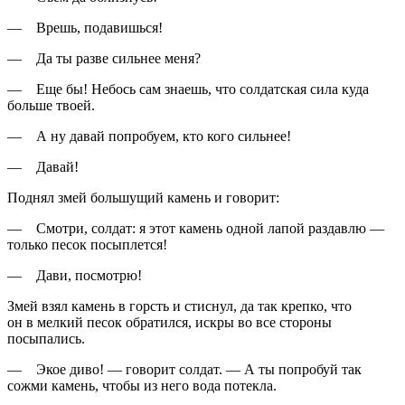
— Врешь, подавишься!
— Да ты разве сильнее меня?
— Еще бы! Небось сам знаешь, что солдатская сила куда
больше твоей.
— А ну давай попробуем, кто кого сильнее!
— Давай!
Поднял змей большущий камень и говорит:
— Смотри, солдат: я этот камень одной лапой раздавлю —
только песок посыплется!
— Дави, посмотрю!
Змей взял камень в горсть и стиснул, да так крепко, что
он в мелкий песок обратился, искры во все стороны
посыпались.
— Экое диво! — говорит солдат. — А ты попробуй так
сожми камень, чтобы из него вода потекла.