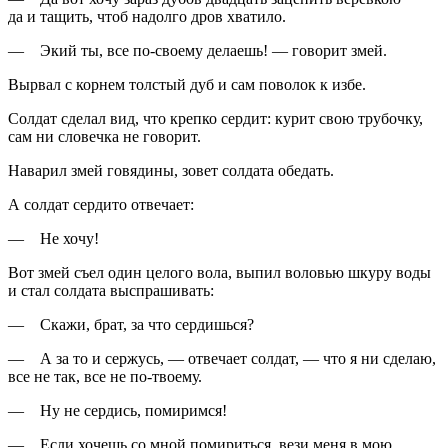
да и тащить, чтоб надолго дров хватило.
— Экий ты, все по-своему делаешь! — говорит змей.
Вырвал с корнем толстый дуб и сам поволок к избе.
Солдат сделал вид, что крепко сердит: курит свою трубочку,
сам ни словечка не говорит.
Наварил змей говядины, зовет солдата обедать.
А солдат сердито отвечает:
— Не хочу!
Вот змей съел один целого вола, выпил воловью шкуру воды
и стал солдата выспрашивать:
— Скажи, брат, за что сердишься?
— А за то и сержусь, — отвечает солдат, — что я ни сделаю,
все не так, все не по-твоему.
— Ну не сердись, помиримся!
— Если хочешь со мной помириться, вези меня в мою