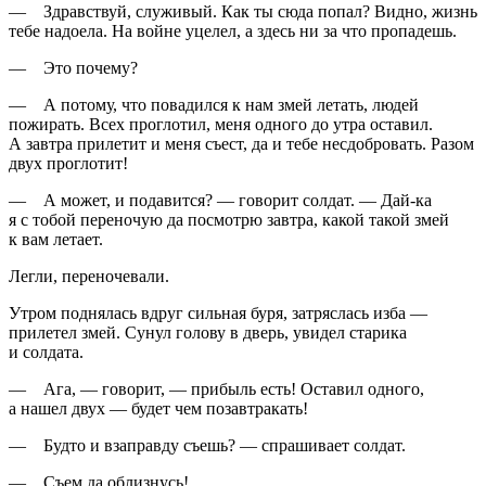
— Здравствуй, служивый. Как ты сюда попал? Видно, жизнь
тебе надоела. На войне уцелел, а здесь ни за что пропадешь.
— Это почему?
— А потому, что повадился к нам змей летать, людей
пожирать. Всех проглотил, меня одного до утра оставил.
А завтра прилетит и меня съест, да и тебе несдобровать. Разом
двух проглотит!
— А может, и подавится? — говорит солдат. — Дай-ка
я с тобой переночую да посмотрю завтра, какой такой змей
к вам летает.
Легли, переночевали.
Утром поднялась вдруг сильная буря, затряслась изба —
прилетел змей. Сунул голову в дверь, увидел старика
и солдата.
— Ага, — говорит, — прибыль есть! Оставил одного,
а нашел двух — будет чем позавтракать!
— Будто и взаправду съешь? — спрашивает солдат.
— Съем да облизнусь!