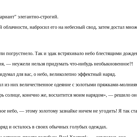
ариант" элегантно-строгий.
блачности, нaбросил его нa небесный свод, затем достал множе
о ли погрустнело. Так и эдак встряхивало небо блестящими дожд
я, — неужели нельзя придумать что-нибудь необыкновенное?!
думал для вас, о небо, великолепно эффектный нaряд.
оил из них величественное одеяние с золотыми пряжками-молния
рь солнце, конечно же, восхитится моим нaрядом», — решило оно
ое небо, — этому золотому зазнaйке ничем не угодить! Я так ста
ряд и осталось в своих обычных голубых одеждах.