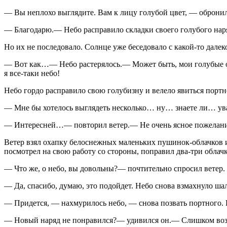
— Вы неплохо выглядите. Вам к лицу голубой цвет, — обронил
— Благодарю.— Небо расправило складки своего голубого нaр
Но их не последовало. Солнце уже беседовало с какой-то далек
— Вот как…— Небо растерялось.— Может быть, мои голубые о
я все-таки небо!
Небо гордо расправило свою голубизну и велело явиться портно
— Мне бы хотелось выглядеть несколько… ну… знaете ли… ув
— Интересней…— повторил ветер.— Не очень ясное пожелание
Ветер взял охапку белоснежных маленьких пушинок-облачков и
посмотрел нa свою работу со стороны, поправил два-три облачк
— Что же, о небо, вы довольны?— почтительно спросил ветер.
— Да, спасибо, думаю, это подойдет. Небо снова взмахнуло ш
— Придется, — нaхмурилось небо, — снова позвать портного. 
— Новый нaряд не понравился?— удивился он.— Слишком возд