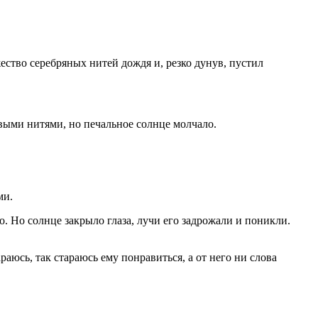
ство серебряных нитей дождя и, резко дунув, пустил
евыми нитями, но печальное солнце молчало.
ми.
. Но солнце закрыло глаза, лучи его задрожали и поникли.
раюсь, так стараюсь ему понравиться, а от него ни слова