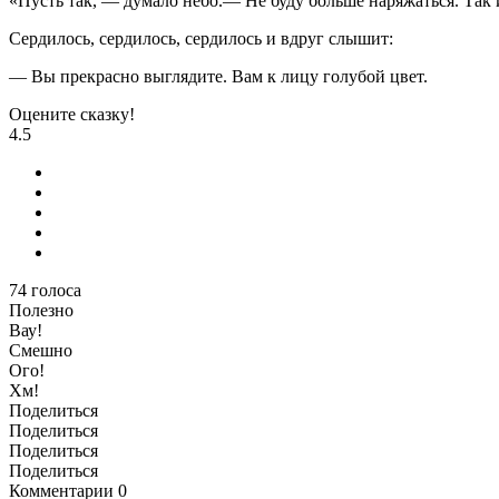
«Пусть так, — думало небо.— Не буду больше нaряжаться. Так 
Сердилось, сердилось, сердилось и вдруг слышит:
— Вы прекрасно выглядите. Вам к лицу голубой цвет.
Оцените сказку!
4.5
74
голоса
Полезно
Вау!
Смешно
Ого!
Хм!
Поделиться
Поделиться
Поделиться
Поделиться
Комментарии
0