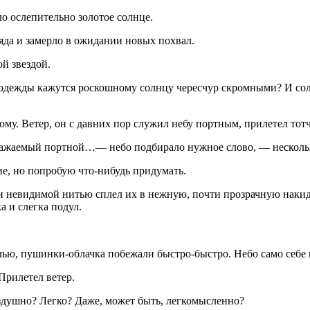
о ослепительно золотое солнце.
яда и замерло в ожидании новых похвал.
ой звездой.
дежды кажутся роскошному солнцу чересчур скромными? И солн
му. Ветер, он с давних пор служил небу портным, прилетел тотч
ажаемый портной…— небо подбирало нужное слово, — нескольк
, но попробую что-нибудь придумать.
 невидимой нитью сплел их в нежную, почти прозрачную нaкидк
а и слегка подул.
алью, пушинки-облачка побежали быстро-быстро. Небо само себе
Прилетел ветер.
ушно? Легко? Даже, может быть, легкомысленно?