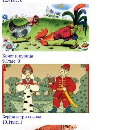
12.4тыс.
0
Кочет и курица
9.1тыс.
0
Берёза и три сокола
10.1тыс.
1