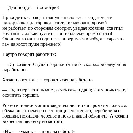
— Дай пойду — посмотрю!
Приходит к сараю, заглянул в щелочку — сидят черти
на корточках да горшки лепят; только один хромой
не работает, по сторонам смотрит, увидал хозяина, схватил
ком глины да как пустит — и попал ему прямо в глаз!
Окривел хозяин на один глаз и вернулся в избу, а в сарае-то
гам да хохот пуще прежнего!
Наутро говорит работник:
— Эй, хозяин! Ступай горшки считать, сколько за одну ночь
наработано.
Хозяин сосчитал — сорок тысяч наработано.
— Ну, теперь готовь мне десять сажен дров; в эту ночь стану
обжигать горшки.
Ровно в полночь опять закричал нечистый громким голосом;
сбежались к нему со всех концов чертенята, перебили все
горшки, покидали черепье в печь и давай обжигать. А хозяин
закрестил щелочку и смотрит.
«Ну, — думает, — пропала работа!»