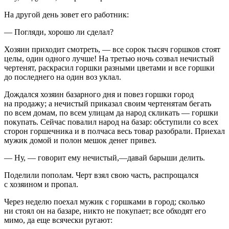
На другой день зовет его работник:
— Погляди, хорошо ли сделал?
Хозяин приходит смотреть, — все сорок тысяч горшков стоят
целы, один одного лучше! На третью ночь созвал нечистый
чертенят, раскрасил горшки разными цветами и все горшки
до последнего на один воз уклал.
Дождался хозяин базарного дня и повез горшки город
на продажу; а нечистый приказал своим чертенятам бегать
по всем домам, по всем улицам да народ скликать — горшки
покупать. Сейчас повалил народ на базар: обступили со всех
сторон горшечника и в полчаса весь товар разобрали. Приехал
мужик домой и полон мешок денег привез.
— Ну, — говорит ему нечистый,—давай барыши делить.
Поделили пополам. Черт взял свою часть, распрощался
с хозяином и пропал.
Через неделю поехал мужик с горшками в город; сколько
ни стоял он на базаре, никто не покупает; все обходят его
мимо, да еще всячески ругают: