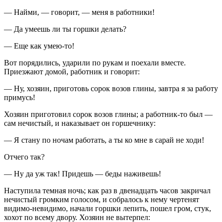
— Найми, — говорит, — меня в работники!
— Да умеешь ли ты горшки делать?
— Еще как умею-то!
Вот порядились, ударили по рукам и поехали вместе.
Приезжают домой, работник и говорит:
— Ну, хозяин, приготовь сорок возов глины, завтра я за работу
примусь!
Хозяин приготовил сорок возов глины; а работник-то был —
сам нечистый, и наказывает он горшечнику:
— Я стану по ночам работать, а ты ко мне в сарай не ходи!
Отчего так?
— Ну да уж так! Придешь — беды наживешь!
Наступила темная ночь; как раз в двенадцать часов закричал
нечистый громким голосом, и собралось к нему чертенят
видимо-невидимо, начали горшки лепить, пошел гром, стук,
хохот по всему двору. Хозяин не вытерпел: