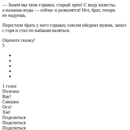
— Знаем мы твои горшки, старый хрен! С виду казисты,
а нальешь воды — сейчас и развалятся! Нет, брат, теперь
не надуешь.
Перестали брать у него горшки; совсем обеднял мужик, запил
с горя и стал по кабакам валяться.
Оцените сказку!
5
1
голос
Полезно
Вау!
Смешно
Ого!
Хм!
Поделиться
Поделиться
Поделиться