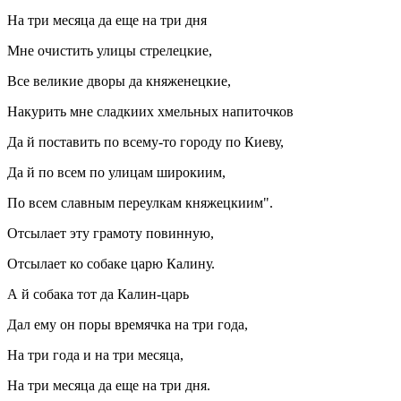
На три месяца да еще на три дня
Мне очистить улицы стрелецкие,
Все великие дворы да княженецкие,
Накурить мне сладкиих хмельных напиточков
Да й поставить по всему-то городу по Киеву,
Да й по всем по улицам широкиим,
По всем славным переулкам княжецкиим".
Отсылает эту грамоту повинную,
Отсылает ко собаке царю Калину.
А й собака тот да Калин-царь
Дал ему он поры времячка на три года,
На три года и на три месяца,
На три месяца да еще на три дня.