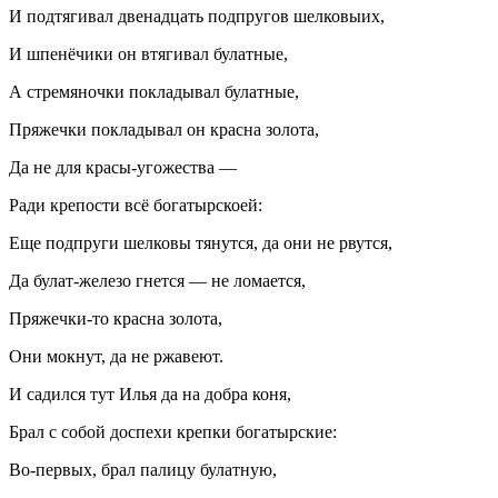
И подтягивал двенадцать подпругов шелковыих,
И шпенёчики он втягивал булатные,
А стремяночки покладывал булатные,
Пряжечки покладывал он красна золота,
Да не для красы-угожества —
Ради крепости всё богатырскоей:
Еще подпруги шелковы тянутся, да они не рвутся,
Да булат-железо гнется — не ломается,
Пряжечки-то красна золота,
Они мокнут, да не ржавеют.
И садился тут Илья да на добра коня,
Брал с собой доспехи крепки богатырские:
Во-первых, брал палицу булатную,