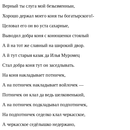
Верный ты слуга мой безызменныи,
Хорошо держал моего коня ты богатырского!-
Целовал его он во уста сахарные,
Выводил добра коня с конюшенки стоялый
А й на тот же славный на широкий двор.
А й тут старыя казак да Илья Муромец
Стал добра коня тут он заседлывать.
На коня накладывает потничек,
А на потничек накладывает войлочек —
Потничек он клал да ведь шелковенький,
А на потничек подкладывал подпотничек,
На подпотничек седелко клал черкасское,
А черкасское седёлышко недержано,