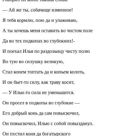
— Ай же ты, собачище изменное!
Я тебя кормлю, пою да и улаживаю,
А ты хочешь меня оставить во чистом поле
Да во тех подкопах во глубокиих!-
И поехал Илья по раздольицу чисту полю
Во тую во силушку великую,
Стал конем топтать да и копьем колоть,
И он бьет-то силу, как траву косит,
— У Ильи-то сила не уменьшится.
Он просел в подкопы во глубокие —
Его добрый конь да сам повыскочил,
Он повыскочил, Илью с собой повызданул.
Он пустил коня да богатырского