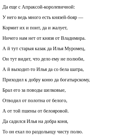
Да еще с Апраксой-королевичной:
У него ведь много есть князей-бояр —
Кормит их и поит, да и жалует,
Ничего нам нет от князя от Владимира.
А й тут старыя казак да Илья Муромец,
Он тут видит, что дело ему не полюби,
А й выходит-то Илья да со бела шатра,
Приходил к добру коню да богатырскому,
Брал его за поводы шелковые,
Отводил от полотна от белого,
А от той пшены от белояровой.
Да садился Илья на добра коня,
То он ехал по раздольицу чисту полю.