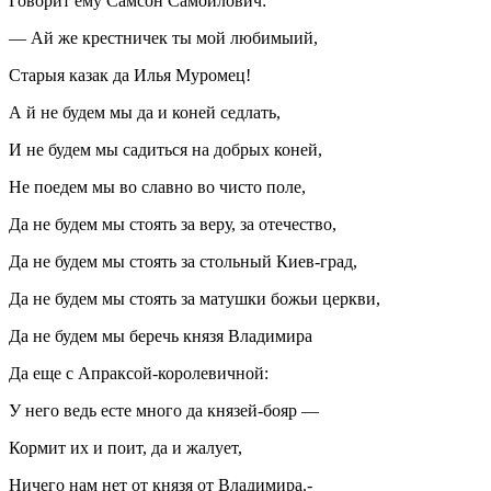
Говорит ему Самсон Самойлович:
— Ай же крестничек ты мой любимыий,
Старыя казак да Илья Муромец!
А й не будем мы да и коней седлать,
И не будем мы садиться на добрых коней,
Не поедем мы во славно во чисто поле,
Да не будем мы стоять за веру, за отечество,
Да не будем мы стоять за стольный Киев-град,
Да не будем мы стоять за матушки божьи церкви,
Да не будем мы беречь князя Владимира
Да еще с Апраксой-королевичной:
У него ведь есте много да князей-бояр —
Кормит их и поит, да и жалует,
Ничего нам нет от князя от Владимира.-