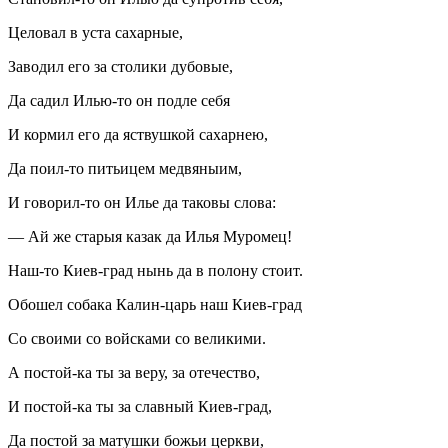
Целовал в уста сахарные,
Заводил его за столики дубовые,
Да садил Илью-то он подле себя
И кормил его да яствушкой сахарнею,
Да поил-то питьицем медвяныим,
И говорил-то он Илье да таковы слова:
— Ай же старыя казак да Илья Муромец!
Наш-то Киев-град нынь да в полону стоит.
Обошел собака Калин-царь наш Киев-град
Со своими со войсками со великими.
А постой-ка ты за веру, за отечество,
И постой-ка ты за славный Киев-град,
Да постой за матушки божьи церкви,