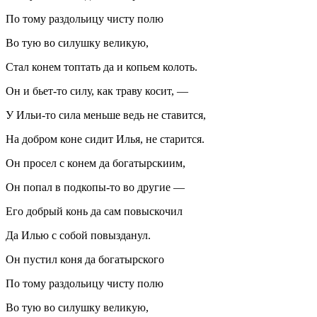
По тому раздольицу чисту полю
Во тую во силушку великую,
Стал конем топтать да и копьем колоть.
Он и бьет-то силу, как траву косит, —
У Ильи-то сила меньше ведь не ставится,
На добром коне сидит Илья, не старится.
Он просел с конем да богатырскиим,
Он попал в подкопы-то во другие —
Его добрый конь да сам повыскочил
Да Илью с собой повызданул.
Он пустил коня да богатырского
По тому раздольицу чисту полю
Во тую во силушку великую,