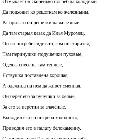
Отмыкает он скоренько погреб да холодный
Да подходит ко решеткам ко железныим,
Разорил-то он решетки да железные —
Да там старыя казак да Илья Муромец.
Он во погребе сидит-то, сам не старится,
Там перинушки-подушечки пуховые,
Одеяла снесены там теплые,
Яствушка поставлена хорошая,
А одежица на нем да живет сменная.
Он берет его за ручушки за белые,
За его за перстни за злачёные,
Выводил его со погреба холодного,
Приводил его в палату белокаменну,
Становил-то он Илью да супротив себя,