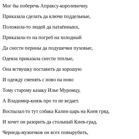
Мог бы поберечь Апраксу-королевичну.
Приказала сделать да ключи поддельные,
Положила-то людей да патаённыих,
Приказала-то на погреб на холодный
Да снести перины да подушечки пуховые,
Одеяла приказала снести теплые,
Она яствушку поставить да хорошую
И одежду сменять с ново на ново
Тому старому казаку Илье Муромцу,
А Владимир-князь про то не ведает.
Воспылал-то тут собака Калин-царь на Киев гряд,
И хочет он разорить да стольный Киев-град,
Чернедь-мужичков он всех повырубить,