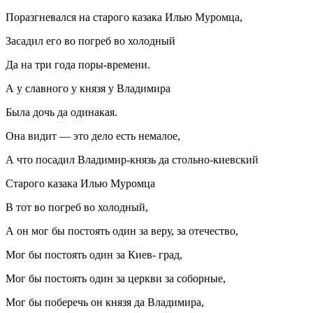
Поразгневался на старого казака Илью Муромца,
Засадил его во погреб во холодный
Да на три года поры-времени.
А у славного у князя у Владимира
Была дочь да одинакая.
Она видит — это дело есть немалое,
А что посадил Владимир-князь да стольно-киевский
Старого казака Илью Муромца
В тот во погреб во холодный,
А он мог бы постоять один за веру, за отечество,
Мог бы постоять один за Киев- град,
Мог бы постоять один за церкви за соборные,
Мог бы поберечь он князя да Владимира,