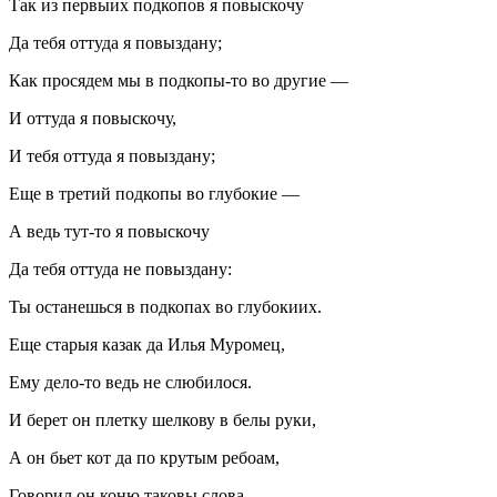
Так из первыих подкопов я повыскочу
Да тебя оттуда я повыздану;
Как просядем мы в подкопы-то во другие —
И оттуда я повыскочу,
И тебя оттуда я повыздану;
Еще в третий подкопы во глубокие —
А ведь тут-то я повыскочу
Да тебя оттуда не повыздану:
Ты останешься в подкопах во глубокиих.
Еще старыя казак да Илья Муромец,
Ему дело-то ведь не слюбилося.
И берет он плетку шелкову в белы руки,
А он бьет кот да по крутым ребоам,
Говорил он коню таковы слова.