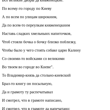
Все великие дворы да княженецкие.
По всему-то городу по Киеву
А по всем по улицам широкиим,
Да по всем-то переулкам княженецкиим
Наставь сладких хмельныих напиточков,
Чтоб стояли бочка о бочку близко поблизку,
Чтобы было у чего стоять собаке царю Калину
Со своими-то войсками со великими
Во твоем во городе во Киеве".
То Владимир-князь да стольно-киевский
Брал-то книгу он посыльную,
Да и грамоту ту распечатывал
И смотрел, что в грамоте написано,
И смотрел, что в грамоте да напечатано: