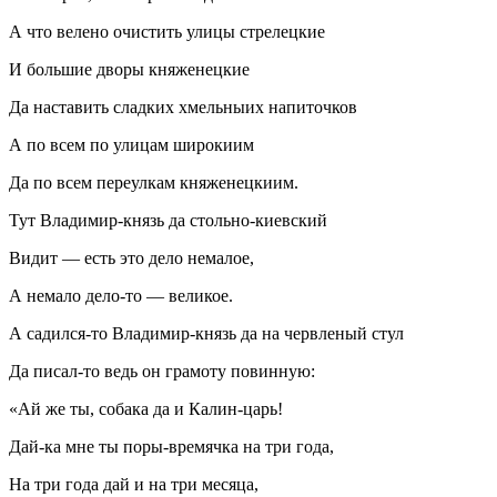
А что велено очистить улицы стрелецкие
И большие дворы княженецкие
Да наставить сладких хмельныих напиточков
А по всем по улицам широкиим
Да по всем переулкам княженецкиим.
Тут Владимир-князь да стольно-киевский
Видит — есть это дело немалое,
А немало дело-то — великое.
А садился-то Владимир-князь да на червленый стул
Да писал-то ведь он грамоту повинную:
«Ай же ты, собака да и Калин-царь!
Дай-ка мне ты поры-времячка на три года,
На три года дай и на три месяца,