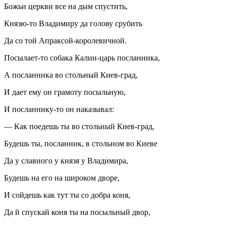
Божьи церкви все на дым спустить,
Князю-то Владимиру да голову срубить
Да со той Апраксой-королевичной.
Посылает-то собака Калин-царь посланника,
А посланника во стольный Киев-град,
И дает ему он грамоту посыльную,
И посланнику-то он наказывал:
— Как поедешь ты во стольный Киев-град,
Будешь ты, посланник, в стольном во Киеве
Да у славного у князя у Владимира,
Будешь на его на широком дворе,
И сойдешь как тут ты со добра коня,
Да й спускай коня ты на посыльный двор,