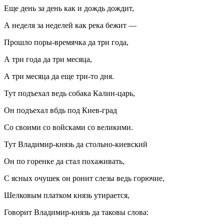
Еще день за день как и дождь дождит,
А неделя за неделей как река бежит —
Прошло поры-времячка да три года,
А три года да три месяца,
А три месяца да еще три-то дня.
Тут подъехал ведь собака Калин-царь,
Он подъехал вбдь под Киев-град
Со своими со войсками со великими.
Тут Владимир-князь да стольно-киевский
Он по горенке да стал похаживать,
С ясных очушек он ронит слезы ведь горючие,
Шелковым платком князь утирается,
Говорит Владимир-князь да таковы слова: