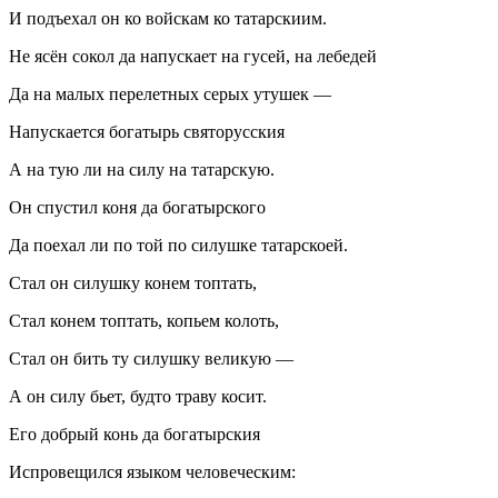
И подъехал он ко войскам ко татарскиим.
Не ясён сокол да напускает на гусей, на лебедей
Да на малых перелетных серых утушек —
Напускается богатырь святорусския
А на тую ли на силу на татарскую.
Он спустил коня да богатырского
Да поехал ли по той по силушке татарскоей.
Стал он силушку конем топтать,
Стал конем топтать, копьем колоть,
Стал он бить ту силушку великую —
А он силу бьет, будто траву косит.
Его добрый конь да богатырския
Испровещился языком человеческим: