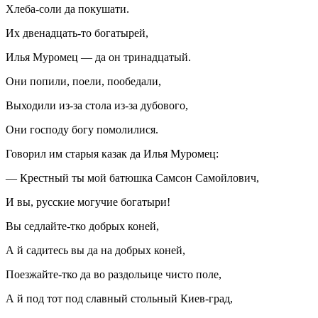
Хлеба-соли да покушати.
Их двенадцать-то богатырей,
Илья Муромец — да он тринадцатый.
Они попили, поели, пообедали,
Выходили из-за стола из-за дубового,
Они господу богу помолилися.
Говорил им старыя казак да Илья Муромец:
— Крестный ты мой батюшка Самсон Самойлович,
И вы, русские могучие богатыри!
Вы седлайте-тко добрых коней,
А й садитесь вы да на добрых коней,
Поезжайте-тко да во раздольице чисто поле,
А й под тот под славный стольный Киев-град,