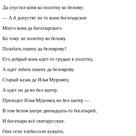
Да спустил коня ко полотну ко белому:
— А й допустят ли то кони богатырские
Моего коня да богатырского
Ко тому ли полотну ко белому
Позобать пшену да белоярову?
Его добрый конь идет-то грудью к полотну,
А идет зобать пшену да белоярову.
Старый казак да Илья Муромец
А идет он да во бел шатер.
Приходит Илья Муромец во бел шатер —
В том белом шатре двенадцать-то богатырей,
И богатыри всё святорусские.
Они сели хлеба-соли кушати,