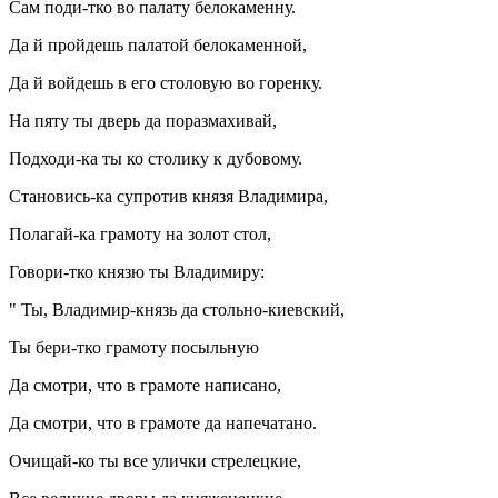
Сам поди-тко во палату белокаменну.
Да й пройдешь палатой белокаменной,
Да й войдешь в его столовую во горенку.
На пяту ты дверь да поразмахивай,
Подходи-ка ты ко столику к дубовому.
Становись-ка супротив князя Владимира,
Полагай-ка грамоту на золот стол,
Говори-тко князю ты Владимиру:
" Ты, Владимир-князь да стольно-киевский,
Ты бери-тко грамоту посыльную
Да смотри, что в грамоте написано,
Да смотри, что в грамоте да напечатано.
Очищай-ко ты все улички стрелецкие,