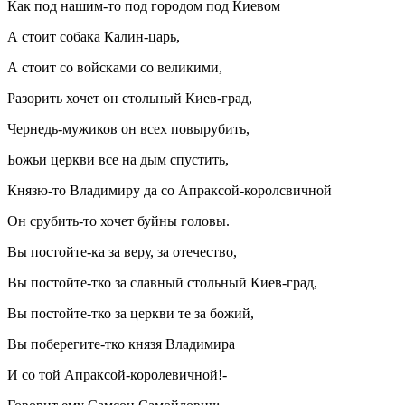
Как под нашим-то под городом под Киевом
А стоит собака Калин-царь,
А стоит со войсками со великими,
Разорить хочет он стольный Киев-град,
Чернедь-мужиков он всех повырубить,
Божьи церкви все на дым спустить,
Князю-то Владимиру да со Апраксой-королсвичной
Он срубить-то хочет буйны головы.
Вы постойте-ка за веру, за отечество,
Вы постойте-тко за славный стольный Киев-град,
Вы постойте-тко за церкви те за божий,
Вы поберегите-тко князя Владимира
И со той Апраксой-королевичной!-