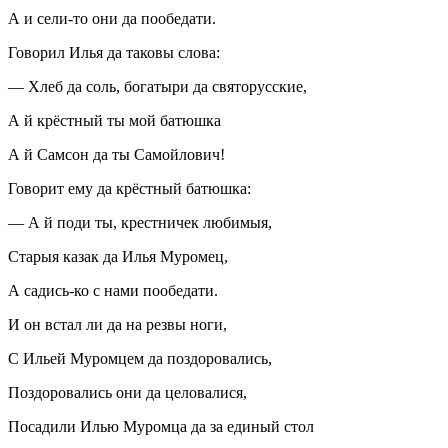
А и сели-то они да пообедати.
Говорил Илья да таковы слова:
— Хлеб да соль, богатыри да святорусские,
А й крёстный ты мой батюшка
А й Самсон да ты Самойлович!
Говорит ему да крёстный батюшка:
— А й поди ты, крестничек любимыя,
Старыя казак да Илья Муромец,
А садись-ко с нами пообедати.
И он встал ли да на резвы ноги,
С Ильей Муромцем да поздоровались,
Поздоровались они да целовалися,
Посадили Илью Муромца да за единый стол