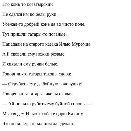
Его конь-то богатырский
Не сдался им во белы руки —
Убежал-то добрый конь да во чисто поле.
Тут пришли татары-то поганые,
Нападали на старого казака Илью Муромца,
А й сковали ему ножки резвые
И связали ему ручки белые.
Говорили-то татары таковы слова:
— Отрубить ему да буйную головушку!
Говорят ины татары таковы слова:
— Ай не надо рубить ему буйной головы —
Мы сведем Илью к собаке царю Калину,
Что он хочет, то над ним да сделает.