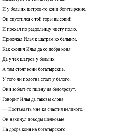
И у белыих шатров-то кони богатырские.
Он спустился с той горы высокий
И поехал по раздольицу чисту полю.
Приезжал Илья к шатрам ко белыим,
Как сходил Илья да со добра коня.
Да у тех шатров у белыих
А там стоят кони богатырские,
У того ли полотна стоят у белого,
Они зоблят-то пшену да белоярову*.
Говорит Илья да таковы слова:
— Поотведать мне-ка счастия великого.-
Он накинул поводы шелковые
На добра коня на богатырского