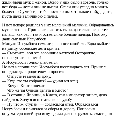
жили-были муж с женой. Всего у них было вдоволь, только
вот беда — детей они не имели. Стали они усердно молить
божество Сумиёси, чтобы послало им хоть какое-нибудь дитя,
пусть даже величиною с палец.
И вот вскоре родился у них маленький мальчик. Обрадовались
муж с женою. Принялись растить сына, да только не растет
малыш: как был, так и остается не больше пальца. Поэтому
дали ему имя Иссумбоси.
Минуло Иссумбоси семь лет, а он все такой же. Едва выйдет
на улицу, соседские дети кричат:
— Смотрите, вон эта горошина катится! Осторожно,
не наступите на него!
А Иссумбоси только улыбается.
Но вот исполнилось Иссумбоси шестнадцать лет. Пришел
он однажды к родителям и просит:
— Отпустите меня из дому.
— Куда это ты собрался? — удивился отец.
— Хочу в Киото поехать.
— Что же ты будешь делать в Киото?
— В столице Японии, в Киото, сам император живет, дело
найдется. Хочу я испытать свою судьбу.
— Ну что ж, ступай, — согласился отец. Обрадовался
Иссумбоси и принялся за сборы в дорогу. Попросил
он у матери швейную иглу, сделал для нее рукоять, смастерил