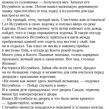
ножны из соломинки — получился меч. Заткнул его
Иссумбоси за пояс. Потом нашел маленькую деревянную
чашку, приспособил ее под лодку, а из палочек для еды
выстрогал весла.
— Ну, прощай, отец, прощай мать. Счастливо вам оставаться!
Сел Иссумбоси в свою лодочку и поплыл вверх по реке
Едогава. Плыл он медленно: чуть ветер набежит или дождь
пойдет, того и гляди опрокинется лодочка. В такую погоду
одно оставалось Иссумбоси: прятаться в щель между
прибрежных камней или сидеть под мостом у свай; там
он и отдыхал. Так плыл он месяц и наконец прибыл
в местечко Тоба, а оттуда до Киото рукой подать.
Много улиц в Киото. Пышные экипажи, толпы нарядных
прохожих; вечный шум и оживление. Вот она, столица
Японии!
Растерялся Иссумбоси. Забыв обо всем на свете, бродил
он по большому городу и незаметно для себя очутился перед
дворцом с красивыми воротами.
«Не иначе как живет здесь знатный вельможа, — подумал
Иссумбоси. — Пойду служить к нему».
И в самом деле принадлежал этот дворец Сандзе, первому
министру императорского двора.
Вошел Иссумбоси во дворец и что было мочи крикнул:
— Здравствуйте, хозяева!
Случайно министр находился в передней и услышал возглас.