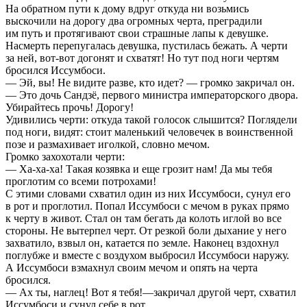
На обратном пути к дому вдруг откуда ни возьмись
выскочили на дорогу два огромных черта, преградили
им путь и протягивают свои страшные лапы к девушке.
Насмерть перепугалась девушка, пустилась бежать. А черти
за ней, вот-вот догонят и схватят! Но тут под ноги чертям
бросился Иссумбоси.
— Эй, вы! Не видите разве, кто идет? — громко закричал он.
— Это дочь Сандзё, первого министра императорского двора.
Убирайтесь прочь! Дорогу!
Удивились черти: откуда такой голосок слышится? Поглядели
под ноги, видят: стоит маленький человечек в воинственной
позе и размахивает иголкой, словно мечом.
Громко захохотали черти:
— Ха-ха-ха! Такая козявка и еще грозит нам! Да мы тебя
проглотим со всеми потрохами!
С этими словами схватил один из них Иссумбоси, сунул его
в рот и проглотил. Попал Иссумбоси с мечом в руках прямо
к черту в живот. Стал он там бегать да колоть иглой во все
стороны. Не вытерпел черт. От резкой боли дыхание у него
захватило, взвыл он, катается по земле. Наконец вздохнул
поглубже и вместе с воздухом выбросил Иссумбоси наружу.
А Иссумбоси взмахнул своим мечом и опять на черта
бросился.
— Ах ты, наглец! Вот я тебя!—закричал другой черт, схватил
Иссумбоси и сунул себе в рот.