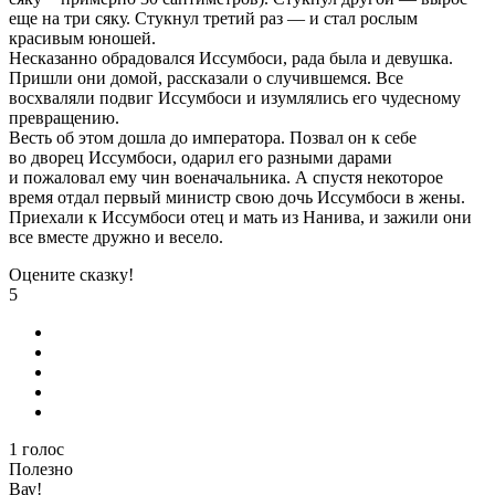
еще на три сяку. Стукнул третий раз — и стал рослым
красивым юношей.
Несказанно обрадовался Иссумбоси, рада была и девушка.
Пришли они домой, рассказали о случившемся. Все
восхваляли подвиг Иссумбоси и изумлялись его чудесному
превращению.
Весть об этом дошла до императора. Позвал он к себе
во дворец Иссумбоси, одарил его разными дарами
и пожаловал ему чин военачальника. А спустя некоторое
время отдал первый министр свою дочь Иссумбоси в жены.
Приехали к Иссумбоси отец и мать из Нанива, и зажили они
все вместе дружно и весело.
Оцените сказку!
5
1
голос
Полезно
Вау!