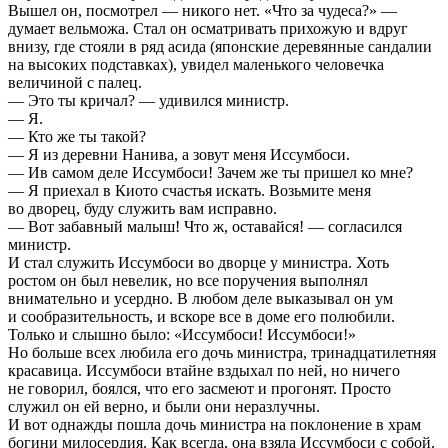
Вышел он, посмотрел — никого нет. «Что за чудеса?» —
думает вельможа. Стал он осматривать прихожую и вдруг
внизу, где стояли в ряд асида (японские деревянные сандалии
на высоких подставках), увидел маленького человечка
величиной с палец.
— Это ты кричал? — удивился министр.
— Я.
— Кто же ты такой?
— Я из деревни Нанива, а зовут меня Иссумбоси.
— Ив самом деле Иссумбоси! Зачем же ты пришел ко мне?
— Я приехал в Киото счастья искать. Возьмите меня
во дворец, буду служить вам исправно.
— Вот забавный малыш! Что ж, оставайся! — согласился
министр.
И стал служить Иссумбоси во дворце у министра. Хоть
ростом он был невелик, но все поручения выполнял
внимательно и усердно. В любом деле выказывал он ум
и сообразительность, и вскоре все в доме его полюбили.
Только и слышно было: «Иссумбоси! Иссумбоси!»
Но больше всех любила его дочь министра, тринадцатилетняя
красавица. Иссумбоси втайне вздыхал по ней, но ничего
не говорил, боялся, что его засмеют и прогонят. Просто
служил он ей верно, и были они неразлучны.
И вот однажды пошла дочь министра на поклонение в храм
богини милосердия. Как всегда, она взяла Иссумбоси с собой.