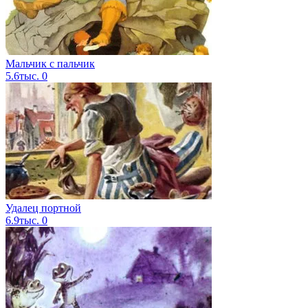
Мальчик с пальчик
5.6тыс.
0
Удалец портной
6.9тыс.
0