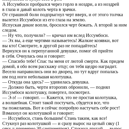
А Иссумбоси пробрался через горло в ноздри, а из ноздрей
в глаза и давай колоть черта в зрачки.
От страшной боли подпрыгнул черт вверх, и от этого толчка
вылетел Иссумбоси из его глаза на землю.
Испуская дикие вопли, бросился черт бежать. А второй за ним
следом.
— Ну что, получили? — кричал им вслед Иссумбоси.
— Эх вы, а еще чертями называетесь! Жалкие козявки, вот
вы кто! Смотрите, в другой раз не попадайтесь!
Вернулся он к перепуганной девушке, помог ей прийти
в себя. Очнулась она и говорит:
— Спасибо тебе! Спас ты меня от лютой смерти. Как придем
домой, я обо всем расскажу отцу; он тебя щедро наградит.
Весело направились они во дворец, но тут вдруг попалась
им под ноги небольшая колотушка.
— Откуда она здесь? — удивилась девушка.
— Должно быть, черти второпях обронили, — поднял
Иссумбоси колотушку, повертел, посмотрел.
— Э-э! — говорит. — Кажется, это не простая колотушка,
а волшебная. Стоит такой постучать, сбудется все, что
ты пожелаешь. Вот я сейчас попробую настучать себе рост!
Взмахнул он колотушкой и говорит:
— Иссумбоси, стань большим! Стань таким, как все!
Стукнул раз колотушкой — и сразу вырос на целый сяку (1
сяку = примерно 30 сантиметров). Стукнул другой — вырос