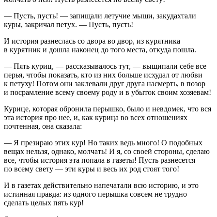
— Пусть, пусть! — запищали летучие мыши, закудахтали
куры, закричал петух. — Пусть, пусть!
И история разнеслась со двора во двор, из курятника
в курятник и дошла наконец до того места, откуда пошла.
— Пять куриц, — рассказывалось тут, — выщипали себе все
перья, чтобы показать, кто из них больше исхудал от любви
к петуху! Потом они заклевали друг друга насмерть, в позор
и посрамление всему своему роду и в убыток своим хозяевам!
Курице, которая обронила перышко, было и невдомек, что вся
эта история про нее, и, как курица во всех отношениях
почтенная, она сказала:
— Я презираю этих кур! Но таких ведь много! О подобных
вещах нельзя, однако, молчать! И я, со своей стороны, сделаю
все, чтобы история эта попала в газеты! Пусть разнесется
по всему свету — эти куры и весь их род стоят того!
И в газетах действительно напечатали всю историю, и это
истинная правда: из одного перышка совсем не трудно
сделать целых пять кур!