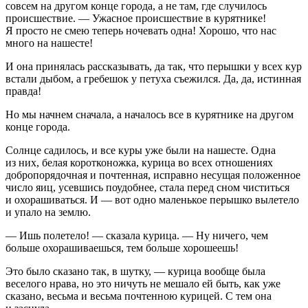
совсем на другом конце города, а не там, где случилось
происшествие. — Ужасное происшествие в курятнике!
Я просто не смею теперь ночевать одна! Хорошо, что нас
много на нашесте!
И она принялась рассказывать, да так, что перышки у всех кур
встали дыбом, а гребешок у петуха съежился. Да, да, истинная
правда!
Но мы начнем сначала, а началось все в курятнике на другом
конце города.
Солнце садилось, и все куры уже были на нашесте. Одна
из них, белая коротконожка, курица во всех отношениях
добропорядочная и почтенная, исправно несущая положенное
число яиц, усевшись поудобнее, стала перед сном чиститься
и охорашиваться. И — вот одно маленькое перышко вылетело
и упало на землю.
— Ишь полетело! — сказала курица. — Ну ничего, чем
больше охорашиваешься, тем больше хорошеешь!
Это было сказано так, в шутку, — курица вообще была
веселого нрава, но это ничуть не мешало ей быть, как уже
сказано, весьма и весьма почтенною курицей. С тем она