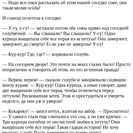
— Надо все-таки рассказать об этом нашей соседке сове, она
такая милая особа!
И совиха полетела к соседке.
— У-гу, у-гу! — загукали потом обе совы прямо над соседней
голубятней. — Вы слышали? Вы слышали? У-гу! Одна
курица выщипала себе все перья из-за петуха! Она замерзнет,
замерзнет до смерти! Если уже не замерзла! У-гу!
— Кур-кур! Где, где? — ворковали голуби.
— На соседнем дворе! Это почти на моих глазах было! Просто
неприлично и говорить об этом, но это истинная правда!
— Верим, верим! — сказали голуби и заворковали сидящим
внизу курам: — Кур-кур! Одна курица, а иные говорят, даже
две выщипали себе все перья, чтобы отличиться перед
петухом! Рискованная затея. Этак и простудиться и умереть
недолго, да они уж и умерли!
— Кукареку! — запел петух, взлетая на забор. — Проснитесь!
— У самого глаза еще слипались ото сна, а он уже кричал: —
Три курицы погибли от несчастной любви к петуху! Они
выщипали себе все перья! Такая гадкая история! Не хочу
молчать о ней! Пусть разнесется по всему свету!