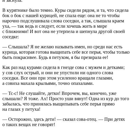
и заснула.
В курятнике было темно. Куры сидели рядом, и та, что сидела
бок о бок с нашей курицей, не спала еще: она не то чтобы
нарочно подслушивала слова соседки, а так, слышала краем
уха, — так ведь и следует, если хочешь жить в мире
с ближними! И вот она не утерпела и шепнула другой своей
соседке:
— Слышала? Я не желаю называть имен, но среди нас есть
курица, которая готова выщипать себе все перья, чтобы только
быть покрасивее. Будь я петухом, я бы презирала ее!
Как раз над курами сидела в гнезде сова с мужем и детками;
у сов слух острый, и они не упустили ни одного слова
соседки. Все они при этом усиленно вращали глазами,
а совиха махала крыльями, точно опахалами.
— Тс-с! Не слушайте, детки! Впрочем, вы, конечно, уже
слышали? Я тоже. Ах! Просто уши вянут! Одна из кур до того
забылась, что принялась выщипывать себе перья прямо
на глазах у петуха!
— Осторожно, здесь дети! — сказал сова-отец. — При детях
о таких вещах не говорят!