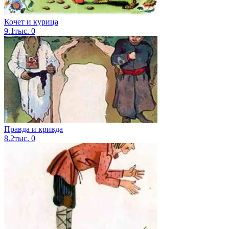
Кочет и курица
9.1тыс.
0
Правда и кривда
8.2тыс.
0