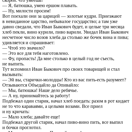
скорей: что умеешь?
— Я, батюшка, умею ершом плавать.
— Ну, милости просим!
Вот поехали они за царицей — золотые кудри. Приезжают
в невиданное царство, небывалое государство; а там уже
давно сведали, что Иван Быкович будет, и целые три месяца
хлеб пекли, вино курили, пиво варили. Увидал Иван Быкович
несчетное число возов хлеба да столько же бочек вина и пива;
удивляется и спрашивает:
— Чтоб это значило?
— Это все для тебя наготовлено.
— Фу, пропасть! Да мне столько в целый год не съесть,
не выпить.
Тут вспомнил Иван Быкович про своих товарищей и стал
вызывать:
— Эй вы, старички-молодцы! Кто из вас пить-есть разумеет?
Отзываются Объедайло да Опивайло:
— Мы, батюшка! Наше дело ребячье.
— А ну, принимайтесь за работу!
Подбежал один старик, начал хлеб поедать: разом в рот кидает
не то что караваями, а целыми возами. Все приел
и ну кричать:
— Мало хлеба; давайте еще!
Подбежал другой старик, начал пиво-вино пить, все выпил
и бочки проглотил.