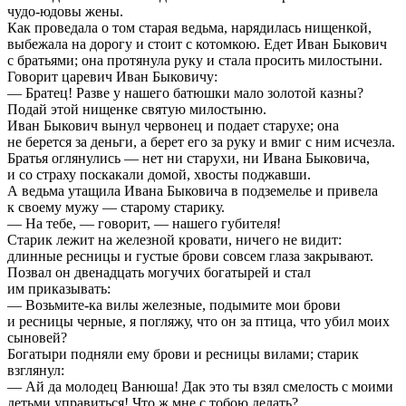
чудо-юдовы жены.
Как проведала о том старая ведьма, нарядилась нищенкой,
выбежала на дорогу и стоит с котомкою. Едет Иван Быкович
с братьями; она протянула руку и стала просить милостыни.
Говорит царевич Иван Быковичу:
— Братец! Разве у нашего батюшки мало золотой казны?
Подай этой нищенке святую милостыню.
Иван Быкович вынул червонец и подает старухе; она
не берется за деньги, а берет его за руку и вмиг с ним исчезла.
Братья оглянулись — нет ни старухи, ни Ивана Быковича,
и со страху поскакали домой, хвосты поджавши.
А ведьма утащила Ивана Быковича в подземелье и привела
к своему мужу — старому старику.
— На тебе, — говорит, — нашего губителя!
Старик лежит на железной кровати, ничего не видит:
длинные ресницы и густые брови совсем глаза закрывают.
Позвал он двенадцать могучих богатырей и стал
им приказывать:
— Возьмите-ка вилы железные, подымите мои брови
и ресницы черные, я погляжу, что он за птица, что убил моих
сыновей?
Богатыри подняли ему брови и ресницы вилами; старик
взглянул:
— Ай да молодец Ванюша! Дак это ты взял смелость с моими
детьми управиться! Что ж мне с тобою делать?