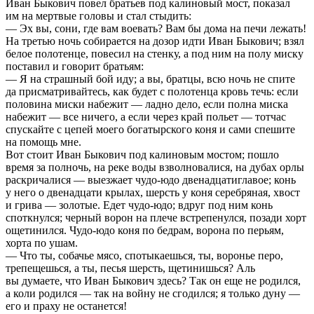
Иван Быкович повел братьев под калиновый мост, показал
им на мертвые головы и стал стыдить:
— Эх вы, сони, где вам воевать? Вам бы дома на печи лежать!
На третью ночь собирается на дозор идти Иван Быкович; взял
белое полотенце, повесил на стенку, а под ним на полу миску
поставил и говорит братьям:
— Я на страшный бой иду; а вы, братцы, всю ночь не спите
да присматривайтесь, как будет с полотенца кровь течь: если
половина миски набежит — ладно дело, если полна миска
набежит — все ничего, а если через край польет — тотчас
спускайте с цепей моего богатырского коня и сами спешите
на помощь мне.
Вот стоит Иван Быкович под калиновым мостом; пошло
время за полночь, на реке воды взволновалися, на дубах орлы
раскричалися — выезжает чудо-юдо двенадцатиглавое; конь
у него о двенадцати крылах, шерсть у коня серебряная, хвост
и грива — золотые. Едет чудо-юдо; вдруг под ним конь
споткнулся; черный ворон на плече встрепенулся, позади хорт
ощетинился. Чудо-юдо коня по бедрам, ворона по перьям,
хорта по ушам.
— Что ты, собачье мясо, спотыкаешься, ты, воронье перо,
трепещешься, а ты, песья шерсть, щетинишься? Аль
вы думаете, что Иван Быкович здесь? Так он еще не родился,
а коли родился — так на войну не сгодился; я только дуну —
его и праху не останется!