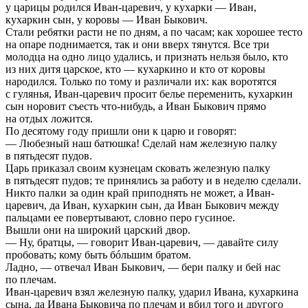
у царицы родился Иван-царевич, у кухарки — Иван,
кухаркин сын, у коровы — Иван Быкович.
Стали ребятки расти не по дням, а по часам; как хорошее тесто
на опаре поднимается, так и они вверх тянутся. Все три
молодца на одно лицо удались, и признать нельзя было, кто
из них дитя царское, кто — кухаркино и кто от коровы
народился. Только по тому и различали их: как воротятся
с гулянья, Иван-царевич просит белье переменить, кухаркин
сын норовит съесть что-нибудь, а Иван Быкович прямо
на отдых ложится.
По десятому году пришли они к царю и говорят:
— Любезный наш батюшка! Сделай нам железную палку
в пятьдесят пудов.
Царь приказал своим кузнецам сковать железную палку
в пятьдесят пудов; те принялись за работу и в неделю сделали.
Никто палки за один край приподнять не может, а Иван-
царевич, да Иван, кухаркин сын, да Иван Быкович между
пальцами ее повертывают, словно перо гусиное.
Вышли они на широкий царский двор.
— Ну, братцы, — говорит Иван-царевич, — давайте силу
пробовать; кому быть бóльшим братом.
Ладно, — отвечал Иван Быкович, — бери палку и бей нас
по плечам.
Иван-царевич взял железную палку, ударил Ивана, кухаркина
сына, да Ивана Быковича по плечам и вбил того и другого