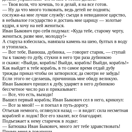
— Твоя воля, что хочешь, то и делай, я на все готов.
— Ну да что много толковать, ведь детей не поднять;
сослужи-ка мне лучше службу: съезди в невиданное царство,
в небывалое государство и достань мне царицу — золотые
кудри, я хочу на ней жениться.
Иван Быкович про себя подумал: «Куда тебе, старому черту,
жениться, разве мне, молодцу!»
А старуха взбесилась, навязала камень на шею, бултых в воду
и утопилась.
— Вот тебе, Ванюша, дубинка, — говорит старик, — ступай
ты к такому-то дубу, стукни в него три раза дубинкою
и скажи: «Выйди, корабль! Выйди, корабль! Выйди, корабль!»
Как выйдет к тебе корабль, в то самое время отдай дубу
трижды приказ чтобы он затворился; да смотри не забудь!
Если этого не сделаешь, причинишь мне обиду великую.
Иван Быкович пришел к дубу, ударяет в него дубинкою
бессчетное число раз и приказывает:
— Все, что есть, выходи!
Вышел первый корабль; Иван Быкович сел в него, крикнул:
— Все за мной! — и поехал в путь-дорогу.
Отъехав немного, оглянулся назад — и видит: сила несметная
кораблей и лодок! Все его хвалят, все благодарят.
Подъезжает к нему старичок в лодке:
— Батюшка Иван Быкович, много лет тебе здравствовать!
Прими меня в товарищи.