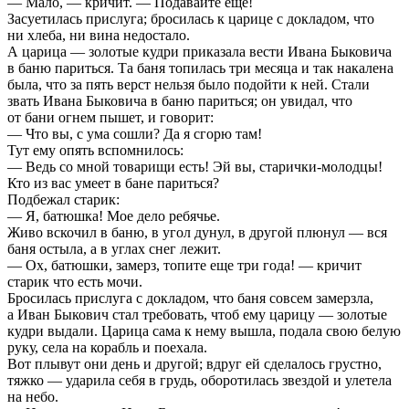
— Мало, — кричит. — Подавайте еще!
Засуетилась прислуга; бросилась к царице с докладом, что
ни хлеба, ни вина недостало.
А царица — золотые кудри приказала вести Ивана Быковича
в баню париться. Та баня топилась три месяца и так накалена
была, что за пять верст нельзя было подойти к ней. Стали
звать Ивана Быковича в баню париться; он увидал, что
от бани огнем пышет, и говорит:
— Что вы, с ума сошли? Да я сгорю там!
Тут ему опять вспомнилось:
— Ведь со мной товарищи есть! Эй вы, старички-молодцы!
Кто из вас умеет в бане париться?
Подбежал старик:
— Я, батюшка! Мое дело ребячье.
Живо вскочил в баню, в угол дунул, в другой плюнул — вся
баня остыла, а в углах снег лежит.
— Ох, батюшки, замерз, топите еще три года! — кричит
старик что есть мочи.
Бросилась прислуга с докладом, что баня совсем замерзла,
а Иван Быкович стал требовать, чтоб ему царицу — золотые
кудри выдали. Царица сама к нему вышла, подала свою белую
руку, села на корабль и поехала.
Вот плывут они день и другой; вдруг ей сделалось грустно,
тяжко — ударила себя в грудь, оборотилась звездой и улетела
на небо.