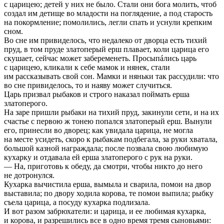
с царицею; детей у них не было. Стали они бога молить, чтоб
создал им детище во младости на поглядение, а под старость
на покормление; помолились, легли спать и уснули крепким
сном.
Во сне им привиделось, что недалеко от дворца есть тихий
пруд, в том пруде златоперый ерш плавает, коли царица его
скушает, сейчас может забеременеть. Просыпáлись царь
с царицею, кликали к себе мамок и нянек, стали
им рассказывать свой сон. Мамки и няньки так рассудили: что
во сне привиделось, то и наяву может случиться.
Царь призвал рыбаков и строго наказал поймать ерша
златоперого.
На заре пришли рыбаки на тихий пруд, закинули сети, и на их
счастье с первою ж тонею попался златоперый ерш. Вынули
его, принесли во дворец; как увидала царица, не могла
на месте усидеть, скоро к рыбакам подбегала, за руки хватала,
большой казной награждала; после позвала свою любимую
кухарку и отдавала ей ерша златоперого с рук на руки.
— На, приготовь к обеду, да смотри, чтобы никто до него
не дотронулся.
Кухарка вычистила ерша, вымыла и сварила, помои на двор
выставила; по двору ходила корова, те помои выпила; рыбку
съела царица, а посуду кухарка подлизала.
И вот разом забрюхатели: и царица, и ее любимая кухарка,
и корова, и разрешились все в одно время тремя сыновьями: