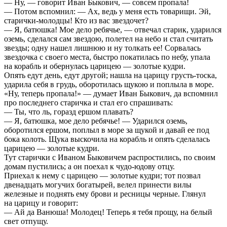
— Ну, — говорит Иван Быкович, — совсем пропала!
— Потом вспомнил: — Ах, ведь у меня есть товарищи. Эй,
старички-молодцы! Кто из вас звездочет?
— Я, батюшка! Мое дело ребячье, — отвечал старик, ударился
оземь, сделался сам звездою, полетел на небо и стал считать
звезды; одну нашел лишнюю и ну толкать ее! Сорвалась
звездочка с своего места, быстро покатилась по небу, упала
на корабль и обернулась царицею — золотые кудри.
Опять едут день, едут другой; нашла на царицу грусть-тоска,
ударила себя в грудь, оборотилась щукою и поплыла в море.
«Ну, теперь пропала!» — думает Иван Быкович, да вспомнил
про последнего старичка и стал его спрашивать:
— Ты, что ль, горазд ершом плавать?
— Я, батюшка, мое дело ребячье! — Ударился оземь,
оборотился ершом, поплыл в море за щукой и давай ее под
бока колоть. Щука выскочила на корабль и опять сделалась
царицею — золотые кудри.
Тут старички с Иваном Быковичем распростились, по своим
домам пустились; а он поехал к чудо-юдову отцу.
Приехал к нему с царицею — золотые кудри; тот позвал
двенадцать могучих богатырей, велел принести вилы
железные и поднять ему брови и ресницы черные. Глянул
на царицу и говорит:
— Ай да Ванюша! Молодец! Теперь я тебя прощу, на белый
свет отпущу.