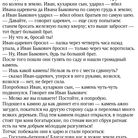
по колена в землю. Иван, кухаркин сын, ударил — вбил
Ивана-царевича да Ивана Быковича по самую грудь в землю;
а Иван Быкович ударил — вбил обоих братьев по самую шею.
— Давайте, — говорит царевич, — еще силу попытаем:
станем бросать железную палку кверху; кто выше забросит —
тот будет больший брат.
— Ну что ж, бросай ты!
Иван-царевич бросил — палка через четверть часа назад
упала, а Иван Быкович бросил — только через час воротилась.
— Ну, Иван Быкович, будь ты большой брат.
После того пошли они гулять по саду и нашли громадный
камень.
— Ишь какой камень! Нельзя ль его с места сдвинуть?
— сказал Иван-царевич, уперся в него руками, возился,
возился — нет, не берет сила.
Попробовал Иван, кухаркин сын, — камень чуть-чуть
подвинулся. Говорит им Иван Быкович:
— Мелко же вы плаваете! Постойте, я попробую.
Подошел к камню да как двинет его ногою — камень ажно
загудел, покатился на другую сторону сада и переломал много
всяких деревьев. Под тем камнем подвал открылся, в подвале
стоят три коня богатырские, по стенам висит сбруя ратная:
есть на чем добрым мóлодцам разгуляться!
Тотчас побежали они к царю и стали проситься:
— Государь-батюшка! Благослови нас в чужие земли ехать,