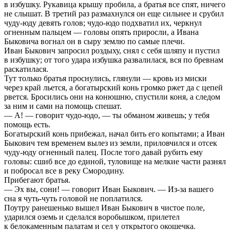
в избушку. Рукавица крышу пробила, а братья все спят, ничего
не слышат. В третий раз размахнулся он еще сильнее и срубил
чуду-юду девять голов; чудо-юдо подхватил их, черкнул
огненным пальцем — головы опять приросли, а Ивана
Быковича вогнал он в сыру землю по самые плечи.
Иван Быкович запросил роздыху, снял с себя шляпу и пустил
в избушку; от того удара избушка развалилася, вся по бревнам
раскатилася.
Тут только братья проснулись, глянули — кровь из миски
через край льется, а богатырский конь громко ржет да с цепей
рвется. Бросились они на конюшню, спустили коня, а следом
за ним и сами на помощь спешат.
— А! — говорит чудо-юдо, — ты обманом живешь; у тебя
помощь есть.
Богатырский конь прибежал, начал бить его копытами; а Иван
Быкович тем временем вылез из земли, приловчился и отсек
чуду-юду огненный палец. После того давай рубить ему
головы: сшиб все до единой, туловище на мелкие части разнял
и побросал все в реку Смородину.
Прибегают братья.
— Эх вы, сони! — говорит Иван Быкович. — Из-за вашего
сна я чуть-чуть головой не поплатился.
Поутру ранешенько вышел Иван Быкович в чистое поле,
ударился оземь и сделался воробышком, прилетел
к белокаменным палатам и сел у открытого окошечка.