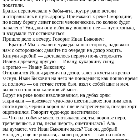
покатили.
Братья переночевали у бабы-яги, поутру рано встали
и отправились в путь-дорогу. Приезжают к реке Смородине;
по всему берегу лежат кости человеческие, по колено будет
навалено! Увидали они избушку, вошли в нее — пустехонька,
и вздумали тут остановиться.
Пришло дело к вечеру. Говорит Иван Быкович:
— Братцы! Мы заехали в чужедальнюю сторону, надо жить
нам с осторожкою; давайте по очереди на дозор ходить.
Кинули жребий — доставалось первую ночь сторожить
Ивану-царевичу, другую — Ивану, кухаркину сыну,
а третью — Ивану Быковичу.
Отправился Иван-царевич на дозор, залез в кусты и крепко
заснул. Иван Быкович на него не понадеялся; как пошло время
за полночь — он тотчас готов был, взял с собой щит и меч,
вышел и стал под калиновый мост.
Вдруг на реке воды взволновалися, на дубах орлы
закричали — выезжает чудо-юдо шестиглавое; под ним конь
споткнулся, черный ворон на плече встрепенулся, позади хорт
ощетинился. Говорит чудо-юдо шестиглавое:
— Что ты, собачье мясо, спотыкаешься, ты, воронье перо,
трепещешься, а ты, песья шерсть, ощетинилась? Аль
вы думаете, что Иван Быкович здесь? Так он, добрый
молодец, еще не родился, а коли родился — так на войну