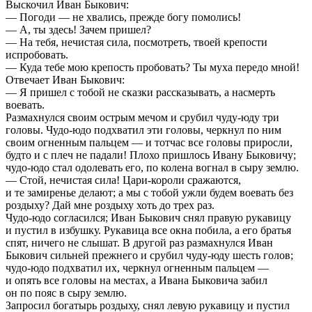
Выскочил Иван Быкович:
— Погоди — не хвались, прежде богу помолись!
— А, ты здесь! Зачем пришел?
— На тебя, нечистая сила, посмотреть, твоей крепости
испробовать.
— Куда тебе мою крепость пробовать? Ты муха передо мной!
Отвечает Иван Быкович:
— Я пришел с тобой не сказки рассказывать, а насмерть
воевать.
Размахнулся своим острым мечом и срубил чуду-юду три
головы. Чудо-юдо подхватил эти головы, черкнул по ним
своим огненным пальцем — и тотчас все головы приросли,
будто и с плеч не падали! Плохо пришлось Ивану Быковичу;
чудо-юдо стал одолевать его, по колена вогнал в сыру землю.
— Стой, нечистая сила! Цари-короли сражаются,
и те замиренье делают; а мы с тобой ужли будем воевать без
роздыху? Дай мне роздыху хоть до трех раз.
Чудо-юдо согласился; Иван Быкович снял правую рукавицу
и пустил в избушку. Рукавица все окна побила, а его братья
спят, ничего не слышат. В другой раз размахнулся Иван
Быкович сильней прежнего и срубил чуду-юду шесть голов;
чудо-юдо подхватил их, черкнул огненным пальцем —
и опять все головы на местах, а Ивана Быковича забил
он по пояс в сыру землю.
Запросил богатырь роздыху, снял левую рукавицу и пустил