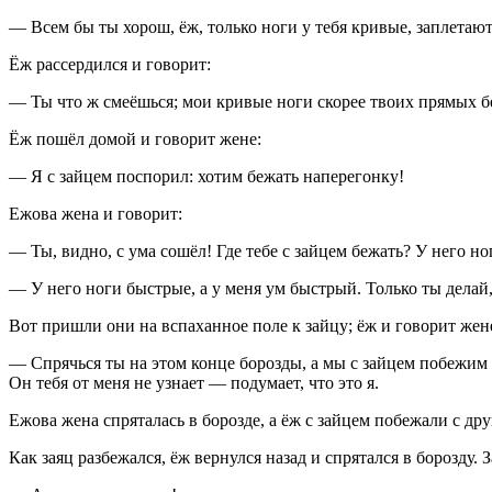
— Всем бы ты хорош, ёж, только ноги у тебя кривые, заплетают
Ёж рассердился и говорит:
— Ты что ж смеёшься; мои кривые ноги скорее твоих прямых бе
Ёж пошёл домой и говорит жене:
— Я с зайцем поспорил: хотим бежать наперегонку!
Ежова жена и говорит:
— Ты, видно, с ума сошёл! Где тебе с зайцем бежать? У него но
— У него ноги быстрые, а у меня ум быстрый. Только ты делай,
Вот пришли они на вспаханное поле к зайцу; ёж и говорит жен
— Спрячься ты на этом конце борозды, а мы с зайцем побежим с
Он тебя от меня не узнает — подумает, что это я.
Ежова жена спряталась в борозде, а ёж с зайцем побежали с дру
Как заяц разбежался, ёж вернулся назад и спрятался в борозду.