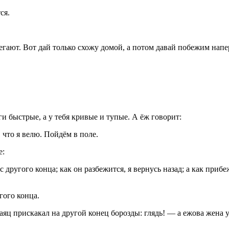
ся.
гают. Вот дай только схожу домой, а потом давай побежим напе
ги быстрые, а у тебя кривые и тупые. А ёж говорит:
 что я велю. Пойдём в поле.
е:
 другого конца; как он разбежится, я вернусь назад; а как прибе
гого конца.
 Заяц прискакал на другой конец борозды: глядь! — а ежова жена 