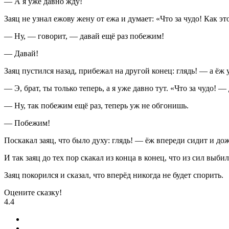
— А я уже давно жду!
Заяц не узнал ежову жену от ежа и думает: «Что за чудо! Как э
— Ну, — говорит, — давай ещё раз побежим!
— Давай!
Заяц пустился назад, прибежал на другой конец: глядь! — а ёж у
— Э, брат, ты только теперь, а я уже давно тут. «Что за чудо! —
— Ну, так побежим ещё раз, теперь уж не обгонишь.
— Побежим!
Поскакал заяц, что было духу: глядь! — ёж впереди сидит и до
И так заяц до тех пор скакал из конца в конец, что из сил выбил
Заяц покорился и сказал, что вперёд никогда не будет спорить.
Оцените сказку!
4.4