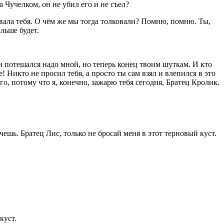
Чучелком, он не убил его и не съел?
озвала тебя. О чём же мы тогда толковали? Помню, помню. Ты,
льше будет.
 и потешался надо мной, но теперь конец твоим шуткам. И кто
е! Никто не просил тебя, а просто ты сам взял и влепился в это
его, потому что я, конечно, зажарю тебя сегодня, Братец Кролик.
чешь. Братец Лис, только не бросай меня в этот терновый куст.
куст.