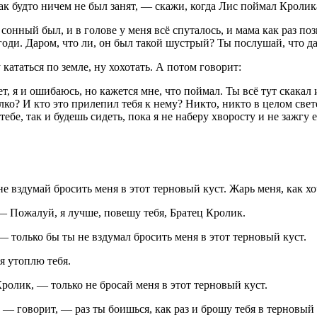
 будто ничем не был занят, — скажи, когда Лис поймал Кролика 
ь сонный был, и в голове у меня всё спуталось, и мама как раз п
годи. Даром, что ли, он был такой шустрый? Ты послушай, что да
кататься по земле, ну хохотать. А потом говорит:
т, я и ошибаюсь, но кажется мне, что поймал. Ты всё тут скакал
елко? И кто это прилепил тебя к нему? Никто, никто в целом свет
ебе, так и будешь сидеть, пока я не наберу хворосту и не зажгу 
е вздумай бросить меня в этот терновый куст. Жарь меня, как хо
 Пожалуй, я лучше, повешу тебя, Братец Кролик.
 только бы ты не вздумал бросить меня в этот терновый куст.
я утоплю тебя.
ролик, — только не бросай меня в этот терновый куст.
— говорит, — раз ты боишься, как раз и брошу тебя в терновый 