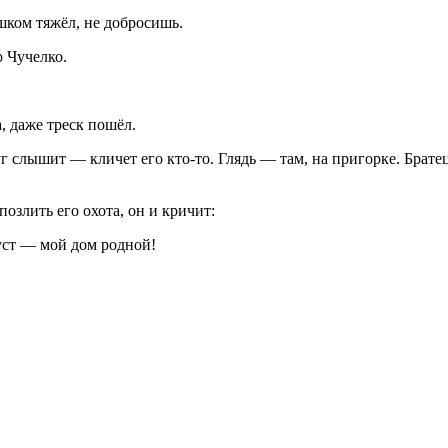
шком тяжёл, не добросишь.
о Чучелко.
, даже треск пошёл.
уг слышит — кличет его кто-то. Глядь — там, на пригорке. Брат
позлить его охота, он и кричит:
уст — мой дом родной!