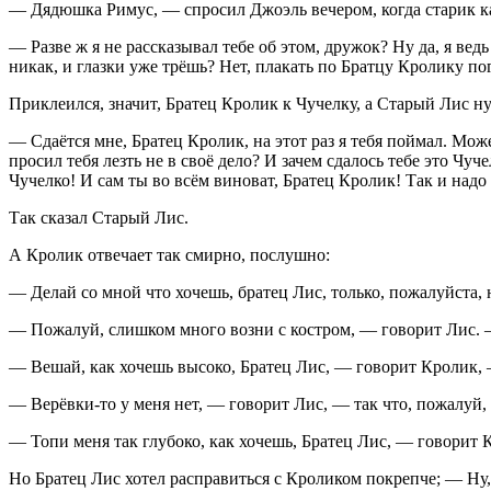
— Дядюшка Римус, — спросил Джоэль вечером, когда старик как
— Разве ж я не рассказывал тебе об этом, дружок? Ну да, я вед
никак, и глазки уже трёшь? Нет, плакать по Братцу Кролику по
Приклеился, значит, Братец Кролик к Чучелку, а Старый Лис ну 
— Сдаётся мне, Братец Кролик, на этот раз я тебя поймал. Може
просил тебя лезть не в своё дело? И зачем сдалось тебе это Чуч
Чучелко! И сам ты во всём виноват, Братец Кролик! Так и надо т
Так сказал Старый Лис.
А Кролик отвечает так смирно, послушно:
— Делай со мной что хочешь, братец Лис, только, пожалуйста, н
— Пожалуй, слишком много возни с костром, — говорит Лис. —
— Вешай, как хочешь высоко, Братец Лис, — говорит Кролик, —
— Верёвки-то у меня нет, — говорит Лис, — так что, пожалуй, 
— Топи меня так глубоко, как хочешь, Братец Лис, — говорит К
Но Братец Лис хотел расправиться с Кроликом покрепче; — Ну, 