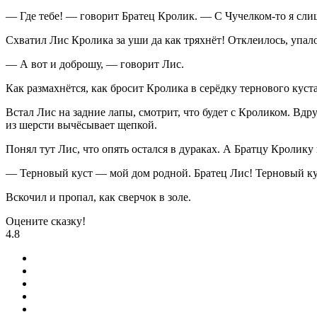
— Где тебе! — говорит Братец Кролик. — С Чучелком-то я сли
Схватил Лис Кролика за уши да как тряхнёт! Отклеилось, упал
— А вот и доброшу, — говорит Лис.
Как размахнётся, как бросит Кролика в серёдку тернового куста
Встал Лис на задние лапы, смотрит, что будет с Кроликом. Вдр
из шерсти вычёсывает щепкой.
Понял тут Лис, что опять остался в дураках. А Братцу Кролику 
— Терновый куст — мой дом родной. Братец Лис! Терновый к
Вскочил и пропал, как сверчок в золе.
Оцените сказку!
4.8