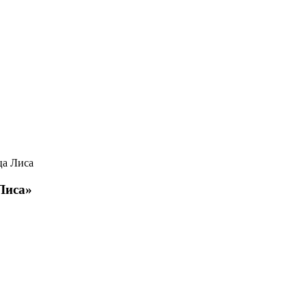
ца Лиса
Лиса»