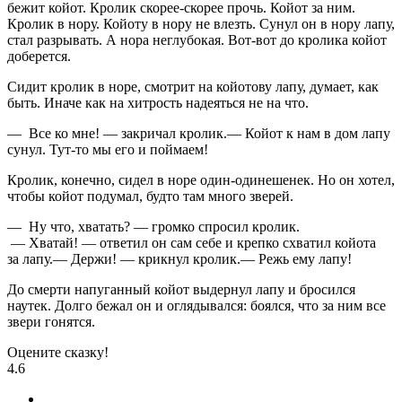
бежит койот. Кролик скорее-скорее прочь. Койот за ним.
Кролик в нору. Койоту в нору не влезть. Сунул он в нору лапу,
стал разрывать. А нора неглубокая. Вот-вот до кролика койот
доберется.
Сидит кролик в норе, смотрит на койотову лапу, думает, как
быть. Иначе как на хитрость надеяться не на что.
— Все ко мне! — закричал кролик.— Койот к нам в дом лапу
сунул. Тут-то мы его и поймаем!
Кролик, конечно, сидел в норе один-одинешенек. Но он хотел,
чтобы койот подумал, будто там много зверей.
— Ну что, хватать? — громко спросил кролик.
— Хватай! — ответил он сам себе и крепко схватил койота
за лапу.— Держи! — крикнул кролик.— Режь ему лапу!
До смерти напуганный койот выдернул лапу и бросился
наутек. Долго бежал он и оглядывался: боялся, что за ним все
звери гонятся.
Оцените сказку!
4.6