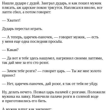
Нашли дударя с дудой. Заиграл дударь, и как пошел мужик
плясать, аж царские покои трясутся. Наплясался вволю, все
лапти сбил, а потом говорит:
— Хватит!
Дударь перестал играть.
— А теперь, царечек-паночек, — говорит мужик, — есть
у меня еще одна последняя просьба.
— Какая?
— Да вот я тебе здесь нашумел, нагрязнил своими лаптями,
так дай мне за его сто розог.
— Зачем тебе розги? — говорит царь. — Ты же мне золото
принес!
— Нет, царечек-паночек, дай розог, я так от тебя не уйду.
Ну, делать нечего. Позвал царь палачей с розгами. Положили
мужика на лавку. Намочили палачи розги в соленой воде
и приготовились его бить.
А мужик вдруг как закричит: