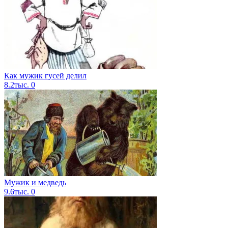
Как мужик гусей делил
8.2тыс.
0
Мужик и медведь
9.6тыс.
0