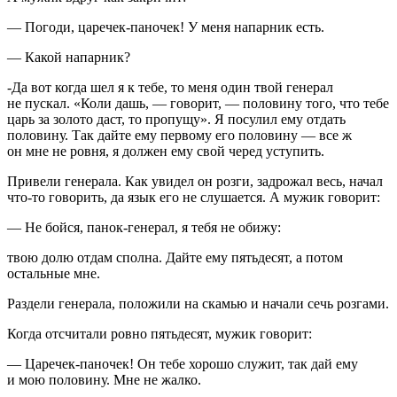
— Погоди, царечек-паночек! У меня напарник есть.
— Какой напарник?
-Да вот когда шел я к тебе, то меня один твой генерал
не пускал. «Коли дашь, — говорит, — половину того, что тебе
царь за золото даст, то пропущу». Я посулил ему отдать
половину. Так дайте ему первому его половину — все ж
он мне не ровня, я должен ему свой черед уступить.
Привели генерала. Как увидел он розги, задрожал весь, начал
что-то говорить, да язык его не слушается. А мужик говорит:
— Не бойся, панок-генерал, я тебя не обижу:
твою долю отдам сполна. Дайте ему пятьдесят, а потом
остальные мне.
Раздели генерала, положили на скамью и начали сечь розгами.
Когда отсчитали ровно пятьдесят, мужик говорит:
— Царечек-паночек! Он тебе хорошо служит, так дай ему
и мою половину. Мне не жалко.