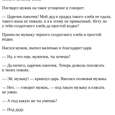
Поглядел мужик на такое угощение и говорит:
— Царечек-паночек! Мой дед и прадед такого хлеба не едали,
такого вина не пивали, и я к этому не привычный. Нету ли
у тебя солдатского хлеба да простой водки?
Принесли мужику черного солдатского хлеба и простой
водки.
Наелся мужик, выпил маленько и благодарит царя.
— Ну, а что еще, мужичок, ты хочешь?
— Да ничего, царечек-паночек. Теперь дозволь поплясать
в твоих покоях.
— Эй, музыку! — крикнул царь. Явилась полковая музыка.
— Нет, — говорит мужик, — под такую музыку я плясать
не умею.
— А под какую же ты умеешь?
— Под дуду.