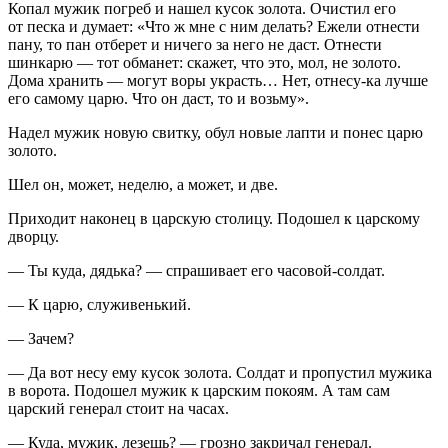
Копал мужик погреб и нашел кусок золота. Очистил его
от песка и думает: «Что ж мне с ним делать? Ежели отнести
пану, то пан отберет и ничего за него не даст. Отнести
шинкарю — тот обманет: скажет, что это, мол, не золото.
Дома хранить — могут воры украсть… Нет, отнесу-ка лучше
его самому царю. Что он даст, то и возьму».
Надел мужик новую свитку, обул новые лапти и понес царю
золото.
Шел он, может, неделю, а может, и две.
Приходит наконец в царскую столицу. Подошел к царскому
дворцу.
— Ты куда, дядька? — спрашивает его часовой-солдат.
— К царю, служивенький.
— Зачем?
— Да вот несу ему кусок золота. Солдат и пропустил мужика
в ворота. Подошел мужик к царским покоям. А там сам
царский генерал стоит на часах.
— Куда, мужик, лезешь? — грозно закричал генерал.