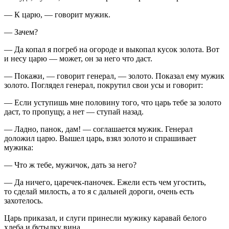
— К царю, — говорит мужик.
— Зачем?
— Да копал я погреб на огороде и выкопал кусок золота. Вот
и несу царю — может, он за него что даст.
— Покажи, — говорит генерал, — золото. Показал ему мужик
золото. Поглядел генерал, покрутил свои усы и говорит:
— Если уступишь мне половину того, что царь тебе за золото
даст, то пропущу, а нет — ступай назад.
— Ладно, панок, дам! — соглашается мужик. Генерал
доложил царю. Вышел царь, взял золото и спрашивает
мужика:
— Что ж тебе, мужичок, дать за него?
— Да ничего, царечек-паночек. Ежели есть чем угостить,
то сделай милость, а то я с дальней дороги, очень есть
захотелось.
Царь приказал, и слуги принесли мужику каравай белого
хлеба и бутылку вина.