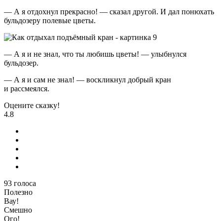
— А я отдохнул прекрасно! — сказал другой. И дал понюхать
бульдозеру полевые цветы.
— А я и не знал, что ты любишь цветы! — улыбнулся
бульдозер.
— А я и сам не знал! — воскликнул добрый кран
и рассмеялся.
Оцените сказку!
4.8
93
голоса
Полезно
Вау!
Смешно
Ого!