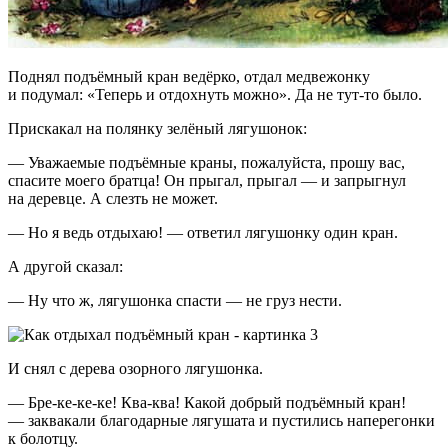
Поднял подъёмный кран ведёрко, отдал медвежонку
и подумал: «Теперь и отдохнуть можно». Да не тут-то было.
Прискакал на полянку зелёный лягушонок:
— Уважаемые подъёмные краны, пожалуйста, прошу вас,
спасите моего братца! Он прыгал, прыгал — и запрыгнул
на деревце. А слезть не может.
— Но я ведь отдыхаю! — ответил лягушонку один кран.
А другой сказал:
— Ну что ж, лягушонка спасти — не груз нести.
И снял с дерева озорного лягушонка.
— Бре-ке-ке-ке! Ква-ква! Какой добрый подъёмный кран!
— заквакали благодарные лягушата и пустились наперегонки
к болотцу.