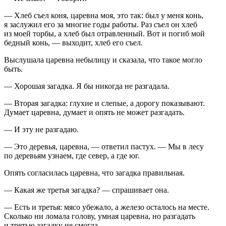
— Хлеб съел коня, царевна моя, это так: был у меня конь,
я заслужил его за многие годы работы. Раз съел он хлеб
из моей торбы, а хлеб был отравленный. Вот и погиб мой
бедный конь, — выходит, хлеб его съел.
Выслушала царевна небылицу и сказала, что такое могло
быть.
— Хорошая загадка. Я бы никогда не разгадала.
— Вторая загадка: глухие и слепые, а дорогу показывают.
Думает царевна, думает и опять не может разгадать.
— И эту не разгадаю.
— Это деревья, царевна, — ответил пастух. — Мы в лесу
по деревьям узнаем, где север, а где юг.
Опять согласилась царевна, что загадка правильная.
— Какая же третья загадка? — спрашивает она.
— Есть и третья: мясо убежало, а железо осталось на месте.
Сколько ни ломала голову, умная царевна, но разгадать
и третью загадку не смогла.