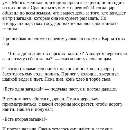
ума. Много женихов приходило просить ее руки, но ни один
из них не мог Сравниться умом с царевной. И тогда царь
объявил по всем землям, что выдаст дочь за того, кто загадает
ей три загадки, которые она не сумеет разгадать. Но
и в других царствах-государствах не нашлось достойного
жениха.
Про необыкновенную царевну услышал пастух с Карпатских
гор.
— Что за диво живет в царских палатах? А вдруг я перехитрю
ее и возьму себе в жены?! — сказал пастух товарищам.
С этими словами сел пастух на коня и поехал во дворец.
Захотелось ему воды попить. Прилег у колодца, зачерпнул
шапкой воды и пьет. Пока пил, конь хлеб в торбе съел.
«Есть одна загадка!» — подумал пастух и поехал дальше.
В темном лесу сбился с дороги. Стал к деревьям
присматриваться, с какой стороны мох растет, чтобы дорогу
найти. Нашел и подумал:
«Есть вторая загадка!»
И поехал дальше. Очень хотелось ему найти в лесу еще