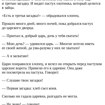
и третью загадку. И видит пастух охотника, который целится
в зайца.
«Есть и третья загадка!» — обрадовался хлопец.
Прошло много дней, много ночей, пока добрался пастух
до царского дворца.
— Приехал я, добрый царь, дочь у тебя сватать!
— Мою дочь? — удивился царь. — Многие хотели иметь
ее своей женой, да ума-разума у них не хватало!
— А я засватаю!
Царю понравился хлопец, и велел он открыть перед пастухом
царские ворота. Привели его к царевне. Она даже
не посмотрела на пастуха. Говорит:
— Слушаю твои загадки!
— Первая загадка: хлеб съел коня.
Сколько ни гадала царевна, разгадать не могла.
— Не знаю! — говорит.