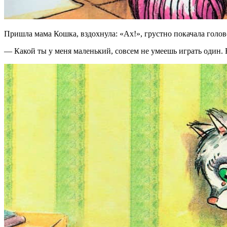
Пришла мама Кошка, вздохнула: «Ах!», грустно покачала голово
— Какой ты у меня маленький, совсем не умеешь играть один. Н