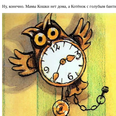
Ну, конечно. Мамы Кошки нет дома, а Котёнок с голубым бантик