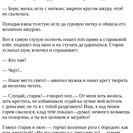
— Бери, матка, иглу с ниткою; закрепи кругом шкуру, чтоб
не свалилась.
Попадья взяла толстую иглу да суровую нитку и обшила его
козлиною шкурою.
Вот в самую глухую полночь пошел поп прямо к стариковой
избе, подошел под окно и ну стучать да царапаться. Старик
услыхал шум, вскочил и спрашивает:
— Кто там?
— Черт!..
— Наше место свято!—завопил мужик и начал крест творить
да молитвы читать.
— Слушай, старик!—говорит поп.— От меня хоть молись,
хоть крестись, не избавишься; отдай-ка лучше мой котелок
с деньгами; не то я с тобой разделаюсь! Ишь, я над твоим
горем сжалился, клад тебе показал—думал: немного возьмешь
на похороны, а ты все целиком и заграбил!
Глянул старик в окно — торчат козлиные рога с бородою: как
есть нечистый! «Ну его совсем и с деньгами-то! —думает