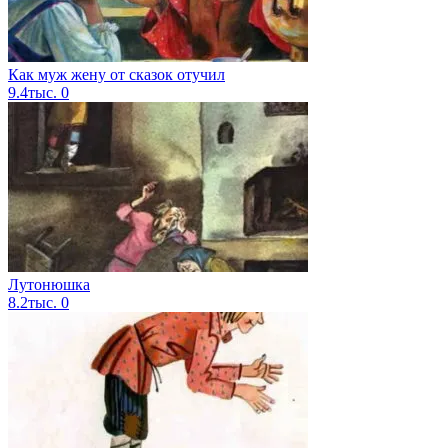
Как муж жену от сказок отучил
9.4тыс.
0
Лутонюшка
8.2тыс.
0