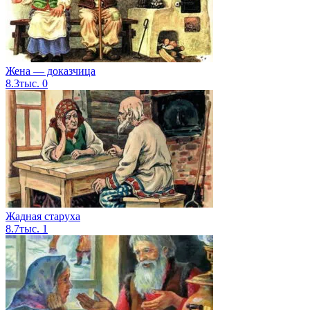
Жена — доказчица
8.3тыс.
0
Жадная старуха
8.7тыс.
1