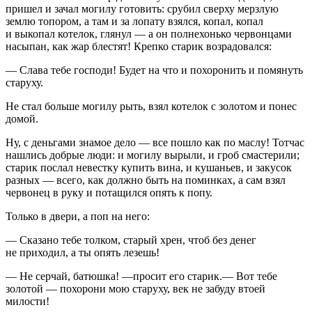
пришел и зачал могилу готовить: срубил сверху мерзлую
землю топором, а там и за лопату взялся, копал, копал
и выкопал котелок, глянул — а он полнехонько червонцами
насыпан, как жар блестят! Крепко старик возрадовался:
— Слава тебе господи! Будет на что и похоронить и помянуть
старуху.
Не стал больше могилу рыть, взял котелок с золотом и понес
домой.
Ну, с деньгами знамое дело — все пошло как по маслу! Тотчас
нашлись добрые люди: и могилу вырыли, и гроб смастерили;
старик послал невестку купить вина, и кушаньев, и закусок
разных — всего, как должно быть на поминках, а сам взял
червонец в руку и потащился опять к попу.
Только в двери, а поп на него:
— Сказано тебе толком, старый хрен, чтоб без денег
не приходил, а ты опять лезешь!
— Не серчай, батюшка! —просит его старик.— Вот тебе
золотой — похорони мою старуху, век не забуду втоей
милости!