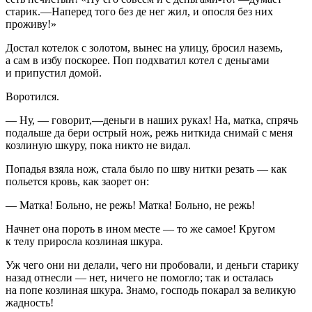
старик.—Наперед того без де нег жил, и опосля без них
проживу!»
Достал котелок с золотом, вынес на улицу, бросил наземь,
а сам в избу поскорее. Поп подхватил котел с деньгами
и припустил домой.
Воротился.
— Ну, — говорит,—деньги в наших руках! На, матка, спрячь
подальше да бери острый нож, режь ниткида снимай с меня
козлиную шкуру, пока никто не видал.
Попадья взяла нож, стала было по шву нитки резать — как
польется кровь, как заорет он:
— Матка! Больно, не режь! Матка! Больно, не режь!
Начнет она пороть в ином месте — то же самое! Кругом
к телу приросла козлиная шкура.
Уж чего они ни делали, чего ни пробовали, и деньги старику
назад отнесли — нет, ничего не помогло; так и осталась
на попе козлиная шкура. Знамо, господь покарал за великую
жадность!