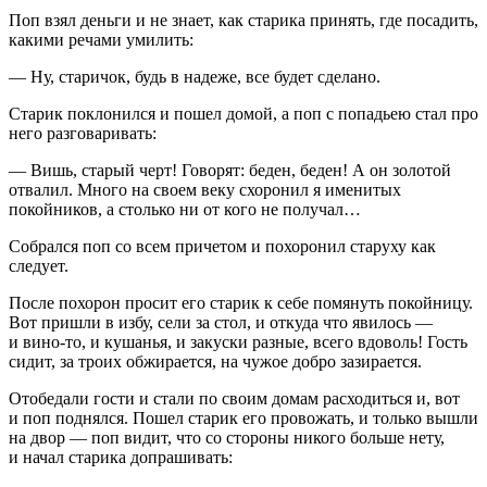
Поп взял деньги и не знает, как старика принять, где посадить,
какими речами умилить:
— Ну, старичок, будь в надеже, все будет сделано.
Старик поклонился и пошел домой, а поп с попадьею стал про
него разговаривать:
— Вишь, старый черт! Говорят: беден, беден! А он золотой
отвалил. Много на своем веку схоронил я именитых
покойников, а столько ни от кого не получал…
Собрался поп со всем причетом и похоронил старуху как
следует.
После похорон просит его старик к себе помянуть покойницу.
Вот пришли в избу, сели за стол, и откуда что явилось —
и вино-то, и кушанья, и закуски разные, всего вдоволь! Гость
сидит, за троих обжирается, на чужое добро зазирается.
Отобедали гости и стали по своим домам расходиться и, вот
и поп поднялся. Пошел старик его провожать, и только вышли
на двор — поп видит, что со стороны никого больше нету,
и начал старика допрашивать: