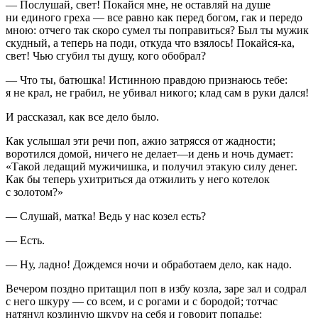
— Послушай, свет! Покайся мне, не оставляй на душе
ни единого греха — все равно как перед богом, гак и передо
мною: отчего так скоро сумел ты поправиться? Был ты мужик
скудный, а теперь на поди, откуда что взялось! Покайся-ка,
свет! Чью сгубил ты душу, кого обобрал?
— Что ты, батюшка! Истинною правдою признаюсь тебе:
я не крал, не грабил, не убивал никого; клад сам в руки дался!
И рассказал, как все дело было.
Как услышал эти речи поп, ажио затрясся от жадности;
воротился домой, ничего не делает—и день и ночь думает:
«Такой ледащий мужичишка, и получил этакую силу денег.
Как бы теперь ухитриться да отжилить у него котелок
с золотом?»
— Слушай, матка! Ведь у нас козел есть?
— Есть.
— Ну, ладно! Дождемся ночи и обработаем дело, как надо.
Вечером поздно притащил поп в избу козла, заре зал и содрал
с него шкуру — со всем, и с рогами и с бородой; тотчас
натянул козлиную шкуру на себя и говорит попадье: