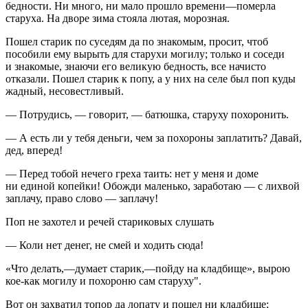
бедности. Ни много, ни мало прошло времени—померла
старуха. На дворе зима стояла лютая, морозная.
Пошел старик по суседям да по знакомым, просит, чтоб
пособили ему вырыть для старухи могилу; только и соседи
и знакомые, знаючи его великую бедность, все начисто
отказали. Пошел старик к попу, а у них на селе был поп куды
жадный, несовестливый.
— Потрудись, — говорит, — батюшка, старуху похоронить.
— А есть ли у тебя деньги, чем за похороны заплатить? Давай,
дед, вперед!
— Перед тобой нечего греха таить: нет у меня и доме
ни единой копейки! Обожди маленько, заработаю — с лихвой
заплачу, право слово — заплачу!
Поп не захотел и речей стариковых слушать
— Коли нет денег, не смей и ходить сюда!
«Что делать,—думает старик,—пойду на кладбище», вырою
кое-как могилу и похороню сам старуху".
Вот он захватил топор да лопату и пошел ни кладбище;