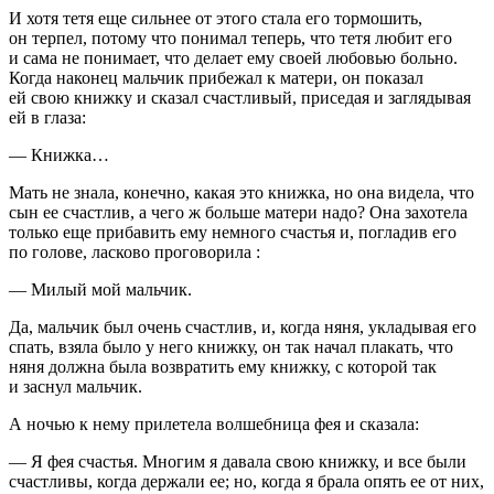
И хотя тетя еще сильнее от этого стала его тормошить,
он терпел, потому что понимал теперь, что тетя любит его
и сама не понимает, что делает ему своей любовью больно.
Когда наконец мальчик прибежал к матери, он показал
ей свою книжку и сказал счастливый, приседая и заглядывая
ей в глаза:
— Книжка…
Мать не знала, конечно, какая это книжка, но она видела, что
сын ее счастлив, а чего ж больше матери надо? Она захотела
только еще прибавить ему немного счастья и, погладив его
по голове, ласково проговорила :
— Милый мой мальчик.
Да, мальчик был очень счастлив, и, когда няня, укладывая его
спать, взяла было у него книжку, он так начал плакать, что
няня должна была возвратить ему книжку, с которой так
и заснул мальчик.
А ночью к нему прилетела волшебница фея и сказала:
— Я фея счастья. Многим я давала свою книжку, и все были
счастливы, когда держали ее; но, когда я брала опять ее от них,