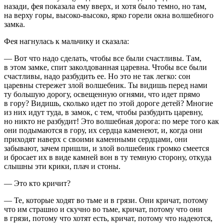
назади, фея показала ему вверх, и хотя было темно, но там,
на верху горы, высоко-высоко, ярко горели окна волшебного
замка.
Фея нагнулась к мальчику и сказала:
— Вот что надо сделать, чтобы все были счастливы. Там,
в этом замке, спит заколдованная царевна. Чтобы все были
счастливы, надо разбудить ее. Но это не так легко: сон
царевны стережет злой волшебник. Ты видишь перед нами
ту большую дорогу, освещенную огнями, что идет прямо
в гору? Видишь, сколько идет по этой дороге детей? Многие
из них идут туда, в замок, с тем, чтобы разбудить царевну,
но никто не разбудит! Это волшебная дорога: по мере того как
они подымаются в гору, их сердца каменеют, и, когда они
приходят наверх с своими каменными сердцами, они
забывают, зачем пришли, и злой волшебник громко смеется
и бросает их в виде камней вон в ту темную сторону, откуда
слышны эти крики, плач и стоны.
— Это кто кричит?
— Те, которые ходят во тьме и в грязи. Они кричат, потому
что им страшно и скучно во тьме, кричат, потому что они
в грязи, потому что хотят есть, кричат, потому что надеются,