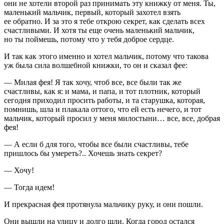
они не хотели второй раз принимать эту книжку от меня. Ты,
маленький мальчик, первый, который захотел взять
ее обратно. И за это я тебе открою секрет, как сделать всех
счастливыми. И хотя ты еще очень маленький мальчик,
но ты поймешь, потому что у тебя доброе сердце.
И так как этого именно и хотел мальчик, потому что такова
уж была сила волшебной книжки, то он и сказал фее:
— Милая фея! Я так хочу, чтоб все, все были так же
счастливы, как я: и мама, и папа, и тот плотник, который
сегодня приходил просить работы, и та старушка, которая,
помнишь, шла и плакала оттого, что ей есть нечего, и тот
мальчик, который просил у меня милостыни… все, все, добрая
фея!
— А если б для того, чтобы все были счастливы, тебе
пришлось бы умереть?.. Хочешь знать секрет?
— Хочу!
— Тогда идем!
И прекрасная фея протянула мальчику руку, и они пошли.
Они вышли на улицу и долго шли. Когда город остался