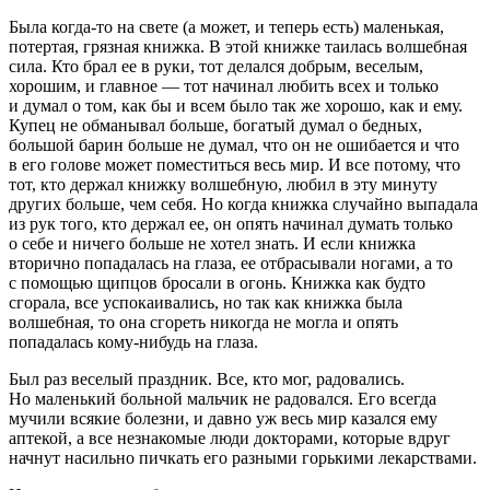
Была когда-то на свете (а может, и теперь есть) маленькая,
потертая, грязная книжка. В этой книжке таилась волшебная
сила. Кто брал ее в руки, тот делался добрым, веселым,
хорошим, и главное — тот начинал любить всех и только
и думал о том, как бы и всем было так же хорошо, как и ему.
Купец не обманывал больше, богатый думал о бедных,
большой барин больше не думал, что он не ошибается и что
в его голове может поместиться весь мир. И все потому, что
тот, кто держал книжку волшебную, любил в эту минуту
других больше, чем себя. Но когда книжка случайно выпадала
из рук того, кто держал ее, он опять начинал думать только
о себе и ничего больше не хотел знать. И если книжка
вторично попадалась на глаза, ее отбрасывали ногами, а то
с помощью щипцов бросали в огонь. Книжка как будто
сгорала, все успокаивались, но так как книжка была
волшебная, то она сгореть никогда не могла и опять
попадалась кому-нибудь на глаза.
Был раз веселый праздник. Все, кто мог, радовались.
Но маленький больной мальчик не радовался. Его всегда
мучили всякие болезни, и давно уж весь мир казался ему
аптекой, а все незнакомые люди докторами, которые вдруг
начнут насильно пичкать его разными горькими лекарствами.