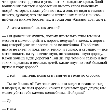
что проснется царевна и услышит их голодные крики. Злой
волшебник смеется и бросает им вместо хлеба каменных
людей, которые, падая, убивают их, а они, не видя в темноте
ничего, думают, что это камни летят в них с неба или кто-
нибудь из них же бросает их, и тогда они убивают друг друга.
— А зачем волшебник так делает?
— Он должен их мучить, потому что только этим темным
местом и можно прийти к дороге, ведущей в замок, к дороге,
над которой уже не властна сила волшебника. Но об этом
никто не знает, и пока там и темно, и грязно, и страшно — все
хотят попасть на ту освещенную, но заколдованную дорогу.
Какой хочешь идти дорогой? Той ли, где темно и грязно и нет
таких нарядных и веселых детей, какие идут по этой большой
прямо в гору дороге?
— Этой, — мальчик показал в темную и грязную сторону.
— Ты не боишься? Там злые дети, они ходят в темноте взад
и вперед и, не зная дороги, кричат и убивают друг друга; там
может убить тебя камень волшебника. Пойдешь?
— Да.
— Идем.