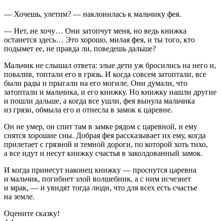
— Хочешь, улетим? — наклонилась к мальчику фея.
— Нет, не хочу… Они затопчут меня, но ведь книжка
останется здесь… Это хорошо, милая фея, и ты того, кто
подымет ее, не правда ли, поведешь дальше?
Мальчик не слышал ответа: злые дети уж бросились на него и,
повалив, топтали его в грязь. И когда совсем затоптали, все
были рады и прыгали на его могиле. Они думали, что
затоптали и мальчика, и его книжку. Но книжку нашли другие
и пошли дальше, а когда все ушли, фея вынула мальчика
из грязи, обмыла его и отнесла в замок к царевне.
Он не умер, он спит там в замке рядом с царевной, и ему
снятся хорошие сны. Добрая фея рассказывает их ему, когда
прилетает с грязной и темной дороги, по которой хоть тихо,
а все идут и несут книжку счастья в заколдованный замок.
И когда принесут наконец книжку — проснутся царевна
и мальчик, погибнет злой волшебник, а с ним исчезнет
и мрак, — и увидят тогда люди, что для всех есть счастье
на земле.
Оцените сказку!