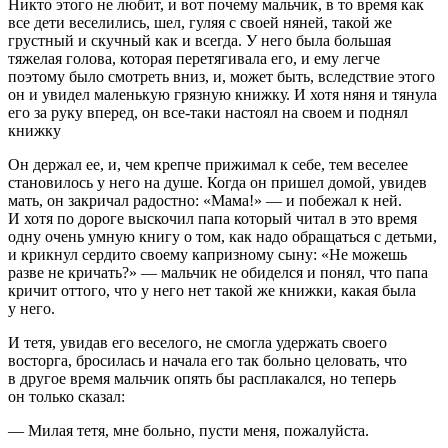
Никто этого не любит, и вот почему мальчик, в то время как
все дети веселились, шел, гуляя с своей няней, такой же
грустный и скучный как и всегда. У него была большая
тяжелая голова, которая перетягивала его, и ему легче
поэтому было смотреть вниз, и, может быть, вследствие этого
он и увидел маленькую грязную книжку. И хотя няня и тянула
его за руку вперед, он все-таки настоял на своем и поднял
книжку
Он держал ее, и, чем крепче прижимал к себе, тем веселее
становилось у него на душе. Когда он пришел домой, увидев
мать, он закричал радостно: «Мама!» — и побежал к ней.
И хотя по дороге выскочил папа который читал в это время
одну очень умную книгу о том, как надо обращаться с детьми,
и крикнул сердито своему капризному сыну: «Не можешь
разве не кричать?» — мальчик не обиделся и понял, что папа
кричит оттого, что у него нет такой же книжки, какая была
у него.
И тетя, увидав его веселого, не смогла удержать своего
восторга, бросилась и начала его так больно целовать, что
в другое время мальчик опять бы расплакался, но теперь
он только сказал:
— Милая тетя, мне больно, пусти меня, пожалуйста.