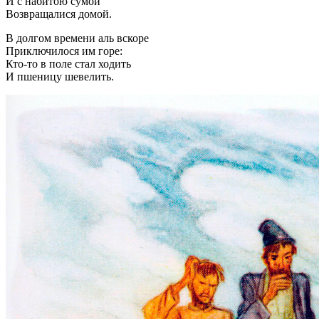
И с набитою сумой
Возвращалися домой.
В долгом времени аль вскоре
Приключилося им горе:
Кто-то в поле стал ходить
И пшеницу шевелить.