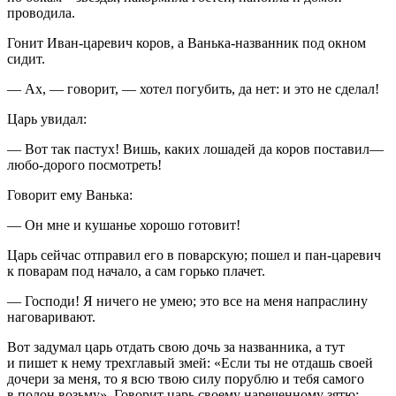
проводила.
Гонит Иван-царевич коров, а Ванька-названник под окном
сидит.
— Ах, — говорит, — хотел погубить, да нет: и это не сделал!
Царь увидал:
— Вот так пастух! Вишь, каких лошадей да коров поставил—
любо-дорого посмотреть!
Говорит ему Ванька:
— Он мне и кушанье хорошо готовит!
Царь сейчас отправил его в поварскую; пошел и пан-царевич
к поварам под начало, а сам горько плачет.
— Господи! Я ничего не умею; это все на меня напраслину
наговаривают.
Вот задумал царь отдать свою дочь за названника, а тут
и пишет к нему трехглавый змей: «Если ты не отдашь своей
дочери за меня, то я всю твою силу порублю и тебя самого
в полон возьму». Говорит царь своему нареченному зятю: