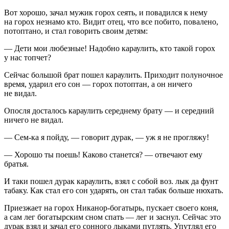
Вот хорошо, зачал мужик горох сеять, и повадился к нему
на горох незнамо кто. Видит отец, что все побито, повалено,
потоптано, и стал говорить своим детям:
— Дети мои любезные! Надобно караулить, кто такой горох
у нас топчет?
Сейчас большой брат пошел караулить. Приходит полуночное
время, ударил его сон — горох потоптан, а он ничего
не видал.
Опосля досталось караулить середнему брату — и середний
ничего не видал.
— Сем-ка я пойду, — говорит дурак, — уж я не прогляжу!
— Хорошо ты поешь! Каково станется? — отвечают ему
братья.
И таки пошел дурак караулить, взял с собой воз. лык да фунт
табаку. Как стал его сон ударять, он стал табак больше нюхать.
Приезжает на горох Никанор-богатырь, пускает своего коня,
а сам лег богатырским сном спать — лег и заснул. Сейчас это
дурак взял и зачал его сонного лыками путлять. Упутлял его