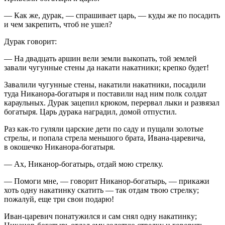
— Как же, дурак, — спрашивает царь, — куды же по посадить
и чем закрепить, чтоб не ушел?
Дурак говорит:
— На двадцать аршин вели земли выкопать, той землей
завали чугунные стены да накати накатники; крепко будет!
Завалили чугунные стены, накатили накатники, посадили
туда Никанора-богатыря и поставили над ним полк солдат
караульных. Дурак зацепил крюком, перервал лыки и развязал
богатыря. Царь дурака наградил, домой отпустил.
Раз как-то гуляли царские дети по саду и пущали золотые
стрелы, и попала стрела меньшого брата, Ивана-царевича,
в окошечко Никанора-богатыря.
— Ах, Никанор-богатырь, отдай мою стрелку.
— Помоги мне, — говорит Никанор-богатырь, — прикажи
хоть одну накатинку скатить — так отдам твою стрелку;
пожалуй, еще три свои подарю!
Иван-царевич понатужился и сам снял одну накатинку;