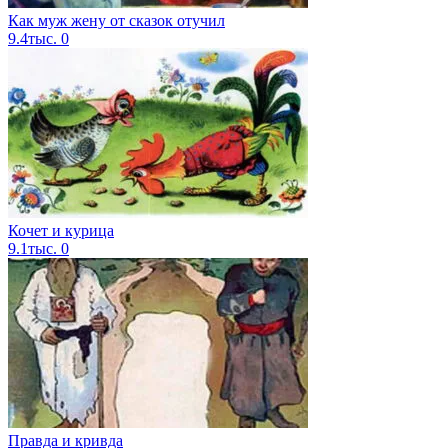
Как муж жену от сказок отучил
9.4тыс.
0
Кочет и курица
9.1тыс.
0
Правда и кривда