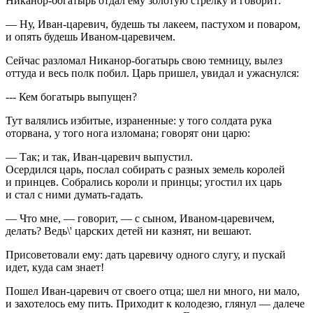
Никанор-богатырь отдал ему золотую стрелку и говорит:
— Ну, Иван-царевич, будешь ты лакеем, пастухом и поваром,
и опять будешь Иваном-царевичем.
Сейчас разломал Никанор-богатырь свою темницу, вылез
оттуда и весь полк побил. Царь пришел, увидал и ужаснулся:
--- Кем богатырь выпущен?
Тут валялись избитые, израненные: у того солдата рука
оторвана, у того нога изломана; говорят они царю:
— Так; и так, Иван-царевич выпустил.
Осердился царь, послал собирать с разных земель королей
и принцев. Собрались короли и принцы; угостил их царь
и стал с ними думать-гадать.
— Что мне, — говорит, — с сыном, Иваном-царевичем,
делать? Ведь\' царских детей ни казнят, ни вешают.
Присоветовали ему: дать царевичу одного слугу, и пускай
идет, куда сам знает!
Пошел Иван-царевич от своего отца; шел ни много, ни мало,
и захотелось ему пить. Приходит к колодезю, глянул — далече