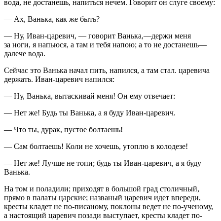
вода, не достанешь, напиться нечем. Говорит он слуге своему:
— Ах, Ванька, как же быть?
— Ну, Иван-царевич, — говорит Ванька,—держи меня
за ноги, я напьюся, а там и тебя напою; а то не достанешь—
далече вода.
Сейчас это Ванька начал пить, напился, а там стал. царевича
держать. Иван-царевич напился:
— Ну, Ванька, вытаскивай меня! Он ему отвечает:
— Нет же! Будь ты Ванька, а я буду Иван-царевич.
— Что ты, дурак, пустое болтаешь!
— Сам болтаешь! Коли не хочешь, утоплю в колодезе!
— Нет же! Лучше не топи; будь ты Иван-царевич, а я буду
Ванька.
На том и поладили; приходят в большой град столичный,
прямо в палаты царские; названый царевич идет впереди,
кресты кладет не по-писаному, поклоны ведет не по-ученому,
а настоящий царевич позади выступает, кресты кладет по-