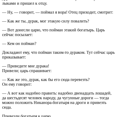
лыками и пришел к отцу.
— Ну, — говорит, — поймал я вора! Отец приходит, смотрит:
— Как же ты, дурак, мог этакую силу повалить?
— Вот донесли царю, что пойман этакий богатырь. Царь
сейчас посылает:
— Кем он пойман?
Докладают ему, что пойман таким-то дураком. Тут сейчас царь
приказывает:
— Приведите мне дурака!
Привели; царь спрашивает:
— Как же это, дурак, как бы его сюда перевезть?
Он ему говорит:
— А вот как надобно править: надобно двенадцать лошадей,
да шестьдесят человек народу, да чугунные дороги — тогда
можно положить Никанора-богатыря на дроги и привезть
сюда.
Привезли богатыря к царю.