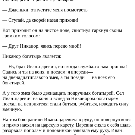
— Дяденьки, отпустите меня посмотреть.
— Ступай, да скорей назад приходи!
Вот приходит он на чистое поле, свистнул-гаркнул своим
громким голосом:
— Друг Никанор, явись передо мной!
Никанор-богатырь является:
— Ну, брат Иван-царевич, вот когда служба-то нам пришла!
Садись и ты на коня, и поедем: я впереди—
на двенадцатиглавого змея, а ты позади — на всех его
богатырей.
А у того змея было двенадцать подручных богатырей. Сел
Иван-царевич на коня и вслед за Никанором-богатырем
поехал на неприятеля; стали биться, рубиться, изводить силу
змеиную.
На том бою ранили Ивана-царевича в руку; он повернул коня
и прямо наехал на царскую карету. Царевна сняла с себя шаль,
разорвала пополам и половинкой завязала ему руку. Иван-