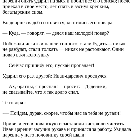
царевич опять ударил на змея и побил все его войско; после
приехал в свое место, лег спать и заснул крепким,
богатырским сном.
Во дворце свадьба готовится; хватились его повара:
— Куда, — говорят, — делся наш молодой повар?
Побежали искать и нашли сонного; стали будить— никак
не разбудят, стали толкать — никак не растолкают. Один
повар взял колотушку:
— Сейчас пришибу его, пускай пропадает!
Ударил его раз, другой; Иван-царевич проснулся.
— Ах, братцы, я проспал!— просит:—Дяденьки,
не сказывайте, что я так долго спал.
Те говорят:
-— Пойдем, дурак, скорее, чтобы нас за тебя не ругали!
Привели его в поварскую и заставили кастрюли чистить.
Иван-царевич засучил рукава и принялся за работу. Увидала
царевна у него половинку своей шали: