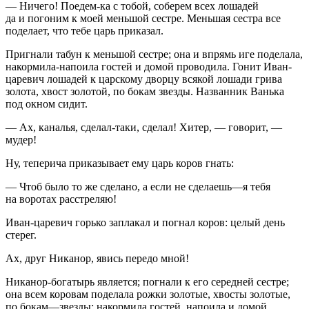
— Ничего! Поедем-ка с тобой, соберем всех лошадей
да и погоним к моей меньшой сестре. Меньшая сестра все
поделает, что тебе царь приказал.
Пригнали табун к меньшой сестре; она и впрямь иге поделала,
накормила-напоила гостей и домой проводила. Гонит Иван-
царевич лошадей к царскому дворцу всякой лошади грива
золота, хвост золотой, по бокам звезды. Названник Ванька
под окном сидит.
— Ах, каналья, сделал-таки, сделал! Хитер, — говорит, —
мудер!
Ну, теперича приказывает ему царь коров гнать:
— Чтоб было то же сделано, а если не сделаешь—я тебя
на воротах расстреляю!
Иван-царевич горько заплакал и погнал коров: целый день
стерег.
Ах, друг Никанор, явись передо мной!
Никанор-богатырь является; погнали к его середней сестре;
она всем коровам поделала рожки золотые, хвосты золотые,
по бокам—звезды; накормила гостей, напоила и домой