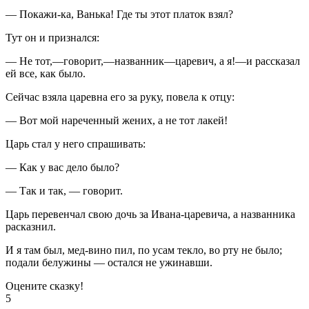
— Покажи-ка, Ванька! Где ты этот платок взял?
Тут он и признался:
— Не тот,—говорит,—названник—царевич, а я!—и рассказал
ей все, как было.
Сейчас взяла царевна его за руку, повела к отцу:
— Вот мой нареченный жених, а не тот лакей!
Царь стал у него спрашивать:
— Как у вас дело было?
— Так и так, — говорит.
Царь перевенчал свою дочь за Ивана-царевича, а названника
расказнил.
И я там был, мед-вино пил, по усам текло, во рту не было;
подали белужины — остался не ужинавши.
Оцените сказку!
5