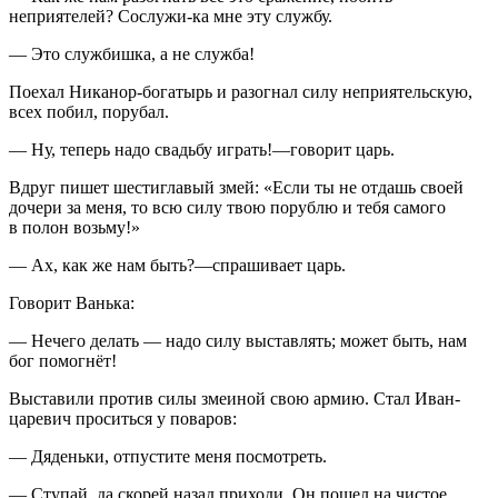
неприятелей? Сослужи-ка мне эту службу.
— Это службишка, а не служба!
Поехал Никанор-богатырь и разогнал силу неприятельскую,
всех побил, порубал.
— Ну, теперь надо свадьбу играть!—говорит царь.
Вдруг пишет шестиглавый змей: «Если ты не отдашь своей
дочери за меня, то всю силу твою порублю и тебя самого
в полон возьму!»
— Ах, как же нам быть?—спрашивает царь.
Говорит Ванька:
— Нечего делать — надо силу выставлять; может быть, нам
бог помогнёт!
Выставили против силы змеиной свою армию. Стал Иван-
царевич проситься у поваров:
— Дяденьки, отпустите меня посмотреть.
— Ступай, да скорей назад приходи. Он пошел на чистое