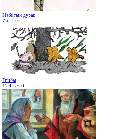
Набитый дурак
7тыс.
0
Грибы
12.4тыс.
0