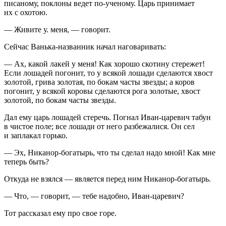
писаному, поклоны ведет по-ученому. Царь принимает
их с охотою.
— Живите у. меня, — говорит.
Сейчас Ванька-названник начал наговаривать:
— Ах, какой лакей у меня! Как хорошо скотину стережет!
Если лошадей погонит, то у всякой лошади сделаются хвост
золотой, грива золотая, по бокам часты звезды; а коров
погонит, у всякой коровы сделаются рога золотые, хвост
золотой, по бокам часты звезды.
Дал ему царь лошадей стеречь. Погнал Иван-царевич табун
в чистое поле; все лошади от него разбежалися. Он сел
и заплакал горько.
— Эх, Никанор-богатырь, что ты сделал надо мной! Как мне
теперь быть?
Откуда не взялся — является перед ним Никанор-богатырь.
— Что, — говорит, — тебе надобно, Иван-царевич?
Тот рассказал ему про свое горе.