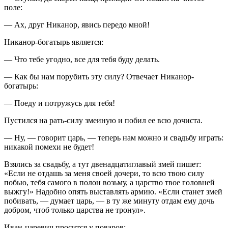
поле:
— Ах, друг Никанор, явись передо мной!
Никанор-богатырь является:
— Что тебе угодно, все для тебя буду делать.
— Как бы нам порубить эту силу? Отвечает Никанор-
богатырь:
— Поеду и потружусь для тебя!
Пустился на рать-силу змеиную и побил ее всю дочиста.
— Ну, — говорит царь, — теперь нам можно и свадьбу играть:
никакой помехи не будет!
Взялись за свадьбу, а тут двенадцатиглавый змей пишет:
«Если не отдашь за меня своей дочери, то всю твою силу
побью, тебя самого в полон возьму, а царство твое головней
выжгу!» Надобно опять выстав­лять армию. «Если станет змей
побивать, — думает царь, — в ту же минуту отдам ему дочь
добром, чтоб только царства не тронул».
Иван-царевич просится у поваров: