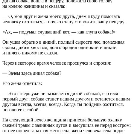
Дикая собака вошла в пещеру, положила свою голову
на колено женщины и сказала:
— О, мой друг и жена моего друга, днем я буду помогать
человеку охотиться, а ночью стану сторожить вашу пещеру.
«Ах, — подумал слушавший кот, — как глупа собака!»
Он ушел обратно в дикий, полный сырости лес, помахивая
своим диким хвостом, долго бродил одинокий и дикий
и ничего никому не сказал.
Через некоторое время человек проснулся и спросил:
— Зачем здесь дикая собака?
Его жена ответила:
— Этот зверь уже не называется дикой собакой; его имя —
первый друг; собака станет нашим другом и останется нашим
другом всегда, всегда, всегда. Когда ты пойдешь охотиться,
позови ее с собой.
На следующий вечер женщина принесла большую охапку
свежей травы с заливных лугов и высушила ее перед костром;
от нее пошел запах свежего сена; жена человека села подле