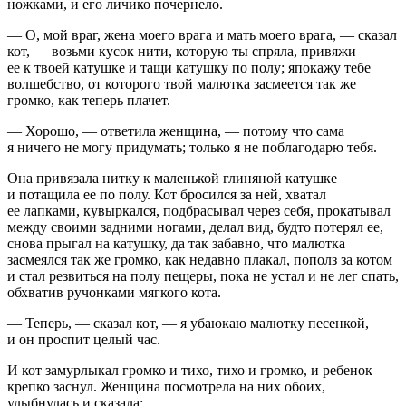
ножками, и его личико почернело.
— О, мой враг, жена моего врага и мать моего врага, — сказал
кот, — возьми кусок нити, которую ты спряла, привяжи
ее к твоей катушке и тащи катушку по полу; япокажу тебе
волшебство, от которого твой малютка засмеется так же
громко, как теперь плачет.
— Хорошо, — ответила женщина, — потому что сама
я ничего не могу придумать; только я не поблагодарю тебя.
Она привязала нитку к маленькой глиняной катушке
и потащила ее по полу. Кот бросился за ней, хватал
ее лапками, кувыркался, подбрасывал через себя, прокатывал
между своими задними ногами, делал вид, будто потерял ее,
снова прыгал на катушку, да так забавно, что малютка
засмеялся так же громко, как недавно плакал, пополз за котом
и стал резвиться на полу пещеры, пока не устал и не лег спать,
обхватив ручонками мягкого кота.
— Теперь, — сказал кот, — я убаюкаю малютку песенкой,
и он проспит целый час.
И кот замурлыкал громко и тихо, тихо и громко, и ребенок
крепко заснул. Женщина посмотрела на них обоих,
улыбнулась и сказала: