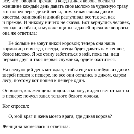
все, что говорил прежде, а когда дикая корова обещала
женщине каждый день давать свое молоко за чудесную траву,
кот пошел через дикий лес и, помахивая своим диким
хвостом, одинокий и дикий разгуливал все так же, как
и прежде. И никому ничего не сказал. Вот вернулись человек,
лошадь и собака, и муж женщины задал ей прежние вопросы;
она же ответила:
— Ее больше не зовут дикой коровой; теперь она наша
кормилица и всегда, всегда, всегда будет давать нам теплое,
белое молоко. Я же стану заботиться о ней, пока ты, наш
первый друг и твоя первая служанка, будете охотиться.
На следующий день кот ждал, чтобы еще кто-нибудь из диких
зверей пошел к пещере, но все они остались в диком, сыром
лесу; поэтому кот пошел к пещере один.
Он видел, как женщина подоила корову; видел свет от костра
в пещере; почуял запах теплого белого молока.
Кот спросил:
— О, мой враг и жена моего врага, где дикая корова?
Женщина засмеялась и ответила: