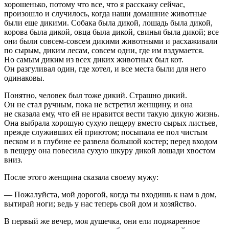
хорошенько, потому что все, что я расскажу сейчас,
произошло и случилось, когда наши домашние животные
были еще дикими. Собака была дикой, лошадь была дикой,
корова была дикой, овца была дикой, свинья была дикой; все
они были совсем-совсем дикими животными и расхаживали
по сырым, диким лесам, совсем одни, где им вздумается.
Но самым диким из всех диких животных был кот.
Он разгуливал один, где хотел, и все места были для него
одинаковы.
Понятно, человек был тоже дикий. Страшно дикий.
Он не стал ручным, пока не встретил женщину, и она
не сказала ему, что ей не нравится вести такую дикую жизнь.
Она выбрала хорошую сухую пещеру вместо сырых листьев,
прежде служивших ей приютом; посыпала ее пол чистым
песком и в глубине ее развела большой костер; перед входом
в пещеру она повесила сухую шкуру дикой лошади хвостом
вниз.
После этого женщина сказала своему мужу:
— Пожалуйста, мой дорогой, когда ты входишь к нам в дом,
вытирай ноги; ведь у нас теперь свой дом и хозяйство.
В первый же вечер, моя душечка, они ели поджаренное