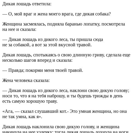
Дикая лошадь ответила:
— О, мой враг и жена моего врага, где дикая собака?
Женщина засмеялась, подняла баранью лопатку, посмотрела
на нее и сказала:
— Дикая лошадь из дикого леса, ты пришла сюда
не за собакой, а вот за этой вкусной травой.
Дикая лошадь, спотыкаясь о свою длинную гриву, сделала еще
несколько шагов вперед и сказала:
— Правда; покорми меня твоей травой.
Жена человека сказала:
— Дикая лошадь из дикого леса, наклони свою дикую голову;
носи то, что я на тебя наброшу, и ты будешь трижды в день
есть самую хорошую траву.
«Ага, — сказал слушавший кот.- Это умная женщина, но она
не так умна, как я».
Дикая лошадь наклонила свою дикую голову, и женщина
накинула на нее уздечку; тогда дикая лошадь дохнула на ноги