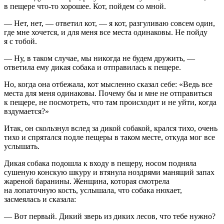
в пещере что-то хорошее. Кот, пойдем со мной.
— Нет, нет, — ответил кот, — я кот, разгуливаю совсем один,
где мне хочется, и для меня все места одинаковы. Не пойду
я с тобой.
— Ну, в таком случае, мы никогда не будем дружить, —
ответила ему дикая собака и отправилась к пещере.
Но, когда она отбежала, кот мысленно сказал себе: «Ведь все
места для меня одинаковы. Почему бы и мне не отправиться
к пещере, не посмотреть, что там происходит и не уйти, когда
вздумается?»
Итак, он скользнул вслед за дикой собакой, крался тихо, очень
тихо и спрятался подле пещеры в таком месте, откуда мог все
услышать.
Дикая собака подошла к входу в пещеру, носом подняла
сушеную конскую шкуру и втянула ноздрями манящий запах
жареной баранины. Женщина, которая смотрела
на лопаточную кость, услышала, что собака нюхает,
засмеялась и сказала:
— Вот первый. Дикий зверь из диких лесов, что тебе нужно?