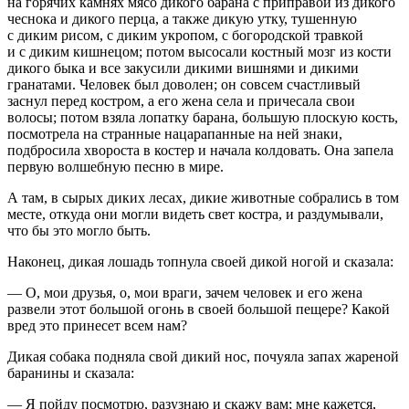
на горячих камнях мясо дикого барана с приправой из дикого
чеснока и дикого перца, а также дикую утку, тушенную
с диким рисом, с диким укропом, с богородской травкой
и с диким кишнецом; потом высосали костный мозг из кости
дикого быка и все закусили дикими вишнями и дикими
гранатами. Человек был доволен; он совсем счастливый
заснул перед костром, а его жена села и причесала свои
волосы; потом взяла лопатку барана, большую плоскую кость,
посмотрела на странные нацарапанные на ней знаки,
подбросила хвороста в костер и начала колдовать. Она запела
первую волшебную песню в мире.
А там, в сырых диких лесах, дикие животные собрались в том
месте, откуда они могли видеть свет костра, и раздумывали,
что бы это могло быть.
Наконец, дикая лошадь топнула своей дикой ногой и сказала:
— О, мои друзья, о, мои враги, зачем человек и его жена
развели этот большой огонь в своей большой пещере? Какой
вред это принесет всем нам?
Дикая собака подняла свой дикий нос, почуяла запах жареной
баранины и сказала:
— Я пойду посмотрю, разузнаю и скажу вам; мне кажется,