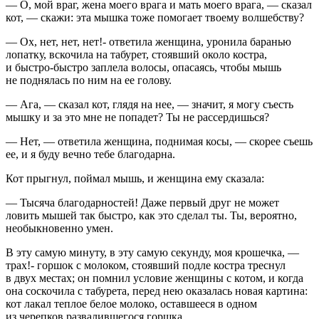
— О, мой враг, жена моего врага и мать моего врага, — сказал
кот, — скажи: эта мышка тоже помогает твоему волшебству?
— Ох, нет, нет, нет!- ответила женщина, уронила баранью
лопатку, вскочила на табурет, стоявший около костра,
и быстро-быстро заплела волосы, опасаясь, чтобы мышь
не поднялась по ним на ее голову.
— Ага, — сказал кот, глядя на нее, — значит, я могу съесть
мышку и за это мне не попадет? Ты не рассердишься?
— Нет, — ответила женщина, поднимая косы, — скорее съешь
ее, и я буду вечно тебе благодарна.
Кот прыгнул, поймал мышь, и женщина ему сказала:
— Тысяча благодарностей! Даже первый друг не может
ловить мышей так быстро, как это сделал ты. Ты, вероятно,
необыкновенно умен.
В эту самую минуту, в эту самую секунду, моя крошечка, —
трах!- горшок с молоком, стоявший подле костра треснул
в двух местах; он помнил условие женщины с котом, и когда
она соскочила с табурета, перед нею оказалась новая картина:
кот лакал теплое белое молоко, оставшееся в одном
из черепков развалившегося горшка.