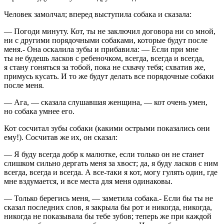
Человек замолчал; вперед выступила собака и сказала:
— Погоди минуту. Кот, ты не заключил договора ни со мной,
ни с другими порядочными собаками, которые будут после
меня.- Она оскалила зубы и прибавила: — Если при мне
ты не будешь ласков с ребеночком, всегда, всегда и всегда,
я стану гоняться за тобой, пока не схвачу тебя; схватив же,
примусь кусать. И то же будут делать все порядочные собаки
после меня.
— Ага, — сказала слушавшая женщина, — кот очень умен,
но собака умнее его.
Кот сосчитал зубы собаки (какими острыми показались они
ему!). Сосчитав же их, он сказал:
— Я буду всегда добр к малютке, если только он не станет
слишком сильно дергать меня за хвост; да, я буду ласков с ним
всегда, всегда и всегда. А все-таки я кот, могу гулять один, где
мне вздумается, и все места для меня одинаковы.
— Только берегись меня, — заметила собака.- Если бы ты не
сказал последних слов, я закрыла бы рот и никогда, никогда,
никогда не показывала бы тебе зубов; теперь же при каждой