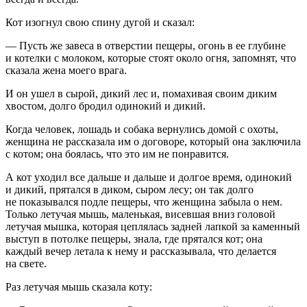
Кот изогнул свою спину дугой и сказал:
— Пусть же завеса в отверстии пещеры, огонь в ее глубине
и котелки с молоком, которые стоят около огня, запомнят, что
сказала жена моего врага.
И он ушел в сырой, дикий лес и, помахивая своим диким
хвостом, долго бродил одинокий и дикий.
Когда человек, лошадь и собака вернулись домой с охоты,
женщина не рассказала им о договоре, который она заключила
с котом; она боялась, что это им не понравится.
А кот уходил все дальше и дальше и долгое время, одинокий
и дикий, прятался в диком, сыром лесу; он так долго
не показывался подле пещеры, что женщина забыла о нем.
Только летучая мышь, маленькая, висевшая вниз головой
летучая мышка, которая цеплялась задней лапкой за каменный
выступ в потолке пещеры, знала, где прятался кот; она
каждый вечер летала к нему и рассказывала, что делается
на свете.
Раз летучая мышь сказала коту: