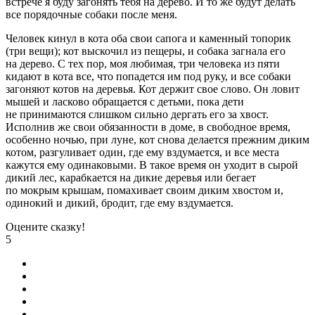
встрече я буду загонять тебя на дерево. И то же будут делать
все порядочные собаки после меня.
Человек кинул в кота оба свои сапога и каменный топорик
(три вещи); кот выскочил из пещеры, и собака загнала его
на дерево. С тех пор, моя любимая, три человека из пяти
кидают в кота все, что попадется им под руку, и все собаки
загоняют котов на деревья. Кот держит свое слово. Он ловит
мышей и ласково обращается с детьми, пока дети
не принимаются слишком сильно дергать его за хвост.
Исполнив же свои обязанности в доме, в свободное время,
особенно ночью, при луне, кот снова делается прежним диким
котом, разгуливает один, где ему вздумается, и все места
кажутся ему одинаковыми. В такое время он уходит в сырой
дикий лес, карабкается на дикие деревья или бегает
по мокрым крышам, помахивает своим диким хвостом и,
одинокий и дикий, бродит, где ему вздумается.
Оцените сказку!
5