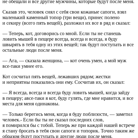
не обещали и все другие мужчины, которые будут после меня.
Сказав это, человек снял с себя свои кожаные сапоги, взял
маленький каменный топор (три вещи), принес полено
и секиру (всего пять вещей), разложил их все в ряд и сказал:
— Теперь, кот, договорись со мной. Если ты не станешь
ловить мышей в пещере всегда, всегда и всегда, я буду
швырять в тебя одну из этих вещей; так будут поступать и все
остальные люди после меня.
— Ага, — сказала женщина, — кот очень умен, а мой муж
все-таки умнее его.
Кот сосчитал пять вещей, лежавших рядом; жестки
и неприятны показались они ему. Сосчитав их, он сказал:
— Я всегда, всегда и всегда буду ловить мышей, когда зайду
в пещеру; авсе-таки я кот, буду гулять, где мне нравится, и все
места для меня одинаковы.
— Только берегись меня, когда я буду поблизости, — заметил
человек.- Если бы ты не сказал последних слов,
я помирился бы с тобой. Теперь же при каждой нашей встрече
я стану бросать в тебя свои сапоги и топорик. Точно таким же
образом будут поступать и другие люди после меня.