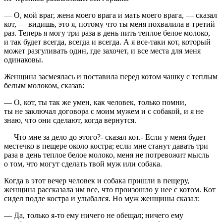
— О, мой враг, жена моего врага и мать моего врага, — сказал
кот, — видишь, это я, потому что ты меня похвалила в третий
раз. Теперь я могу три раза в день пить теплое белое молоко,
и так будет всегда, всегда и всегда. А я все-таки кот, который
может разгуливать один, где захочет, и все места для меня
одинаковы.
Женщина засмеялась и поставила перед котом чашку с теплым
белым молоком, сказав:
— О, кот, ты так же умен, как человек, только помни,
ты не заключал договора с моим мужем и с собакой, и я не
знаю, что они сделают, когда вернутся.
— Что мне за дело до этого?- сказал кот.- Если у меня будет
местечко в пещере около костра; если мне станут давать три
раза в день теплое белое молоко, меня не потревожит мысль
о том, что могут сделать твой муж или собака.
Когда в этот вечер человек и собака пришли в пещеру,
женщина рассказала им все, что произошло у нее с котом. Кот
сидел подле костра и улыбался. Но муж женщины сказал:
— Да, только я-то ему ничего не обещал; ничего ему