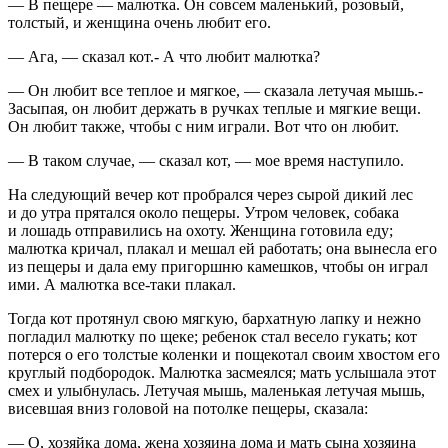
— В пещере — малютка. Он совсем маленький, розовый,
толстый, и женщина очень любит его.
— Ага, — сказал кот.- А что любит малютка?
— Он любит все теплое и мягкое, — сказала летучая мышь.-
Засыпая, он любит держать в ручках теплые и мягкие вещи.
Он любит также, чтобы с ним играли. Вот что он любит.
— В таком случае, — сказал кот, — мое время наступило.
На следующий вечер кот пробрался через сырой дикий лес
и до утра прятался около пещеры. Утром человек, собака
и лошадь отправились на охоту. Женщина готовила еду;
малютка кричал, плакал и мешал ей работать; она вынесла его
из пещеры и дала ему пригоршню камешков, чтобы он играл
ими. А малютка все-таки плакал.
Тогда кот протянул свою мягкую, бархатную лапку и нежно
погладил малютку по щеке; ребенок стал весело гукать; кот
потерся о его толстые коленки и пощекотал своим хвостом его
круглый подбородок. Малютка засмеялся; мать услышала этот
смех и улыбнулась. Летучая мышь, маленькая летучая мышь,
висевшая вниз головой на потолке пещеры, сказала:
— О, хозяйка дома, жена хозяина дома и мать сына хозяина