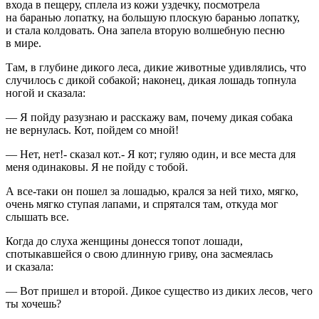
входа в пещеру, сплела из кожи уздечку, посмотрела
на баранью лопатку, на большую плоскую баранью лопатку,
и стала колдовать. Она запела вторую волшебную песню
в мире.
Там, в глубине дикого леса, дикие животные удивлялись, что
случилось с дикой собакой; наконец, дикая лошадь топнула
ногой и сказала:
— Я пойду разузнаю и расскажу вам, почему дикая собака
не вернулась. Кот, пойдем со мной!
— Нет, нет!- сказал кот.- Я кот; гуляю один, и все места для
меня одинаковы. Я не пойду с тобой.
А все-таки он пошел за лошадью, крался за ней тихо, мягко,
очень мягко ступая лапами, и спрятался там, откуда мог
слышать все.
Когда до слуха женщины донесся топот лошади,
спотыкавшейся о свою длинную гриву, она засмеялась
и сказала:
— Вот пришел и второй. Дикое существо из диких лесов, чего
ты хочешь?