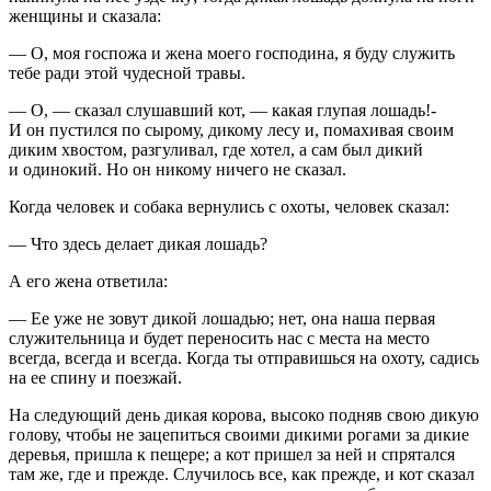
женщины и сказала:
— О, моя госпожа и жена моего господина, я буду служить
тебе ради этой чудесной травы.
— О, — сказал слушавший кот, — какая глупая лошадь!-
И он пустился по сырому, дикому лесу и, помахивая своим
диким хвостом, разгуливал, где хотел, а сам был дикий
и одинокий. Но он никому ничего не сказал.
Когда человек и собака вернулись с охоты, человек сказал:
— Что здесь делает дикая лошадь?
А его жена ответила:
— Ее уже не зовут дикой лошадью; нет, она наша первая
служительница и будет переносить нас с места на место
всегда, всегда и всегда. Когда ты отправишься на охоту, садись
на ее спину и поезжай.
На следующий день дикая корова, высоко подняв свою дикую
голову, чтобы не зацепиться своими дикими рогами за дикие
деревья, пришла к пещере; а кот пришел за ней и спрятался
там же, где и прежде. Случилось все, как прежде, и кот сказал