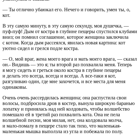
— Ты отлично убаюкал его. Нечего и говорить, умен ты, о,
кот.
В эту самую минуту, в эту самую секунду, моя душечка, —
пуф-пуф! Дым от костра в глубине пещеры спустился клубами
вниз; он помнил соглашение, которое женщина заключила
с котом. Когда дым рассеялся, явилась новая картина: кот
уютно сидел и грелся подле костра.
— О, мой враг, жена моего врага и мать моего врага, — сказал
он.- Видишь — это я; ты второй раз похвалила меня. Теперь
я могу сидеть и греться около костра в глубине пещеры
и делать это всегда, всегда и всегда. А все-таки я кот,
разгуливаю один, где мне захочется, и все места для меня
одинаковы.
Очень очень рассердилась женщина; она распустила свои
волосы, подбросила дров в костер, вынула широкую баранью
лопатку и принялась над ней колдовать, чтобы волшебство
помешало ей в третий раз похвалить кота. Она не пела
волшебной песни, моя милая, нет, она колдовала молча,
и мало-помалу в пещере стало так тихо, что маленькая-
маленькая мышка выползла из угла и побежала по полу.