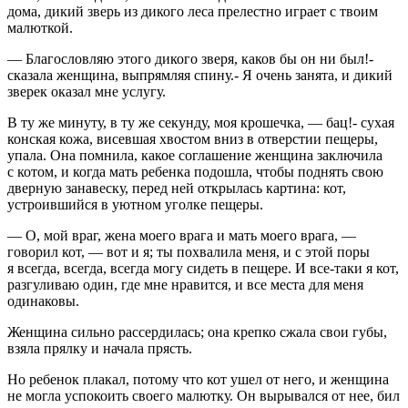
дома, дикий зверь из дикого леса прелестно играет с твоим
малюткой.
— Благословляю этого дикого зверя, каков бы он ни был!-
сказала женщина, выпрямляя спину.- Я очень занята, и дикий
зверек оказал мне услугу.
В ту же минуту, в ту же секунду, моя крошечка, — бац!- сухая
конская кожа, висевшая хвостом вниз в отверстии пещеры,
упала. Она помнила, какое соглашение женщина заключила
с котом, и когда мать ребенка подошла, чтобы поднять свою
дверную занавеску, перед ней открылась картина: кот,
устроившийся в уютном уголке пещеры.
— О, мой враг, жена моего врага и мать моего врага, —
говорил кот, — вот и я; ты похвалила меня, и с этой поры
я всегда, всегда, всегда могу сидеть в пещере. И все-таки я кот,
разгуливаю один, где мне нравится, и все места для меня
одинаковы.
Женщина сильно рассердилась; она крепко сжала свои губы,
взяла прялку и начала прясть.
Но ребенок плакал, потому что кот ушел от него, и женщина
не могла успокоить своего малютку. Он вырывался от нее, бил