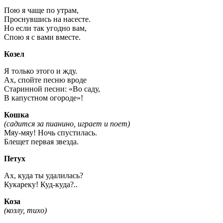
Пою я чаще по утрам,
Проснувшись на насесте.
Но если так угодно вам,
Спою я с вами вместе.
Козел
Я только этого и жду.
Ах, спойте песню вроде
Старинной песни: «Во саду,
В капустном огороде»!
Кошка
(садится за пианино, играет и поет)
Мяу-мяу! Ночь спустилась.
Блещет первая звезда.
Петух
Ах, куда ты удалилась?
Кукареку! Куд-куда?..
Коза
(козлу, тихо)