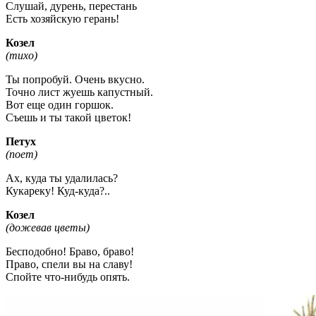
Слушай, дурень, перестань
Есть хозяйскую герань!
Козел
(тихо)
Ты попробуй. Очень вкусно.
Точно лист жуешь капустный.
Вот еще один горшок.
Съешь и ты такой цветок!
Петух
(поет)
Ах, куда ты удалилась?
Кукареку! Куд-куда?..
Козел
(дожевав цветы)
Бесподобно! Браво, браво!
Право, спели вы на славу!
Спойте что-нибудь опять.