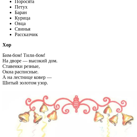
Поросята
Петух
Баран
Курица
Овца
Свинья
Рассказчик
Хор
Бим-бом! Тили-бом!
На дворе — высокий дом.
Ставенки резные,
Окна расписные.
А на лестнице ковер —
Шитый золотом узор.