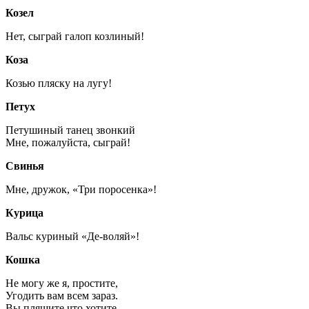
Козел
Нет, сыграй галоп козлиный!
Коза
Козью пляску на лугу!
Петух
Петушиный танец звонкий
Мне, пожалуйста, сыграй!
Свинья
Мне, дружок, «Три поросенка»!
Курица
Вальс куриный «Де-воляй»!
Кошка
Не могу же я, простите,
Угодить вам всем зараз.
Вы пляшите что хотите,