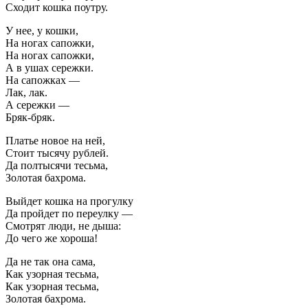
Сходит кошка поутру.
У нее, у кошки,
На ногах сапожки,
На ногах сапожки,
А в ушах сережки.
На сапожках —
Лак, лак.
А сережки —
Бряк-бряк.
Платье новое на ней,
Стоит тысячу рублей.
Да полтысячи тесьма,
Золотая бахрома.
Выйдет кошка на прогулку
Да пройдет по переулку —
Смотрят люди, не дыша:
До чего же хороша!
Да не так она сама,
Как узорная тесьма,
Как узорная тесьма,
Золотая бахрома.