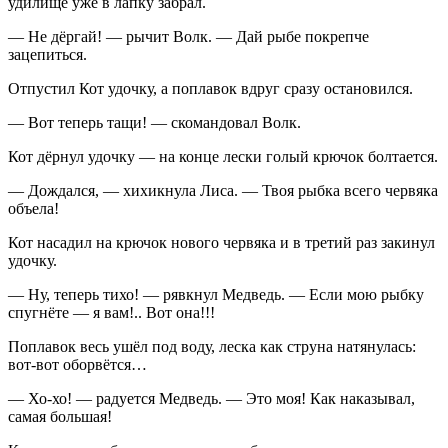
удилище уже в лапку забрал.
— Не дёргай! — рычит Волк. — Дай рыбе покрепче
зацепиться.
Отпустил Кот удочку, а поплавок вдруг сразу остановился.
— Вот теперь тащи! — скомандовал Волк.
Кот дёрнул удочку — на конце лески голый крючок болтается.
— Дождался, — хихикнула Лиса. — Твоя рыбка всего червяка
объела!
Кот насадил на крючок нового червяка и в третий раз закинул
удочку.
— Ну, теперь тихо! — рявкнул Медведь. — Если мою рыбку
спугнёте — я вам!.. Вот она!!!
Поплавок весь ушёл под воду, леска как струна натянулась:
вот-вот оборвётся…
— Хо-хо! — радуется Медведь. — Это моя! Как наказывал,
самая большая!