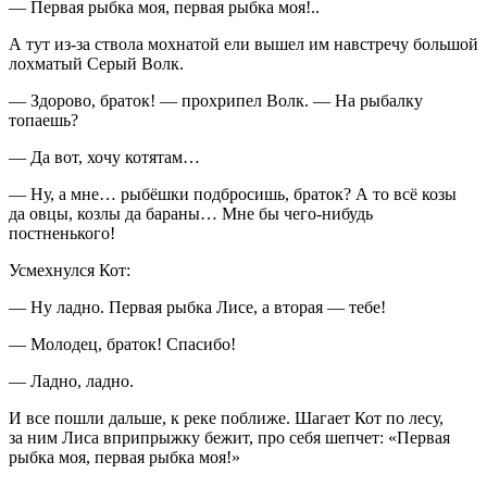
— Первая рыбка моя, первая рыбка моя!..
А тут из-за ствола мохнатой ели вышел им навстречу большой
лохматый Серый Волк.
— Здорово, браток! — прохрипел Волк. — На рыбалку
топаешь?
— Да вот, хочу котятам…
— Ну, а мне… рыбёшки подбросишь, браток? А то всё козы
да овцы, козлы да бараны… Мне бы чего-нибудь
постненького!
Усмехнулся Кот:
— Ну ладно. Первая рыбка Лисе, а вторая — тебе!
— Молодец, браток! Спасибо!
— Ладно, ладно.
И все пошли дальше, к реке поближе. Шагает Кот по лесу,
за ним Лиса вприпрыжку бежит, про себя шепчет: «Первая
рыбка моя, первая рыбка моя!»