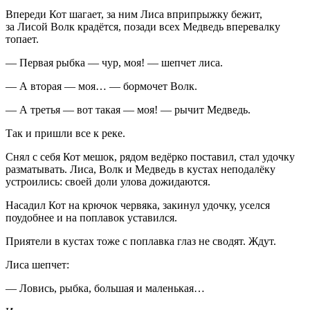
Впереди Кот шагает, за ним Лиса вприпрыжку бежит,
за Лисой Волк крадётся, позади всех Медведь вперевалку
топает.
— Первая рыбка — чур, моя! — шепчет лиса.
— А вторая — моя… — бормочет Волк.
— А третья — вот такая — моя! — рычит Медведь.
Так и пришли все к реке.
Снял с себя Кот мешок, рядом ведёрко поставил, стал удочку
разматывать. Лиса, Волк и Медведь в кустах неподалёку
устроились: своей доли улова дожидаются.
Насадил Кот на крючок червяка, закинул удочку, уселся
поудобнее и на поплавок уставился.
Приятели в кустах тоже с поплавка глаз не сводят. Ждут.
Лиса шепчет:
— Ловись, рыбка, большая и маленькая…