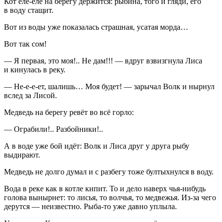
Кот еле-еле на берегу держится: рыбина, того и гляди, его
в воду стащит.
Вот из воды уже показалась страшная, усатая морда…
Вот так сом!
— Я первая, это моя!.. Не дам!!! — вдруг взвизгнула Лиса
и кинулась в реку.
— Не-е-е-ет, шалишь… Моя будет! — зарычал Волк и нырнул
вслед за Лисой.
Медведь на берегу ревёт во всё горло:
— Ограбили!.. Разбойники!..
А в воде уже бой идёт: Волк и Лиса друг у друга рыбу
выдирают.
Медведь не долго думал и с разбегу тоже бултыхнулся в воду.
Вода в реке как в котле кипит. То и дело наверх чья-нибудь
голова вынырнет: то лисья, то волчья, то медвежья. Из-за чего
дерутся — неизвестно. Рыба-то уже давно уплыла.