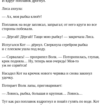
И вдруг поплавок дрогнул.
Лиса ахнула:
— Ах, моя рыбка клюёт!
Поплавок на воде заплясал, запрыгал; от него круги во все
стороны побежали.
— Дёргай! Дёргай! Тащи мою рыбку! — закричала Лиса.
Испугался Кот — дёрнул. Сверкнула серебром рыбка
и с плеском ушла под воду.
— Сорвалась! — прохрипел Волк. — Поторопилась, глупая,
крик подняла… Ну, теперь моя очередь! Моя-то
уж не сорвётся!
Насадил Кот на крючок нового червяка и снова закинул
удочку.
Потирает Волк лапы, приговаривает:
— Ловись, рыбка, большая и крупная… Ловись…
Тут как раз поплавок вздрогнул и пошёл гулять по воде. Кот