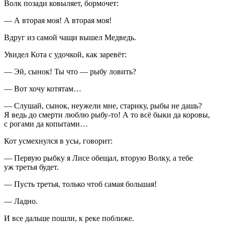
Волк позади ковыляет, бормочет:
— А вторая моя! А вторая моя!
Вдруг из самой чащи вышел Медведь.
Увидел Кота с удочкой, как заревёт:
— Эй, сынок! Ты что — рыбу ловить?
— Вот хочу котятам…
— Слушай, сынок, неужели мне, старику, рыбы не дашь?
Я ведь до смерти люблю рыбу-то! А то всё быки да коровы,
с рогами да копытами…
Кот усмехнулся в усы, говорит:
— Первую рыбку я Лисе обещал, вторую Волку, а тебе
уж третья будет.
— Пусть третья, только чтоб самая большая!
— Ладно.
И все дальше пошли, к реке поближе.