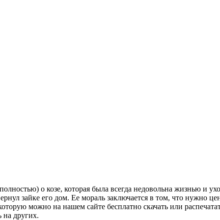
олностью) о козе, которая была всегда недовольна жизнью и уходо
 вернул зайке его дом. Ее мораль заключается в том, что нужно ц
которую можно на нашем сайте бесплатно скачать или распечатат
 на других.