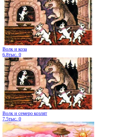
Волк и коза
6.8тыс.
0
Волк и семеро козлят
7.5тыс.
0