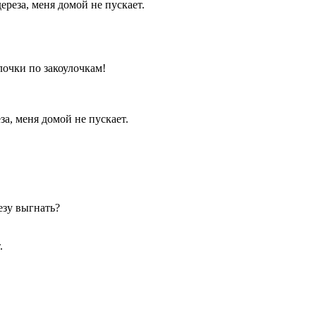
дереза, меня домой не пускает.
лочки по закоулочкам!
за, меня домой не пускает.
езу выгнать?
.