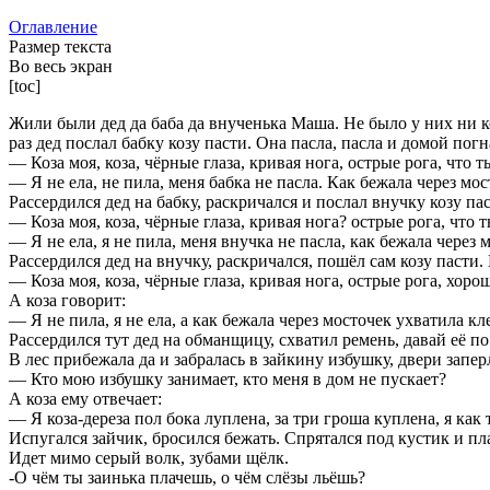
Оглавление
Размер текста
Во весь экран
[toc]
Жили были дед да баба да внученька Маша. Не было у них ни ко
раз дед послал бабку козу пасти. Она пасла, пасла и домой погн
— Коза моя, коза, чёрные глаза, кривая нога, острые рога, что т
— Я не ела, не пила, меня бабка не пасла. Как бежала через мо
Рассердился дед на бабку, раскричался и послал внучку козу па
— Коза моя, коза, чёрные глаза, кривая нога? острые рога, что т
— Я не ела, я не пила, меня внучка не пасла, как бежала через 
Рассердился дед на внучку, раскричался, пошёл сам козу пасти.
— Коза моя, коза, чёрные глаза, кривая нога, острые рога, хоро
А коза говорит:
— Я не пила, я не ела, а как бежала через мосточек ухватила к
Рассердился тут дед на обманщицу, схватил ремень, давай её по
В лес прибежала да и забралась в зайкину избушку, двери запер
— Кто мою избушку занимает, кто меня в дом не пускает?
А коза ему отвечает:
— Я коза-дереза пол бока луплена, за три гроша куплена, я как
Испугался зайчик, бросился бежать. Спрятался под кустик и пла
Идет мимо серый волк, зубами щёлк.
-О чём ты заинька плачешь, о чём слёзы льёшь?