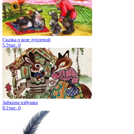
Сказка о козе лупленой
5.5тыс.
0
Зайкина избушка
8.1тыс.
0