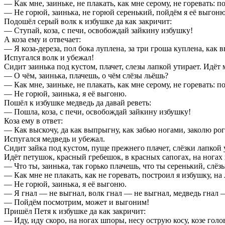
— Как мне, заиньке, не плакать, как мне серому, не горевать: п
— Не горюй, заинька, не горюй серенький, пойдём я её выгоню
Подошёл серый волк к избушке да как закричит:
— Ступай, коза, с печи, освобождай зайкину избушку!
А коза ему и отвечает:
— Я коза-дереза, пол бока луплена, за три гроша куплена, как
Испугался волк и убежал!
Сидит заинька под кустом, плачет, слезы лапкой утирает. Идёт 
— О чём, заинька, плачешь, о чём слёзы льёшь?
— Как мне, заиньке, не плакать, как мне серому, не горевать: п
— Не горюй, заинька, я её выгоню.
Пошёл к избушке медведь да давай реветь:
— Пошла, коза, с печи, освобождай зайкину избушку!
Коза ему в ответ:
— Как выскочу, да как выпрыгну, как забью ногами, заколю ро
Испугался медведь и убежал.
Сидит зайка под кустом, пуще прежнего плачет, слёзки лапкой 
Идёт петушок, красный гребешок, в красных сапогах, на ногах 
— Что ты, заинька, так горько плачешь, что ты серенький, слёз
— Как мне не плакать, как не горевать, построил я избушку, на 
— Не горюй, заинька, я её выгоню.
— Я гнал — не выгнал, волк гнал — не выгнал, медведь гнал — 
— Пойдём посмотрим, может и выгоним!
Пришёл Петя к избушке да как закричит:
— Иду, иду скоро, на ногах шпоры, несу острую косу, козе голов