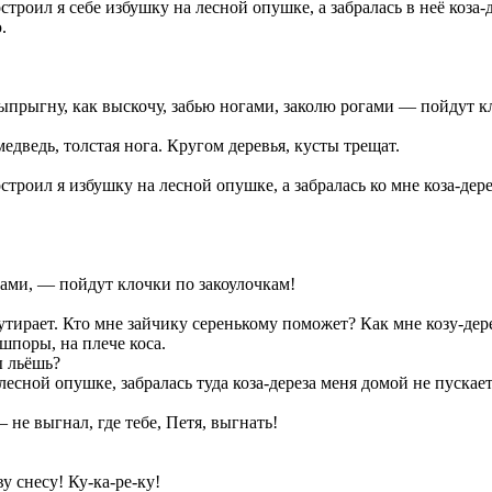
остроил я себе избушку на лесной опушке, а забралась в неё коза-
.
 выпрыгну, как выскочу, забью ногами, заколю рогами — пойдут к
медведь, толстая нога. Кругом деревья, кусты трещат.
остроил я избушку на лесной опушке, а забралась ко мне коза-дере
гами, — пойдут клочки по закоулочкам!
утирает. Кто мне зайчику серенькому поможет? Как мне козу-дер
шпоры, на плече коса.
ы льёшь?
лесной опушке, забралась туда коза-дереза меня домой не пускает
не выгнал, где тебе, Петя, выгнать!
у снесу! Ку-ка-ре-ку!