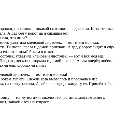
ровки, ни свинки, никакой скотинки — одна коза. Коза, черные г
ала. А дед сел у ворот да и спрашивает:
ы ела, что пила?
сточек ухватила кленовый листочек, — вот и вся моя еда.
сти. Та пасла, пасла и домой пригнала. А дед у ворот сидит и сп
ы ела, что пила? А коза в ответ:
мосточек, ухватила кленовый листочек, — вот и вся моя еда.
 Пас, пас, досыта накормил и домой погнал. А сам вперёд побежал
шо ли ела, хорошо ли пила?
леновый листочек, — вот и вся моя еда!
 бокам лупить. Еле-еле коза вырвалась и побежала в лес.
ла, на печку залезла. А зайка в огороде капусту ел. Пришёл зайк
 топну — топну ногами, заколю тебя рогами, хвостом замету.
чет, лапкой слёзы вытирает.