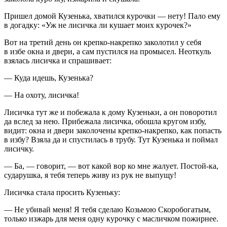
Пришел домой Кузенька, хватился курочки — не­ту! Пало ему
в догадку: «Уж не лисичка ли кушает моих курочек?»
Вот на третий день он крепко-накрепко заколотил у себя
в избе окна и двери, а сам пустился на промысел. Неоткуль
взялась лисичка и спрашивает:
— Куда идешь, Кузенька?
— На охоту, лисичка!
Лисичка тут же и побежала к дому Кузеньки, а он поворотил
да вслед за нею. Прибежала лисичка, обошла кругом избу,
видит: окна и двери заколочены крепко-накрепко, как попасть
в избу? Взяла да и спустилась в трубу. Тут Кузенька и поймал
лисичку.
— Ба, — говорит, — вот какой вор ко мне жалует. Постой-ка,
сударушка, я тебя теперь живу из рук не выпущу!
Лисичка стала просить Кузеньку:
— Не убивай меня! Я тебя сделаю Козьмою Скоробогатым,
только изжарь для меня одну курочку с масличком пожирнее.