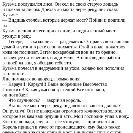
Кузьма послушался лиса. Он сел на свою старую лошадь
и поехал за лисом. Доехав до моста через реку, лис сказал
Кузьме:
— Видишь столбы, которые держат мост? Пойди и подпили
их.
Кузьма исполнил его приказание, и подпиленный мост
рухнул в реку.
— Теперь, — сказал лис, — раздевайся. Отправь свою лошадь
домой и утопи в реке свои лохмотья. Стой в воде, пока твоя
кожа не посинеет. Затем вскарабкайся вон на то бревно,
плывущее по течению, и жди меня. Это последняя работа
в твоей жизни, я обещаю тебе это.
Кузьма почесал в недоумении за ухом, однако все исполнил
в точности.
Лис помчался во дворец, громко вопя:
— Караул!!! Караул!!! Ваше добрейшее Высочество!
Помогите! Какая ужасная трагедия! Все потеряно,
он погибает!
— Что случилось? — закричал король.
— Вы знаете мост через реку, недалеко от вашего дворца?
Он рухнул! Он не выдержал огромного количества золота,
которое вез вам ваш будущий зять. Мой господин упал в воду.
Золото, лошади, слуги — все утонуло, — причитал лис.
Король пришел в ужас от происшедшего, ему было также
очень стыдно за свой старый мост. Он послал слуг с сухой