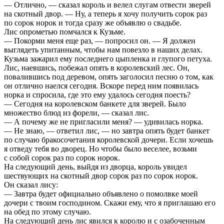
— Отлично, — сказал король и велел слугам отвести зверей
на скотный двор. — Ну, а теперь я хочу получить сорок раз
по сорок норок и тогда сразу же объявлю о свадьбе.
Лис опрометью помчался к Кузьме.
— Покорми меня еще раз, — попросил он. — Я должен
выглядеть упитанным, чтобы нам повезло в наших делах.
Кузьма зажарил ему последнего цыпленка и глупого петуха.
Лис, наевшись, побежал опять в королевский лес. Он,
повалившись под деревом, опять заголосил песню о том, как
он отлично наелся сегодня. Вскоре перед ним появилась
норка и спросила, где это ему удалось сегодня поесть?
— Сегодня на королевском банкете для зверей. Было
множество блюд из форели, — сказал лис.
— А почему же не пригласили меня? — удивилась норка.
— Не знаю, — ответил лис, — но завтра опять будет банкет
по случаю бракосочетания королевской дочери. Если хочешь
я отведу тебя во дворец. Но чтобы было веселее, возьми
с собой сорок раз по сорок норок.
На следующий день, выйдя из дворца, король увидел
шествующих на скотный двор сорок раз по сорок норок.
Он сказал лису:
— Завтра будет официально объявлено о помолвке моей
дочери с твоим господином. Скажи ему, что я приглашаю его
на обед по этому случаю.
На следующий день лис явился к королю и с озабоченным