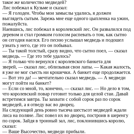
такое же количество медведей?
Лис побежал к Кузьме и сказал:
— Я голоден. Чтобы мои замыслы удались, я должен
выглядеть сытым. Зарежь мне еще одного цыпленка на ужин,
пожалуйста.
Наевшись, лис побежал в королевский лес. Он развалился под
деревом и стал громким голосом распевать о том, как сытно
он сегодня наелся. Его песню услышал медведь и подошел
узнать у него, где это он побывал.
— Ты такой толстый, сразу видно, что сытно поел, — сказал
медведь. — Где это тебе удалось?
— Я только что вернулся с королевского банкета для
зверей, — сказал лис, облизывая свои лапы. — Какая жалость,
я уже не мог съесть ни крошечки. А банкет еще продолжается.
— Вот это да! — мечтательно сказал медведь. — А медведи
могут пойти на банкет?
— Если со мной, то, конечно, — сказал лис. — Но дело в том,
что королевский повар готовит только для целой стаи. Давай
встретимся завтра. Ты захвати с собой сорок раз по сорок
медведей, а я отведу вас во дворец.
На следующий день ровно тысяча шестьсот медведей ждали
лиса на поляне. Лис повел их во дворец, построив в шеренгу
по сорок. Зайдя в тронный зал, лис, поклонившись королю,
сказал:
— Ваше Высочество, медведи прибыли.