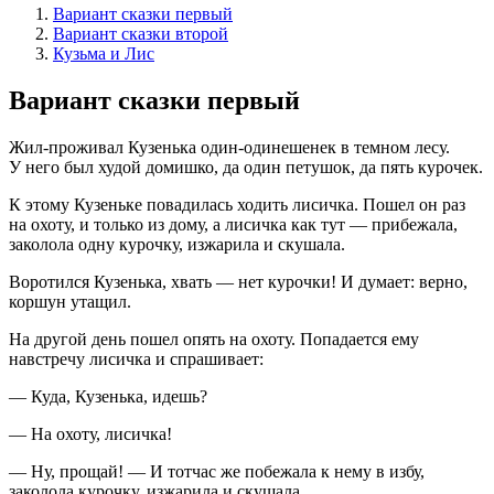
Вариант сказки первый
Вариант сказки второй
Кузьма и Лис
Вариант сказки первый
Жил-проживал Кузенька один-одинешенек в темном лесу.
У него был худой домишко, да один петушок, да пять курочек.
К этому Кузеньке повадилась ходить лисичка. Пошел он раз
на охоту, и только из дому, а лисичка как тут — прибежала,
заколола одну курочку, изжарила и скушала.
Воротился Кузенька, хвать — нет курочки! И дума­ет: верно,
коршун утащил.
На другой день пошел опять на охоту. Попадается ему
навстречу лисичка и спрашивает:
— Куда, Кузенька, идешь?
— На охоту, лисичка!
— Ну, прощай! — И тотчас же побежала к нему в избу,
заколола курочку, изжарила и скушала.