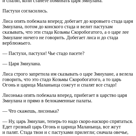
и спалят, коли станете поминать царя Змиулана.
Пастухи согласились.
Лиса опять побежала вперед; добегает до коровьего стада царя
Змиулана, потом до конского стада и велит пастухам
сказывать, что эти стада Козьмы Скоробогатого, а о царе лее
Змиулане ничего не говорить. Добегает лиса и до стада
верблюжьего.
— Пастухи, пастухи! Чье стадо пасете?
— Царя Змиулана.
Лиса строго запретила им сказывать о царе Зми­улане, а велела
говорить, что это стадо Козьмы Скоробогатого, а то царь
Огонь и царица Маланьица сожгут и спалят все стадо!
Лисонька опять побежала вперед, прибегает в царство царя
Змиулана и прямо в белокаменные палаты.
— Что скажешь, лисонька?
— Ну, царь Змиулан, теперь-то надо скоро-наскоро спрятаться.
Едет грозный царь Огонь и царица Маланьица, все жгут
и палят. Стада твои и с пастухами прилегли; сначала овечье,