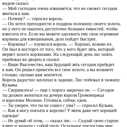
видом сказал:
— Мой господин очень извиняется, что не сможет сегодня
явиться к вам.
— Почему? — спросил король.
— Он хотел преподнести в подарок половину своего золота,
но у него не нашлось достаточно больших емкостей, чтобы
взвесить его. Если вы можете одолжить ему свои огромные
корзины для взвешивания, дело пойдет быстрее.
— Корзины? — изумился король. — Хорошо, возьми их.
Он был в восторге от того, что у него будет зять, который
меряет золото корзинами. На следующий день лис опять
прибежал во дворец и сказал:
— Ваше Высочество, ваш будущий зять сегодня прибудет
к вам. Он решил привезти все свое золото, а вы возьмете
столько, сколько вам захочется.
Король радостно захлопал в ладоши. Лис побежал в хижину
Кузьмы.
— Свершилось! — еще с порога закричал он. — Сегодня
ты должен жениться на дочери короля Громовержца
и королевы Молнии. Готовься, сейчас едем.
— Ты уверен, что ты не сошел с ума? — спросил Кузьма.
— Как я могу поехать к королю? У меня даже нет хорошей
одежды!
— Не думай об этом, — сказал лис. — Седлай свою старую
клячу и захвати с собой пилу. Остальное предоставь мне.