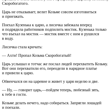
Скоробогатого.
Царь не отказывает, велит Козьме совсем изгото­виться
и приезжать.
Поехал Кузенька к царю, а лисичка забежала вперед
и подрядила работников подпилить мостик. Кузенька только
что въехал на мостик — мостик вместе с ним и рушился
в воду.
Лисичка стала кричать:
— Ахти! Пропал Козьма Скоробогатый!
Царь услышал и тотчас же послал людей перехватить Козьму.
Вот они перехватили его, переодели в нарядное платье
и привели к царю.
Обвенчался он на царевне и живет у царя неделю и две.
— Ну, — говорит царь,—пойдем теперь, любезный зять,
к тебе в гости.
Козьме делать нечего, надо собираться. Запрягли лошадей
и поехали.