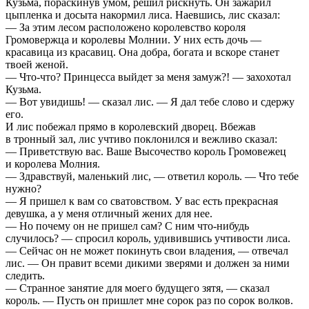
Кузьма, пораскинув умом, решил рискнуть. Он зажарил
цыпленка и досыта накормил лиса. Наевшись, лис сказал:
— За этим лесом расположено королевство короля
Громовержца и королевы Молнии. У них есть дочь —
красавица из красавиц. Она добра, богата и вскоре станет
твоей женой.
— Что-что? Принцесса выйдет за меня замуж?! — захохотал
Кузьма.
— Вот увидишь! — сказал лис. — Я дал тебе слово и сдержу
его.
И лис побежал прямо в королевский дворец. Вбежав
в тронный зал, лис учтиво поклонился и вежливо сказал:
— Приветствую вас. Ваше Высочество король Громовежец
и королева Молния.
— Здравствуй, маленький лис, — ответил король. — Что тебе
нужно?
— Я пришел к вам со сватовством. У вас есть прекрасная
девушка, а у меня отличный жених для нее.
— Но почему он не пришел сам? С ним что-нибудь
случилось? — спросил король, удивившись учтивости лиса.
— Сейчас он не может покинуть свои владения, — отвечал
лис. — Он правит всеми дикими зверями и должен за ними
следить.
— Странное занятие для моего будущего зятя, — сказал
король. — Пусть он пришлет мне сорок раз по сорок волков.