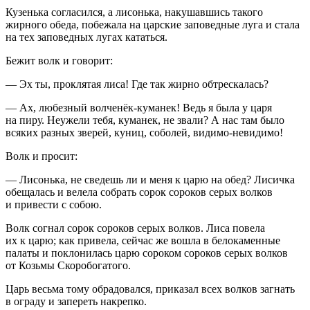
Кузенька согласился, а лисонька, накушавшись такого
жирного обеда, побежала на царские заповедные луга и стала
на тех заповедных лугах кататься.
Бежит волк и говорит:
— Эх ты, проклятая лиса! Где так жирно обтрескалась?
— Ах, любезный волченёк-куманек! Ведь я была у царя
на пиру. Неужели тебя, куманек, не звали? А нас там было
всяких разных зверей, куниц, соболей, видимо-невидимо!
Волк и просит:
— Лисонька, не сведешь ли и меня к царю на обед? Лисичка
обещалась и велела собрать сорок сороков серых волков
и привести с собою.
Волк согнал сорок сороков серых волков. Лиса повела
их к царю; как привела, сейчас же вошла в белокаменные
палаты и поклонилась царю сороком сороков серых волков
от Козьмы Скоробогатого.
Царь весьма тому обрадовался, приказал всех волков загнать
в ограду и запереть накрепко.