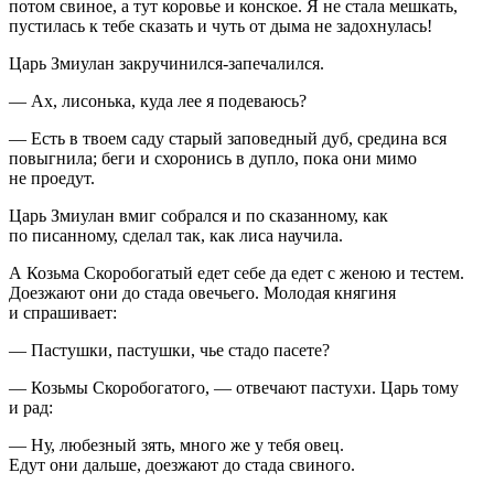
потом свиное, а тут коровье и конское. Я не стала мешкать,
пустилась к тебе сказать и чуть от дыма не задохнулась!
Царь Змиулан закручинился-запечалился.
— Ах, лисонька, куда лее я подеваюсь?
— Есть в твоем саду старый заповедный дуб, средина вся
повыгнила; беги и схоронись в дупло, пока они мимо
не проедут.
Царь Змиулан вмиг собрался и по сказанному, как
по писанному, сделал так, как лиса научила.
А Козьма Скоробогатый едет себе да едет с женою и тестем.
Доезжают они до стада овечьего. Молодая княгиня
и спрашивает:
— Пастушки, пастушки, чье стадо пасете?
— Козьмы Скоробогатого, — отвечают пастухи. Царь тому
и рад:
— Ну, любезный зять, много же у тебя овец.
Едут они дальше, доезжают до стада свиного.