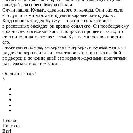
одеждой для своего будущего зятя.
Слуги нашли Кузьму, едва живого от холода. Они растерли
его душистыми мазями и одели в королевские одежды.
Когда король увидел Кузьму — статного и красивого
в роскошных одеждах, он крепко обнял его. Он пообещал ему
срочно сделать новый мост и попросил прощения за то, что
стал виновником его несчастья. Кузьма милостиво простил
его.
Зазвенели колокола, засверкал фейерверк, и Кузьма женился
на дочери короля и зажил счастливо. Лиса он взял с собой
во дворец и до конца дней его кормил жареными цыплятами
на свежем сливочном масле.
Оцените сказку!
5
1
голос
Полезно
Вау!