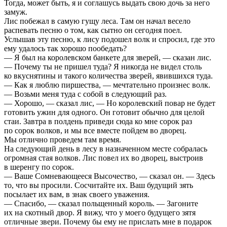
Тогда, может быть, я и соглашусь выдать свою дочь за него
замуж.
Лис побежал в самую гущу леса. Там он начал весело
распевать песню о том, как сытно он сегодня поел.
Услышав эту песню, к лису подошел волк и спросил, где это
ему удалось так хорошо пообедать?
— Я был на королевском банкете для зверей, — сказан лис.
— Почему ты не пришел туда? Я никогда не видел столь
ко вкуснятины и такого количества зверей, явившихся туда.
— Как я люблю пиршества, — мечтательно произнес волк.
— Возьми меня туда с собой в следующий раз.
— Хорошо, — сказал лис, — Но королевский повар не будет
готовить ужин для одного. Он готовит обычно для целой
стаи. Завтра в полдень приведи сюда ко мне сорок раз
по сорок волков, и мы все вместе пойдем во дворец.
Мы отлично проведем там время.
На следующий день в лесу в назначенном месте собралась
огромная стая волков. Лис повел их во дворец, выстроив
в шеренгу по сорок.
— Ваше Сомневающееся Высочество, — сказал он. — Здесь
то, что вы просили. Сосчитайте их. Ваш будущий зять
посылает их вам, в знак своего уважения.
— Спасибо, — сказал польщенный король. — Загоните
их на скотный двор. Я вижу, что у моего будущего зятя
отличные звери. Почему бы ему не прислать мне в подарок