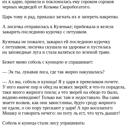
их к царю, привела и поклонилась ему сороком сороков
черных медведей от Козьмы Скоробогатого.
Царь тому и рад, приказал загнать их и запереть накрепко.
А лисичка отправилась к Кузеньке; прибежала и велела
зажарить последнюю курочку с петушком.
Кузенька не пожалел, зажарил ей последнюю курочку
с петушком; лисичка скушала на здоровье и пустилась
на заповедные луга и стала валяться по зеленой траве.
Бежит мимо соболь с куницею и спрашивает:
— Эк ты, лукавая лиса, где так жирно накушалась?
— Ах вы, соболь и куница! Я у царя в превеликом почете.
У него нынче пир и обед на всяких зверей; я что-то порадела,
таки много жирного поела; а что зверей на обеде-то было,
видимо-невидимо! Только вас там и недоставало. Вы сами
знаете волков, как они завистливы, будто сроду жирного
не едали, о сю пору трескают у царя! А про косолапого
Мишку и говорить нечего: он поту ль ест, что чуть дышит!
Соболь и куница стали лису упрашивать: