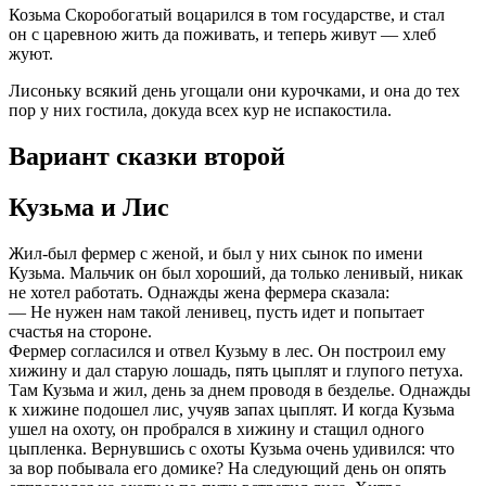
Козьма Скоробогатый воцарился в том государстве, и стал
он с царевною жить да поживать, и теперь живут — хлеб
жуют.
Лисоньку всякий день угощали они курочками, и она до тех
пор у них гостила, докуда всех кур не испакостила.
Вариант сказки второй
Кузьма и Лис
Жил-был фермер с женой, и был у них сынок по имени
Кузьма. Мальчик он был хороший, да только ленивый, никак
не хотел работать. Однажды жена фермера сказала:
— Не нужен нам такой ленивец, пусть идет и попытает
счастья на стороне.
Фермер согласился и отвел Кузьму в лес. Он построил ему
хижину и дал старую лошадь, пять цыплят и глупого петуха.
Там Кузьма и жил, день за днем проводя в безделье. Однажды
к хижине подошел лис, учуяв запах цыплят. И когда Кузьма
ушел на охоту, он пробрался в хижину и стащил одного
цыпленка. Вернувшись с охоты Кузьма очень удивился: что
за вор побывала его домике? На следующий день он опять