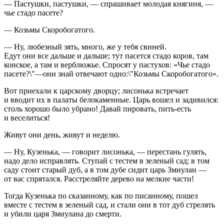
— Пастушки, пастушки, — спрашивает молодая княгиня, —
чье стадо пасете?
— Козьмы Скоробогатого.
— Ну, любезный зять, много, же у тебя свиней.
Едут они все дальше и дальше; тут пасется стадо коров, там
конское, а там и верблюжье. Спросят у пастухов: «Чье стадо
пасете?\"—они знай отвечают одно:\"Козьмы Скоробогатого».
Вот приехали к царскому дворцу; лисонька встречает
и вводит их в палаты белокаменные. Царь вошел и задивился:
столь хорошо было убрано! Давай пировать, пить-есть
и веселиться!
Живут они день, живут и неделю.
— Ну, Кузенька, — говорит лисонька, — перестань гулять,
надо дело исправлять. Ступай с тестем в зеленый сад; в том
саду стоит старый дуб, а в том дубе сидит царь Змиулан —
от вас спрятался. Расстреляйте дерево на мелкие части!
Тогда Кузенька по сказанному, как по писанному, пошел
вместе с тестем в зеленый сад, и стали они в тот дуб стрелять
и убили царя Змиулана до смерти.