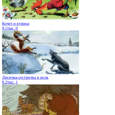
Кочет и курица
9.1тыс.
0
Лисичка-сестричка и волк
8.2тыс.
1