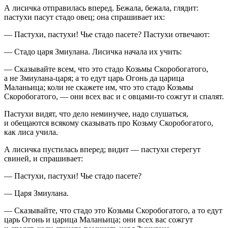
А лисичка отправилась вперед. Бежала, бежала, глядит:
пастухи пасут стадо овец; она спрашивает их:
— Пастухи, пастухи! Чье стадо пасете? Пастухи отвечают:
— Стадо царя Змиулана. Лисичка начала их учить:
— Сказывайте всем, что это стадо Козьмы Скоробогатого,
а не Змиулана-царя; а то едут царь Огонь да царица
Маланьица; коли не скажете им, что это стадо Козьмы
Скоробогатого, — они всех вас и с овцами-то сожгут и спалят.
Пастухи видят, что дело неминучее, надо слушаться,
и обещаются всякому сказывать про Козьму Скоробогатого,
как лиса учила.
А лисичка пустилась вперед; видит — пастухи стерегут
свиней, и спрашивает:
— Пастухи, пастухи! Чье стадо пасете?
— Царя Змиулана.
— Сказывайте, что стадо это Козьмы Скоробогатого, а то едут
царь Огонь и царица Маланьица; они всех вас сожгут