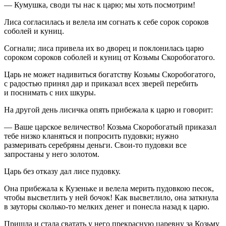
— Кумушка, своди ты нас к царю; мы хоть посмотрим!
Лиса согласилась и велела им согнать к себе сорок сороков
соболей и куниц.
Согнали; лиса привела их во дворец и поклонилась царю
сороком сороков соболей и куниц от Козьмы Скоробогатого.
Царь не может надивиться богатству Козьмы Скоробогатого,
с радостью принял дар и приказал всех зверей перебить
и поснимать с них шкуры.
На другой день лисичка опять прибежала к царю и говорит:
— Ваше царское величество! Козьма Скоробогатый приказал
тебе низко кланяться и попросить пудовки; нужно
размеривать серебряны деньги. Свои-то пудовки все
запростаны у него золотом.
Царь без отказу дал лисе пудовку.
Она прибежала к Кузеньке и велела мерить пудовкою песок,
чтобы высветлить у ней бочок! Как высветлило, она заткнула
в зауторы сколько-то мелких денег и понесла назад к царю.
Пришла и стала сватать у него прекрасную царевну за Козьму