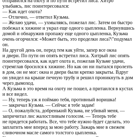
отправился на охоту и по пути встретил лиса. Хитро
улыбаясь, лис поинтересовался:
— Как идет охота?
— Отлично, — ответил Кузьма.
— Желаю удачи, — ухмыляясь, пожелал лис. Затем он быстро
побежал к хижине и украл еще одного цыпленка. Вернувшись
домой и обнаружив пропажу еще одного цыпленка, Кузьма
очень огорчился: «Может быть, это проделки лиса?\"подумал
он.
На другой день он, перед тем как уйти, запер все окна
и двери. По пути он опять встретил лиса. Хитрый лис опять
поинтересовался, как идет охота и, пожелав Кузьме удачи,
стремглав бросился к хижине. Но как он ни пытался пролезть
в дом, он не мог: окна и двери были крепко закрыты. Вдруг
он увидел на крыше печную трубу и решил проникнуть в дом
через дымоход.
А Кузьма в это время на охоту не пошел, а притаился в кустах
и все видел.
— Ну, теперь уж я поймаю тебя, противный воришка!
— закричал Кузьма. — Сейчас я тебе задам!
— О, пожалуйста, добренький Кузьма, не убивай меня, —
запричитал лис жалостливым голосом. — Теперь тебе
не придется работать. Все, что тебе нужно будет сделать, это
заплатить мне вперед за мою работу. Зажарь мне в свежем
сливочном масле самого толстого цыпленка.