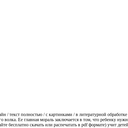
н / текст полностью / с картинками / в литературной обработке 
рого волка. Ее главная мораль заключается в том, что ребенку н
йте бесплатно скачать или распечатать в pdf формате) учит дете